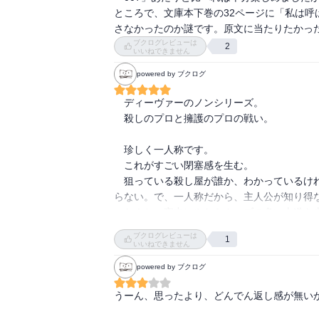
ところで、文庫本下巻の32ページに「私は
さなかったのか謎です。原文に当たりたかっ
ブクログレビューは
2
いいねできません
powered by ブクログ
　ディーヴァーのノンシリーズ。

　殺しのプロと擁護のプロの戦い。

　珍しく一人称です。

　これがすごい閉塞感を生む。

　狙っている殺し屋が誰か、わかっているけ
らない。で、一人称だから、主人公が知り得な
　なんか、夜中にやたらカーブの多い山道を
高速で走っている。

ブクログレビューは
1
いいねできません
　その中で、主人公の人となり、そしてそのチ
powered by ブクログ
　また、殺し屋の姿もそれなりに明確になって
うーん、思ったより、どんでん返し感が無いか
　この感触の違いをかき分けられるのがディー