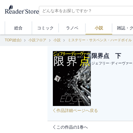
総合
コミック
ラノベ
小説
雑誌・
TOP(総合)
小説フロア
小説
ミステリー・サスペンス・ハードボイル
限界点 下
ジェフリー･ディーヴァー
作品詳細ページへ戻る
この作品の1巻へ