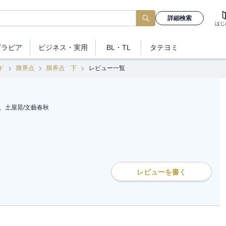
詳細検索
はじ
グラビア
ビジネス
・実用
BL・TL
タテヨミ
ド
限界点
限界点 下
レビュー一覧
、土屋晃
/
文藝春秋
レビューを書く