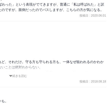
呼ばわった」という表現がでてきますが、普通に「私は呼ばれた」と訳
たのですが、面倒だったのでパスしますが、こちらの方が気になる。
投稿日
:
2020.06.01
れど、それだけ。守る方も守られる方も、一体なぜ狙われるのかわか
いことは絶対わからない。

走ってる感じだった。しかも、注意してゆっくり行くのではなくて、
続きを読む
投稿日
:
2018.08.18
ームのつながりが、エンボスのように浮かんでくる。

くるのだけど、そっちは逆光の中の像のように感じた。

も。

ヴァーのすごいところだとしみじみ思った。
