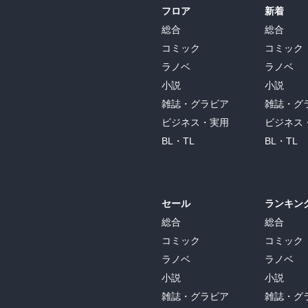
フロア
新着
総合
総合
コミック
コミック
ラノベ
ラノベ
小説
小説
雑誌・グラビア
雑誌・グ
ビジネス・実用
ビジネス
BL・TL
BL・TL
セール
ランキン
総合
総合
コミック
コミック
ラノベ
ラノベ
小説
小説
雑誌・グラビア
雑誌・グ