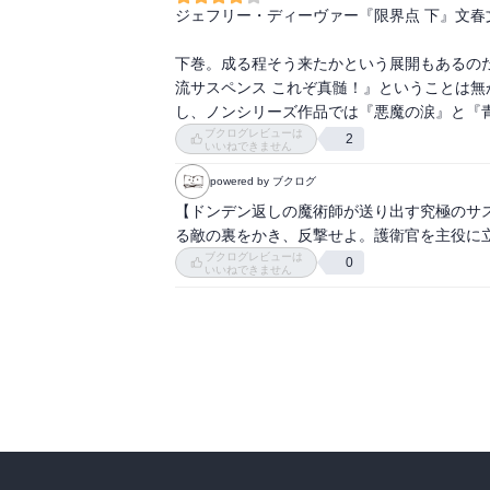
ジェフリー・ディーヴァー『限界点 下』文春文
下巻。成る程そう来たかという展開もあるの
流サスペンス これぞ真髄！』ということは
し、ノンシリーズ作品では『悪魔の涙』と『
ブクログレビューは
2
いいねできません
powered by ブクログ
【ドンデン返しの魔術師が送り出す究極のサ
る敵の裏をかき、反撃せよ。護衛官を主役に
ブクログレビューは
0
いいねできません