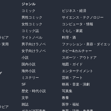
ジャンル
コミック
ビジネス・経済
男性コミック
サイエンス・テクノロジー
女性コミック
コンピュータ・情報
コミック誌
くらし・家庭
ラビア
ライトノベル
料理・酒
・実用
男子向けラノベ
ファッション・美容・ダイエッ
女子向けラノベ
ホビー&カルチャー
小説
スポーツ・アウトドア
国内小説
地図・ガイド
海外小説
エンターテイメント
グ
ミステリー
芸術・アート
SF
映画・音楽・演劇
歴史・時代小説
写真集
文学
教養
雑誌
医学・福祉
ラビア
グラビア写真集
教育・語学・参考書