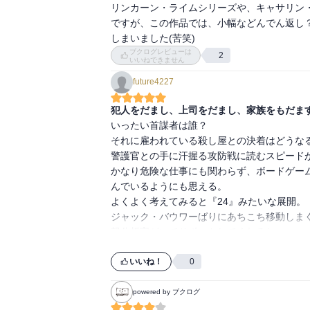
リンカーン・ライムシリーズや、キャサリン
　も、何書いてもネタバレになりそうなので…
ですが、この作品では、小幅などんでん返し
しまいました(苦笑)
　ともあれ、何一つ確実なものはない、信頼
ブクログレビューは
2
いいねできません
不安定な世界の中で、己だけを核として立ち続
　きっと、なにもかもが不安定であると感じな
future4227
　が、殺し屋にしろ主人公にしろ、それとは
いだろう。

犯人をだまし、上司をだまし、家族をもだま
　そして、そのことそのものが最大の矛盾なの
いったい首謀者は誰？

それに雇われている殺し屋との決着はどうなる
　…矛盾と向き合う、対峙する、そういう物
警護官との手に汗握る攻防戦に読むスピードが
かなり危険な仕事にも関わらず、ボードゲー
んでいるようにも思える。

よくよく考えてみると『24』みたいな展開。

ジャック・バウワーばりにあちこち移動しま
報分析官がいてサポートしてくれるし。

仕事はクールに決めて、家族に優しい主人公
いいね！
0
powered by ブクログ