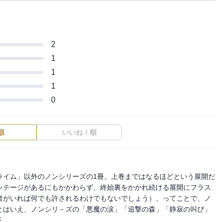
2
1
1
1
0
順
いいね！順
ライム」以外のノンシリーズの1冊。上巻まではなるほどという展開だ
ンテージがあるにもかかわらず、終始裏をかかれ続ける展開にフラス
者がいれば何でも許されるわけでもないでしょう）、ってことで、ノ
とはいえ、ノンシリ－ズの「悪魔の涙」「追撃の森」「静寂の叫び」
。
