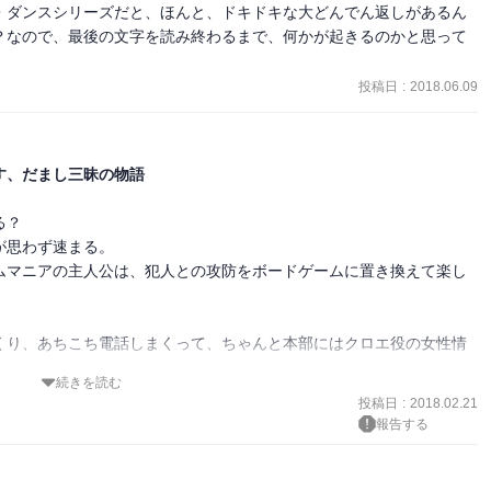
・ダンスシリーズだと、ほんと、ドキドキな大どんでん返しがあるん
。

？なので、最後の文字を読み終わるまで、何かが起きるのかと思って
や信用も暴力の前では頼りないし、愛情ゆえに家族は揺らぐ、そんな
投稿日
:
2018.06.09
けることはたやすくない。

い、イメージできない人は、それは問題ではない。

真逆の繊細さを持っている。というか、感覚に愚鈍では仕事にならな
す、だまし三昧の物語
だ。

？

語だったのかもしれない。
思わず速まる。

ムマニアの主人公は、犯人との攻防をボードゲームに置き換えて楽し
くり、あちこち電話しまくって、ちゃんと本部にはクロエ役の女性情
続きを読む
が魅力的。
投稿日
:
2018.02.21
報告する