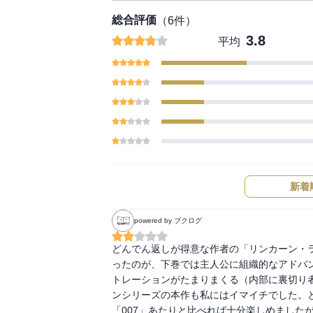
総合評価
（
6
件）
3.8
平均
新着
powered by ブクログ
どんでん返しが得意な作者の「リンカーン・
ったのが、下巻では主人公に組織的なアドバ
トレーションがたまりまくる（内部に裏切り
ンシリーズの本作も私にはイマイチでした。
「007」あたりと比べれば十分楽しめましたが