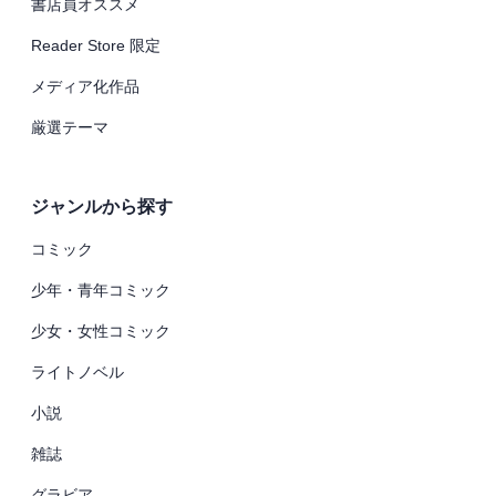
書店員オススメ
Reader Store 限定
メディア化作品
厳選テーマ
ジャンルから探す
コミック
少年・青年コミック
少女・女性コミック
ライトノベル
小説
雑誌
グラビア