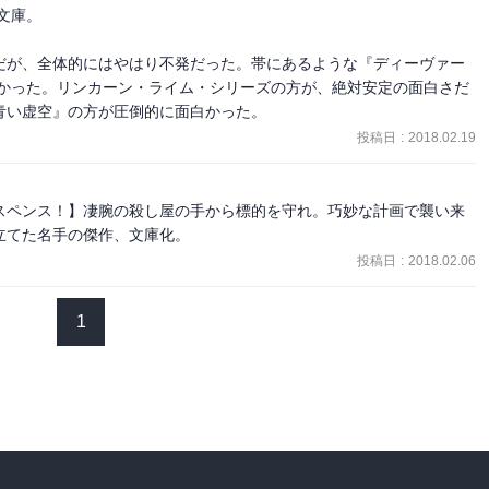
庫。

だが、全体的にはやはり不発だった。帯にあるような『ディーヴァー
無かった。リンカーン・ライム・シリーズの方が、絶対安定の面白さだ
青い虚空』の方が圧倒的に面白かった。
投稿日
:
2018.02.19
スペンス！】凄腕の殺し屋の手から標的を守れ。巧妙な計画で襲い来
立てた名手の傑作、文庫化。
投稿日
:
2018.02.06
1