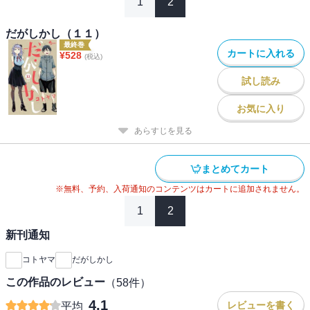
1
2
だがしかし（１１）
最終巻
カートに入れる
¥
528
(税込)
試し読み
お気に入り
あらすじを見る
まとめてカート
※無料、予約、入荷通知のコンテンツはカートに追加されません。
1
2
新刊通知
コトヤマ
だがしかし
この作品のレビュー
（
58
件）
4.1
レビューを書く
平均