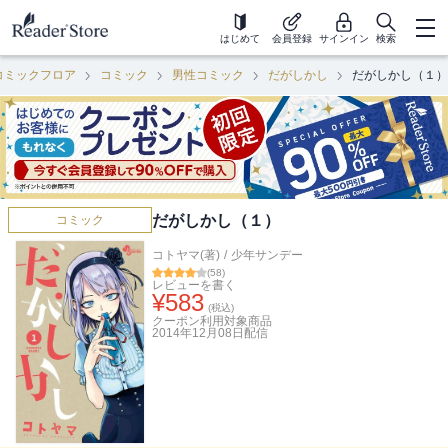
はじめて
会員登録
サインイン
検索
コミックフロア
コミック
男性コミック
だがしかし
だがしかし（１）
だがしかし（１）
コミック
コトヤマ(著)
/
少年サンデー
(
58
)
レビューを書く
¥
583
(税込)
クーポン利用対象商品
2014年12月08日
配信