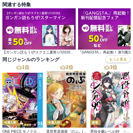
関連する特集
【ガンガン読もうぜ!スクエニ夏祭り!!2026】 ガンガン読もうぜ!スターマイン
『GANGSTA.』再起動！ 新刊配
同じジャンルのランキング
もっと見る
1
位
2
位
3
位
今週入荷
今週入荷
新着
ONE PIECE モノクロ版 115
異世界居酒屋「のぶ」(22)
悪役令嬢レベル99 ～私は裏ボスですが魔王ではありません～ その６