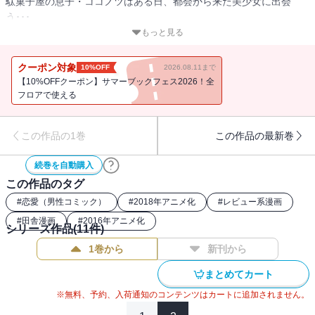
駄菓子屋の息子・ココノツはある日、都会から来た美少女に出会
う･･･
もっと見る
「うまい棒で最高の組み合わせを作って、私を満足させてごらんな
さい!!」
クーポン対象
10%OFF
2026.08.11まで
「見せてあげるわ･･･ポテトフライの一番贅沢な食べ方･･･!!」
【10%OFFクーポン】サマーブックフェス2026！全
うまい棒、ブタメン、ラムネなどなど･･･駄菓子マニアの美少女・ほ
フロアで使える
たるが繰り出す数々の駄菓子たちに･･･困惑するココノツ!!
この作品の1巻
この作品の最新巻
こうして、少年×少女×駄菓子のおかしな夏が始まった･･･!!
続巻を自動購入
この作品のタグ
#
恋愛（男性コミック）
#
2018年アニメ化
#
レビュー系漫画
#
田舎漫画
#
2016年アニメ化
シリーズ作品(
11
件)
1巻から
新刊から
まとめてカート
※無料、予約、入荷通知のコンテンツはカートに追加されません。