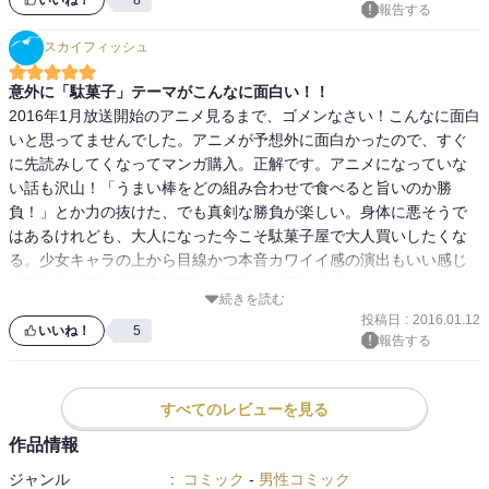
駄菓子屋の思い出といえば、私にとっては何といってもくじ引きで
報告する
す。小学校の頃は毎日のように通っていましたが、たくさんは買え
スカイフィッシュ
ないので、カステラ串や黒棒、紐飴等の駄菓子で当たると本数や量
が増えるくじ引きが好きでした。

意外に「駄菓子」テーマがこんなに面白い！！
2016年1月放送開始のアニメ見るまで、ゴメンなさい！こんなに面白
食べ物以外ではメンコのくじ。くじの順位でメンコの大きさが変わ
いと思ってませんでした。アニメが予想外に面白かったので、すぐ
るというものがあって、それで特等の直径50㎝ぐらい（子供の時の
に先読みしてくなってマンガ購入。正解です。アニメになっていな
記憶なのでもっと小さかったかも）の円形のメンコが当たったこと
い話も沢山！「うまい棒をどの組み合わせで食べると旨いのか勝
がありました。その大きさなので当時ロウやセロハンで補強したよ
負！」とか力の抜けた、でも真剣な勝負が楽しい。身体に悪そうで
うな改造メンコも全部まとめてひっくり返せるほど風圧があります
はあるけれども、大人になった今こそ駄菓子屋で大人買いしたくな
し、大きいので絶対にひっくり返せないというチートっぷり。当然
る。少女キャラの上から目線かつ本音カワイイ感の演出もいい感じ
ですが、誰が見ても使う前から結果が分かるので一度も使わせても
で刺さる。迷ってる方は読んで損ナシと思います。
らえなかったという...。メンコの話が載っていたので思い出しまし
続きを読む
た。今となってはいい思い出です。
投稿日
:
2016.01.12
いいね！
5
報告する
すべてのレビューを見る
作品情報
ジャンル
:
コミック
-
男性コミック