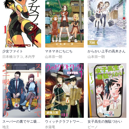
完結
少女ファイト
マネマネにちにち
からかい上手の高木さん
日本橋ヨヲコ
,
木内亨
山本崇一朗
山本崇一朗
続巻入荷
スーパーの裏でヤニ吸うふたり
ウィッチクラフトワークス ＥＸＴＲＡ
女子高生の無駄づかい
地主
水薙竜
ビーノ