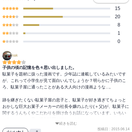
15
20
8
1
0
nak
子供の頃の記憶を色々思い出しました。
駄菓子を題材に扱った漫画です。少年誌に連載しているみたいです
が、これって小学生が見て面白いんでしょうか？明らかに子供のこ
ろ、駄菓子屋に通ったことがある大人向けの漫画ような...。

跡を継ぎたくない駄菓子屋の息子と、駄菓子が好き過ぎてちょっと
おかしな巨大お菓子メーカーの社長令嬢のふたり(＋父)が、駄菓子に
関するうんちくやこだわりを掛け合うお話になっています。いちい
ちテンションの高い過剰描写が楽しいです。

続きを読む
投稿日
:
2015.06.14
いいね！
8