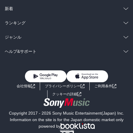
ラノベ
小説
総合
コミック
新着
雑誌・グラビア
ビジネス・実用
ラノベ
小説
総合
コミック
ランキング
BL・TL
雑誌・グラビア
ビジネス・実用
ラノベ
小説
総合
コミック
ジャンル
BL・TL
雑誌・グラビア
ビジネス・実用
ラノベ
小説
コミック
男性コミック
ヘルプ&サポート
BL・TL
雑誌・グラビア
ビジネス・実用
女性コミック
コミック誌
初めての方へ
ヘルプ
BL・TL
ライトノベル
男子向けラノベ
よくあるご質問
お問い合わせ
会社情報
プライバシーポリシー
ご利用条件
女子向けラノベ
小説
利用規約
クッキーの詳細
国内小説
海外小説
Copyright 2017 - 2026 Sony Music Entertainment(Japan) Inc.
ミステリー
SF
Information on the site is for the Japan domestic market only
powered by
歴史・時代小説
文学