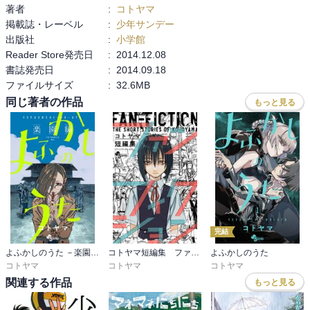
著者
:
コトヤマ
掲載誌・レーベル
:
少年サンデー
出版社
:
小学館
Reader Store発売日
:
2014.12.08
書誌発売日
:
2014.09.18
ファイルサイズ
:
32.6MB
同じ著者の作品
もっと見る
完結
よふかしのうた －楽園編－
コトヤマ短編集 ファンフィクション
よふかしのうた
コトヤマ
コトヤマ
コトヤマ
関連する作品
もっと見る