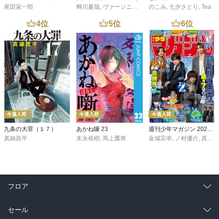
尾田栄一郎
蝉川夏哉
,
ヴァージニア二等兵
のこみ
,
転
,
七夕さとり
,
Tea
4
位
5
位
6
位
今週入荷
今週入荷
今週入荷
九条の大罪（１７）
あかね噺 23
週刊少年マガジン 2026年36・37号[2026年8月5日発売]
真鍋昌平
末永裕樹
,
馬上鷹将
金城宗幸
,
ノ村優介
,
真島ヒロ
フロア
総合
コミック
セール