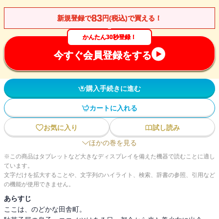
83
新規登録で
円(税込)で買える！
かんたん30秒登録！
今すぐ会員登録をする
購入手続きに進む
カートに入れる
お気に入り
試し読み
ほかの巻を見る
※この商品はタブレットなど大きなディスプレイを備えた機器で読むことに適し
ています。
文字だけを拡大することや、文字列のハイライト、検索、辞書の参照、引用など
の機能が使用できません。
あらすじ
ここは、のどかな田舎町。