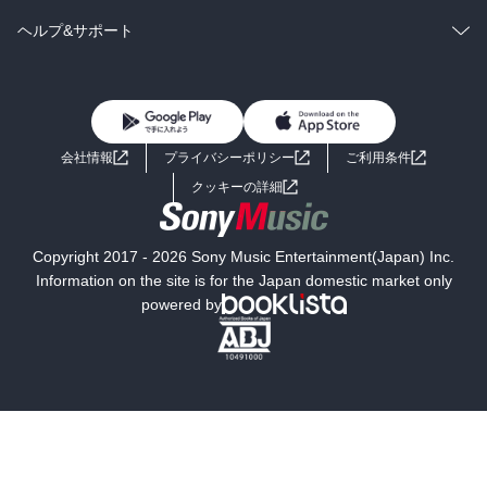
BL・TL
雑誌・グラビア
ビジネス・実用
ラノベ
小説
コミック
男性コミック
ヘルプ&サポート
BL・TL
雑誌・グラビア
ビジネス・実用
女性コミック
コミック誌
初めての方へ
ヘルプ
BL・TL
ライトノベル
男子向けラノベ
よくあるご質問
お問い合わせ
会社情報
プライバシーポリシー
ご利用条件
女子向けラノベ
小説
利用規約
クッキーの詳細
国内小説
海外小説
Copyright 2017 - 2026 Sony Music Entertainment(Japan) Inc.
ミステリー
SF
Information on the site is for the Japan domestic market only
powered by
歴史・時代小説
文学
雑誌
グラビア写真集
ボーイズラブ
ティーンズラブ
人文・思想・歴史
社会・政治・法律