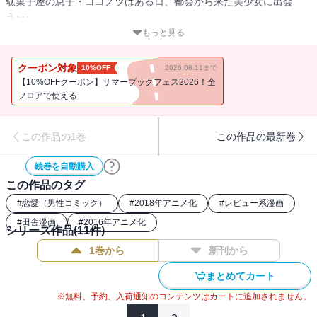
駄菓子屋の息子・ココノツはある日、都会から来た美少女に出会
う･･･
もっと見る
「うまい棒で最高の組み合わせを作って、私を満足させてごらんな
さい!!」
クーポン対象
10%OFF
2026.08.11まで
「見せてあげるわ･･･ポテトフライの一番贅沢な食べ方･･･!!」
【10%OFFクーポン】サマーブックフェス2026！全
うまい棒、ブタメン、ラムネなどなど･･･駄菓子マニアの美少女・ほ
フロアで使える
たるが繰り出す数々の駄菓子たちに･･･困惑するココノツ!!
この作品の1巻
この作品の最新巻
こうして、少年×少女×駄菓子のおかしな夏が始まった･･･!!
続巻を自動購入
この作品のタグ
#
恋愛（男性コミック）
#
2018年アニメ化
#
レビュー系漫画
#
田舎漫画
#
2016年アニメ化
シリーズ作品(
11
件)
1巻から
新刊から
まとめてカート
※無料、予約、入荷通知のコンテンツはカートに追加されません。