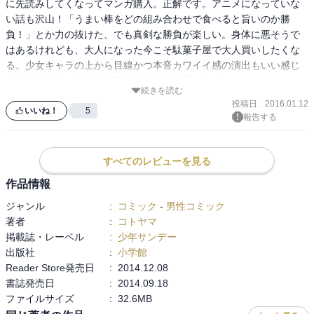
に先読みしてくなってマンガ購入。正解です。アニメになっていな
記憶なのでもっと小さかったかも）の円形のメンコが当たったこと
い話も沢山！「うまい棒をどの組み合わせで食べると旨いのか勝
がありました。その大きさなので当時ロウやセロハンで補強したよ
負！」とか力の抜けた、でも真剣な勝負が楽しい。身体に悪そうで
うな改造メンコも全部まとめてひっくり返せるほど風圧があります
はあるけれども、大人になった今こそ駄菓子屋で大人買いしたくな
し、大きいので絶対にひっくり返せないというチートっぷり。当然
る。少女キャラの上から目線かつ本音カワイイ感の演出もいい感じ
ですが、誰が見ても使う前から結果が分かるので一度も使わせても
で刺さる。迷ってる方は読んで損ナシと思います。
らえなかったという...。メンコの話が載っていたので思い出しまし
続きを読む
た。今となってはいい思い出です。
投稿日
:
2016.01.12
いいね！
5
報告する
すべてのレビューを見る
作品情報
ジャンル
:
コミック
-
男性コミック
著者
:
コトヤマ
掲載誌・レーベル
:
少年サンデー
出版社
:
小学館
Reader Store発売日
:
2014.12.08
書誌発売日
:
2014.09.18
ファイルサイズ
:
32.6MB