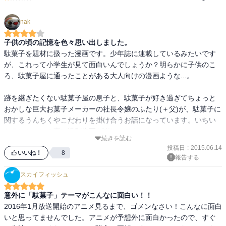
nak
子供の頃の記憶を色々思い出しました。
駄菓子を題材に扱った漫画です。少年誌に連載しているみたいです
が、これって小学生が見て面白いんでしょうか？明らかに子供のこ
ろ、駄菓子屋に通ったことがある大人向けの漫画ような...。

跡を継ぎたくない駄菓子屋の息子と、駄菓子が好き過ぎてちょっと
おかしな巨大お菓子メーカーの社長令嬢のふたり(＋父)が、駄菓子に
関するうんちくやこだわりを掛け合うお話になっています。いちい
ちテンションの高い過剰描写が楽しいです。

続きを読む
投稿日
:
2015.06.14
駄菓子屋の思い出といえば、私にとっては何といってもくじ引きで
いいね！
8
報告する
す。小学校の頃は毎日のように通っていましたが、たくさんは買え
スカイフィッシュ
ないので、カステラ串や黒棒、紐飴等の駄菓子で当たると本数や量
が増えるくじ引きが好きでした。

意外に「駄菓子」テーマがこんなに面白い！！
2016年1月放送開始のアニメ見るまで、ゴメンなさい！こんなに面白
食べ物以外ではメンコのくじ。くじの順位でメンコの大きさが変わ
いと思ってませんでした。アニメが予想外に面白かったので、すぐ
るというものがあって、それで特等の直径50㎝ぐらい（子供の時の