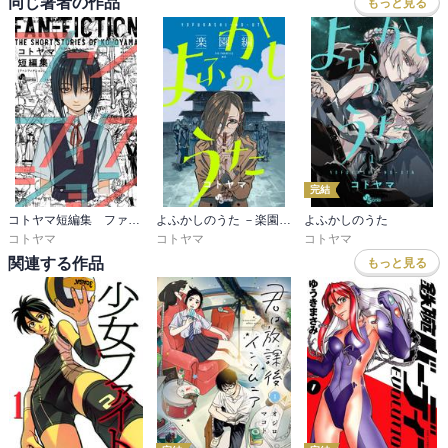
同じ著者の作品
もっと見る
完結
コトヤマ短編集 ファンフィクション
よふかしのうた －楽園編－
よふかしのうた
コトヤマ
コトヤマ
コトヤマ
関連する作品
もっと見る