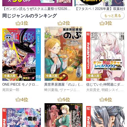
【ガンガン読もうぜ!スクエニ夏祭り!!2026】 ガンガン読もうぜ!スターマイン
同じジャンルのランキング
もっと見る
1
位
2
位
3
位
今週入荷
今週入荷
今週入荷
ONE PIECE モノクロ版 115
異世界居酒屋「のぶ」(22)
信じていた仲間達にダンジョン奥地で殺されかけたがギフト『無限ガチャ』でレベル９９９９の仲間達を手に入れて元パーティーメンバーと世界に復讐＆『ざまぁ！』します！（２３）
尾田栄一郎
蝉川夏哉
,
ヴァージニア二等兵
大前貴史
,
転
,
明鏡シスイ
,
ｔｅ
4
位
5
位
6
位