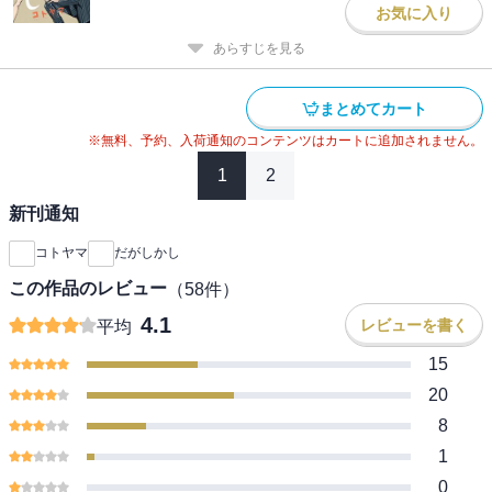
お気に入り
あらすじを見る
まとめてカート
※無料、予約、入荷通知のコンテンツはカートに追加されません。
1
2
新刊通知
コトヤマ
だがしかし
この作品のレビュー
（
58
件）
4.1
レビューを書く
平均
15
20
8
1
0