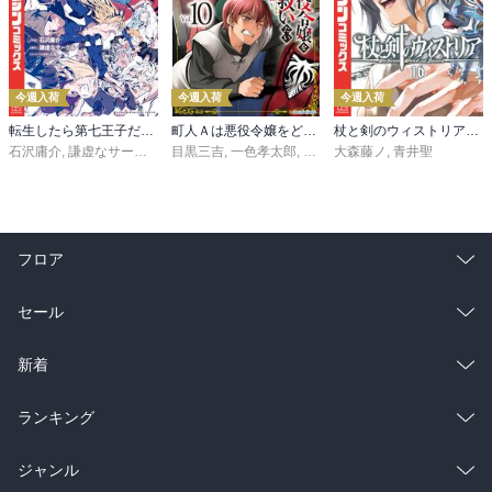
今週入荷
今週入荷
今週入荷
転生したら第七王子だったので、気ままに魔術を極めます（２４）
町人Ａは悪役令嬢をどうしても救いたい ～どぶと空と氷の姫君～１０【電子書店共通特典イラスト付】
杖と剣のウィストリア（１６）
石沢庸介
,
謙虚なサークル
,
メル。
目黒三吉
,
一色孝太郎
,
Parum
大森藤ノ
,
青井聖
フロア
総合
コミック
セール
ラノベ
小説
総合
コミック
新着
雑誌・グラビア
ビジネス・実用
ラノベ
小説
総合
コミック
ランキング
BL・TL
雑誌・グラビア
ビジネス・実用
ラノベ
小説
総合
コミック
ジャンル