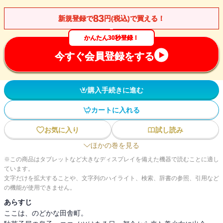
83
新規登録で
円(税込)で買える！
かんたん30秒登録！
今すぐ会員登録をする
購入手続きに進む
カートに入れる
お気に入り
試し読み
ほかの巻を見る
※この商品はタブレットなど大きなディスプレイを備えた機器で読むことに適し
ています。
文字だけを拡大することや、文字列のハイライト、検索、辞書の参照、引用など
の機能が使用できません。
あらすじ
ここは、のどかな田舎町。