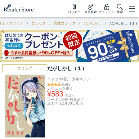
はじめて
会員登録
サインイン
検索
コミックフロア
コミック
男性コミック
だがしかし
だがしかし（１）
だがしかし（１）
コミック
コトヤマ(著)
/
少年サンデー
(
58
)
レビューを書く
¥
583
(税込)
クーポン利用対象商品
2014年12月08日
配信