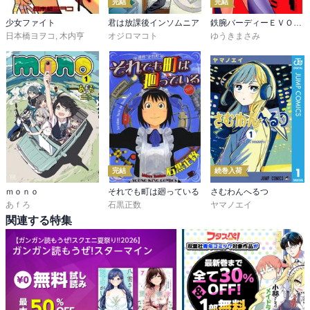
完結
完結
少女ファイト
君は放課後インソムニア
鉄腕バーディーＥＶＯＬＵＴＩＯＮ
日本橋ヨヲコ
,
木内亨
オジロマコト
ゆうきまさみ
完結
続巻入荷
ｍｏｎｏ
それでも町は廻っている
さむわんへるつ
あｆろ
石黒正数
ヤマノエイ
関連する特集