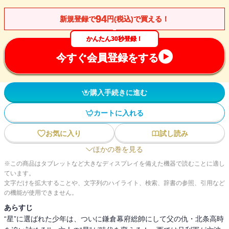
94
新規登録で
円(税込)で買える！
かんたん30秒登録！
今すぐ会員登録をする
購入手続きに進む
カートに入れる
お気に入り
試し読み
ほかの巻を見る
※この商品はタブレットなど大きなディスプレイを備えた機器で読むことに適し
ています。
文字だけを拡大することや、文字列のハイライト、検索、辞書の参照、引用など
の機能が使用できません。
あらすじ
“星”に選ばれた少年は、ついに鎌倉幕府総帥にして父の仇・北条高時