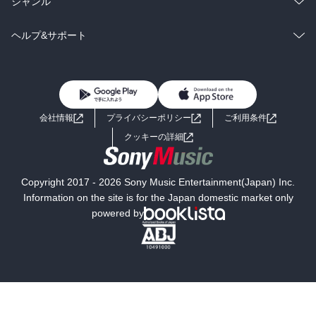
総合
コミック
ジャンル
BL・TL
雑誌・グラビア
ビジネス・実用
ラノベ
小説
コミック
男性コミック
ヘルプ&サポート
BL・TL
雑誌・グラビア
ビジネス・実用
女性コミック
コミック誌
初めての方へ
ヘルプ
BL・TL
ライトノベル
男子向けラノベ
よくあるご質問
お問い合わせ
会社情報
プライバシーポリシー
ご利用条件
女子向けラノベ
小説
利用規約
クッキーの詳細
国内小説
海外小説
Copyright 2017 - 2026 Sony Music Entertainment(Japan) Inc.
ミステリー
SF
Information on the site is for the Japan domestic market only
powered by
歴史・時代小説
文学
雑誌
グラビア写真集
ボーイズラブ
ティーンズラブ