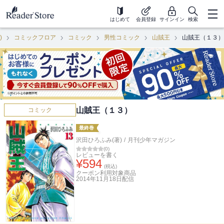
はじめて
会員登録
サインイン
検索
)
コミックフロア
コミック
男性コミック
山賊王
山賊王（１３）
山賊王（１３）
コミック
最終巻
沢田ひろふみ(著)
/
月刊少年マガジン
(
0
)
レビューを書く
¥
594
(税込)
クーポン利用対象商品
2014年11月18日
配信