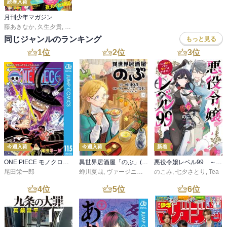
続巻入荷
月刊少年マガジン
藤あきなか
,
久生夕貴
,
和田あつむ
,
岩矢滉一朗
,
沖田さとり
,
ｓａｋｕ
,
森下真
,
村枝
同じジャンルのランキング
もっと見る
1
位
2
位
3
位
今週入荷
今週入荷
新着
ONE PIECE モノクロ版 115
異世界居酒屋「のぶ」(22)
悪役令嬢レベル99 ～私は裏ボスですが魔王ではありません～ その６
尾田栄一郎
蝉川夏哉
,
ヴァージニア二等兵
のこみ
,
転
,
七夕さとり
,
Tea
4
位
5
位
6
位