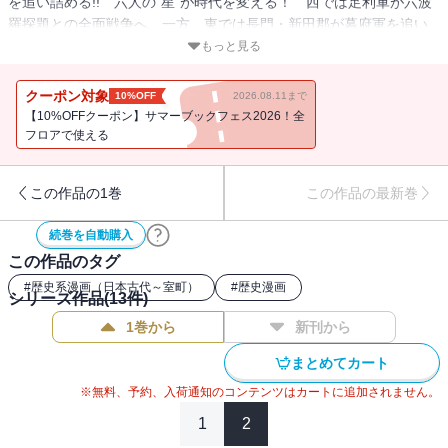
を追い詰める!! 六人の“星”が時代を変える！ 西では足利軍が六波
羅探題との全面戦争へ、一方、東では長門・新田郡が幕府軍を追い
詰め、稲村ケ崎を抜け鎌倉入りを果たす！ その前に立ちふさがっ
もっと見る
たのは、一騎当千の猛将・島津四郎だった！ 悲願達成を目前に、
長門は……!? 9年に及ぶ沢田ひろふみの歴史大河ロマン「真・太平
クーポン対象
10%OFF
2026.08.11まで
記」、堂々の完結!!
【10%OFFクーポン】サマーブックフェス2026！全
フロアで使える
この作品の1巻
この作品の最新巻
続巻を自動購入
この作品のタグ
#
歴史系漫画（日本古代～室町）
#
歴史漫画
シリーズ作品(
13
件)
1巻から
新刊から
まとめてカート
※無料、予約、入荷通知のコンテンツはカートに追加されません。
1
2