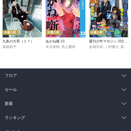
今週入荷
今週入荷
今週入荷
九条の大罪（１７）
あかね噺 23
週刊少年マガジン 2026年36・37号[2026年8月5日発売]
真鍋昌平
末永裕樹
,
馬上鷹将
金城宗幸
,
ノ村優介
,
真島ヒロ
フロア
総合
コミック
セール
ラノベ
小説
総合
コミック
新着
雑誌・グラビア
ビジネス・実用
ラノベ
小説
総合
コミック
ランキング
BL・TL
雑誌・グラビア
ビジネス・実用
ラノベ
小説