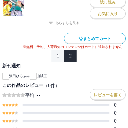
試し読み
お気に入り
あらすじを見る
まとめてカート
※無料、予約、入荷通知のコンテンツはカートに追加されません。
1
2
新刊通知
沢田ひろふみ
山賊王
この作品のレビュー
（
0
件）
--
レビューを書く
平均
0
0
0