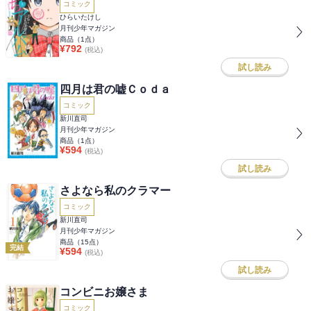
コミック
ひらいたけし
月刊少年マガジン
商品（
1
点）
¥
792
(税込)
試し読み
四月は君の嘘Ｃｏｄａ
コミック
新川直司
月刊少年マガジン
商品（
1
点）
¥
594
(税込)
試し読み
さよなら私のクラマー
コミック
新川直司
月刊少年マガジン
商品（
15
点）
完結
¥
594
(税込)
試し読み
コンビニお嬢さま
コミック