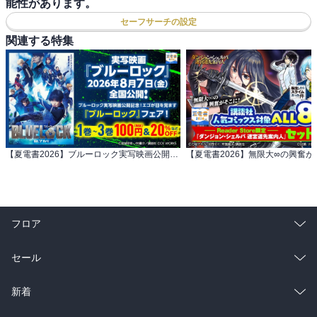
能性があります。
セーフサーチの設定
関連する特集
【夏電書2026】ブルーロック実写映画公開記念！ エゴが目を覚ます『ブルーロック』フェア！
フロア
総合
コミック
セール
ラノベ
小説
総合
コミック
新着