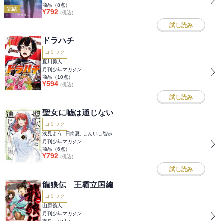
商品（
8
点）
完結
¥
792
(税込)
試し読み
ドラハチ
コミック
夏川勇人
月刊少年マガジン
商品（
10
点）
¥
594
(税込)
試し読み
聖女に嘘は通じない
コミック
浅見よう, 日向夏, しんいし智歩
月刊少年マガジン
商品（
6
点）
¥
792
(税込)
試し読み
龍狼伝 王霸立国編
コミック
山原義人
月刊少年マガジン