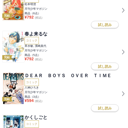
松本明澄
月刊少年マガジン
商品（
6
点）
完結
¥
792
(税込)
試し読み
春よ来るな
コミック
草水敏, 濱崎真代
月刊少年マガジン
商品（
5
点）
完結
¥
792
(税込)
試し読み
ＤＥＡＲ ＢＯＹＳ ＯＶＥＲ ＴＩＭＥ
コミック
八神ひろき
月刊少年マガジン
商品（
3
点）
完結
¥
594
(税込)
試し読み
かくしごと
コミック