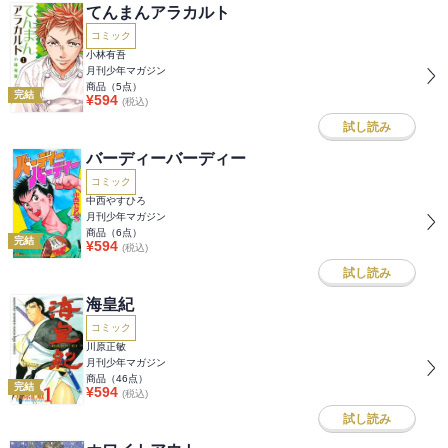
てんまんアラカルト
コミック
小林有吾
月刊少年マガジン
商品（
5
点）
完結
¥
594
(税込)
試し読み
バーディーバーディー
コミック
中西やすひろ
月刊少年マガジン
商品（
6
点）
完結
¥
594
(税込)
試し読み
海皇紀
コミック
川原正敏
月刊少年マガジン
商品（
46
点）
完結
¥
594
(税込)
試し読み