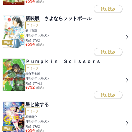
¥
594
(税込)
試し読み
新装版 さよならフットボール
コミック
新川直司
月刊少年マガジン
商品（
2
点）
完結
¥
594
(税込)
試し読み
Ｐｕｍｐｋｉｎ Ｓｃｉｓｓｏｒｓ
コミック
岩永亮太郎
月刊少年マガジン
商品（
25
点）
¥
792
(税込)
試し読み
星と旅する
コミック
石沢庸介
月刊少年マガジン
商品（
3
点）
完結
¥
594
(税込)