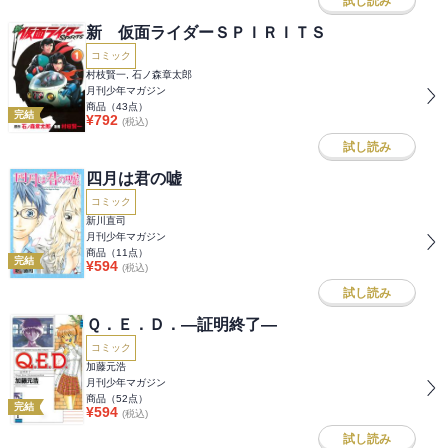
試し読み
新 仮面ライダーＳＰＩＲＩＴＳ
コミック
村枝賢一, 石ノ森章太郎
月刊少年マガジン
商品（
43
点）
完結
¥
792
(税込)
試し読み
四月は君の嘘
コミック
新川直司
月刊少年マガジン
商品（
11
点）
完結
¥
594
(税込)
試し読み
Ｑ．Ｅ．Ｄ．―証明終了―
コミック
加藤元浩
月刊少年マガジン
商品（
52
点）
完結
¥
594
(税込)
試し読み