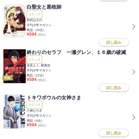
白聖女と黒牧師
コミック
和武はざの
月刊少年マガジン
商品（
14
点）
¥
594
(税込)
試し読み
終わりのセラフ 一瀬グレン、１６歳の破滅
コミック
浅見よう, 鏡貴也
月刊少年マガジン
商品（
12
点）
完結
¥
594
(税込)
試し読み
トキワボウルの女神さま
コミック
八神ひろき
月刊少年マガジン
商品（
4
点）
¥
594
(税込)
試し読み