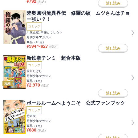
¥
792
(税込)
試し読み
陸奥圓明流異界伝 修羅の紋 ムツさんはチョ
ー強い？！
コミック
川原正敏, 甲斐とうしろう
月刊少年マガジン
商品（
18
点）
¥
594
〜
627
(税込)
試し読み
新鉄拳チンミ 超合本版
コミック
前川たけし
月刊少年マガジン
商品（
4
点）
完結
¥
2,970
(税込)
試し読み
ボールルームへようこそ 公式ファンブック
コミック
竹内友
月刊少年マガジン
商品（
1
点）
¥
880
(税込)