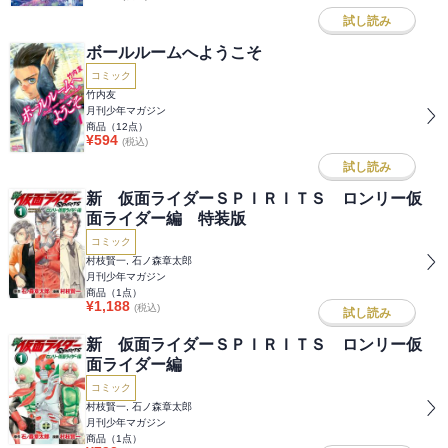
試し読み
ボールルームへようこそ
コミック
竹内友
月刊少年マガジン
商品（
12
点）
¥
594
(税込)
試し読み
新 仮面ライダーＳＰＩＲＩＴＳ ロンリー仮
面ライダー編 特装版
コミック
村枝賢一, 石ノ森章太郎
月刊少年マガジン
商品（
1
点）
¥
1,188
(税込)
試し読み
新 仮面ライダーＳＰＩＲＩＴＳ ロンリー仮
面ライダー編
コミック
村枝賢一, 石ノ森章太郎
月刊少年マガジン
商品（
1
点）