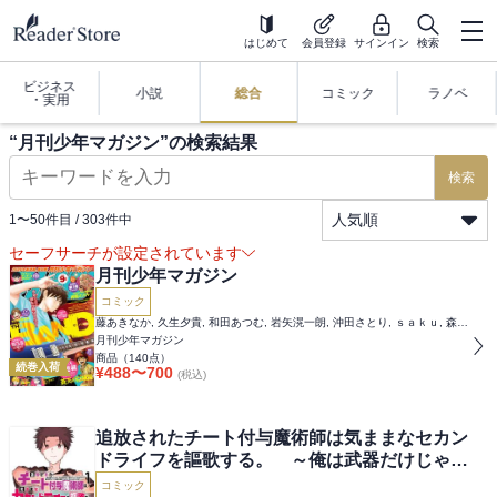
はじめて
会員登録
サインイン
検索
ビジネス
小説
総合
コミック
ラノベ
・実用
“
月刊少年マガジン
”の検索結果
検索
人気順
1
〜
50
件目 /
303
件中
セーフサーチが設定されています
月刊少年マガジン
コミック
藤あきなか, 久生夕貴, 和田あつむ, 岩矢滉一朗, 沖田さとり, ｓａｋｕ, 森下真, 村枝賢一, 八箇句屑, 雪永蛍吾, ハロルド作石, 八神ひろき, 浅見よう, 日向夏, 業務用餅, 遠藤浩輝, 山原義人, 岩永亮太郎, 川原正敏, 甲斐とうしろう, 城平京, 片瀬茶柴, 加瀬あつし, 三川みり, 小葉かんば
月刊少年マガジン
商品（
140
点）
続巻入荷
¥
488
〜
700
(税込)
追放されたチート付与魔術師は気ままなセカン
ドライフを謳歌する。 ～俺は武器だけじゃな
く、あらゆるものに『強化ポイント』を付与で
コミック