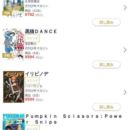
久米田康治
月刊少年マガジン
商品（
12
点）
完結
¥
792
(税込)
試し読み
黒猫ＤＡＮＣＥ
コミック
安田剛士
月刊少年マガジン
商品（
3
点）
完結
¥
594
(税込)
試し読み
イリビノデ
コミック
ハイバラノセ
月刊少年マガジン
商品（
2
点）
¥
594
(税込)
試し読み
Ｐｕｍｐｋｉｎ Ｓｃｉｓｓｏｒｓ：Ｐｏｗｅ
ｒ Ｓｎｉｐｓ
コミック