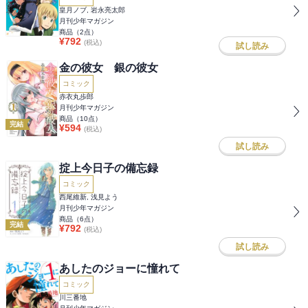
皇月ノブ, 岩永亮太郎
月刊少年マガジン
商品（
2
点）
¥
792
(税込)
試し読み
金の彼女 銀の彼女
コミック
赤衣丸歩郎
月刊少年マガジン
商品（
10
点）
完結
¥
594
(税込)
試し読み
掟上今日子の備忘録
コミック
西尾維新, 浅見よう
月刊少年マガジン
商品（
6
点）
完結
¥
792
(税込)
試し読み
あしたのジョーに憧れて
コミック
川三番地