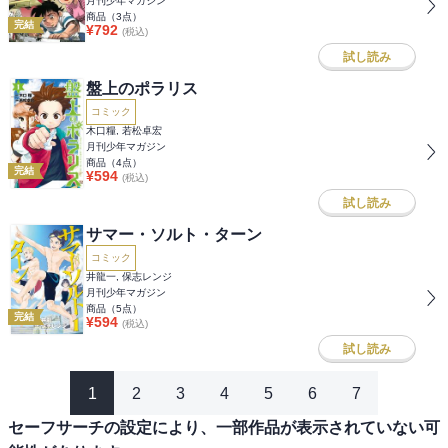
月刊少年マガジン
商品（
3
点）
完結
¥
792
(税込)
試し読み
盤上のポラリス
コミック
木口糧, 若松卓宏
月刊少年マガジン
商品（
4
点）
完結
¥
594
(税込)
試し読み
サマー・ソルト・ターン
コミック
井龍一, 保志レンジ
月刊少年マガジン
商品（
5
点）
完結
¥
594
(税込)
試し読み
1
2
3
4
5
6
7
セーフサーチの設定により、一部作品が表示されていない可