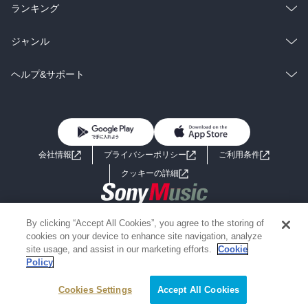
雑誌・グラビア
ビジネス・実用
ラノベ
小説
総合
コミック
ランキング
BL・TL
雑誌・グラビア
ビジネス・実用
ラノベ
小説
総合
コミック
ジャンル
BL・TL
雑誌・グラビア
ビジネス・実用
ラノベ
小説
コミック
男性コミック
ヘルプ&サポート
BL・TL
雑誌・グラビア
ビジネス・実用
女性コミック
コミック誌
初めての方へ
ヘルプ
BL・TL
ライトノベル
男子向けラノベ
よくあるご質問
お問い合わせ
会社情報
プライバシーポリシー
ご利用条件
女子向けラノベ
小説
利用規約
クッキーの詳細
国内小説
海外小説
Copyright 2017 - 2026 Sony Music Entertainment(Japan) Inc.
By clicking “Accept All Cookies”, you agree to the storing of
ミステリー
SF
Information on the site is for the Japan domestic market only
cookies on your device to enhance site navigation, analyze
powered by
site usage, and assist in our marketing efforts.
Cookie
Policy
歴史・時代小説
文学
Cookies Settings
絞り込み条件を変える
Accept All Cookies
雑誌
グラビア写真集