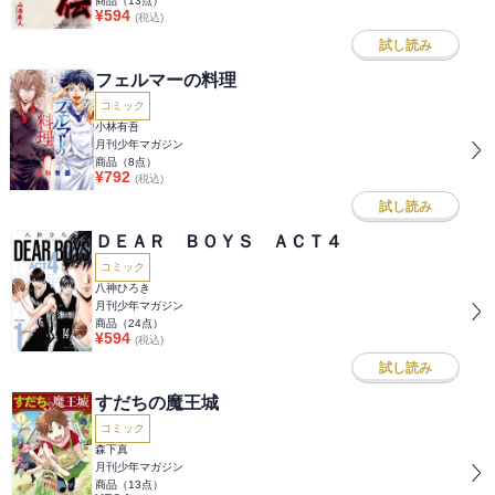
商品（
13
点）
¥
594
(税込)
試し読み
フェルマーの料理
コミック
小林有吾
月刊少年マガジン
商品（
8
点）
¥
792
(税込)
試し読み
ＤＥＡＲ ＢＯＹＳ ＡＣＴ４
コミック
八神ひろき
月刊少年マガジン
商品（
24
点）
¥
594
(税込)
試し読み
すだちの魔王城
コミック
森下真
月刊少年マガジン
商品（
13
点）