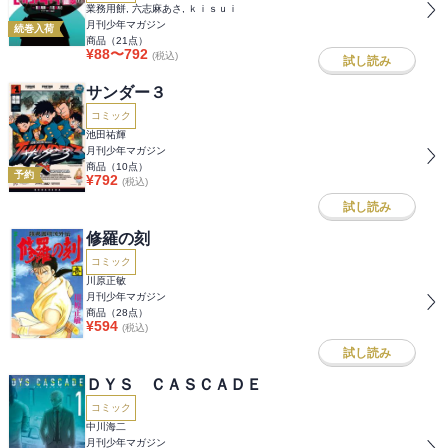
きるし、俺の意思でいつでも効果を解除できる
業務用餅, 六志麻あさ, ｋｉｓｕｉ
けど、残った人たち大丈夫？～
月刊少年マガジン
続巻入荷
商品（
21
点）
¥
88
〜
792
(税込)
試し読み
サンダー３
コミック
池田祐輝
月刊少年マガジン
商品（
10
点）
予約
¥
792
(税込)
試し読み
修羅の刻
コミック
川原正敏
月刊少年マガジン
商品（
28
点）
¥
594
(税込)
試し読み
ＤＹＳ ＣＡＳＣＡＤＥ
コミック
中川海二
月刊少年マガジン