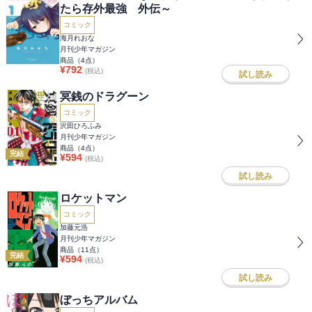
たら存外最強 外伝～
コミック
海月れおな
月刊少年マガジン
商品（
4
点）
¥
792
(税込)
試し読み
冥銭のドラグーン
コミック
沢田ひろふみ
月刊少年マガジン
商品（
4
点）
完結
¥
594
(税込)
試し読み
ロケットマン
コミック
加藤元浩
月刊少年マガジン
商品（
11
点）
完結
¥
594
(税込)
試し読み
ぼっちアルバム