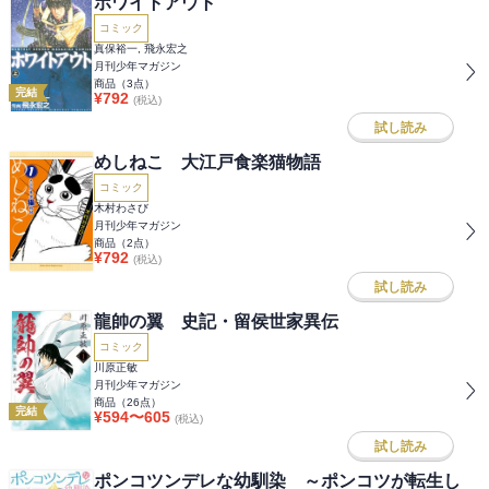
ホワイトアウト
コミック
真保裕一, 飛永宏之
月刊少年マガジン
商品（
3
点）
完結
¥
792
(税込)
試し読み
めしねこ 大江戸食楽猫物語
コミック
木村わさび
月刊少年マガジン
商品（
2
点）
¥
792
(税込)
試し読み
龍帥の翼 史記・留侯世家異伝
コミック
川原正敏
月刊少年マガジン
商品（
26
点）
完結
¥
594
〜
605
(税込)
試し読み
ポンコツンデレな幼馴染 ～ポンコツが転生し