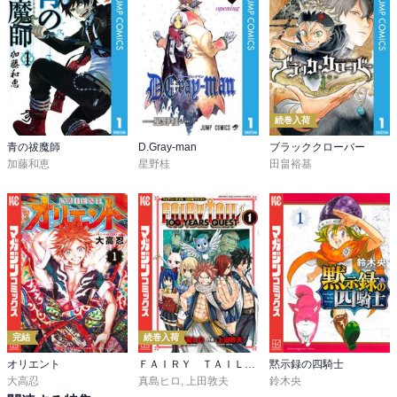
続巻入荷
青の祓魔師
D.Gray-man
ブラッククローバー
加藤和恵
星野桂
田畠裕基
完結
続巻入荷
オリエント
ＦＡＩＲＹ ＴＡＩＬ １００ ＹＥＡＲＳ ＱＵＥＳＴ
黙示録の四騎士
大高忍
真島ヒロ
,
上田敦夫
鈴木央