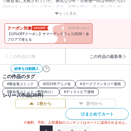
で吸血鬼に支配されていた。勝気な少年・百夜優一郎は仲間たちの
犠牲のもと、ただ一人脱出に成功、復讐を誓う。優一郎が見た新し
い地上の世界とは!?
もっと見る
クーポン対象
10%OFF
2026.08.11まで
【10%OFFクーポン】サマーブックフェス2026！全
フロアで使える
この作品の1巻
この作品の最新巻
続巻を自動購入
この作品のタグ
#
吸血鬼コミック
#
2015年アニメ化
#
ダークファンタジー漫画
#
吸血鬼コミック（男性向け）
#
ディストピア漫画
シリーズ作品(
36
件)
1巻から
新刊から
まとめてカート
※無料、予約、入荷通知のコンテンツはカートに追加されません。