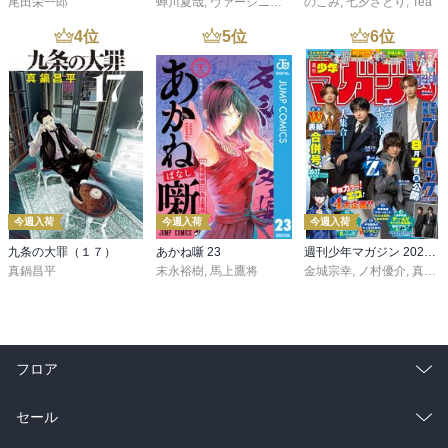
尾田栄一郎
蝉川夏哉
,
ヴァージニア二等兵
のこみ
,
転
,
七夕さとり
,
Tea
4
位
5
位
6
位
今週入荷
今週入荷
今週入荷
九条の大罪（１７）
あかね噺 23
週刊少年マガジン 2026年36・37号[2026年8月5日発売]
真鍋昌平
末永裕樹
,
馬上鷹将
金城宗幸
,
ノ村優介
,
真島ヒロ
フロア
総合
コミック
セール