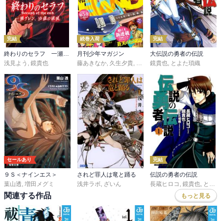
完結
続巻入荷
完結
終わりのセラフ 一瀬グレン、１６歳の破滅
月刊少年マガジン
大伝説の勇者の伝説
浅見よう
,
鏡貴也
藤あきなか
,
久生夕貴
,
和田あつむ
鏡貴也
,
,
岩矢滉一朗
とよた瑣織
,
沖田さ
セールあり
完結
９Ｓ＜ナインエス＞
されど罪人は竜と踊る
伝説の勇者の伝説
葉山透
,
増田メグミ
浅井ラボ
,
ざいん
長蔵ヒロコ
,
鏡貴也
,
とよた瑣織
関連する作品
もっと見る