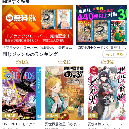
関連する特集
『ブラッククローバー』完結記念！ 最後まで絶対にあきらめない！不屈の主人公特集！
同じジャンルのランキング
もっと見る
1
位
2
位
3
位
今週入荷
今週入荷
新着
ONE PIECE モノクロ版 115
異世界居酒屋「のぶ」(22)
悪役令嬢レベル99 ～私は裏ボスですが魔王ではありません～ その６