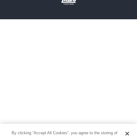
雑誌
グラビア写真集
ボーイズラブ
ティーンズラブ
人文・思想・歴史
社会・政治・法律
ビジネス・経済
サイエンス・テクノロジー
コンピュータ・情報
くらし・家庭
料理・酒
ファッション・美容・ダイエット
ホビー&カルチャー
スポーツ・アウトドア
地図・ガイド
エンターテイメント
芸術・アート
映画・音楽・演劇
By clicking “Accept All Cookies”, you agree to the storing of
写真集
教養