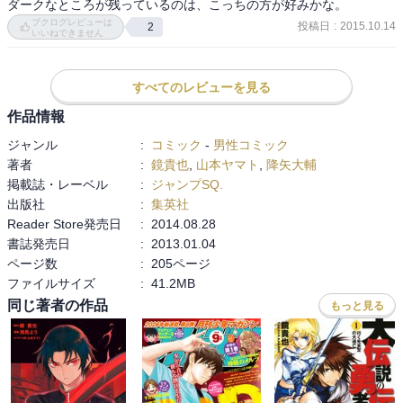
ダークなところが残っているのは、こっちの方が好みかな。
ブクログレビューは
投稿日
:
2015.10.14
2
いいねできません
すべてのレビューを見る
作品情報
ジャンル
:
コミック
-
男性コミック
著者
:
鏡貴也
,
山本ヤマト
,
降矢大輔
掲載誌・レーベル
:
ジャンプSQ.
出版社
:
集英社
Reader Store発売日
:
2014.08.28
書誌発売日
:
2013.01.04
ページ数
:
205ページ
ファイルサイズ
:
41.2MB
同じ著者の作品
もっと見る