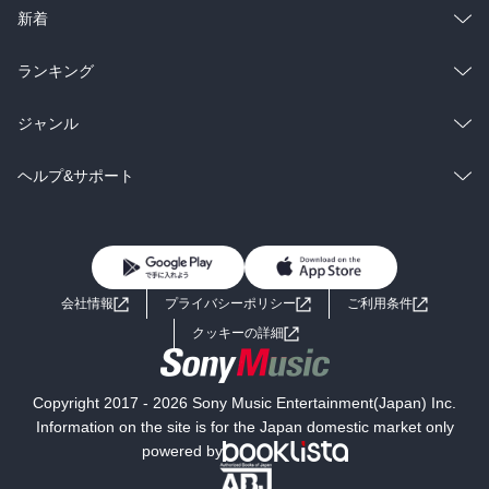
ラノベ
小説
総合
コミック
新着
雑誌・グラビア
ビジネス・実用
ラノベ
小説
総合
コミック
ランキング
BL・TL
雑誌・グラビア
ビジネス・実用
ラノベ
小説
総合
コミック
ジャンル
BL・TL
雑誌・グラビア
ビジネス・実用
ラノベ
小説
コミック
男性コミック
ヘルプ&サポート
BL・TL
雑誌・グラビア
ビジネス・実用
女性コミック
コミック誌
初めての方へ
ヘルプ
BL・TL
ライトノベル
男子向けラノベ
よくあるご質問
お問い合わせ
会社情報
プライバシーポリシー
ご利用条件
女子向けラノベ
小説
利用規約
クッキーの詳細
国内小説
海外小説
Copyright 2017 - 2026 Sony Music Entertainment(Japan) Inc.
ミステリー
SF
Information on the site is for the Japan domestic market only
powered by
歴史・時代小説
文学