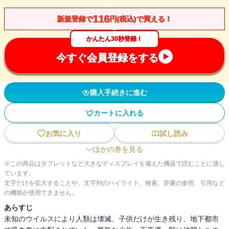
116
新規登録で
円(税込)で買える！
かんたん30秒登録！
今すぐ会員登録をする
購入手続きに進む
カートに入れる
お気に入り
試し読み
ほかの巻を見る
※この商品はタブレットなど大きなディスプレイを備えた機器で読むことに適し
ています。
文字だけを拡大することや、文字列のハイライト、検索、辞書の参照、引用など
の機能が使用できません。
あらすじ
未知のウイルスにより人類は壊滅、子供だけが生き残り、地下都市