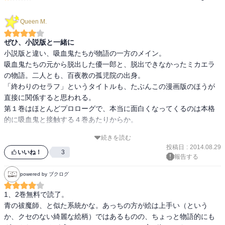
Queen M.
ぜひ、小説版と一緒に
小説版と違い、吸血鬼たちが物語の一方のメイン。

吸血鬼たちの元から脱出した優一郎と、脱出できなかったミカエラ
の物語。二人とも、百夜教の孤児院の出身。

「終わりのセラフ」というタイトルも、たぶんこの漫画版のほうが
直接に関係すると思われる。

第１巻はほとんどプロローグで、本当に面白くなってくるのは本格
的に吸血鬼と接触する４巻あたりからか。

続きを読む
少年漫画らしく家族や友情が前面に出ているのと、グレンが昔より
投稿日
:
2014.08.29
明るいので、小説版よりは軽い印象。

いいね！
3
報告する
殺伐とした世界には違いないのだが。

powered by ブクログ
小説版を読んでいたほうが、多くの登場人物の背景がわかって絶対
1、2巻無料で読了。

青の祓魔師、と似た系統かな。あっちの方が絵は上手い（という
か、クセのない綺麗な絵柄）ではあるものの、ちょっと物語的にも