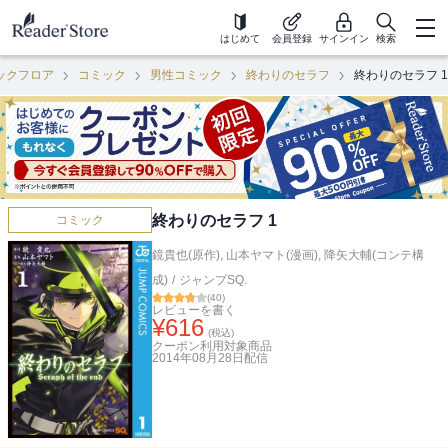
はじめて
会員登録
サインイン
検索
ックフロア
コミック
男性コミック
終わりのセラフ
終わりのセラフ 1
終わりのセラフ 1
コミック
鏡貴也(原作)
,
山本ヤマト(漫画)
,
降矢大輔(コンテ構
成)
/
ジャンプSQ.
(
40
)
レビューを書く
¥
616
(税込)
クーポン利用対象商品
2014年08月28日
配信