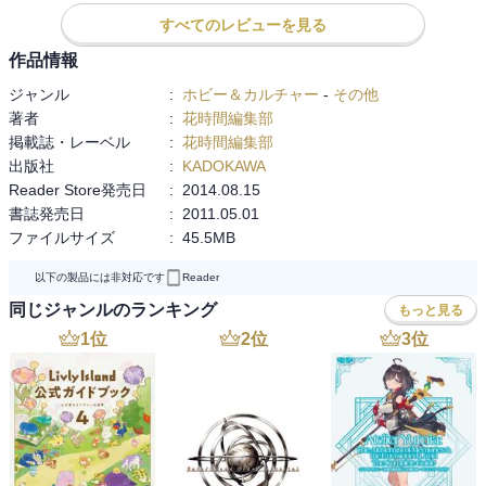
すべてのレビューを見る
作品情報
ジャンル
:
ホビー＆カルチャー
-
その他
著者
:
花時間編集部
掲載誌・レーベル
:
花時間編集部
出版社
:
KADOKAWA
Reader Store発売日
:
2014.08.15
書誌発売日
:
2011.05.01
ファイルサイズ
:
45.5MB
以下の製品には非対応です
Reader
同じジャンルのランキング
もっと見る
1
位
2
位
3
位