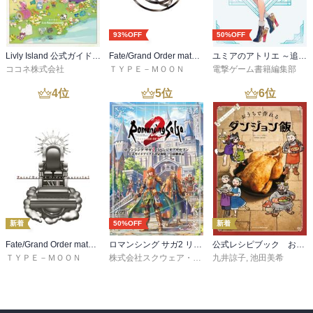
93%OFF
50%OFF
Livly Island 公式ガイドブック４ 心が重なるリヴリーの世界【プロダクトコード付き】
Fate/Grand Order material I
ユミアのアトリエ ～追憶の錬金術士と幻創の地～ ザ・コンプリートガイド
ココネ株式会社
ＴＹＰＥ－ＭＯＯＮ
電撃ゲーム書籍編集部
4
位
5
位
6
位
新着
50%OFF
新着
Fate/Grand Order material XVIII
ロマンシング サガ2 リベンジオブザセブン 公式ガイドブック＋設定画集 皇帝継承記
公式レシピブック おうちで作れるダンジョン飯
ＴＹＰＥ－ＭＯＯＮ
株式会社スクウェア・エニックス
九井諒子
,
池田美希