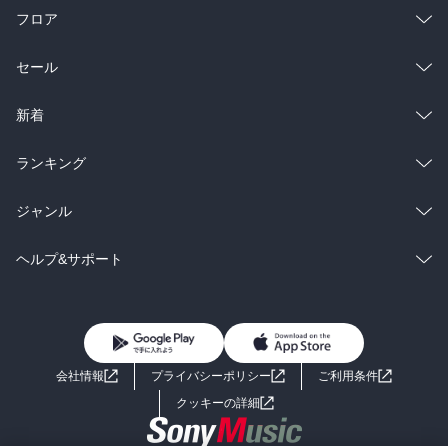
フロア
総合
コミック
セール
ラノベ
小説
総合
コミック
新着
雑誌・グラビア
ビジネス・実用
ラノベ
小説
総合
コミック
ランキング
BL・TL
雑誌・グラビア
ビジネス・実用
ラノベ
小説
総合
コミック
ジャンル
BL・TL
雑誌・グラビア
ビジネス・実用
ラノベ
小説
コミック
男性コミック
ヘルプ&サポート
BL・TL
雑誌・グラビア
ビジネス・実用
女性コミック
コミック誌
初めての方へ
ヘルプ
BL・TL
ライトノベル
男子向けラノベ
よくあるご質問
お問い合わせ
会社情報
プライバシーポリシー
ご利用条件
女子向けラノベ
小説
利用規約
クッキーの詳細
国内小説
海外小説