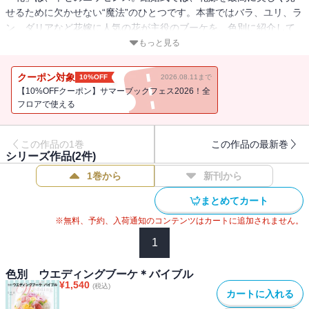
せるために欠かせない“魔法”のひとつです。本書ではバラ、ユリ、ラ
ン、ダリアなど花嫁に人気の花が主役のブーケを、色別に紹介して
います。作り手が参考にしやすいよう、花材名はメインとサブに分
もっと見る
けて明記しました。ブーケに関する基礎知識に、メインの花の花図
鑑つきです。
クーポン対象
10%OFF
2026.08.11まで
【10%OFFクーポン】サマーブックフェス2026！全
フロアで使える
この作品の1巻
この作品の最新巻
シリーズ作品(
2
件)
1巻から
新刊から
まとめてカート
※無料、予約、入荷通知のコンテンツはカートに追加されません。
1
色別 ウエディングブーケ＊バイブル
¥
1,540
(税込)
カートに入れる