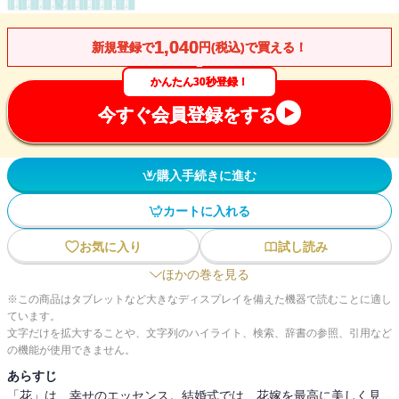
1,040
新規登録で
円(税込)で買える！
かんたん30秒登録！
今すぐ会員登録をする
購入手続きに進む
カートに入れる
お気に入り
試し読み
ほかの巻を見る
※この商品はタブレットなど大きなディスプレイを備えた機器で読むことに適し
ています。
文字だけを拡大することや、文字列のハイライト、検索、辞書の参照、引用など
の機能が使用できません。
あらすじ
「花」は、幸せのエッセンス。結婚式では、花嫁を最高に美しく見