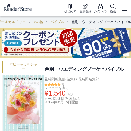
はじめて
会員登録
サインイン
検索
ビー＆カルチャー
その他
バイブル
色別 ウエディングブーケ＊バイブル
ホビー＆カルチャ
色別 ウエディングブーケ＊バイブル
ー
花時間編集部(編集)
/
花時間編集部
(
1
)
レビューを書く
¥
1,540
(税込)
クーポン利用対象商品
2014年08月15日
配信