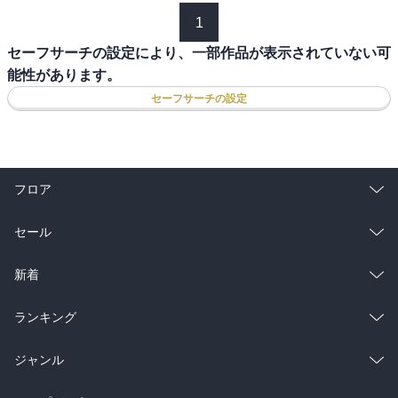
1
セーフサーチの設定により、一部作品が表示されていない可
能性があります。
セーフサーチの設定
フロア
総合
コミック
セール
ラノベ
小説
総合
コミック
新着
雑誌・グラビア
ビジネス・実用
ラノベ
小説
総合
コミック
ランキング
BL・TL
雑誌・グラビア
ビジネス・実用
ラノベ
小説
総合
コミック
ジャンル
BL・TL
雑誌・グラビア
ビジネス・実用