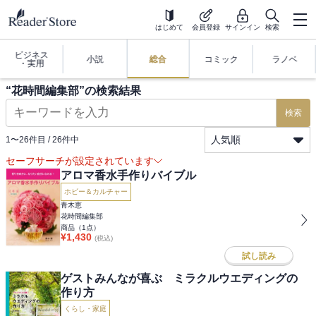
はじめて
会員登録
サインイン
検索
ビジネス
小説
総合
コミック
ラノベ
・実用
“
花時間編集部
”の検索結果
検索
人気順
1
〜
26
件目 /
26
件中
セーフサーチが設定されています
アロマ香水手作りバイブル
ホビー＆カルチャー
青木恵
花時間編集部
商品（
1
点）
¥
1,430
(税込)
試し読み
ゲストみんなが喜ぶ ミラクルウエディングの
作り方
くらし・家庭