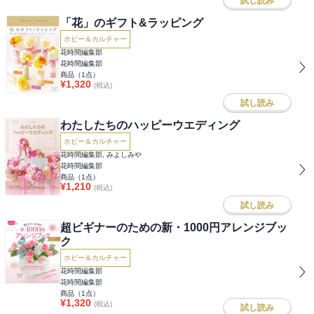
試し読み
「花」のギフト&ラッピング
ホビー＆カルチャー
花時間編集部
花時間編集部
商品（
1
点）
¥
1,320
(税込)
試し読み
わたしたちのハッピーウエディング
ホビー＆カルチャー
花時間編集部, みよしみや
花時間編集部
商品（
1
点）
¥
1,210
(税込)
試し読み
超ビギナーのための新・1000円アレンジブッ
ク
ホビー＆カルチャー
花時間編集部
花時間編集部
商品（
1
点）
¥
1,320
(税込)
試し読み