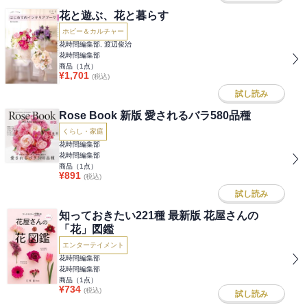
花と遊ぶ、花と暮らす
ホビー＆カルチャー
花時間編集部, 渡辺俊治
花時間編集部
商品（
1
点）
¥
1,701
(税込)
試し読み
Rose Book 新版 愛されるバラ580品種
くらし・家庭
花時間編集部
花時間編集部
商品（
1
点）
¥
891
(税込)
試し読み
知っておきたい221種 最新版 花屋さんの
「花」図鑑
エンターテイメント
花時間編集部
花時間編集部
商品（
1
点）
¥
734
(税込)
試し読み