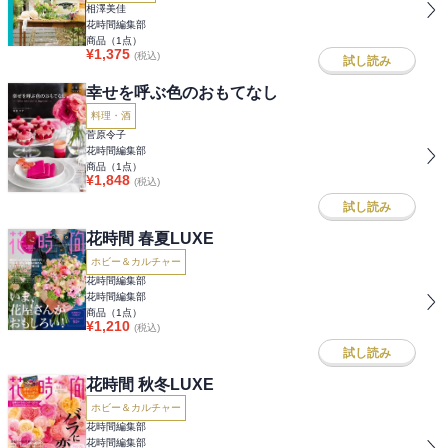
相澤美佳
花時間編集部
商品（
1
点）
¥
1,375
(税込)
試し読み
幸せを呼ぶ色のおもてなし
料理・酒
菅原令子
花時間編集部
商品（
1
点）
¥
1,848
(税込)
試し読み
花時間 春夏LUXE
ホビー＆カルチャー
花時間編集部
花時間編集部
商品（
1
点）
¥
1,210
(税込)
試し読み
花時間 秋冬LUXE
ホビー＆カルチャー
花時間編集部
花時間編集部