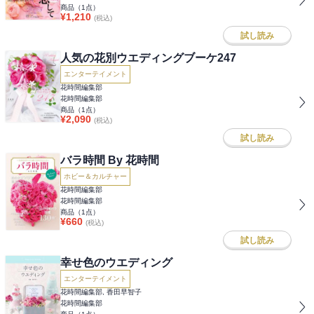
商品（
1
点）
¥
1,210
(税込)
試し読み
人気の花別ウエディングブーケ247
エンターテイメント
花時間編集部
花時間編集部
商品（
1
点）
¥
2,090
(税込)
試し読み
バラ時間 By 花時間
ホビー＆カルチャー
花時間編集部
花時間編集部
商品（
1
点）
¥
660
(税込)
試し読み
幸せ色のウエディング
エンターテイメント
花時間編集部, 香田早智子
花時間編集部