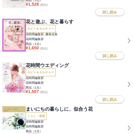
商品（
1
点）
¥
1,528
(税込)
試し読み
花と遊ぶ、花と暮らす
ホビー＆カルチャー
花時間編集部, 桑島佳英
花時間編集部
商品（
1
点）
¥
1,650
(税込)
試し読み
花時間ウエディング
ホビー＆カルチャー
花時間編集部
花時間編集部
商品（
1
点）
¥
1,507
(税込)
試し読み
まいにちの暮らしに、似合う花
くらし・家庭
花時間編集部
花時間編集部
商品（
1
点）