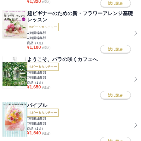
¥
1,320
(税込)
試し読み
超ビギナーのための新・フラワーアレンジ基礎
レッスン
ホビー＆カルチャー
花時間編集部
花時間編集部
商品（
1
点）
¥
1,100
(税込)
試し読み
ようこそ、バラの咲くカフェへ
ホビー＆カルチャー
花時間編集部
花時間編集部
商品（
1
点）
¥
1,650
(税込)
試し読み
バイブル
ホビー＆カルチャー
花時間編集部
花時間編集部
商品（
2
点）
¥
1,540
(税込)