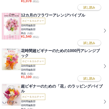
¥
1,078
(税込)
試し読み
12カ月のフラワーアレンジ*バイブル
ホビー＆カルチャー
花時間編集部
花時間編集部
商品（
1
点）
¥
1,540
(税込)
試し読み
花時間超ビギナーのための1000円アレンジブ
ック
ホビー＆カルチャー
花時間編集部
花時間編集部
商品（
1
点）
¥
1,100
(税込)
試し読み
超ビギナーのための「花」のラッピングバイブ
ル
ホビー＆カルチャー
花時間編集部
花時間編集部