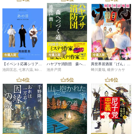
今週入荷
今週入荷
今週入荷
【イベント応募シリアルコード付】池田匡志出演・オーディオフォトブック「あの日」SPECIAL EDITION（音声／動画付）
ハヤブサ消防団 森へつづく道
異世界居酒屋「げん」三杯目
池田匡志
,
七寒六温
,
konoko58
池井戸潤
,
村崎キコ
蝉川夏哉
,
碓井ツカサ
4
位
5
位
6
位