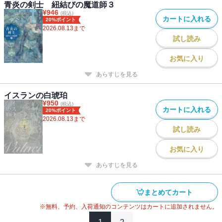
青炎の剣士 紐結びの魔道師３
¥
946
(税込)
カートに入れる
20%ポイント
2026.08.13
まで
試し読み
お気に入り
あらすじを見る
イスランの白琥珀
¥
950
(税込)
カートに入れる
20%ポイント
2026.08.13
まで
試し読み
お気に入り
あらすじを見る
まとめてカート
※無料、予約、入荷通知のコンテンツはカートに追加されません。