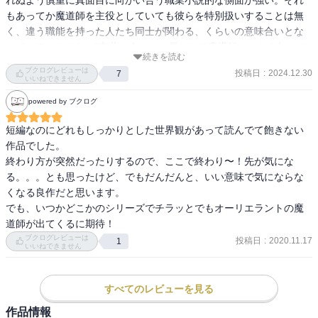
もあってか魔道師を主役としていても彼らを特別扱いすることは無
く、違う職能を持った人たち同士が関わる、くらいの意味合いとな
っている。そんな、”市井の人々の一員として魔導師のことを知って
続きを読む
もらう”というフラットな視線が新鮮だった。

ブクログレビューは
投稿日
:
2024.12.30
7
いいねできません
「呪（まじな）い」を良心の呵責と繋げている点が特徴的で、誰か
powered by ブクログ
に対して害となる魔法は使うことによって自分自身の良心が傷つ
き、その先の人生に悪影響を与える、といった意味で「人を呪わば
短編なのにどれもしっかりとした世界観があって読んでて飽きない
穴二つ」的なことを描こうとしている点も面白い。ではどのような
作品でした。

モラルを持って魔法を使うべきなのか、という部分が読みどころに
終わり方が突然だったりするので、ここで終わり〜！先が気にな
なっており、その意味で、作者が意識していたかどうかはわからな
る。。。とも思ったけど、でもだんだんと、いい意味で気にならな
いけれど、本書はメタ倫理学的な側面を持っている。善と悪につい
くなる良作だと思います。

て、というよりも、その基準を決めるためにはどのように物事を見
でも、いつかどこかのシリーズでチラッとでもオーリエラントの魔
つめるべきか、といった道徳を説くことより"一段階高い視座"が感じ
道師が出てくるに期待！
られた。

ブクログレビューは
投稿日
:
2020.11.17
1
いいねできません
読んでいて気持ちのいい話ばかりでは無い（と私は思う）し、気持
ちのいい人物ばかりが出てくるわけでもない。しかしそのことは本
すべてのレビューを見る
小説の価値を減じるものでは全くなく、物事が簡単に白黒付くよう
作品情報
なものではないことや、自分自身の思考や見方もまた一面的でしか