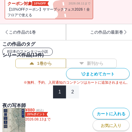
〈夜の写本師〉の物語「魔道写本師」。異なる四つの魔法を操る魔
クーポン対象
10%OFF
2026.08.11まで
道師たちの物語四篇を収録。『夜の写本師』で一躍脚光を浴び、日
【10%OFFクーポン】サマーブックフェス2026！全
本ファンタジーの歴史を塗り替え続ける著者の人気シリーズ〈オー
フロアで使える
リエラントの魔道師たち〉初の短篇集。／解説＝三村美衣
この作品の1巻
この作品の最新巻
この作品のタグ
#
日本のファンタジー小説
シリーズ作品(
13
件)
1巻から
新刊から
まとめてカート
※無料、予約、入荷通知のコンテンツはカートに追加されません。
1
2
夜の写本師
¥
880
(税込)
カートに入れる
20%ポイント
2026.08.13
まで
お気に入り