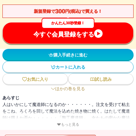
300
新規登録で
円(税込)で買える！
かんたん30秒登録！
今すぐ会員登録をする
購入手続きに進む
カートに入れる
お気に入り
試し読み
ほかの巻を見る
あらすじ
人はいかにして魔道師になるのか・・・・・・。注文を受けて粘土
をこね、ろくろを回して魔法を込めた焼き物に焼く。はたして魔道
師は職人か否か・・・・・・「陶工魔道師」、女たちの密かな魔法
組織を描く「闇を抱く」、死体を用いる姿なきプアダンの魔道師の
もっと見る
復讐譚「黒蓮華」、そして魔道ならざる魔道を操る者、もう一人の