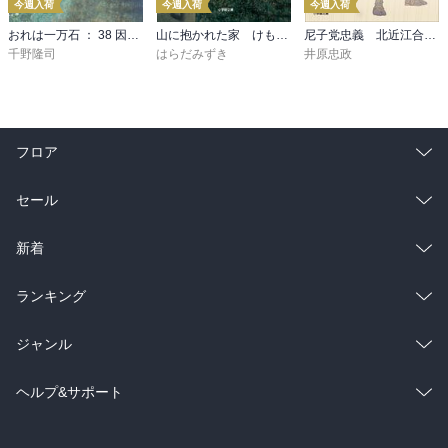
今週入荷
今週入荷
今週入荷
おれは一万石 ： 38 因縁の賊
山に抱かれた家 けもの道
尼子党忠義 北近江合戦心得〈八〉
千野隆司
はらだみずき
井原忠政
フロア
総合
コミック
セール
ラノベ
小説
総合
コミック
新着
雑誌・グラビア
ビジネス・実用
ラノベ
小説
総合
コミック
ランキング
BL・TL
雑誌・グラビア
ビジネス・実用
ラノベ
小説
総合
コミック
ジャンル
BL・TL
雑誌・グラビア
ビジネス・実用
ラノベ
小説
コミック
男性コミック
ヘルプ&サポート
BL・TL
雑誌・グラビア
ビジネス・実用
女性コミック
コミック誌
初めての方へ
ヘルプ