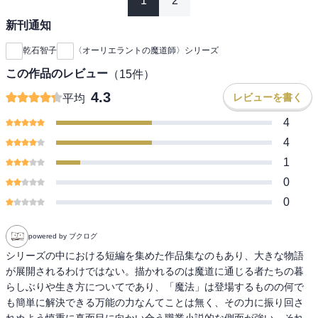
1
2
新刊通知
乾石智子
〈オーリエラントの魔道師〉シリーズ
この作品のレビュー
（
15
件）
4.3
レビューを書く
平均
4
4
1
0
0
powered by ブクログ
シリーズの中における短編を集めた作品集なのもあり、大きな物語
が展開されるわけではない。描かれるのは魔道に通じる者たちの暮
らしぶりや生き方についてであり、「魔法」は登場するものの何で
も簡単に解決できる万能の力なんてことは無く、その力に振り回さ
れぬよう慎重に真面目に向かい合う職業小説的な側面が強い。それ