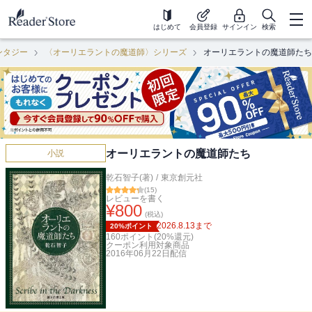
はじめて
会員登録
サインイン
検索
ンタジー
〈オーリエラントの魔道師〉シリーズ
オーリエラントの魔道師たち
オーリエラントの魔道師たち
小説
乾石智子(著)
/
東京創元社
(
15
)
レビューを書く
¥
800
(税込)
2026.8.13
まで
20%ポイント
160
ポイント(
20
%還元)
クーポン利用対象商品
2016年06月22日
配信