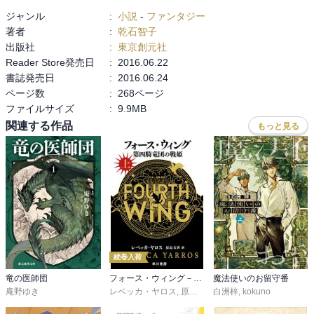
ないこと、そしてそれを自覚することで視界を広げて物事を見る可
ジャンル
:
小説
-
ファンタジー
能性について描くことに成功している。

著者
:
乾石智子
大きな物語は語られないけれど、合間合間でこのファンタジー世界
出版社
:
東京創元社
における歴史や国の成り立ちが見えてくるのも良かった。たぶんこ
Reader Store発売日
:
2016.06.22
の辺の話は他作品で語られているのだろうけど、英雄以外の人物に
書誌発売日
:
2016.06.24
焦点をあてた本作の良さを引き立てる役割となっていたから。

ページ数
:
268ページ
ファイルサイズ
:
9.9MB
好きな話は【陶工魔道師】。上記した感想の要素がひとまとまりと
関連する作品
もっと見る
して納められている。【闇を抱く】は秘密結社として結束する魔女
たちの話。長編向きの題材がごろごろしてた。
続巻入荷
竜の医師団
フォース・ウィング－第四騎竜団の戦姫－
魔法使いのお留守番
庵野ゆき
レベッカ・ヤロス
,
原島文世
白洲梓
,
kokuno