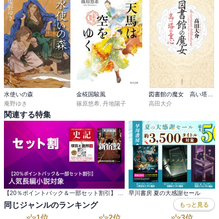
水使いの森
金椛国駿風
図書館の魔女 高い塔の童心
庵野ゆき
篠原悠希
,
丹地陽子
高田大介
関連する特集
【20％ポイントバック＆一部セット割引】 人気長編小説対象
早川書房 夏の大感謝セール
同じジャンルのランキング
もっと見る
1
位
2
位
3
位