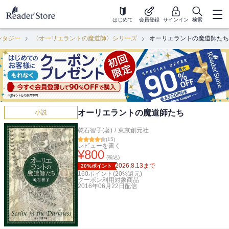
はじめて
会員登録
サインイン
検索
ンタジー
〈オーリエラントの魔道師〉シリーズ
オーリエラントの魔道師たち
オーリエラントの魔道師たち
小説
乾石智子(著)
/
東京創元社
(
15
)
レビューを書く
¥
800
(税込)
2026.8.13
まで
20%ポイント
160
ポイント(
20
%還元)
クーポン利用対象商品
2016年06月22日
配信