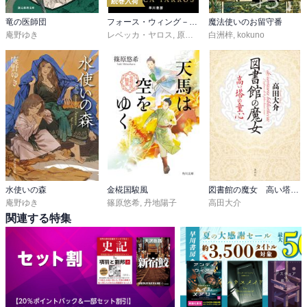
続巻入荷
竜の医師団
フォース・ウィング－第四騎竜団の戦姫－
魔法使いのお留守番
庵野ゆき
レベッカ・ヤロス
,
原島文世
白洲梓
,
kokuno
水使いの森
金椛国駿風
図書館の魔女 高い塔の童心
庵野ゆき
篠原悠希
,
丹地陽子
高田大介
関連する特集