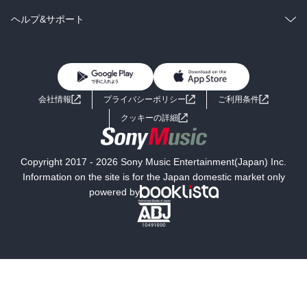
BL・TL
雑誌・グラビア
ビジネス・実用
ラノベ
小説
コミック
男性コミック
ヘルプ&サポート
BL・TL
雑誌・グラビア
ビジネス・実用
女性コミック
コミック誌
初めての方へ
ヘルプ
BL・TL
ライトノベル
男子向けラノベ
よくあるご質問
お問い合わせ
会社情報
プライバシーポリシー
ご利用条件
女子向けラノベ
小説
利用規約
クッキーの詳細
国内小説
海外小説
Copyright 2017 - 2026 Sony Music Entertainment(Japan) Inc.
ミステリー
SF
Information on the site is for the Japan domestic market only
powered by
歴史・時代小説
文学
雑誌
グラビア写真集
ボーイズラブ
ティーンズラブ
人文・思想・歴史
社会・政治・法律