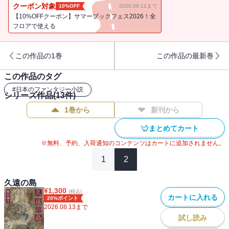
〈夜の写本師〉の物語「魔道写本師」。異なる四つの魔法を操る魔
クーポン対象
10%OFF
2026.08.11まで
道師たちの物語四篇を収録。『夜の写本師』で一躍脚光を浴び、日
【10%OFFクーポン】サマーブックフェス2026！全
本ファンタジーの歴史を塗り替え続ける著者の人気シリーズ〈オー
フロアで使える
リエラントの魔道師たち〉初の短篇集。／解説＝三村美衣
この作品の1巻
この作品の最新巻
この作品のタグ
#
日本のファンタジー小説
シリーズ作品(
13
件)
1巻から
新刊から
まとめてカート
※無料、予約、入荷通知のコンテンツはカートに追加されません。
1
2
久遠の島
¥
1,300
(税込)
カートに入れる
20%ポイント
2026.08.13
まで
試し読み