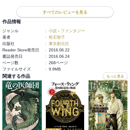
読んでいて気持ちのいい話ばかりでは無い（と私は思う）し、気持
ちのいい人物ばかりが出てくるわけでもない。しかしそのことは本
すべてのレビューを見る
小説の価値を減じるものでは全くなく、物事が簡単に白黒付くよう
作品情報
なものではないことや、自分自身の思考や見方もまた一面的でしか
ないこと、そしてそれを自覚することで視界を広げて物事を見る可
ジャンル
:
小説
-
ファンタジー
能性について描くことに成功している。

著者
:
乾石智子
大きな物語は語られないけれど、合間合間でこのファンタジー世界
出版社
:
東京創元社
における歴史や国の成り立ちが見えてくるのも良かった。たぶんこ
Reader Store発売日
:
2016.06.22
の辺の話は他作品で語られているのだろうけど、英雄以外の人物に
書誌発売日
:
2016.06.24
焦点をあてた本作の良さを引き立てる役割となっていたから。

ページ数
:
268ページ
ファイルサイズ
:
9.9MB
好きな話は【陶工魔道師】。上記した感想の要素がひとまとまりと
関連する作品
もっと見る
して納められている。【闇を抱く】は秘密結社として結束する魔女
たちの話。長編向きの題材がごろごろしてた。