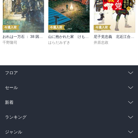
今週入荷
今週入荷
今週入荷
おれは一万石 ： 38 因縁の賊
山に抱かれた家 けもの道
尼子党忠義 北近江合戦心得〈八〉
千野隆司
はらだみずき
井原忠政
フロア
総合
コミック
セール
ラノベ
小説
総合
コミック
新着
雑誌・グラビア
ビジネス・実用
ラノベ
小説
総合
コミック
ランキング
BL・TL
雑誌・グラビア
ビジネス・実用
ラノベ
小説
総合
コミック
ジャンル