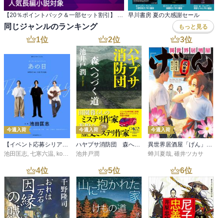
【20％ポイントバック＆一部セット割引】 人気長編小説対象
早川書房 夏の大感謝セール
同じジャンルのランキング
もっと見る
1
位
2
位
3
位
今週入荷
今週入荷
今週入荷
【イベント応募シリアルコード付】池田匡志出演・オーディオフォトブック「あの日」SPECIAL EDITION（音声／動画付）
ハヤブサ消防団 森へつづく道
異世界居酒屋「げん」三杯目
池田匡志
,
七寒六温
,
konoko58
池井戸潤
,
村崎キコ
蝉川夏哉
,
碓井ツカサ
4
位
5
位
6
位