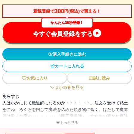
300
新規登録で
円(税込)で買える！
かんたん30秒登録！
今すぐ会員登録をする
購入手続きに進む
カートに入れる
お気に入り
試し読み
ほかの巻を見る
あらすじ
人はいかにして魔道師になるのか・・・・・・。注文を受けて粘土
をこね、ろくろを回して魔法を込めた焼き物に焼く。はたして魔道
師は職人か否か・・・・・・「陶工魔道師」、女たちの密かな魔法
組織を描く「闇を抱く」、死体を用いる姿なきプアダンの魔道師の
もっと見る
復讐譚「黒蓮華」、そして魔道ならざる魔道を操る者、もう一人の