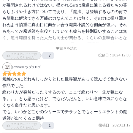
が展開されるわけではない。描かれるのは魔道に通じる者たちの暮
らしぶりや生き方についてであり、「魔法」は登場するものの何で
も簡単に解決できる万能の力なんてことは無く、その力に振り回さ
れぬよう慎重に真面目に向かい合う職業小説的な側面が強い。それ
もあってか魔道師を主役としていても彼らを特別扱いすることは無
く、違う職能を持った人たち同士が関わる、くらいの意味合いとな
っている。そんな、”市井の人々の一員として魔導師のことを知って
続きを読む
もらう”というフラットな視線が新鮮だった。

ブクログレビューは
投稿日
:
2024.12.30
7
いいねできません
「呪（まじな）い」を良心の呵責と繋げている点が特徴的で、誰か
powered by ブクログ
に対して害となる魔法は使うことによって自分自身の良心が傷つ
き、その先の人生に悪影響を与える、といった意味で「人を呪わば
短編なのにどれもしっかりとした世界観があって読んでて飽きない
穴二つ」的なことを描こうとしている点も面白い。ではどのような
作品でした。

モラルを持って魔法を使うべきなのか、という部分が読みどころに
終わり方が突然だったりするので、ここで終わり〜！先が気にな
なっており、その意味で、作者が意識していたかどうかはわからな
る。。。とも思ったけど、でもだんだんと、いい意味で気にならな
いけれど、本書はメタ倫理学的な側面を持っている。善と悪につい
くなる良作だと思います。

て、というよりも、その基準を決めるためにはどのように物事を見
でも、いつかどこかのシリーズでチラッとでもオーリエラントの魔
つめるべきか、といった道徳を説くことより"一段階高い視座"が感じ
道師が出てくるに期待！
られた。

ブクログレビューは
投稿日
:
2020.11.17
1
いいねできません