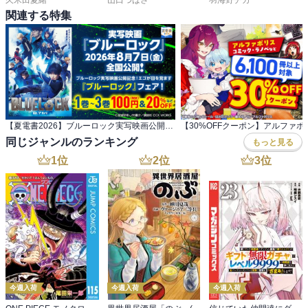
関連する特集
【夏電書2026】ブルーロック実写映画公開記念！ エゴが目を覚ます『ブルーロック』フェア！
同じジャンルのランキング
もっと見る
1
位
2
位
3
位
今週入荷
今週入荷
今週入荷