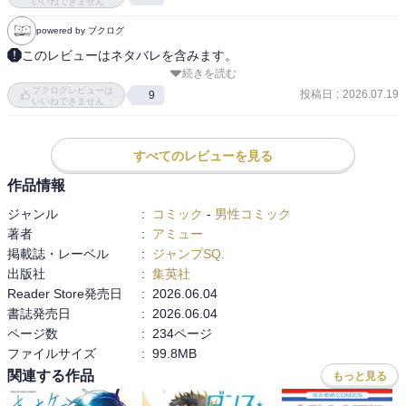
いいねできません
powered by ブクログ
このレビューはネタバレを含みます。
続きを読む
【あらすじ】

ブクログレビューは
三年生の引退が少しだけ延び、優勝の喜びに浸ったまま帰路につい
投稿日
:
2026.07.19
9
いいねできません
た時瀬の部員たち。部室に戻ると通孝は、東京公演では元の楽譜に
挑戦したいと宣言する！ その後、祖父の源に報告に行くという愛
に、さとわは一緒に行きたいと申し出る。さらに、愛の家にも行く
すべてのレビューを見る
ことになり…!? 一方、妃呂を夏祭りに誘った武蔵。二人で花火を見
作品情報
終えた時に彼が口にしたのは…!?

ジャンル
:
コミック
-
男性コミック
著者
:
アミュー
・‥…━━━☆・‥…━━━☆・‥…━━━☆

掲載誌・レーベル
:
ジャンプSQ.
出版社
:
集英社
感想は最終巻にまとめて記載予定です。
Reader Store発売日
:
2026.06.04
書誌発売日
:
2026.06.04
ページ数
:
234ページ
ファイルサイズ
:
99.8MB
関連する作品
もっと見る