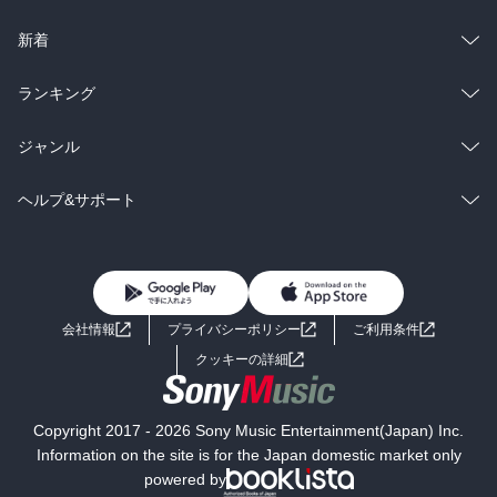
ラノベ
小説
総合
コミック
新着
雑誌・グラビア
ビジネス・実用
ラノベ
小説
総合
コミック
ランキング
BL・TL
雑誌・グラビア
ビジネス・実用
ラノベ
小説
総合
コミック
ジャンル
BL・TL
雑誌・グラビア
ビジネス・実用
ラノベ
小説
コミック
男性コミック
ヘルプ&サポート
BL・TL
雑誌・グラビア
ビジネス・実用
女性コミック
コミック誌
初めての方へ
ヘルプ
BL・TL
ライトノベル
男子向けラノベ
よくあるご質問
お問い合わせ
会社情報
プライバシーポリシー
ご利用条件
女子向けラノベ
小説
利用規約
クッキーの詳細
国内小説
海外小説
Copyright 2017 - 2026 Sony Music Entertainment(Japan) Inc.
ミステリー
SF
Information on the site is for the Japan domestic market only
powered by