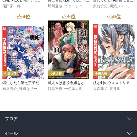
ONE PIECE モノクロ版 115
異世界居酒屋「のぶ」(22)
信じていた仲間達にダンジョン奥地で殺されかけたがギフト『無限ガチャ』でレベル９９９９の仲間達を手に入れて元パーティーメンバーと世界に復讐＆『ざまぁ！』します！（２３）
尾田栄一郎
蝉川夏哉
,
ヴァージニア二等兵
大前貴史
,
転
,
明鏡シスイ
,
ｔｅ
4
位
5
位
6
位
今週入荷
今週入荷
今週入荷
転生したら第七王子だったので、気ままに魔術を極めます（２４）
町人Ａは悪役令嬢をどうしても救いたい ～どぶと空と氷の姫君～１０【電子書店共通特典イラスト付】
杖と剣のウィストリア（１６）
石沢庸介
,
謙虚なサークル
,
メル。
目黒三吉
,
一色孝太郎
,
Parum
大森藤ノ
,
青井聖
フロア
総合
コミック
セール