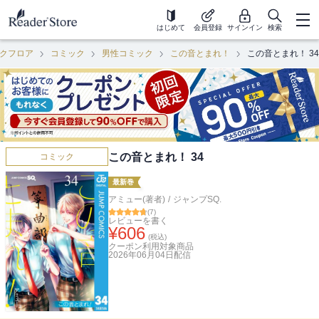
はじめて
会員登録
サインイン
検索
クフロア
コミック
男性コミック
この音とまれ！
この音とまれ！ 34
この音とまれ！ 34
コミック
最新巻
アミュー(著者)
/
ジャンプSQ.
(
7
)
レビューを書く
¥
606
(税込)
クーポン利用対象商品
2026年06月04日
配信