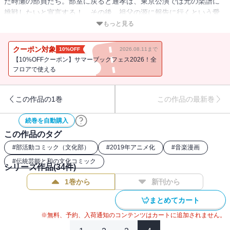
た時瀬の部員たち。部室に戻ると通孝は、東京公演では元の楽譜に
挑戦したいと宣言する！ その後、祖父の源に報告に行くという愛
（ちか）に、さとわは一緒に行きたいと申し出る。さらに、愛の家
もっと見る
にも行くことになり…!? 一方、妃呂を夏祭りに誘った武蔵。二人で
花火を見終えた時に彼が口にしたのは…!?
クーポン対象
10%OFF
2026.08.11まで
【10%OFFクーポン】サマーブックフェス2026！全
フロアで使える
この作品の1巻
この作品の最新巻
続巻を自動購入
この作品のタグ
#
部活動コミック（文化部）
#
2019年アニメ化
#
音楽漫画
#
伝統芸能と和の文化コミック
シリーズ作品(
34
件)
1巻から
新刊から
まとめてカート
※無料、予約、入荷通知のコンテンツはカートに追加されません。