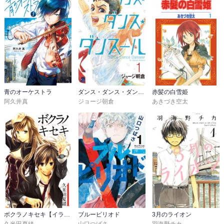
青のオーケストラ
ダンス・ダンス・ダンスール
赤髪の白雪姫
阿久井真
ジョージ朝倉
あきづき空太
ボクラノキセキ【イラスト特典付】
ブルーピリオド
3月のライオン
久米田夏緒
山口つばさ
羽海野チカ