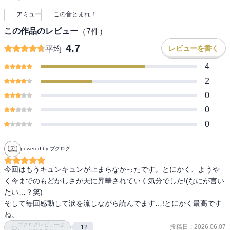
アミュー
この音とまれ！
この作品のレビュー
（
7
件）
4.7
レビューを書く
平均
4
2
0
0
0
powered by ブクログ
今回はもうキュンキュンが止まらなかったです。とにかく、ようや
く今までのもどかしさが天に昇華されていく気分でした!(なにが言い
たい…？笑)

そして毎回感動して涙を流しながら読んでます…!とにかく最高です
ね。
ブクログレビューは
投稿日
:
2026.06.07
12