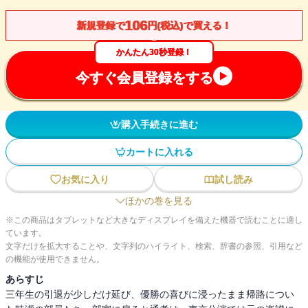
106
新規登録で
円(税込)で買える！
かんたん30秒登録！
今すぐ会員登録をする
購入手続きに進む
カートに入れる
お気に入り
試し読み
ほかの巻を見る
※この商品はタブレットなど大きなディスプレイを備えた機器で読むことに適し
ています。
文字だけを拡大することや、文字列のハイライト、検索、辞書の参照、引用など
の機能が使用できません。
あらすじ
三年生の引退が少しだけ延び、優勝の喜びに浸ったまま帰路につい