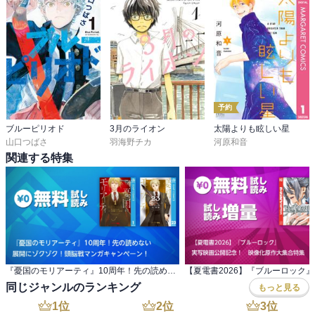
予約
ブルーピリオド
3月のライオン
太陽よりも眩しい星
山口つばさ
羽海野チカ
河原和音
関連する特集
『憂国のモリアーティ』10周年！先の読めない 展開にゾクゾク！頭脳戦マンガキャンペーン！
同じジャンルのランキング
もっと見る
1
位
2
位
3
位