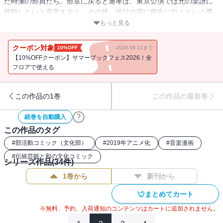
た時瀬の部員たち。部室に戻ると通孝は、東京公演では元の楽譜に
挑戦したいと宣言する！ その後、祖父の源に報告に行くという愛
（ちか）に、さとわは一緒に行きたいと申し出る。さらに、愛の家
もっと見る
にも行くことになり…!? 一方、妃呂を夏祭りに誘った武蔵。二人で
花火を見終えた時に彼が口にしたのは…!?
クーポン対象
10%OFF
2026.08.11まで
【10%OFFクーポン】サマーブックフェス2026！全
フロアで使える
この作品の1巻
この作品の最新巻
続巻を自動購入
この作品のタグ
#
部活動コミック（文化部）
#
2019年アニメ化
#
音楽漫画
#
伝統芸能と和の文化コミック
シリーズ作品(
34
件)
1巻から
新刊から
まとめてカート
※無料、予約、入荷通知のコンテンツはカートに追加されません。