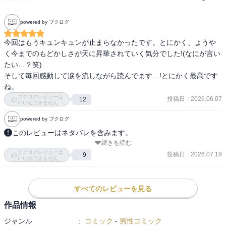
powered by ブクログ
今回はもうキュンキュンが止まらなかったです。とにかく、ようや
く今までのもどかしさが天に昇華されていく気分でした!(なにが言い
たい…？笑)

そして毎回感動して涙を流しながら読んでます…!とにかく最高です
ね。
ブクログレビューは
投稿日
:
2026.06.07
12
いいねできません
powered by ブクログ
このレビューはネタバレを含みます。
続きを読む
【あらすじ】

ブクログレビューは
三年生の引退が少しだけ延び、優勝の喜びに浸ったまま帰路につい
投稿日
:
2026.07.19
9
いいねできません
た時瀬の部員たち。部室に戻ると通孝は、東京公演では元の楽譜に
挑戦したいと宣言する！ その後、祖父の源に報告に行くという愛
に、さとわは一緒に行きたいと申し出る。さらに、愛の家にも行く
すべてのレビューを見る
ことになり…!? 一方、妃呂を夏祭りに誘った武蔵。二人で花火を見
作品情報
終えた時に彼が口にしたのは…!?

ジャンル
:
コミック
-
男性コミック