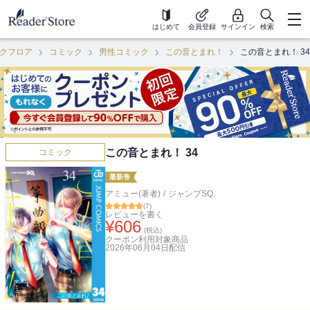
はじめて
会員登録
サインイン
検索
クフロア
コミック
男性コミック
この音とまれ！
この音とまれ！ 34
この音とまれ！ 34
コミック
最新巻
アミュー(著者)
/
ジャンプSQ.
(
7
)
レビューを書く
¥
606
(税込)
クーポン利用対象商品
2026年06月04日
配信