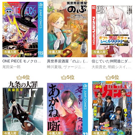
今週入荷
今週入荷
今週入荷
ONE PIECE モノクロ版 115
異世界居酒屋「のぶ」(22)
信じていた仲間達にダンジョン奥地で殺されかけたがギフト『無限ガチャ』でレベル９９９９の仲間達を手に入れて元パーティーメンバーと世界に復讐＆『ざまぁ！』します！（２３）
尾田栄一郎
蝉川夏哉
,
ヴァージニア二等兵
大前貴史
,
転
,
明鏡シスイ
,
ｔｅ
4
位
5
位
6
位
今週入荷
今週入荷
今週入荷