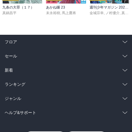
九条の大罪（１７）
あかね噺 23
週刊少年マガジン 2026年36・37号[2026年8月5日発売]
真鍋昌平
末永裕樹
,
馬上鷹将
金城宗幸
,
ノ村優介
,
真島ヒロ
フロア
総合
コミック
セール
ラノベ
小説
総合
コミック
新着
雑誌・グラビア
ビジネス・実用
ラノベ
小説
総合
コミック
ランキング
BL・TL
雑誌・グラビア
ビジネス・実用
ラノベ
小説
総合
コミック
ジャンル
BL・TL
雑誌・グラビア
ビジネス・実用
ラノベ
小説
コミック
男性コミック
ヘルプ&サポート
BL・TL
雑誌・グラビア
ビジネス・実用
女性コミック
コミック誌
初めての方へ
ヘルプ