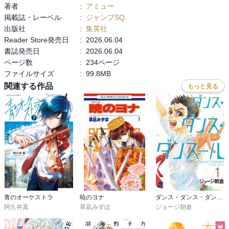
著者
:
アミュー
・‥…━━━☆・‥…━━━☆・‥…━━━☆

掲載誌・レーベル
:
ジャンプSQ.
出版社
:
集英社
感想は最終巻にまとめて記載予定です。
Reader Store発売日
:
2026.06.04
書誌発売日
:
2026.06.04
ページ数
:
234ページ
ファイルサイズ
:
99.8MB
関連する作品
もっと見る
青のオーケストラ
暁のヨナ
ダンス・ダンス・ダンスール
阿久井真
草凪みずほ
ジョージ朝倉