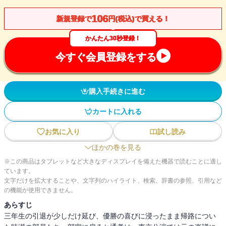
106
新規登録で
円(税込)で買える！
かんたん30秒登録！
今すぐ会員登録をする
購入手続きに進む
カートに入れる
お気に入り
試し読み
ほかの巻を見る
※この商品はタブレットなど大きなディスプレイを備えた機器で読むことに適し
ています。
文字だけを拡大することや、文字列のハイライト、検索、辞書の参照、引用など
の機能が使用できません。
あらすじ
三年生の引退が少しだけ延び、優勝の喜びに浸ったまま帰路につい