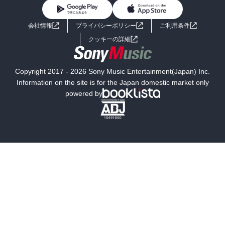
BL・TL
ライトノベル
男子向けラノベ
よくあるご質問
お問い合わせ
会社情報
プライバシーポリシー
ご利用条件
女子向けラノベ
小説
利用規約
クッキーの詳細
国内小説
海外小説
Copyright 2017 - 2026 Sony Music Entertainment(Japan) Inc.
ミステリー
SF
Information on the site is for the Japan domestic market only
powered by
歴史・時代小説
文学
雑誌
グラビア写真集
ボーイズラブ
ティーンズラブ
人文・思想・歴史
社会・政治・法律
ビジネス・経済
サイエンス・テクノロジー
コンピュータ・情報
くらし・家庭