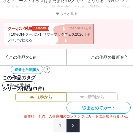
けどファーストキッスはまだまだの2人で!? どうなる、影野のファ
ーストキッス！ そして、強力な女ライバルが登場!? さらに、なん
と影野にモテ期が!!? こじらせれば、こじらせるほど青春！ 影野
もっと見る
的（？）超リア充☆ライフな展開に、もう胸キュン必至!!
クーポン対象
10%OFF
2026.08.11まで
【10%OFFクーポン】サマーブックフェス2026！全
フロアで使える
この作品の1巻
この作品の最新巻
続巻を自動購入
この作品のタグ
#
偽装恋愛漫画
シリーズ作品(
11
件)
1巻から
新刊から
まとめてカート
※無料、予約、入荷通知のコンテンツはカートに追加されません。
1
2