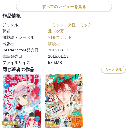
つるぺた！

すべてのレビューを見る
作品情報
１４話目。

ジャンル
:
コミック
-
女性コミック
愛名は才能あるよね。。。

著者
:
北川夕夏
キャバクラ嬢としての（笑）

掲載誌・レーベル
:
別冊フレンド
出版社
:
講談社
１５話目。

Reader Store発売日
:
2015.03.13
まさかの光永にライバル現る！

書誌発売日
:
2015.01.13
まさかの決闘！

ファイルサイズ
:
58.5MB
１６話目。

同じ著者の作品
もっと見る
決闘は卓球？！

なんでも得意なものをはあるといいよねって話。

ありのままでいましょう！
続巻入荷
予約