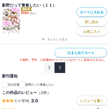
影野だって青春したい（１１）
最終巻
カートに入れる
¥
594
(税込)
試し読み
お気に入り
あらすじを見る
まとめてカート
※無料、予約、入荷通知のコンテンツはカートに追加されません。
1
2
新刊通知
北川夕夏
影野だって青春したい
この作品のレビュー
（
2
件）
3.0
レビューを書く
平均