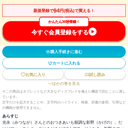
94
新規登録で
円(税込)で買える！
かんたん30秒登録！
今すぐ会員登録をする
購入手続きに進む
カートに入れる
お気に入り
試し読み
ほかの巻を見る
※この商品はタブレットなど大きなディスプレイを備えた機器で読むことに適し
ています。
文字だけを拡大することや、文字列のハイライト、検索、辞書の参照、引用など
の機能が使用できません。
あらすじ
光永（みつなが）さんとのおつきあいも順調な影野（かげの）。だ