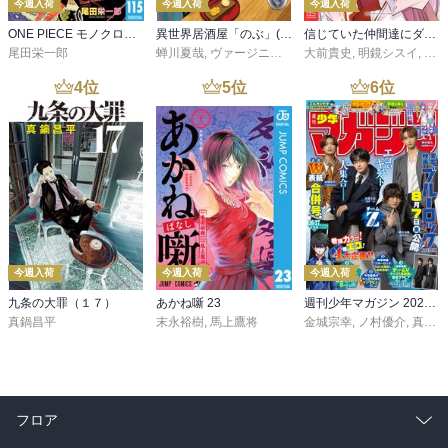
今週入荷
今週入荷
今週入荷
ONE PIECE モノクロ版 115
異世界居酒屋「のぶ」(22)
信じていた仲間達にダンジョン奥地で殺されかけたがギフト『無限ガチャ』でレベル９９９９の仲間達を手に入れて元パーティーメンバーと世界に復讐＆『ざまぁ！』します！（２３）
尾田栄一郎
蝉川夏哉
,
ヴァージニア二等兵
大前貴史
,
転
,
明鏡シスイ
,
ｔｅ
4
位
5
位
6
位
今週入荷
今週入荷
今週入荷
九条の大罪（１７）
あかね噺 23
週刊少年マガジン 2026年36・37号[2026年8月5日発売]
真鍋昌平
末永裕樹
,
馬上鷹将
金城宗幸
,
ノ村優介
,
真島ヒロ
フロア