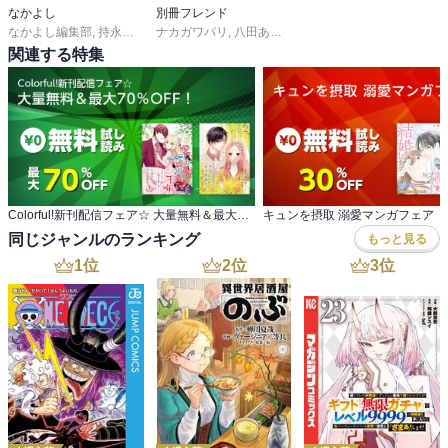
なかよし
別冊フレンド
なかよし編集部
,
持永るい
,
吉田恵里香
ナカガワパリ
,
おおともみつち
,
八田あかり
,
ゆきら
,
雪森さくら
,
餡蜜
,
,
長岡みう
ＰＥＡＣＨ－
,
な
関連する特集
Colorful!新刊配信フェア☆ 大量無料＆最大70％OFF！
キュンを摂取 溺愛マンガフェア
同じジャンルのランキング
もっと見る
1
位
2
位
3
位