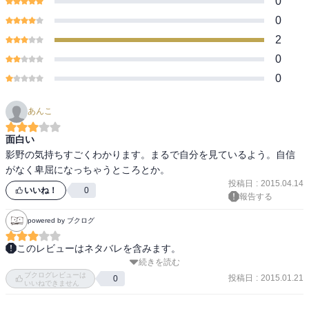
0
0
2
0
0
あんこ
面白い
影野の気持ちすごくわかります。まるで自分を見ているよう。自信
がなく卑屈になっちゃうところとか。
投稿日
:
2015.04.14
いいね！
0
報告する
powered by ブクログ
このレビューはネタバレを含みます。
続きを読む
影ドン好きです！

ブクログレビューは
投稿日
:
2015.01.21
0
いいねできません
１３話目。

今年は海！海ですよ！
