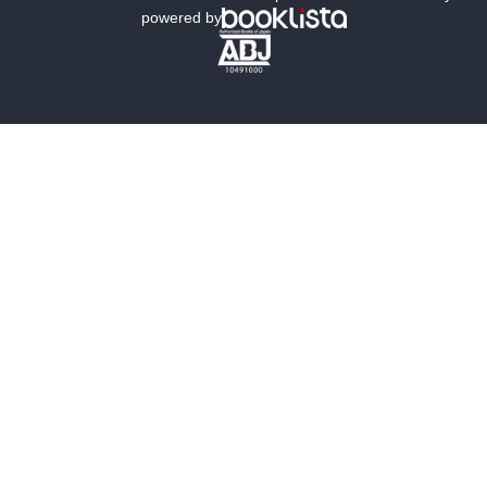
powered by
歴史・時代小説
文学
雑誌
グラビア写真集
ボーイズラブ
ティーンズラブ
人文・思想・歴史
社会・政治・法律
ビジネス・経済
サイエンス・テクノロジー
コンピュータ・情報
くらし・家庭
料理・酒
ファッション・美容・ダイエット
ホビー&カルチャー
スポーツ・アウトドア
地図・ガイド
エンターテイメント