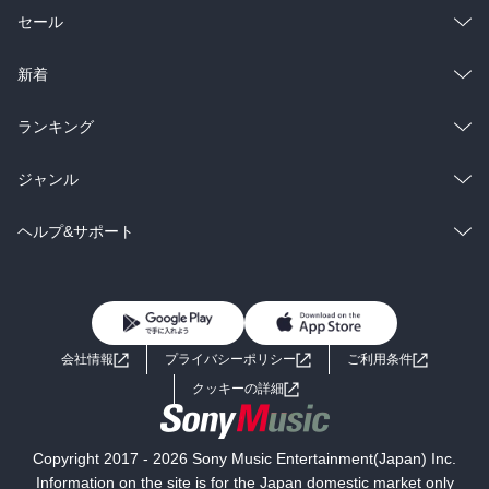
総合
コミック
セール
ラノベ
小説
総合
コミック
新着
雑誌・グラビア
ビジネス・実用
ラノベ
小説
総合
コミック
ランキング
BL・TL
雑誌・グラビア
ビジネス・実用
ラノベ
小説
総合
コミック
ジャンル
BL・TL
雑誌・グラビア
ビジネス・実用
ラノベ
小説
コミック
男性コミック
ヘルプ&サポート
BL・TL
雑誌・グラビア
ビジネス・実用
女性コミック
コミック誌
初めての方へ
ヘルプ
BL・TL
ライトノベル
男子向けラノベ
よくあるご質問
お問い合わせ
会社情報
プライバシーポリシー
ご利用条件
女子向けラノベ
小説
利用規約
クッキーの詳細
国内小説
海外小説
Copyright 2017 - 2026 Sony Music Entertainment(Japan) Inc.
ミステリー
SF
Information on the site is for the Japan domestic market only