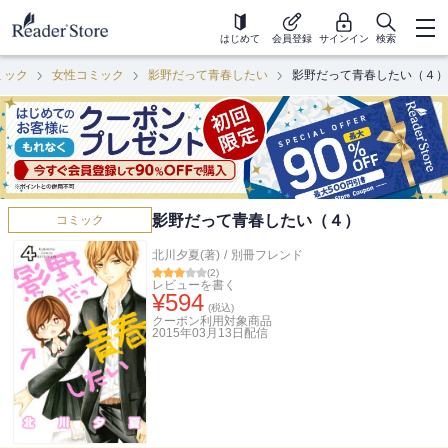
はじめて
会員登録
サインイン
検索
ミック
女性コミック
影野だって青春したい
影野だって青春したい（４）
影野だって青春したい（４）
コミック
北川夕夏(著)
/
別冊フレンド
(
2
)
レビューを書く
¥
594
(税込)
クーポン利用対象商品
2015年03月13日
配信