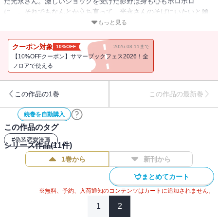
た光永さん。激しいショックを受けた影野は身も心もボロボロ
に…。それでもなんとか立ち直って、光永さんのそばにいたいと願
うけど――!? 影野のこじらせパワーが奇跡を起こす!? 恋と友情の
もっと見る
青春ラブ、超感動の最終巻!!! さらに、電子版にはスペシャル特典と
して、電子版未収録だったカバー下描きおろし全11巻分をすべて収
クーポン対象
10%OFF
2026.08.11まで
録♪
【10%OFFクーポン】サマーブックフェス2026！全
フロアで使える
この作品の1巻
この作品の最新巻
続巻を自動購入
この作品のタグ
#
偽装恋愛漫画
シリーズ作品(
11
件)
1巻から
新刊から
まとめてカート
※無料、予約、入荷通知のコンテンツはカートに追加されません。
1
2