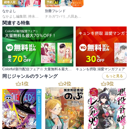
続巻入荷
予約
なかよし
別冊フレンド
なかよし編集部
,
持永るい
,
吉田恵里香
ナカガワパリ
,
おおともみつち
,
八田あかり
,
ゆきら
,
雪森さくら
,
餡蜜
,
,
長岡みう
ＰＥＡＣＨ－
,
な
関連する特集
Colorful!新刊配信フェア☆ 大量無料＆最大70％OFF！
キュンを摂取 溺愛マンガフェア
同じジャンルのランキング
もっと見る
1
位
2
位
3
位