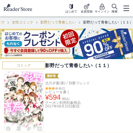
はじめて
会員登録
サインイン
検索
ック
女性コミック
影野だって青春したい
影野だって青春したい（１１）
影野だって青春したい（１１）
コミック
最終巻
北川夕夏(著)
/
別冊フレンド
(
2
)
レビューを書く
¥
594
(税込)
クーポン利用対象商品
2017年08月10日
配信