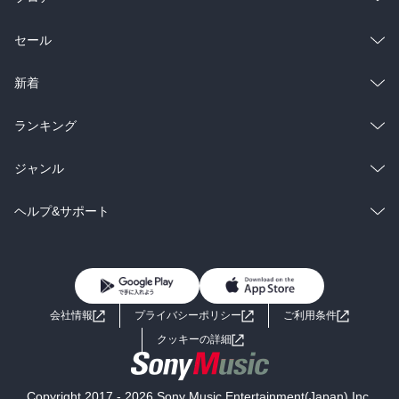
総合
コミック
セール
ラノベ
小説
総合
コミック
新着
雑誌・グラビア
ビジネス・実用
ラノベ
小説
総合
コミック
ランキング
BL・TL
雑誌・グラビア
ビジネス・実用
ラノベ
小説
総合
コミック
ジャンル
BL・TL
雑誌・グラビア
ビジネス・実用
ラノベ
小説
コミック
男性コミック
ヘルプ&サポート
BL・TL
雑誌・グラビア
ビジネス・実用
女性コミック
コミック誌
初めての方へ
ヘルプ
BL・TL
ライトノベル
男子向けラノベ
よくあるご質問
お問い合わせ
会社情報
プライバシーポリシー
ご利用条件
女子向けラノベ
小説
利用規約
クッキーの詳細
国内小説
海外小説
Copyright 2017 - 2026 Sony Music Entertainment(Japan) Inc.