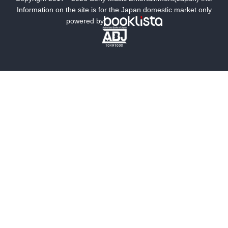
ミステリー
SF
Information on the site is for the Japan domestic market only
powered by
歴史・時代小説
文学
雑誌
グラビア写真集
ボーイズラブ
ティーンズラブ
人文・思想・歴史
社会・政治・法律
ビジネス・経済
サイエンス・テクノロジー
コンピュータ・情報
くらし・家庭
料理・酒
ファッション・美容・ダイエット
ホビー&カルチャー
スポーツ・アウトドア
地図・ガイド
エンターテイメント