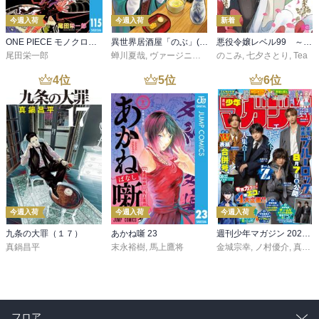
今週入荷
今週入荷
新着
ONE PIECE モノクロ版 115
異世界居酒屋「のぶ」(22)
悪役令嬢レベル99 ～私は裏ボスですが魔王ではありません～ その６
尾田栄一郎
蝉川夏哉
,
ヴァージニア二等兵
のこみ
,
転
,
七夕さとり
,
Tea
4
位
5
位
6
位
今週入荷
今週入荷
今週入荷
九条の大罪（１７）
あかね噺 23
週刊少年マガジン 2026年36・37号[2026年8月5日発売]
真鍋昌平
末永裕樹
,
馬上鷹将
金城宗幸
,
ノ村優介
,
真島ヒロ
フロア