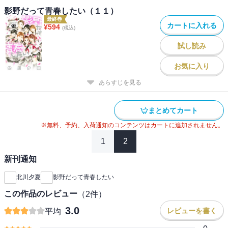
影野だって青春したい（１１）
最終巻
カートに入れる
¥
594
(税込)
試し読み
お気に入り
あらすじを見る
まとめてカート
※無料、予約、入荷通知のコンテンツはカートに追加されません。
1
2
新刊通知
北川夕夏
影野だって青春したい
この作品のレビュー
（
2
件）
3.0
レビューを書く
平均