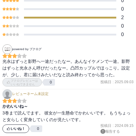
0
0
2
0
0
powered by ブクログ
光永はずっと影野へ一途だったなー。あんなイケメンで一途。影野
はずっと光永さん呼びだったなー。凸凹カップルでほっこり。設定
が、少し、君に届けみたいだなと読み終わってから思った。
ブクログレビューは
投稿日
:
2025.09.03
0
いいねできません
レビューネーム未設定
かわいいね～
3巻まで読んでます。 彼女が一生懸命でかわいいです。 もうちょっ
と女らしく変身していくのが見たいです。
投稿日
:
2024.09.15
いいね！
0
報告する