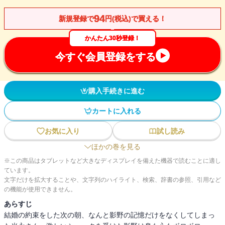
94
新規登録で
円(税込)で買える！
かんたん30秒登録！
今すぐ会員登録をする
購入手続きに進む
カートに入れる
お気に入り
試し読み
ほかの巻を見る
※この商品はタブレットなど大きなディスプレイを備えた機器で読むことに適し
ています。
文字だけを拡大することや、文字列のハイライト、検索、辞書の参照、引用など
の機能が使用できません。
あらすじ
結婚の約束をした次の朝、なんと影野の記憶だけをなくしてしまっ