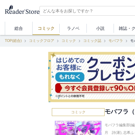
総合
コミック
ラノベ
小説
雑誌・
TOP(総合)
コミックフロア
コミック
コミック誌
モバフラ
モ
モバフラ（
コミック
モバフラ編集部(編
月 詩(著)
,
志希ふ