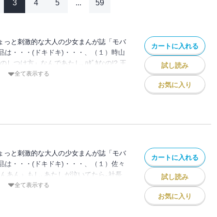
3
4
5
...
59
りました」
…☆ 強がりOLは、マイペース彼氏の合コン現場に遭遇してジェラ
ちょっと刺激的な大人の少女まんが誌「モバ
カートに入れる
品は・・・(ドキドキ)・・・、（１）時山
しつけ方』なんであたし､ﾊﾀﾞｶなの!? 王
試し読み
ﾌﾟﾛﾎﾟｰｽﾞされて､女子高生の真子が電撃
全て表示する
もあるけど､一目ﾎﾞﾚしたって言われて嬉し
お気に入り
､入籍したとたん､彼が豹変!? 強引に深い
奥から熱いものがこぼれるけど・・・あなたの
けの新婚ﾊﾞﾄﾙｽﾀｰﾄ☆（２）ﾐﾔｹ円 先生
唇､やわらかかった｡触り方もなんか､ｴﾛ
んみたいな陸ちゃんと､恋なんてないって思
より､ずっと一緒にいたかったから｡なのに､
ちょっと刺激的な大人の少女まんが誌「モバ
カートに入れる
ことされて・・・ﾄﾞｷﾄﾞｷして､壊れそう｡ね
品は・・・(ドキドキ)・・・、（１）佐々
・・? 初希と陸ちゃんの幼なじみのﾗﾌﾞ､
あんあん』もし､あたしが泣いてたら｡社長
試し読み
）深海魚 先生 『おねだりｶﾞｰﾙ+～ｱﾌﾞﾅｲ
｡うでの中で､めちゃめちゃにとろかしてくれ
全て表示する
ないなんて､あたし､嫌われちゃうっ!?
ぬほど好きな社長に別れを告げた､ｺｽﾌﾟﾚﾓ
お気に入り
っと歩武の彼女になっためぐな♪ だけど大学
に､仕事は絶対成功させたいのに､体は離れて
と､かなり不安・・・｡だって､まだｾｯｸｽ
なくて､社長を見ると胸が痛くて・・・もう