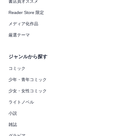
書店員オススメ
Reader Store 限定
メディア化作品
厳選テーマ
ジャンルから探す
コミック
少年・青年コミック
少女・女性コミック
ライトノベル
小説
雑誌
グラビア