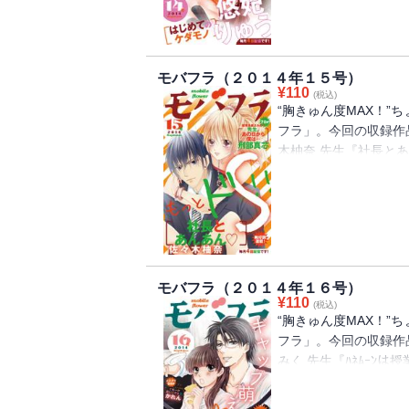
な先輩｡2人にﾌﾟﾛﾎﾟ
孤独を埋めるための人
いて､先輩の優しさに傾
くて・・・それでも､好
だ手を､ふりほどけない
檻で､兄妹が堕ちていく・・
はﾄﾞS』次の問題､解け
んの元ｶﾉ登場でﾋﾟﾝﾁ
モバフラ（２０１４年１５号）
世くんっ☆☆ ・・・
¥
110
らな夢にうなされて・・
(税込)
て､住む世界が違う優等生
“胸きゅん度MAX！”
だ檻で恋に堕ちて・・・
ﾄだからで・・・｡それ
フラ」。今回の収録作
オトナのラブストーリー
いっ!! おﾊﾞｶJK美南
木柚奈 先生『社長とあ
られた極道お嬢｡俺様ﾎﾞ
ｲｲなんてゆうの｡婚約
先輩に大切に触れられた
た､ｺｽﾌﾟﾚﾓﾃﾞﾙの杏
ﾃｷｮで､おﾊﾞｶJKは
愛撫で杏をねじふせてき
いたいのは､欲張りで
ぱり､すき・・・｡も
ラワー満開 !
♪（２）刑部真芯 先生
されて､汚されて､堕ち
モバフラ（２０１４年１６号）
体も､あの頃と違う｡新
¥
110
(税込)
崇｡かつての少年は男
“胸きゅん度MAX！”
て・・・｡どんどんあ
フラ」。今回の収録作
見つからない・・・! 背
みく 先生『ﾊﾈﾑｰﾝ
っぱりきゅんきゅんしちゃ
て､やわらかくて・・・
ﾙは甘くとろけて・・
村先生の奥さんになった