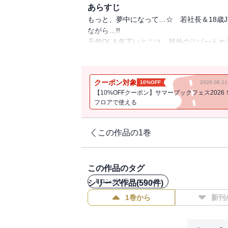
あらすじ
もっと、夢中になって…☆ 若社長＆18歳
ながら…!!
天然OL＆年下いとこは、郊外のリゾート
アラサー女医妻は想定外の妊娠兆候！ そ
強がりOLはマイペース彼氏の合コンに特
限界スイートラブ4本立て♪
クーポン対象
10%OFF
2026.08.
【10%OFFクーポン】サマーブックフェス2026
原作・宮城杏奈/作画・響あい「旦那様は
フロアで使える
彼の指に、唇に、溶かされちゃう…!! 若社
て、夜景の綺麗な部屋で乱されて…♪
この作品の1巻
梨月詩「こんなの、しらない」
今夜はずっと、繋がってたい。天然OL＆
外ホテルで久しぶりにひとつになって…
この作品のタグ
#
ロングセラーコミック
シリーズ作品(
590
件)
志希ふうこ「これ以上は契約外です！」
1巻から
新刊
なんの隔たりもなく、あなたを感じたい…
だけど想定外の妊娠兆候に戸惑って!?