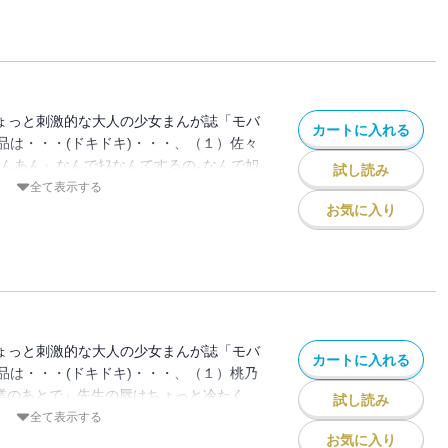
ｰｽﾞされた極道お嬢の花は､吟の強引さに傷つ
形｡恋愛対象どころか､良い妹にすらなれな
いて・・・!? どうしよう､先輩とつない
きでいて､いいですか・・・? 歪んだ愛の
よ・・・!（２）一堂ﾋｶﾙ 先生『久世くん
・!!男同士のﾗﾌﾞﾗﾌﾞｶｯﾌﾟﾙが､お兄さ
ないとｷｽするぞ? きゃｰっっHすぎるよ､久
!? 仕事のために近づいた女にﾊﾏって､男が淫
これは妄想の中｡現実の久世くんは冷たく
・♪ 2人きりで生きてきた義兄妹が､歪ん
で､おﾊﾞｶな私にｶﾃｷｮしてくれるのもﾊﾞｲ
ちょっと刺激的な大人の少女まんが誌「モバ
｡もう､お前を誰にも､渡さない・・・!!
カートに入れる
でもこのﾁｬﾝｽに､もっと近づきたい､触りた
品は・・・(ドキドキ)・・・、（１）佐々
、フラワー満開 !
が､S王子に斜め上のﾗﾌﾞｱﾀｯｸ♪2人の男に求め
んあん』なんでｷｽなんてするの｡なんでｶﾜ
試し読み
ﾃﾞｨｶﾞｰﾄﾞを好きだったはずなのに､優しい
者がいる社長を､やっとの想いでふりきっ
全て表示する
ら､じんじんして・・・!? ﾄﾞS優等生のｶ
｡最後のｽﾃｰｼﾞを控えて再会した社長は､余裕の
お気に入り
恋のお勉強♪ 冷たい彼､優しい彼｡どっちも味わ
て・・・!? ひどい男・・・! でも､やっ
すか・・・? オトナのラブストーリー、フ
う一度恋がつながる､あまきゅんえっちらぶ
『先生､あの日から僕は・・・』ｵﾚに泣か
てしまえばいい・・・!! その声も､指も､身
任教師･千鶴の前に､生徒として現れた影
になって､荒々しく千鶴を組み敷い
ちょっと刺激的な大人の少女まんが誌「モバ
カートに入れる
なたに馴染んでいく身体の言い訳が､もう､
品は・・・(ドキドキ)・・・、（１）桃乃
徳のﾀﾞｰｸﾌﾟﾚｲ!!もう一度触れられたら､や
は授業のあとで』先生の唇はちょっと冷たく
試し読み
うの｡別れた社長にｷｽされて､ｺｽﾌﾟﾚﾓﾃﾞ
嫌じゃなかった｡JKの美雨が､ﾜｹあって森
全て表示する
・｡女教師が再会した教え子は､少年から男
ことは､誰にも秘密｡先生が風邪でﾍﾞｯﾄﾞ
お気に入り