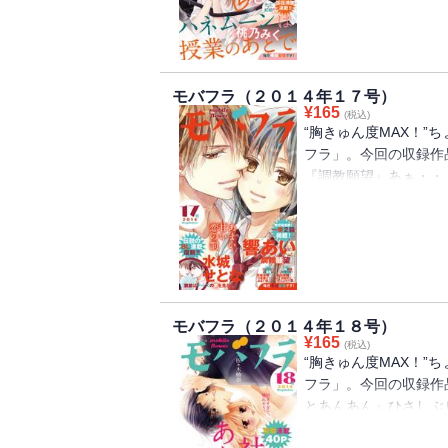
になって､強引に押し倒
にいるなら､そばで看
る予感がしてた・・・!
るのはよくないって言
!
木と､2人きりのﾃﾞｰﾄ
（２）かれん 先生『て
モバフラ（２０１４年１７号）
を可愛がってるみたい・
¥
165
(税込)
したOL･実花｡ﾏｸﾞﾛ
“胸きゅん度MAX！”
発されちゃった♪ ・・・
フラ」。今回の収録作
のかな・・・? そんな
『調教願望』あぁ・・・
SM好き疑惑!? ｼﾞｪﾗ
義兄妹だけど内緒でつき
が先生と秘密の結婚! 
怜｡やっと両想いになっ
ても､ずっと先生のｷｽ
最後までしてくれない真
は､朝までﾗﾌﾞあまHに
んのことが好きだから｡ﾀ
ちに嫉妬しちゃって・・
が離せない2本立て!
この一冊でオトナのラブ
私､感じてた? あのま
モバフラ（２０１４年１８号）
た・・・?? JK渚は､
¥
165
(税込)
りに厳しい､ｲｹﾒﾝｸｰ
“胸きゅん度MAX！”
ら・・・うそっ､なんで
フラ」。今回の収録作
どうしたらいいのか､知
とあんあん』ひさしぶり
（３）鮎川未緒 先生『
と婚約破棄したって聞いて
当に尻軽ですね｡しつけ