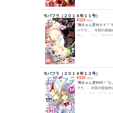
できてないのにっ!! 
一度､抱かれたいよ・・
って､全女子の憧れ､ｲｹﾒ
抱かれ』ｳｨﾘｱﾑに触
発☆王子様みたいなｲｹﾒﾝ
モバフラ（２０１４年１１号）
た・・・! 年の離れた
¥
110
れちゃったら!? お兄
(税込)
る､JKのりら｡だけど､
“胸きゅん度ＭＡＸ！
められちゃったら・・・!
れて・・・｡2人が私のせ
バフラ」。今回の収録
ばいあってｹﾝｶしちゃっ
のはおじさんだけ｡禁断の
響あい 先生『調教願
大人のえっちも､失恋も
ぱいして？ 半裸のあ
ﾌﾟﾚﾓﾃﾞﾙは､別れても
レ！！？ モテ男の真
きあっているJKは､
れっぱなし。デートの
て・・・｡大人男子の愛
はアソビとか勢いでし
れない・・・!
だ・・・？ 駆け引き
に・・・！？ 一挙２
モバフラ（２０１４年１２号）
情させてみて』オレ、
¥
110
(税込)
いーーー・・・！！ 
“胸きゅん度MAX！”
生とデキちゃった、女
フラ」。今回の収録作
原稿も〆切に遅れてヘ
めいら 先生『ｷｽﾞｱﾄ
司・狩田に迫られて・
で・・・! 友達も彼氏
が・・・！ 欲情から
は､男の子にﾊﾀﾞｶを見
深海魚 先生 『おね
目惚れしたと言ってき