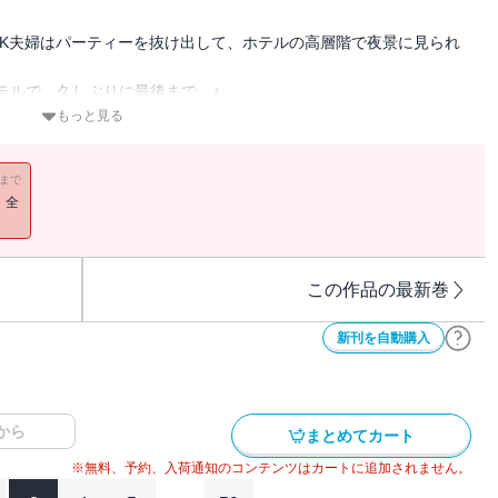
JK夫婦はパーティーを抜け出して、ホテルの高層階で夜景に見られ
ホテルで、久しぶりに最後まで…♪
のとき年下モデル夫は…!?
もっと見る
大ジェラシーからのHOTすぎるシャワープレイ☆
11まで
！全
すべてを与える」
長＆18歳JKの1億円契約結婚ラブ、夫婦でパーティーを抜け出し
この作品の最新巻
年下いとこの密あまラブ、事故の後遺症から回復しつつある彼と、郊
新刊を自動購入
☆
から
!! アラサー女医は、仕事も年下モデル夫との結婚生活も絶好調！
まとめてカート
※無料、予約、入荷通知のコンテンツはカートに追加されません。