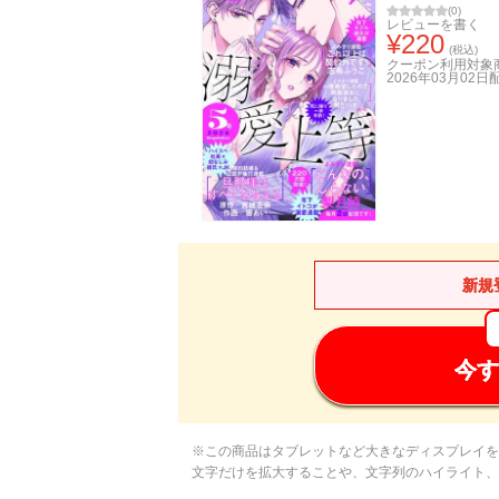
(
0
)
レビューを書く
¥
220
(税込)
クーポン利用対象
2026年03月02日
新規
今す
※この商品はタブレットなど大きなディスプレイを
文字だけを拡大することや、文字列のハイライト、