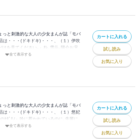
ックスできてない欲求不満！？ ストーカ
の熱さが､いつしか桃桜の奥をゆさぶっ
と幼なじみ・歩武の彼女になれためぐな。
､乱されるの・・・? ｾﾝｼﾃｨﾌﾞﾗﾌﾞ新連載
のに、痛くてＨできないなんて（＞＿
都 先生『ｽﾞﾙい男に甘くとろける』気がつけ
くらいなら、私が、×××××プレイで、気
心まで奪われていたの｡年下の部下･弘人と
から・・・！！好きだから、こうしてる
る､鬼係長のさとみ｡毎夜激しく求められ
ちょっと刺激的な大人の少女まんが誌「モバ
、ガマンしないで・・・？義兄妹がデート
カートに入れる
・・・嬉しい寝不足気味♪ なんてうかれて
品は・・・(ドキドキ)・・・、（１）伊吹
・・・このまま、しちゃう！？ 女編集者
噂が!! しかも相手は肉食系熟女!? 確かめ
だけを見てください｡』ｵﾚ､雪斗｡陽介お兄
、気持ちを確かめあったら、欲しくてたま
試し読み
うすればいい!? ｼﾘｰｽﾞｸﾗｲﾏｯｸｽ!!心を閉
てます♪ そんなｵﾚ達の愛の巣に､突然お兄
全て表示する
カップルが、密着プレイで高まっ
は､男子の熱情｡彼に全てを見られて､踏み
きた!!! それだけでもﾑｶつくのに､なんで
お気に入り
まらなくて、いいよね・・・！？
に､胸が痛くて､この気持ちは何・・・? 部
隠すの? 将来を約束したようなもんって思
は､会社では鬼上司､ﾍﾞｯﾄﾞでは彼の言い
け? お兄さんを､誰にも､渡すもん
いけど､本当は見てほしい｡強引だけど､それ
木柚奈 先生『社長とあんあん』影藤､あた
つまってます♪
たいの? 祐斗社長の婚約者･月子様に仕え
人の杏を引き離すのが使命｡・・・のはず
ｲﾗして､淫夢にうなされて・・・夢の中の杏
ちょっと刺激的な大人の少女まんが誌「モバ
カートに入れる
ｴﾛくて｡ﾔﾊﾞｲ､この続き､したくてたまら
品は・・・(ドキドキ)・・・、（１）悠妃
と別れて傷心の杏に､新展開!!（３）本はるか
のｹﾀﾞﾓﾉ』吟に惹かれているのに､先輩に
試し読み
れられると､身体に電流が走るみたい｡和維
ってる｡先輩のことを考えながら､吟がくれ
全て表示する
長で､優しくて､美鈴の自慢の義兄で・・・
｡俺様ﾎﾞﾃﾞｨｶﾞｰﾄﾞの吟と､王子様みたい
お気に入り
んがすべてだけど､兄さんにとっては､私は