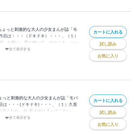
そんなとき､めぐなに告ってくる先輩が｡これ
・!!（２）刑部真芯 先生『獣は花の鎖に
ﾝ2人と三角関係!!? ぶっとびｴﾛｺﾒ､一触即
られてるとこ､おじさんに見られちゃっ
に､一目ﾎﾞﾚされて､いきなりﾌﾟﾛﾎﾟｰｽﾞさ
絵本作家の"おじさん"と､秘密の恋をしてい
ちゃんみたいな幼なじみに､勉強中に抱きし
おじさんの息子･ｳｨﾘｱﾑにも強引に押し倒さ
”ちょっと刺激的な大人の少女まんが誌「モ
? ﾓﾃ男の彼氏と､ｲｹﾒﾝの先輩が､私をう
カートに入れる
いで､ｹﾝｶなんて､ｲﾔ・・・! 私が欲しい
作品は・・・（ドキドキ）・・・、（１）
たら!!? 乙女の夢ｼﾁｭ詰まってる♪
三角関係ﾗﾌﾞ､ｸﾗｲﾏｯｸｽ!愛される幸せも､
望』お願い、早く抱いて。Ｈなこと、いっ
試し読み
｡全部､社長が教えてくれたの・・・! ｺｽ
いつに言われて・・・どうするオ
全て表示する
ｲｹﾒﾝ社長に夢中!? 絵本作家のおじさんとつ
弘は、欲望丸出しの義妹・怜にペース乱さ
お気に入り
金髪王子に迫られても､おじさんだけを求め
流れでラブホに入ったものの、何故か怜と
し方に慣れたら､心もｶﾗﾀﾞも､もう離れら
たくなくて・・・この気持ち、なんなん
から解き放たれて、２人がつい
話掲載！（２）五条うるの 先生『僕を欲
アンタが欲しい。私だって、すっごい欲し
担当するイケメン作家・雫流（しずる）先
ちょっと刺激的な大人の少女まんが誌「モバ
カートに入れる
編集者の恭子。でも、先生とケンカして、
品は・・・(ドキドキ)・・・、（１）久嘉
コみまくり・・・そんなとき、元カレ上
から甘くなれ』ｲﾔ､私の中に入ってこない
試し読み
・・？ だけど、私、やっぱり先生
も作らず､同級生と距離を置く桃桜(ゆすら)
全て表示する
始まったラブ、クライマックス！！（３）
られてしまう｡さらに､彼ｰｰ架月は､桃桜に一
お気に入り
だりガール＋～ガマンしないで～』カレの
て・・・? 逃げても拒絶しても､ひるまず