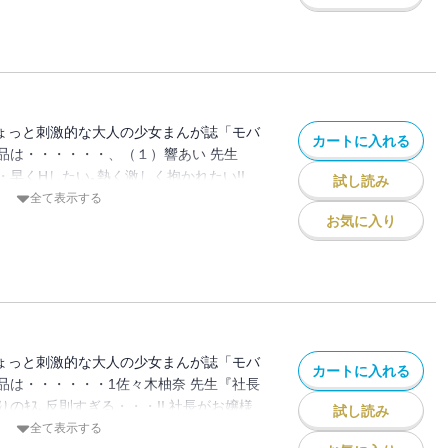
してきて・・・!? 本当は､ずっと､こうな
病してたい｡なのに､友達の誘いを断りすぎ
! この一冊でオトナのラブストーリー満開
われて､遊園地に行ったら・・・男子の美
!? もう､全部､先生のせいなんだから・・・!!
ゆｰか抱いてやる2』彼の指が舌が､まだ私
・・! 高校時代の元ｶﾚ･新(あらた)と復活
女だったけど､大好きな新のﾃｸで､いっぱい開
ちょっと刺激的な大人の少女まんが誌「モバ
カートに入れる
でも､元ｶﾉたちも､こｰやってｲｶされてた
品は・・・・・・、（１）響あい 先生
矢先､元ｶﾉの一人が現れて・・・実は新が
早くHしたい｡熱く激しく抱かれたい!!
試し読み
ｼｰﾌﾟﾚｲで､またおかしくなっちゃう・・・!!JK
あい始めた､ﾓﾃ男の真弘&H願望全開の
全て表示する
最初はｲﾔだったはずなのに､友達と遊んで
て､ﾎﾃﾙであんなにｲｶされて・・・なのに､
お気に入り
､思い出してる・・・｡彼氏に開発されたOL
弘に､怜はますます暴走!? 全部､真弘く
夢中♪ でも､好きになればなるほど､元ｶﾉた
ｲﾐﾝｸﾞが合わなかった2人が､ついに!? 目
・? 自分が自分じゃないみたい・・・!!
（２）宮城杏奈 先生『小悪魔にあまい罰』
ストーリー満開 !
ま手が止まらなかったら､どうなっちゃって
経験豊富なﾌﾘしてるけど､実は処女｡校則破
ﾙな戸崎会長を黙らせたくて､逆ﾁｶﾝをしかけた
ちょっと刺激的な大人の少女まんが誌「モバ
カートに入れる
あいつの指が下着の中に!!? こんなとき､
品は・・・・・・1佐々木柚奈 先生『社長
らないのに・・・頭､真っ白・・・!!
のｷｽ､反則すぎる・・・!! 社長がお嬢様
試し読み
ねぇ､お姉ｻﾝいいでしょう？5』あなた､本
かけつけた､ｺｽﾌﾟﾚﾓﾃﾞﾙの杏｡そのせい
全て表示する
直さないと｡高校生にﾅﾏｲｷなｺﾄ言われて､