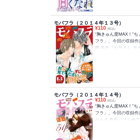
態度がヘンなのは、セ
に踏み込んでくる架月
ー愛１０年、やーーっ
て・・・なんで､こんなに
でも、こんなに好きな
ｽﾀｰﾄ!!（２）綺条有
＜） 他の女に走られる
モバフラ（２０１４年１３号）
ば体だけじゃなくて､
¥
110
持ちよくしちゃうんだ
(税込)
内緒で社内恋愛してい
“胸きゅん度MAX！”
の。だから、あなたも
て､つい応えちゃって
フラ」。今回の収録作
して、ラブホに入って
たら､弘人が浮気してる
楓 先生『お兄さん､ｵﾚ
と担当イケメン作家が
たいけど・・・神様､私､ど
さんと毎日､Hしまくっ
らなくて・・・同級生
ざしたJKをゆさぶるの
さんの元ｶﾉが押しかけて
て・・・！ もう、止
込まれて・・・ｲﾔなの
ｵﾚが恋人だってこと､
下とつきあってる女係長
ってたのは・・・ｵﾚだ
なり!? 見られたくな
か・・・!!（２）佐々
が嬉しい｡女子の本音､
しときもちいｰこと､し
モバフラ（２０１４年１４号）
る影藤は､社長から愛
¥
110
(税込)
が､杏が気になってｲﾗ
“胸きゅん度MAX！”
は､生々しくて､めっちゃ
フラ」。今回の収録作
ない・・・っ!! 社長
りゅう 先生『はじめて
先生 『溺愛の檻』触
触れられたﾄｺが､火照
兄さんは､若くして社
た下着を身に着ける・・・
初恋の人｡私には兄さ