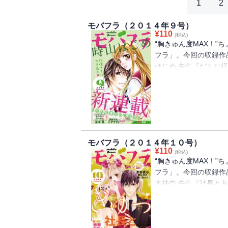
1
2
陽丘ハオ「一度絶望したので無敵彼女にな
私以外の女心は、一生わからなくていいの
モバフラ（２０１４年９号）
シー!? からの熱あまシャワープレイ☆
¥
110
(税込)
“胸きゅん度MAX！”
フラ」。今回の収録作
はじめ 先生『だんな様の
子様みたいな優雅さんに
婚! 貧乏な実家のため
かったから・・・｡でも
ｷｽされて､ｶﾗﾀﾞの
本当の目的は何!? 嘘だら
『濃蜜兄妹』陸ちゃんの
モバフラ（２０１４年１０号）
くて・・・｡お兄ちゃ
¥
110
(税込)
ってたの｡終わる関係
“胸きゅん度MAX！”
ｷｽされて､ｴｯﾁっぽい
フラ」。今回の収録作
ぇ､今夜は帰らないで・
木柚奈 先生『社長と
あふれる寸前・・・!（３
は強引にｷｽしてくる
三角関係～』指すら入ら
る｡でも､今は・・・｡死
5001回告白して､や
ﾃﾞﾙの杏｡社長のため
で離れるかもって考える
も､想いは全然変わら