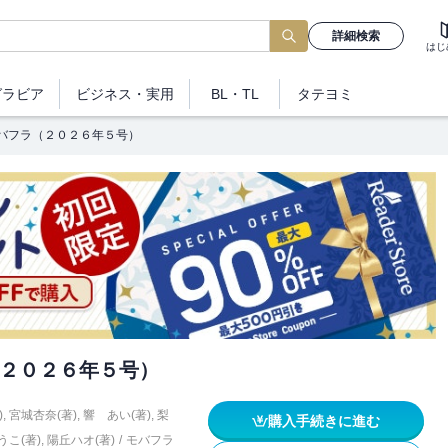
詳細検索
はじ
グラビア
ビジネス
・実用
BL・TL
タテヨミ
バフラ（２０２６年５号）
２０２６年５号）
)
,
宮城杏奈(著)
,
響 あい(著)
,
梨
購入手続きに進む
うこ(著)
,
陽丘ハオ(著)
/
モバフラ