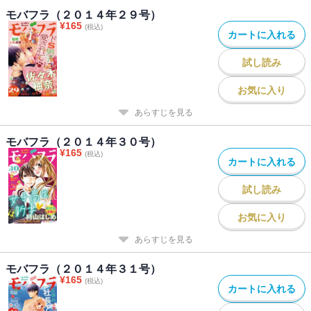
も年下モデル夫との結婚生活も絶好調！ だけど想定外の妊娠兆候
モバフラ（２０１４年２９号）
¥
165
に戸惑って!?
(税込)
カートに入れる
陽丘ハオ「一度絶望したので無敵彼女になりました」
試し読み
私以外の女心は、一生わからなくていいの…☆ 強がりOLは、マイ
ペース彼氏の合コン現場に遭遇してジェラシー!? からの熱あまシャ
お気に入り
ワープレイ☆
あらすじを見る
モバフラ（２０１４年３０号）
¥
165
(税込)
カートに入れる
試し読み
お気に入り
あらすじを見る
モバフラ（２０１４年３１号）
¥
165
(税込)
カートに入れる