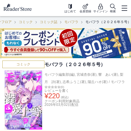
はじめて
会員登録
サインイン
検索
クフロア
コミック
コミック誌
モバフラ
モバフラ（２０２６年５号）
モバフラ（２０２６年５号）
コミック
モバフラ編集部(編)
,
宮城杏奈(著)
,
響 あい(著)
,
梨
月 詩(著)
,
志希ふうこ(著)
,
陽丘ハオ(著)
/
モバフラ
(
0
)
レビューを書く
¥
220
(税込)
クーポン利用対象商品
2026年03月02日
配信