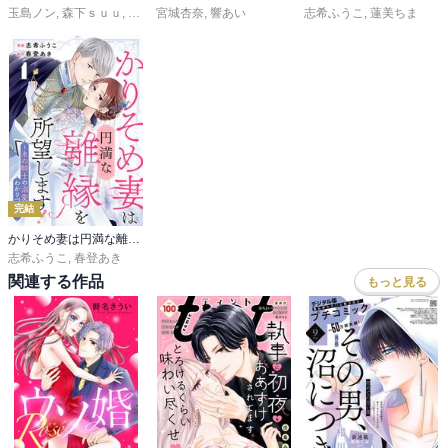
玉島ノン
,
森下ｓｕｕ
,
蟹沢ちひろ
宮城杏奈
,
旗谷澄生
,
響あい
,
春凪りぐ
,
岩下慶子
志希ふうこ
,
しろうさな
,
蓮美ちま
,
戸沢
完結
かりそめ妻は円満な離縁を所望します!～氷の騎士の溺愛はわかりづらい～
志希ふうこ
,
春登あき
関連する作品
もっと見る