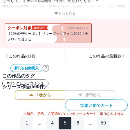
け出して、ホテルの高層階で夜景に見られながら…!!
天然OL＆年下いとこは、郊外のリゾートホテルで、久しぶりに最後
まで…♪
もっと見る
アラサー女医妻は想定外の妊娠兆候！ そのとき年下モデル夫
は…!?
クーポン対象
10%OFF
2026.08.11まで
強がりOLはマイペース彼氏の合コンに特大ジェラシーからのHOTす
【10%OFFクーポン】サマーブックフェス2026！全
ぎるシャワープレイ☆
フロアで使える
限界スイートラブ4本立て♪
この作品の1巻
この作品の最新巻
原作・宮城杏奈/作画・響あい「旦那様はすべてを与える」
彼の指に、唇に、溶かされちゃう…!! 若社長＆18歳JKの1億円契約
新刊を自動購入
結婚ラブ、夫婦でパーティーを抜け出して、夜景の綺麗な部屋で乱
この作品のタグ
されて…♪
#
ロングセラーコミック
シリーズ作品(
590
件)
梨月詩「こんなの、しらない」
1巻から
新刊から
今夜はずっと、繋がってたい。天然OL＆年下いとこの密あまラブ、
事故の後遺症から回復しつつある彼と、郊外ホテルで久しぶりにひ
まとめてカート
とつになって…☆
※無料、予約、入荷通知のコンテンツはカートに追加されません。
志希ふうこ「これ以上は契約外です！」
1
...
4
5
6
...
59
なんの隔たりもなく、あなたを感じたい…!! アラサー女医は、仕事