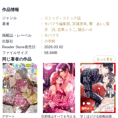
作品情報
ジャンル
:
コミック
-
コミック誌
著者
:
モバフラ編集部
,
宮城杏奈
,
響 あい
,
梨
月 詩
,
志希ふうこ
,
陽丘ハオ
掲載誌・レーベル
:
モバフラ
出版社
:
小学館
Reader Store発売日
:
2026.03.02
ファイルサイズ
:
58.6MB
同じ著者の作品
もっと見る
無料あり
デザート
旦那様はすべてを与える
甘くほどける政略結婚～大嫌いな人は愛したがりの許婚でした～