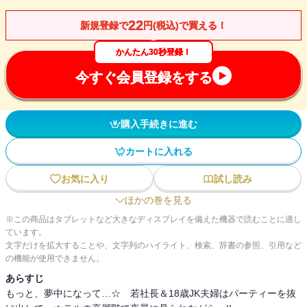
22
新規登録で
円(税込)で買える！
かんたん30秒登録！
今すぐ会員登録をする
購入手続きに進む
カートに入れる
お気に入り
試し読み
ほかの巻を見る
※この商品はタブレットなど大きなディスプレイを備えた機器で読むことに適し
ています。
文字だけを拡大することや、文字列のハイライト、検索、辞書の参照、引用など
の機能が使用できません。
あらすじ
もっと、夢中になって…☆ 若社長＆18歳JK夫婦はパーティーを抜