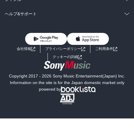
BL・TL
雑誌・グラビア
ビジネス・実用
ラノベ
小説
コミック
男性コミック
ヘルプ&サポート
BL・TL
雑誌・グラビア
ビジネス・実用
女性コミック
コミック誌
初めての方へ
ヘルプ
BL・TL
ライトノベル
男子向けラノベ
よくあるご質問
お問い合わせ
会社情報
プライバシーポリシー
ご利用条件
女子向けラノベ
小説
利用規約
クッキーの詳細
国内小説
海外小説
Copyright 2017 - 2026 Sony Music Entertainment(Japan) Inc.
ミステリー
SF
Information on the site is for the Japan domestic market only
powered by
歴史・時代小説
文学
雑誌
グラビア写真集
ボーイズラブ
ティーンズラブ