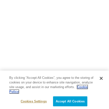
人文・思想・歴史
社会・政治・法律
ビジネス・経済
サイエンス・テクノロジー
コンピュータ・情報
くらし・家庭
料理・酒
ファッション・美容・ダイエット
ホビー&カルチャー
スポーツ・アウトドア
地図・ガイド
エンターテイメント
芸術・アート
映画・音楽・演劇
By clicking “Accept All Cookies”, you agree to the storing of
写真集
教養
cookies on your device to enhance site navigation, analyze
site usage, and assist in our marketing efforts.
Cookie
Policy
医学・福祉
教育・語学・参考書
Cookies Settings
Accept All Cookies
児童書