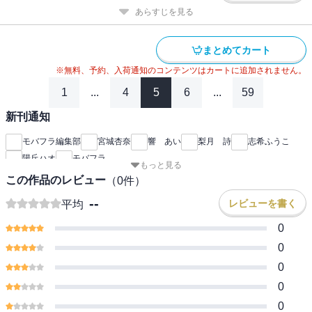
あらすじを見る
まとめてカート
※無料、予約、入荷通知のコンテンツはカートに追加されません。
1
...
4
5
6
...
59
新刊通知
モバフラ編集部
宮城杏奈
響 あい
梨月 詩
志希ふうこ
陽丘ハオ
モバフラ
もっと見る
この作品のレビュー
（
0
件）
--
レビューを書く
平均
0
0
0
0
0