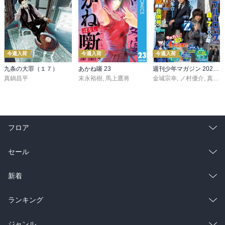
今週入荷
今週入荷
今週入荷
九条の大罪（１７）
あかね噺 23
週刊少年マガジン 2026年36・37号[2026年8月5日発売]
真鍋昌平
末永裕樹
,
馬上鷹将
金城宗幸
,
ノ村優介
,
真島ヒロ
フロア
総合
コミック
セール
ラノベ
小説
総合
コミック
新着
雑誌・グラビア
ビジネス・実用
ラノベ
小説
総合
コミック
ランキング
BL・TL
雑誌・グラビア
ビジネス・実用
ラノベ
小説
総合
コミック
ジャンル