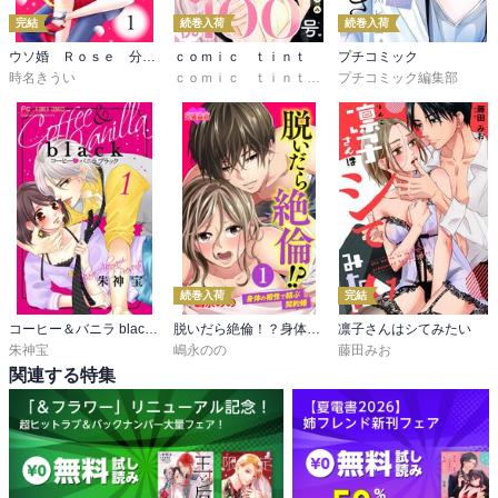
完結
続巻入荷
続巻入荷
ウソ婚 Ｒｏｓｅ 分冊版
ｃｏｍｉｃ ｔｉｎｔ
プチコミック
時名きうい
ｃｏｍｉｃ ｔｉｎｔ編集部
プチコミック編集部
続巻入荷
完結
コーヒー＆バニラ black【マイクロ】
脱いだら絶倫！？身体の相性で結ぶ契約婚
凛子さんはシてみたい
朱神宝
嶋永のの
藤田みお
関連する特集