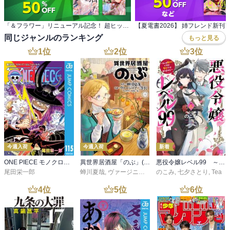
「＆フラワー」リニューアル記念！ 超ヒットラブ＆バックナンバー大量フェア！
【夏電書2026】 姉フレンド新刊
同じジャンルのランキング
もっと見る
1
位
2
位
3
位
今週入荷
今週入荷
新着
ONE PIECE モノクロ版 115
異世界居酒屋「のぶ」(22)
悪役令嬢レベル99 ～私は裏ボスですが魔王ではありません～ その６
尾田栄一郎
蝉川夏哉
,
ヴァージニア二等兵
のこみ
,
転
,
七夕さとり
,
Tea
4
位
5
位
6
位