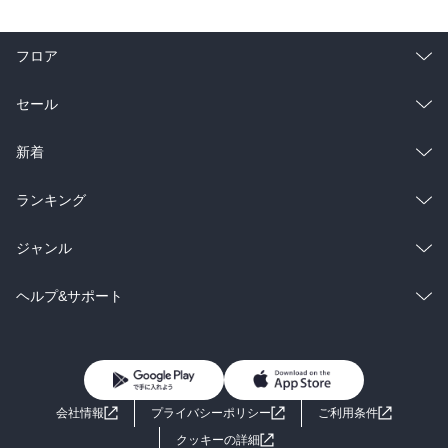
フロア
総合
コミック
セール
ラノベ
小説
総合
コミック
新着
雑誌・グラビア
ビジネス・実用
ラノベ
小説
総合
コミック
ランキング
BL・TL
雑誌・グラビア
ビジネス・実用
ラノベ
小説
総合
コミック
ジャンル
BL・TL
雑誌・グラビア
ビジネス・実用
ラノベ
小説
コミック
男性コミック
ヘルプ&サポート
BL・TL
雑誌・グラビア
ビジネス・実用
女性コミック
コミック誌
初めての方へ
ヘルプ
BL・TL
ライトノベル
男子向けラノベ
よくあるご質問
お問い合わせ
会社情報
プライバシーポリシー
ご利用条件
女子向けラノベ
小説
利用規約
クッキーの詳細