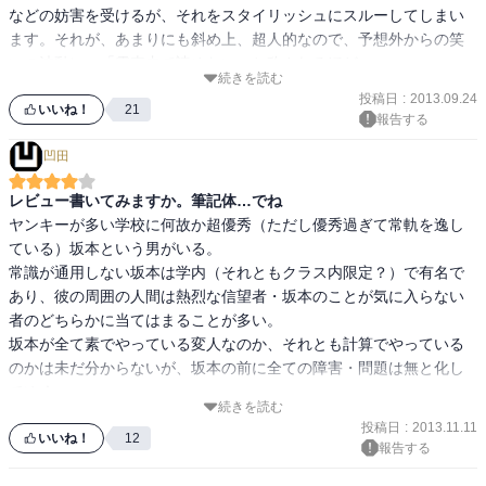
などの妨害を受けるが、それをスタイリッシュにスルーしてしまい
ます。それが、あまりにも斜め上、超人的なので、予想外からの笑
いの波動に、「電車内で読めない」と称されるほど。

続きを読む
とは言え、こういったギャグ漫画はありそうで無かったのが不思議
投稿日
:
2013.09.24
なくらい。それくらい、公約数的な笑いを提供してくれる。

いいね！
21
報告する
一方で、こういうキャラクターで落とすギャグは、単調になるリス
凹田
クもはらんでいる。「こち亀」など人気ギャグマンガではそういっ
た冗長化を、キャラクターを増やすことで解決しているが、今のと
レビュー書いてみますか。筆記体…でね
ころ、本書ではその予兆は無いように見える。紙の書籍は２巻まで
ヤンキーが多い学校に何故か超優秀（ただし優秀過ぎて常軌を逸し
すでに発売されているので、一部のレビューではそういった心配も
ている）坂本という男がいる。

指摘されているようではあるが、１巻に関しては、十分勢いだけで
常識が通用しない坂本は学内（それともクラス内限定？）で有名で
も読ませる、絶妙なテンポとキャラクターで、買って損は無い。

あり、彼の周囲の人間は熱烈な信望者・坂本のことが気に入らない
ライトノベルなど、軽めのギャグテイストとの差別化が年々難しく
者のどちらかに当てはまることが多い。

なっているギャグ漫画。そんな時代が、本物のギャグ漫画を望んだ
坂本が全て素でやっている変人なのか、それとも計算でやっている
すえの「待望」の作品と言える。

のかは未だ分からないが、坂本の前に全ての障害・問題は無と化し
今年のギャグ漫画の金字塔として、漫画編集者が選ぶ「コミックナ
てゆく。

タリー大賞 2013」1位にも選ばれるほどの実力を刮目して欲しい。
続きを読む
もしこの漫画があなたの好みに合っているなら、彼の常軌を逸した
投稿日
:
2013.11.11
（クーレストな）行動を楽しみ、さらに拡大解釈（と言ってもその
いいね！
12
報告する
想像通りの行動をやりかねない男ではある）する周囲の人の反応を