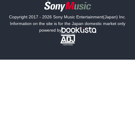
国内小説
海外小説
Copyright 2017 - 2026 Sony Music Entertainment(Japan) Inc.
ミステリー
SF
Information on the site is for the Japan domestic market only
powered by
歴史・時代小説
文学
雑誌
グラビア写真集
ボーイズラブ
ティーンズラブ
人文・思想・歴史
社会・政治・法律
ビジネス・経済
サイエンス・テクノロジー
コンピュータ・情報
くらし・家庭
料理・酒
ファッション・美容・ダイエット
ホビー&カルチャー
スポーツ・アウトドア