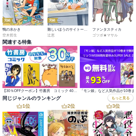
完結
完結
鴨の水かき
難しいほうのサイトーくん
ファンタスティカ
空木哲生
辻恵
ゴツボ★マサル
関連する特集
【30％OFFクーポン】竹書房 コミック 4000冊対象
同じジャンルのランキング
もっと見る
1
位
2
位
3
位