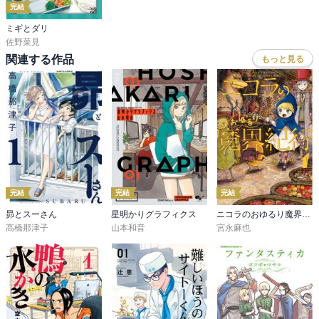
完結
ミギとダリ
佐野菜見
関連する作品
もっと見る
完結
完結
完結
昴とスーさん
星明かりグラフィクス
ニコラのおゆるり魔界紀行
高橋那津子
山本和音
宮永麻也