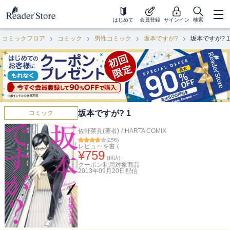
はじめて
会員登録
サインイン
検索
コミックフロア
コミック
男性コミック
坂本ですが?
坂本ですが? 1
坂本ですが? 1
コミック
佐野菜見(著者)
/
HARTA COMIX
(
256
)
レビューを書く
¥
759
(税込)
クーポン利用対象商品
2013年09月20日
配信