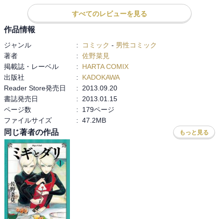
楽しむことができるだろう。

ただ、人を選ぶ内容ではあるので、万人にお勧めすることはできな
すべてのレビューを見る
い...。

作品情報
一応参考として、少し笑いの感覚が似ているかな？と感じた漫画を
挙げると、ヤマザキマリさんの「テルマエロマエ」と麻生周一さん
ジャンル
:
コミック
-
男性コミック
の「斉木楠雄のΨ難」の二つです。あくまでも一部分が似ているだけ
著者
:
佐野菜見
なので、別物ですが...。
掲載誌・レーベル
:
HARTA COMIX
出版社
:
KADOKAWA
Reader Store発売日
:
2013.09.20
書誌発売日
:
2013.01.15
ページ数
:
179ページ
ファイルサイズ
:
47.2MB
同じ著者の作品
もっと見る