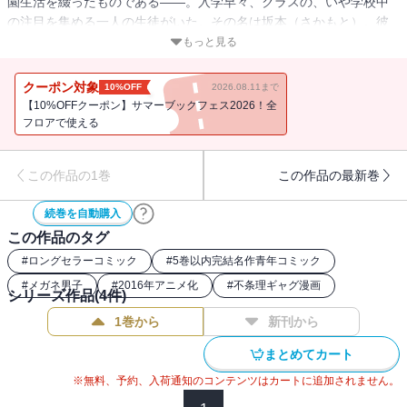
園生活を綴ったものである――。入学早々、クラスの、いや学校中
の注目を集める一人の生徒がいた。その名は坂本（さかもと）。彼
にかかれば、ただの反復横跳びは、秘技「レペティションサイドス
もっと見る
テップ」へと変貌し、上級生からの「パシリ」は、「おもてなし」
へとクラスチェンジする。そんな彼のクールな一挙手一投足から、
クーポン対象
10%OFF
2026.08.11まで
目が離せない。漫画誌ハルタで熱い注目を浴びる人気連載がついに
【10%OFFクーポン】サマーブックフェス2026！全
単行本化！ 端整な絵柄で本物の笑いを生み出す新鋭・佐野菜見のデ
フロアで使える
ビュー作。肩パッドを巡る熱いほとばしりを描く読切「肩幅ひろ
し」を特別収録！
この作品の1巻
この作品の最新巻
続巻を自動購入
この作品のタグ
#
ロングセラーコミック
#
5巻以内完結名作青年コミック
#
メガネ男子
#
2016年アニメ化
#
不条理ギャグ漫画
シリーズ作品(
4
件)
1巻から
新刊から
まとめてカート
※無料、予約、入荷通知のコンテンツはカートに追加されません。