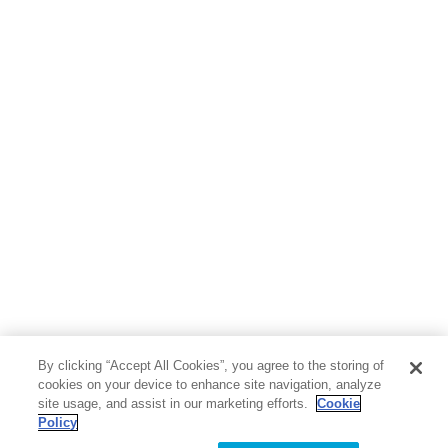
地図・ガイド
エンターテイメント
芸術・アート
映画・音楽・演劇
写真集
教養
医学・福祉
教育・語学・参考書
児童書
By clicking “Accept All Cookies”, you agree to the storing of
cookies on your device to enhance site navigation, analyze
site usage, and assist in our marketing efforts.
Cookie
Policy