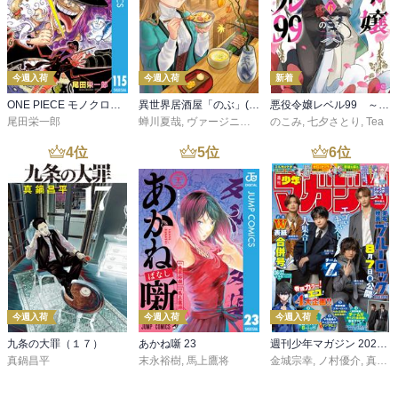
今週入荷
今週入荷
新着
ONE PIECE モノクロ版 115
異世界居酒屋「のぶ」(22)
悪役令嬢レベル99 ～私は裏ボスですが魔王ではありません～ その６
尾田栄一郎
蝉川夏哉
,
ヴァージニア二等兵
のこみ
,
転
,
七夕さとり
,
Tea
4
位
5
位
6
位
今週入荷
今週入荷
今週入荷
九条の大罪（１７）
あかね噺 23
週刊少年マガジン 2026年36・37号[2026年8月5日発売]
真鍋昌平
末永裕樹
,
馬上鷹将
金城宗幸
,
ノ村優介
,
真島ヒロ