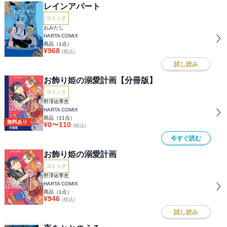
レインアパート
コミック
おみたし
HARTA COMIX
商品（
1
点）
¥
968
(税込)
試し読み
お飾り姫の溺愛計画【分冊版】
コミック
野澤佑季恵
HARTA COMIX
商品（
11
点）
無料あり
¥
0
〜
110
(税込)
今すぐ読む
お飾り姫の溺愛計画
コミック
野澤佑季恵
HARTA COMIX
商品（
1
点）
¥
946
(税込)
試し読み