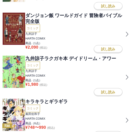
試し読み
ダンジョン飯 ワールドガイド 冒険者バイブル
完全版
コミック
九井諒子
HARTA COMIX
商品（
1
点）
¥
2,090
(税込)
試し読み
九井諒子ラクガキ本 デイドリーム・アワー
コミック
九井諒子
HARTA COMIX
商品（
1
点）
¥
1,980
(税込)
試し読み
キラキラとギラギラ
コミック
嵐田佐和子
HARTA COMIX
商品（
6
点）
完結
¥
748
〜
990
(税込)