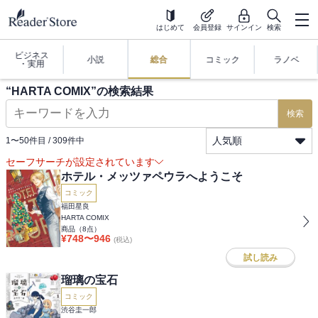
はじめて
会員登録
サインイン
検索
ビジネス
小説
総合
コミック
ラノベ
・実用
“
HARTA COMIX
”の検索結果
検索
人気順
1
〜
50
件目 /
309
件中
セーフサーチが設定されています
ホテル・メッツァペウラへようこそ
コミック
福田星良
HARTA COMIX
商品（
8
点）
¥
748
〜
946
(税込)
試し読み
瑠璃の宝石
コミック
渋谷圭一郎