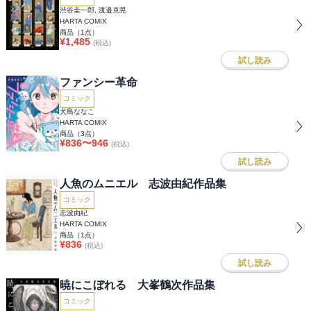
渋谷圭一郎, 渡邉克晃
HARTA COMIX
商品（
1
点）
¥
1,485
(税込)
試し読み
ファンシー革命
コミック
犬島ななこ
HARTA COMIX
商品（
3
点）
¥
836
〜
946
(税込)
試し読み
人魚のムニエル 志波由紀作品集
コミック
志波由紀
HARTA COMIX
商品（
1
点）
¥
836
(税込)
試し読み
暁にこぼれる 大峯鶴次作品集
コミック