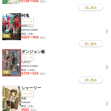
¥
748
〜
946
(税込)
試し読み
峠鬼
コミック
鶴淵けんじ
HARTA COMIX
商品（
9
点）
予約
¥
825
〜
968
(税込)
試し読み
ダンジョン飯
コミック
九井諒子
HARTA COMIX
商品（
14
点）
完結
¥
759
〜
825
(税込)
試し読み
シャーリー
コミック
森薫
Fellows!
商品（
2
点）
¥
682
(税込)