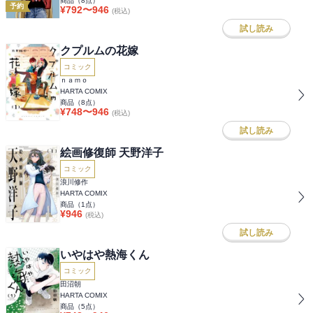
商品（
8
点）
予約
¥
792
〜
946
(税込)
試し読み
クプルムの花嫁
コミック
ｎａｍｏ
HARTA COMIX
商品（
8
点）
¥
748
〜
946
(税込)
試し読み
絵画修復師 天野洋子
コミック
浪川修作
HARTA COMIX
商品（
1
点）
¥
946
(税込)
試し読み
いやはや熱海くん
コミック
田沼朝
HARTA COMIX
商品（
5
点）