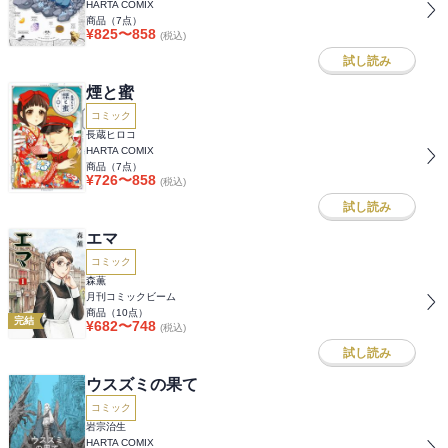
HARTA COMIX
商品（
7
点）
¥
825
〜
858
(税込)
試し読み
煙と蜜
コミック
長蔵ヒロコ
HARTA COMIX
商品（
7
点）
¥
726
〜
858
(税込)
試し読み
エマ
コミック
森薫
月刊コミックビーム
商品（
10
点）
完結
¥
682
〜
748
(税込)
試し読み
ウスズミの果て
コミック
岩宗治生
HARTA COMIX