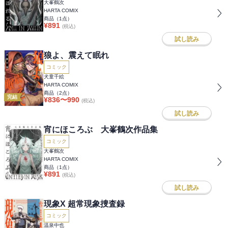
大峯鶴次
HARTA COMIX
商品（
1
点）
¥
891
(税込)
試し読み
狼よ、震えて眠れ
コミック
犬童千絵
HARTA COMIX
商品（
2
点）
完結
¥
836
〜
990
(税込)
試し読み
宵にほころぶ 大峯鶴次作品集
コミック
大峯鶴次
HARTA COMIX
商品（
1
点）
¥
891
(税込)
試し読み
現象X 超常現象捜査録
コミック
温泉中也