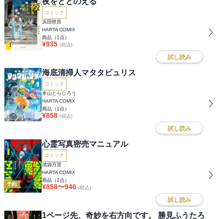
夜をととのえる
コミック
浜田咲良
HARTA COMIX
商品（
1
点）
¥
935
(税込)
試し読み
海底清掃人マタタビュリス
コミック
本山とらじろう
HARTA COMIX
商品（
1
点）
¥
858
(税込)
試し読み
心霊写真密売マニュアル
コミック
池袋万里
HARTA COMIX
商品（
2
点）
予約
¥
858
〜
946
(税込)
試し読み
1ページ先、奇妙を右方向です。 勝見ふうたろ