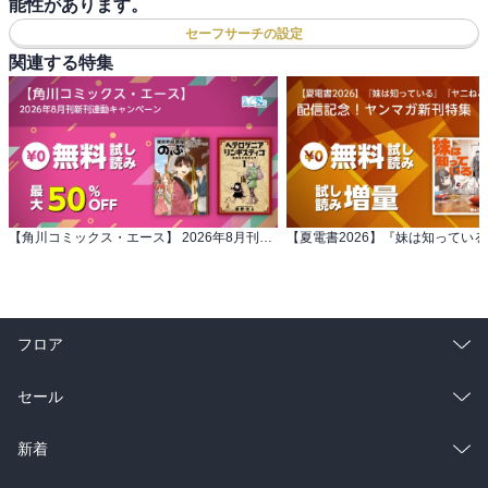
能性があります。
セーフサーチの設定
関連する特集
【角川コミックス・エース】 2026年8月刊新刊連動キャンペーン
フロア
総合
コミック
セール
ラノベ
小説
総合
コミック
新着