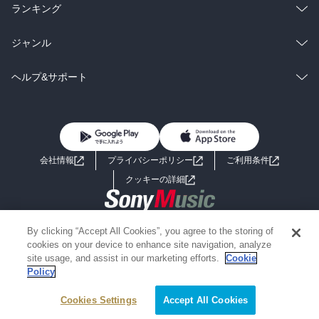
雑誌・グラビア
ビジネス・実用
ラノベ
小説
総合
コミック
ランキング
BL・TL
雑誌・グラビア
ビジネス・実用
ラノベ
小説
総合
コミック
ジャンル
BL・TL
雑誌・グラビア
ビジネス・実用
ラノベ
小説
コミック
男性コミック
ヘルプ&サポート
BL・TL
雑誌・グラビア
ビジネス・実用
女性コミック
コミック誌
初めての方へ
ヘルプ
BL・TL
ライトノベル
男子向けラノベ
よくあるご質問
お問い合わせ
会社情報
プライバシーポリシー
ご利用条件
女子向けラノベ
小説
利用規約
クッキーの詳細
国内小説
海外小説
Copyright 2017 - 2026 Sony Music Entertainment(Japan) Inc.
By clicking “Accept All Cookies”, you agree to the storing of
ミステリー
SF
Information on the site is for the Japan domestic market only
cookies on your device to enhance site navigation, analyze
powered by
site usage, and assist in our marketing efforts.
Cookie
Policy
歴史・時代小説
文学
Cookies Settings
絞り込み条件を変える
Accept All Cookies
雑誌
グラビア写真集