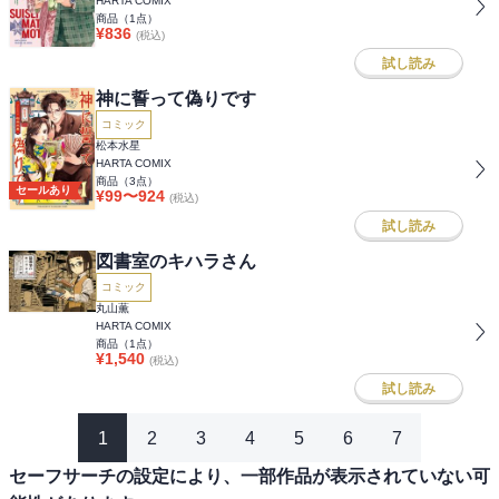
HARTA COMIX
商品（
1
点）
¥
836
(税込)
試し読み
神に誓って偽りです
コミック
松本水星
HARTA COMIX
商品（
3
点）
セールあり
¥
99
〜
924
(税込)
試し読み
図書室のキハラさん
コミック
丸山薫
HARTA COMIX
商品（
1
点）
¥
1,540
(税込)
試し読み
1
2
3
4
5
6
7
セーフサーチの設定により、一部作品が表示されていない可