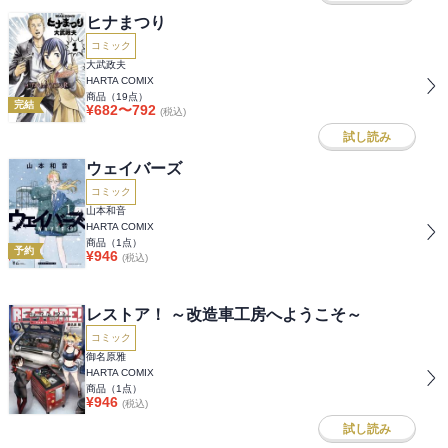
ヒナまつり
コミック
大武政夫
HARTA COMIX
商品（
19
点）
完結
¥
682
〜
792
(税込)
試し読み
ウェイバーズ
コミック
山本和音
HARTA COMIX
商品（
1
点）
予約
¥
946
(税込)
レストア！ ～改造車工房へようこそ～
コミック
御名原雅
HARTA COMIX
商品（
1
点）
¥
946
(税込)
試し読み