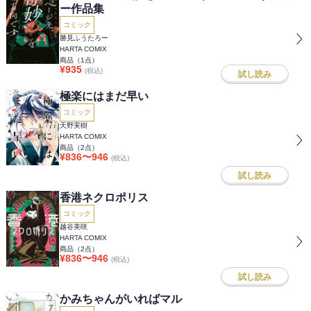
ー作品集
コミック
勝見ふうたろー
HARTA COMIX
商品（
1
点）
¥
935
(税込)
試し読み
極楽にはまだ早い
コミック
天野実樹
HARTA COMIX
商品（
2
点）
¥
836
〜
946
(税込)
試し読み
香港ネクロポリス
コミック
越谷美咲
HARTA COMIX
商品（
2
点）
¥
836
〜
946
(税込)
試し読み
かみちゃんがいればマル