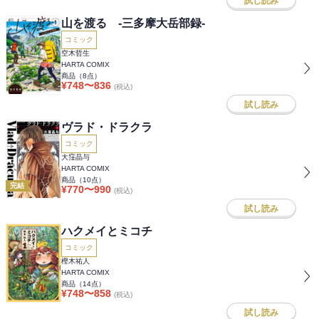
試し読み
山を渡る -三多摩大岳部録-
コミック
空木哲生
HARTA COMIX
商品（
8
点）
¥
748
〜
836
(税込)
試し読み
ヴラド・ドラクラ
コミック
大窪晶与
HARTA COMIX
商品（
10
点）
完結
¥
770
〜
990
(税込)
試し読み
ハクメイとミコチ
コミック
樫木祐人
HARTA COMIX
商品（
14
点）
¥
748
〜
858
(税込)
試し読み