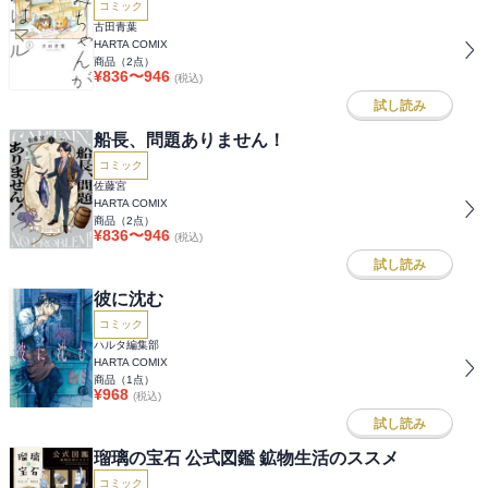
コミック
古田青葉
HARTA COMIX
商品（
2
点）
¥
836
〜
946
(税込)
試し読み
船長、問題ありません！
コミック
佐藤宮
HARTA COMIX
商品（
2
点）
¥
836
〜
946
(税込)
試し読み
彼に沈む
コミック
ハルタ編集部
HARTA COMIX
商品（
1
点）
¥
968
(税込)
試し読み
瑠璃の宝石 公式図鑑 鉱物生活のススメ
コミック