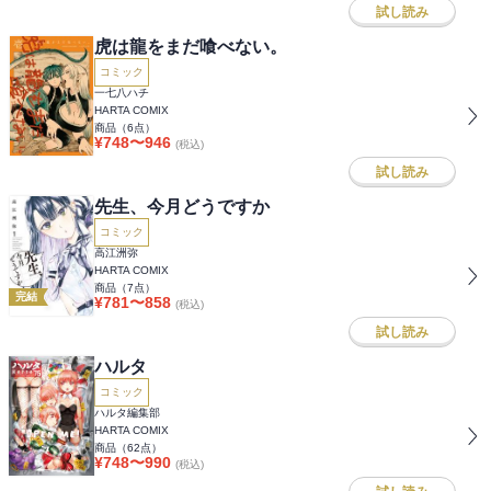
試し読み
虎は龍をまだ喰べない。
コミック
一七八ハチ
HARTA COMIX
商品（
6
点）
¥
748
〜
946
(税込)
試し読み
先生、今月どうですか
コミック
高江洲弥
HARTA COMIX
商品（
7
点）
完結
¥
781
〜
858
(税込)
試し読み
ハルタ
コミック
ハルタ編集部
HARTA COMIX
商品（
62
点）
¥
748
〜
990
(税込)