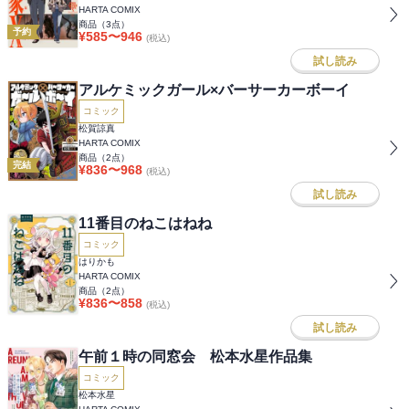
HARTA COMIX
商品（
3
点）
予約
¥
585
〜
946
(税込)
試し読み
アルケミックガール×バーサーカーボーイ
コミック
松賀諒真
HARTA COMIX
商品（
2
点）
完結
¥
836
〜
968
(税込)
試し読み
11番目のねこはねね
コミック
はりかも
HARTA COMIX
商品（
2
点）
¥
836
〜
858
(税込)
試し読み
午前１時の同窓会 松本水星作品集
コミック
松本水星