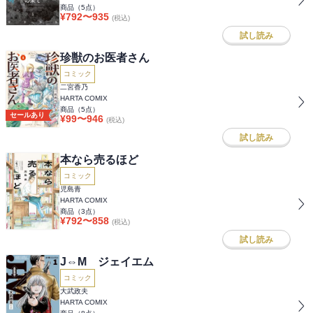
商品（
5
点）
¥
792
〜
935
(税込)
試し読み
珍獣のお医者さん
コミック
二宮香乃
HARTA COMIX
商品（
5
点）
セールあり
¥
99
〜
946
(税込)
試し読み
本なら売るほど
コミック
児島青
HARTA COMIX
商品（
3
点）
¥
792
〜
858
(税込)
試し読み
J⇔M ジェイエム
コミック
大武政夫
HARTA COMIX