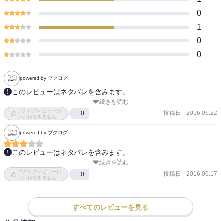
0
1
0
0
powered by ブクログ
このレビューはネタバレを含みます。
続きを読む
カズミ達がアッサリ引いたと思ったら、そうか奈波だからアフロデ
ブクログレビューは
ィーテが見えてないのか。

投稿日
:
2016.06.22
0
いいねできません
powered by ブクログ
村上がソーサリアンのリザーブなら、事故とかで不意に死んでしま
わないように監視とか付けないかな？普通は。

このレビューはネタバレを含みます。
で、そこから魔女の存在が発覚しそうなものだけど、ちょっとシナ
続きを読む
急になつみがでてきてなんだそりゃって言う感じがします。

リオの都合感があるなぁ。

ブクログレビューは
確かに人間の脳のという話はありましたがね。

投稿日
:
2016.06.17
0
また、幾ら相手が父親だからとはいえ、魔女に関わっていたことを
いいねできません
敵の幹部と主人公の関係性は主人公っぽい感じはしますが、彼の一
話してしまうのは、これまでの村上にしては迂闊にすぎると思う。

族に一体何があったのかはわからないままですね。

母親も話題があったかわからないし。なつみの協力があったにして
すべてのレビューを見る
ついでに流石に 0.01% の奇跡が２回も起きるのもシナリオの都合感
も、そこまで簡単に侵入できるものなのかな？（カズミのちからが