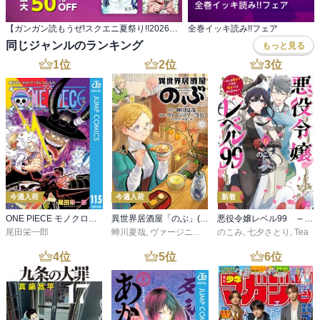
【ガンガン読もうぜ!スクエニ夏祭り!!2026】 ガンガン読もうぜ!スターマイン
全巻イッキ読み!!フェア
同じジャンルのランキング
もっと見る
1
位
2
位
3
位
今週入荷
今週入荷
新着
ONE PIECE モノクロ版 115
異世界居酒屋「のぶ」(22)
悪役令嬢レベル99 ～私は裏ボスですが魔王ではありません～ その６
尾田栄一郎
蝉川夏哉
,
ヴァージニア二等兵
のこみ
,
転
,
七夕さとり
,
Tea
4
位
5
位
6
位