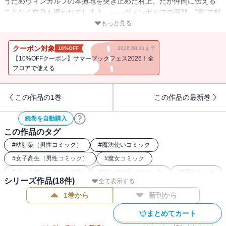
うためヴィンガルフの本拠地を突き止めた村上。だが仲間に伝える
ことなく自身も攫われてしまう。――ヴィンガルフの深部、“龕”で村
上はついに宇宙人と対面する。そして組織の目的、黒幕とその系
もっと見る
譜、全ての答えが白日の下に晒される…。
クーポン対象
10%OFF
2026.08.11まで
【10%OFFクーポン】サマーブックフェス2026！全
フロアで使える
この作品の1巻
この作品の最新巻
続巻を自動購入
この作品のタグ
#
幼馴染（男性コミック）
#
魔法使いコミック
#
女子高生（男性コミック）
#
魔女コミック
#
ダークファンタジー漫画
#
ロングセラーコミック
#
SFコミック
シリーズ作品(
18
件)
全て表示する
1巻から
新刊から
まとめてカート