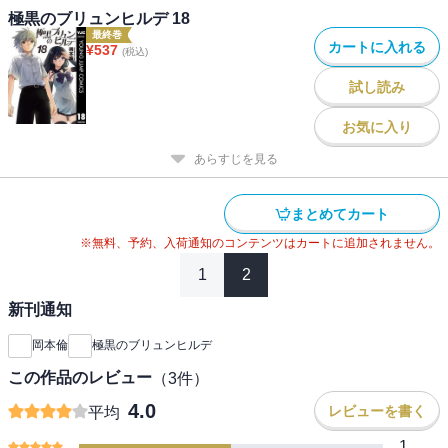
極黒のブリュンヒルデ 18
最終巻
カートに入れる
¥
537
(税込)
試し読み
お気に入り
あらすじを見る
まとめてカート
※無料、予約、入荷通知のコンテンツはカートに追加されません。
1
2
新刊通知
岡本倫
極黒のブリュンヒルデ
この作品のレビュー
（
3
件）
4.0
レビューを書く
平均
1