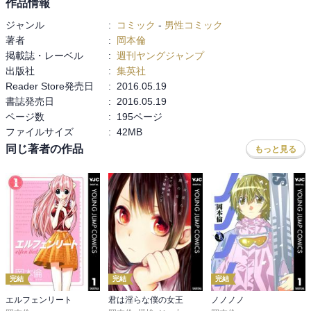
がある。

作品情報
強いってのはありそうだけど）。

ジャンル
:
コミック
-
男性コミック
男の足で歩いて二日の距離を、いくらその二日に睡眠などの移動し
著者
:
岡本倫
おそらく、この急展開は打ち切りとかそういうのがきまってたから
ない時間が含まれているとはいえ、あんな華奢な女の子が走って半
掲載誌・レーベル
:
週刊ヤングジャンプ
いろいろ省いたんじゃないかって感じがします。
日って・・・。

出版社
:
集英社
しかも一人は先日まで寝たきりだったというのに。

Reader Store発売日
:
2016.05.19
書誌発売日
:
2016.05.19
そしてこの漫画唯一の明確に描写されているパンツキャラ（しかも
ページ数
:
195ページ
眼鏡っ娘）であるフレイヤの再登場。

ファイルサイズ
:
42MB
性格悪いけどな。

同じ著者の作品
もっと見る
パンツ臭そうだけどな。

そういや、子供の頃の事故で村上だけが解放された理由って明確に
解説されたっけ？

もしかして単に息子だったから？
完結
完結
完結
エルフェンリート
君は淫らな僕の女王
ノノノノ