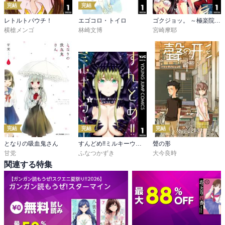
完結
完結
レトルトパウチ！
エゴコロ・トイロ
ゴクジョッ。 ～極楽院女子高寮物語～
横槍メンゴ
林崎文博
宮崎摩耶
完結
完結
完結
となりの吸血鬼さん
すんどめ!!ミルキーウェイ
聲の形
甘党
ふなつかずき
大今良時
関連する特集