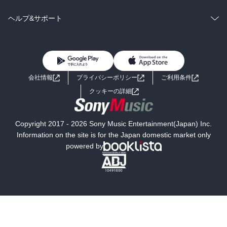
BL・TL
雑誌・グラビア
ビジネス・実用
ラノベ
小説
コミック
男性コミック
ヘルプ&サポート
BL・TL
雑誌・グラビア
ビジネス・実用
女性コミック
コミック誌
初めての方へ
ヘルプ
BL・TL
ライトノベル
男子向けラノベ
よくあるご質問
お問い合わせ
会社情報
プライバシーポリシー
ご利用条件
女子向けラノベ
小説
利用規約
クッキーの詳細
国内小説
海外小説
Copyright 2017 - 2026 Sony Music Entertainment(Japan) Inc.
ミステリー
SF
Information on the site is for the Japan domestic market only
powered by
歴史・時代小説
文学
雑誌
グラビア写真集
ボーイズラブ
ティーンズラブ