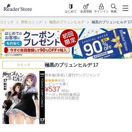
はじめて
会員登録
サインイン
検索
コミック
男性コミック
極黒のブリュンヒルデ
極黒のブリュンヒルデ 17
極黒のブリュンヒルデ 17
コミック
岡本倫(著者)
/
週刊ヤングジャンプ
(
3
)
レビューを書く
¥
537
(税込)
クーポン利用対象商品
2016年05月19日
配信