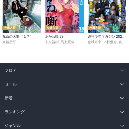
今週入荷
今週入荷
今週入荷
九条の大罪（１７）
あかね噺 23
週刊少年マガジン 2026年36・37号[2026年8月5日発売]
真鍋昌平
末永裕樹
,
馬上鷹将
金城宗幸
,
ノ村優介
,
真島ヒロ
フロア
総合
コミック
セール
ラノベ
小説
総合
コミック
新着
雑誌・グラビア
ビジネス・実用
ラノベ
小説
総合
コミック
ランキング
BL・TL
雑誌・グラビア
ビジネス・実用
ラノベ
小説
総合
コミック
ジャンル