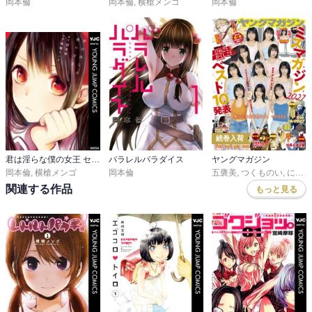
岡本倫
岡本倫
,
横槍メンゴ
岡本倫
続巻入荷
君は淫らな僕の女王 セミカラー版
パラレルパラダイス
ヤングマガジン
岡本倫
,
横槍メンゴ
岡本倫
五褒美
,
つくものい
,
にゃんにゃんファクトリー
関連する作品
もっと見る