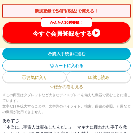
54
新規登録で
円(税込)で買える！
かんたん30秒登録！
今すぐ会員登録をする
購入手続きに進む
カートに入れる
お気に入り
試し読み
ほかの巻を見る
※この商品はタブレットなど大きなディスプレイを備えた機器で読むことに適し
ています。
文字だけを拡大することや、文字列のハイライト、検索、辞書の参照、引用など
の機能が使用できません。
あらすじ
「本当に…宇宙人は実在したんだ…」 マキナに攫われた寧子を救