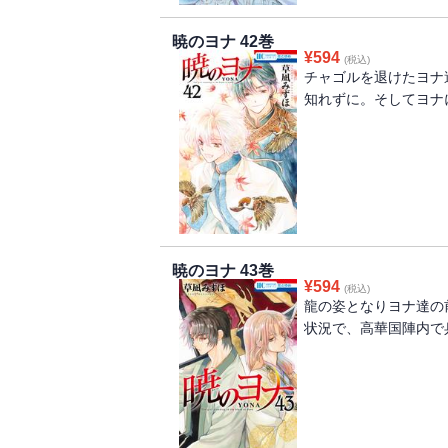
暁のヨナ 42巻
¥
594
(税込)
チャゴルを退けたヨナ
知れずに。そしてヨナ
暁のヨナ 43巻
¥
594
(税込)
龍の姿となりヨナ達の
状況で、高華国陣内で