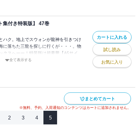
スト集付き特装版】 47巻
カートに入れる
とハク。地上でスウォンが龍神を引きつけ
海に落ちた三龍を探しに行くが・・・。物
試し読み
ックスへーー！特装版は超豪華【A5サイ
付き！過去のイラスト集で未収録の美麗イラ
全て表示する
お気に入り
場です♪※別に配信している「暁のヨナ」
編が重複しておりますのでご注意くださ
まとめてカート
※無料、予約、入荷通知のコンテンツはカートに追加されません。
2
3
4
5