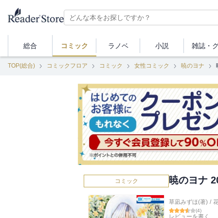
総合
コミック
ラノベ
小説
雑誌・
TOP(総合)
コミックフロア
コミック
女性コミック
暁のヨナ
暁のヨナ 2
コミック
草凪みずほ(著)
/
(
4
)
レビューを書く