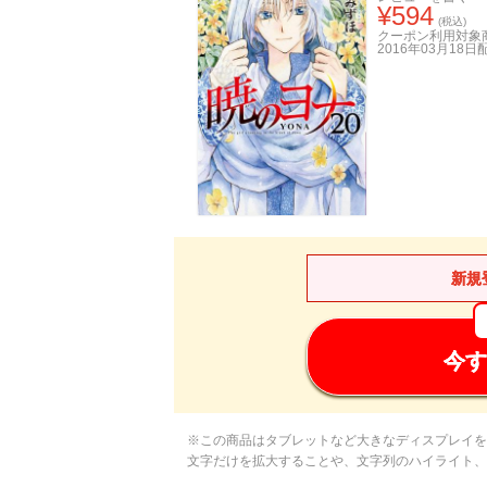
¥
594
(税込)
クーポン利用対象
2016年03月18日
新規
今す
※この商品はタブレットなど大きなディスプレイを
文字だけを拡大することや、文字列のハイライト、