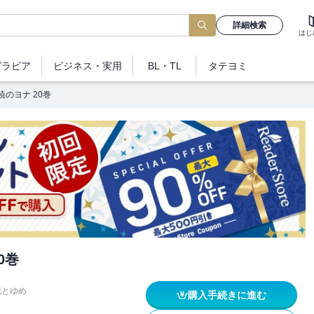
詳細検索
はじ
グラビア
ビジネス
・実用
BL・TL
タテヨミ
暁のヨナ 20巻
0巻
花とゆめ
購入手続きに進む