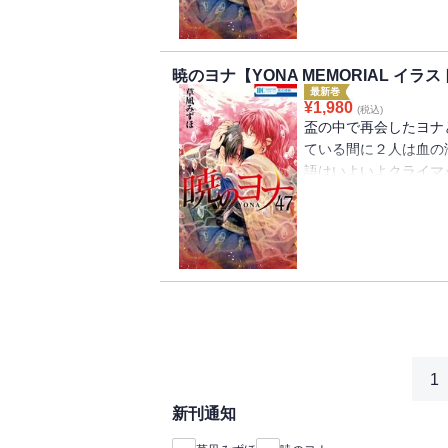
暁のヨナ【YONA MEMORIAL イラ
最新巻
¥
1,980
(税込)
盃の中で再会したヨナ
ている間に２人は血の
語はいよいよクライマ
ズ64Pイラスト集】
ストが画集になって登
47巻【通常版】と本
い。
1
新刊通知