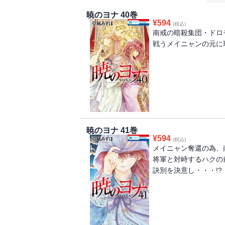
暁のヨナ 40巻
¥
594
(税込)
南戒の暗殺集団・ドロ
戦うメイニャンの元に
暁のヨナ 41巻
¥
594
(税込)
メイニャン奪還の為、
将軍と対峙するハクの
訣別を決意し・・・!?