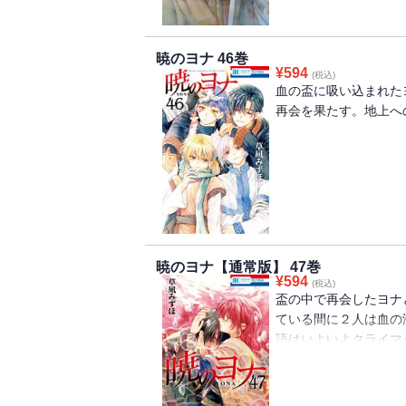
暁のヨナ 46巻
¥
594
(税込)
血の盃に吸い込まれた
再会を果たす。地上へ
暁のヨナ【通常版】 47巻
¥
594
(税込)
盃の中で再会したヨナ
ている間に２人は血の
語はいよいよクライマ
【YONA MEMORI
す。