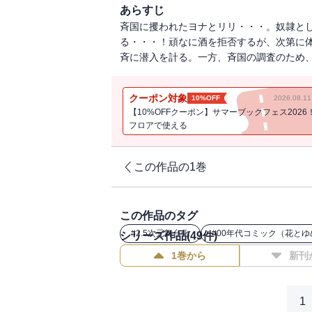
あらすじ
斉国に攫われたヨナとリリ・・・。奴隷と
る・・・！頑なに酒を拒否するが、次第に
斉に潜入を計る。一方、斉国の調査のため、
クーポン対象
10%OFF
2026.08.
【10%OFFクーポン】サマーブックフェス2026
フロアで使える
この作品の1巻
この作品のタグ
#
2.5次元舞台化
#
00年代コミック（花とゆ
シリーズ作品(
49
件)
1巻から
新刊
1