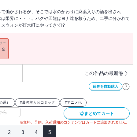
して働かされるが、そこでは水のかわりに麻薬入りの酒を出され
体は限界に・・・。ハクや四龍はヨナ達を救うため、二手に分かれて
スウォンが灯水町にやってきて!?
11まで
！全
この作品の最新巻
続巻を自動購入
め系）
#
最強主人公コミック
#
アニメ化
から
まとめてカート
※無料、予約、入荷通知のコンテンツはカートに追加されません。
2
3
4
5