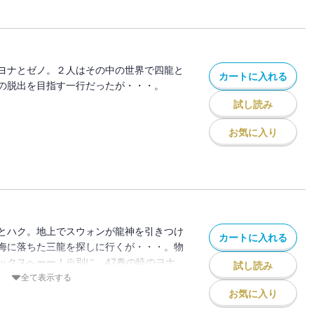
ヨナとゼノ。２人はその中の世界で四龍と
カートに入れる
の脱出を目指す一行だったが・・・。
試し読み
お気に入り
とハク。地上でスウォンが龍神を引きつけ
カートに入れる
海に落ちた三龍を探しに行くが・・・。物
ックスへーー！※別に、47巻の暁のヨナ
試し読み
AL イラスト集付き特装版】も配信しておりま
全て表示する
お気に入り