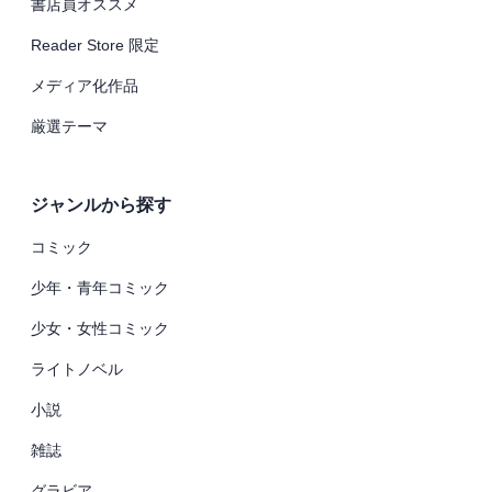
書店員オススメ
Reader Store 限定
メディア化作品
厳選テーマ
ジャンルから探す
コミック
少年・青年コミック
少女・女性コミック
ライトノベル
小説
雑誌
グラビア