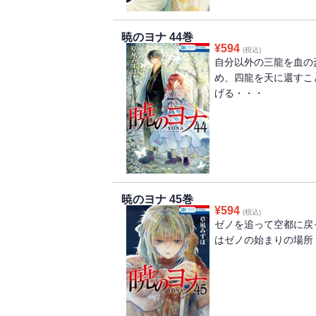
暁のヨナ 44巻
¥
594
(税込)
自分以外の三龍を血の
め、四龍を天に還すこ
げる・・・
暁のヨナ 45巻
¥
594
(税込)
ゼノを追って空都に戻
はゼノの始まりの場所