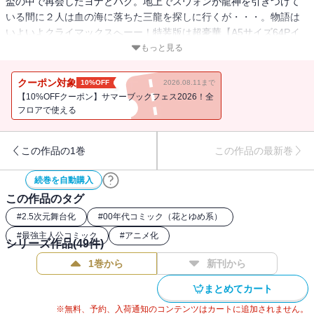
盃の中で再会したヨナとハク。地上でスウォンが龍神を引きつけて
いる間に２人は血の海に落ちた三龍を探しに行くが・・・。物語は
いよいよクライマックスへーー！特装版は超豪華【A5サイズ64Pイ
ラスト集】付き！過去のイラスト集で未収録の美麗イラストが画集
もっと見る
になって登場です♪※別に配信している「暁のヨナ」47巻【通常版】
と本編が重複しておりますのでご注意ください。
クーポン対象
10%OFF
2026.08.11まで
【10%OFFクーポン】サマーブックフェス2026！全
フロアで使える
この作品の1巻
この作品の最新巻
続巻を自動購入
この作品のタグ
#
2.5次元舞台化
#
00年代コミック（花とゆめ系）
#
最強主人公コミック
#
アニメ化
シリーズ作品(
49
件)
1巻から
新刊から
まとめてカート
※無料、予約、入荷通知のコンテンツはカートに追加されません。