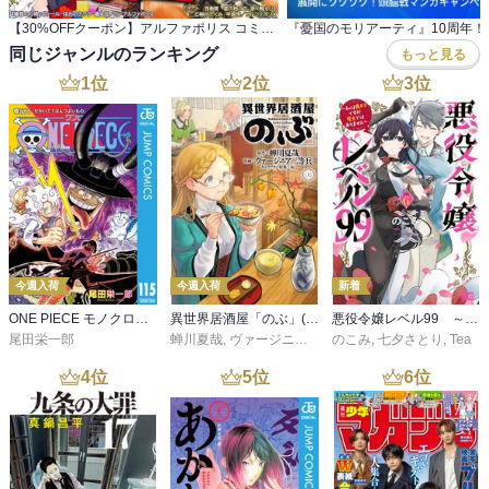
【30%OFFクーポン】アルファポリス コミック・ラノベなど 6,100冊以上対象
同じジャンルのランキング
もっと見る
1
位
2
位
3
位
今週入荷
今週入荷
新着
ONE PIECE モノクロ版 115
異世界居酒屋「のぶ」(22)
悪役令嬢レベル99 ～私は裏ボスですが魔王ではありません～ その６
尾田栄一郎
蝉川夏哉
,
ヴァージニア二等兵
のこみ
,
転
,
七夕さとり
,
Tea
4
位
5
位
6
位