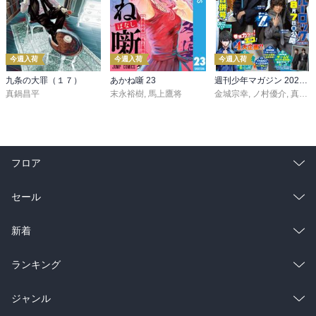
今週入荷
今週入荷
今週入荷
九条の大罪（１７）
あかね噺 23
週刊少年マガジン 2026年36・37号[2026年8月5日発売]
真鍋昌平
末永裕樹
,
馬上鷹将
金城宗幸
,
ノ村優介
,
真島ヒロ
フロア
総合
コミック
セール
ラノベ
小説
総合
コミック
新着
雑誌・グラビア
ビジネス・実用
ラノベ
小説
総合
コミック
ランキング
BL・TL
雑誌・グラビア
ビジネス・実用
ラノベ
小説
総合
コミック
ジャンル