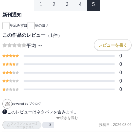
1
2
3
4
5
新刊通知
草凪みずほ
暁のヨナ
この作品のレビュー
（
1
件）
--
レビューを書く
平均
0
0
0
0
0
powered by ブクログ
このレビューはネタバレを含みます。
続きを読む
特装版は、綺麗すぎてそのまま飾りたいくらいです。

ブクログレビューは
投稿日
:
2026.03.06
3
いいねできません
物語はついに謎に包まれた剣と盾が判明し、クライマックスに。
