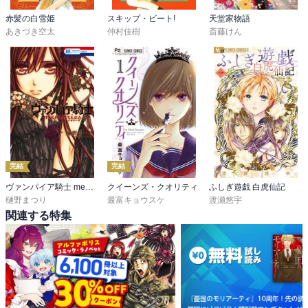
赤髪の白雪姫
スキップ・ビート!
天堂家物語
あきづき空太
仲村佳樹
斎藤けん
完結
完結
ヴァンパイア騎士 memories
クイーンズ・クオリティ
ふしぎ遊戯 白虎仙記
樋野まつり
最富キョウスケ
渡瀬悠宇
関連する特集