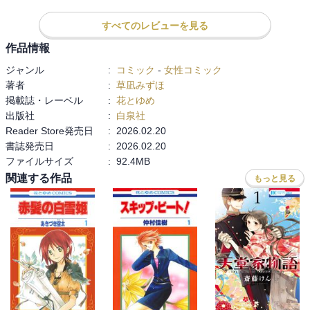
様々な考察がありましたが、剣は切り開く者、盾は守る者という点
で、納得しました。

すべてのレビューを見る
作品情報
皆それぞれ自分の体や心を、犠牲にしてもヨナの為にあって、ヨナ
ジャンル
:
コミック
-
女性コミック
のそれを全部受け止める姿は、とても高潔でした。

著者
:
草凪みずほ
掲載誌・レーベル
:
花とゆめ
長い旅の終わり。終わってしまう事に一抹の悲しみはありますが、
出版社
:
白泉社
最終巻楽しみです。
Reader Store発売日
:
2026.02.20
書誌発売日
:
2026.02.20
ファイルサイズ
:
92.4MB
関連する作品
もっと見る