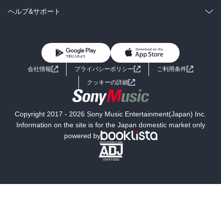
BL・TL
雑誌・グラビア
ビジネス・実用
ラノベ
小説
コミック
男性コミック
ヘルプ&サポート
BL・TL
雑誌・グラビア
ビジネス・実用
女性コミック
コミック誌
初めての方へ
ヘルプ
BL・TL
ライトノベル
男子向けラノベ
よくあるご質問
お問い合わせ
会社情報
プライバシーポリシー
ご利用条件
女子向けラノベ
小説
利用規約
クッキーの詳細
国内小説
海外小説
Copyright 2017 - 2026 Sony Music Entertainment(Japan) Inc.
ミステリー
SF
Information on the site is for the Japan domestic market only
powered by
歴史・時代小説
文学
雑誌
グラビア写真集
ボーイズラブ
ティーンズラブ
人文・思想・歴史
社会・政治・法律