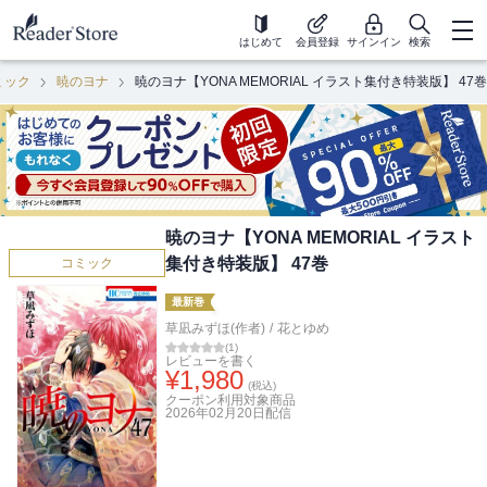
はじめて
会員登録
サインイン
検索
ミック
暁のヨナ
暁のヨナ【YONA MEMORIAL イラスト集付き特装版】 47巻
暁のヨナ【YONA MEMORIAL イラスト
集付き特装版】 47巻
コミック
最新巻
草凪みずほ(作者)
/
花とゆめ
(
1
)
レビューを書く
¥
1,980
(税込)
クーポン利用対象商品
2026年02月20日
配信