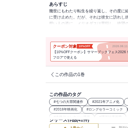
あらすじ
幾世にもわたり転生を繰り返し、その度に
に受け止めた。だが、それは彼女に訪れし凶
想い人の姿に、メリオダスは苦悩し、絶望
戦いの渦中へ！！
クーポン対象
10%OFF
2026.08.
【10%OFFクーポン】サマーブックフェス2026
フロアで使える
この作品の1巻
この作品のタグ
#
七つの大罪関連作
#
2021年アニメ化
#
2018年映画化
#
ロングセラーコミック
#
本格ファンタジー漫画
#
講談社漫画賞
シリーズ作品(
41
件)