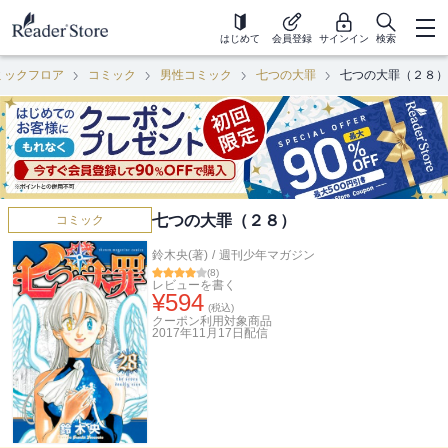
はじめて
会員登録
サインイン
検索
ミックフロア
コミック
男性コミック
七つの大罪
七つの大罪（２８）
七つの大罪（２８）
コミック
鈴木央(著)
/
週刊少年マガジン
(
8
)
レビューを書く
¥
594
(税込)
クーポン利用対象商品
2017年11月17日
配信