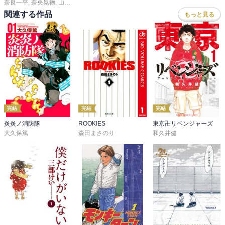
奈良一平
,
奈央晃徳
,
山川直輝
,
ＴＹＰＥ－ＭＯＯＮ
,
カワグチタケシ
,
氏家ト全
,
大
関連する作品
もっと見る
完結
完結
完結
炎炎ノ消防隊
ROOKIES
東京卍リベンジャーズ
大久保篤
森田まさのり
和久井健