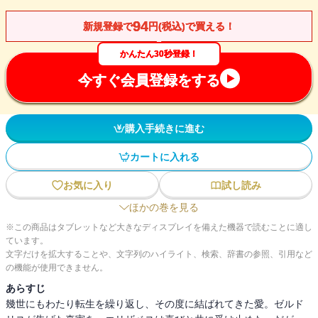
94
新規登録で
円(税込)で買える！
かんたん30秒登録！
今すぐ会員登録をする
購入手続きに進む
カートに入れる
お気に入り
試し読み
ほかの巻を見る
※この商品はタブレットなど大きなディスプレイを備えた機器で読むことに適し
ています。
文字だけを拡大することや、文字列のハイライト、検索、辞書の参照、引用など
の機能が使用できません。
あらすじ
幾世にもわたり転生を繰り返し、その度に結ばれてきた愛。ゼルド