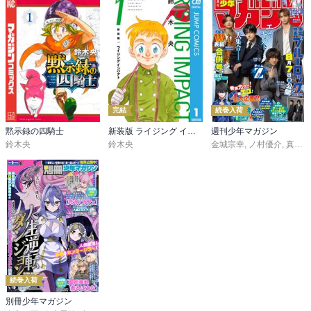
完結
続巻入荷
黙示録の四騎士
新装版 ライジング インパクト
週刊少年マガジン
鈴木央
鈴木央
金城宗幸
,
ノ村優介
,
真島ヒロ
続巻入荷
別冊少年マガジン