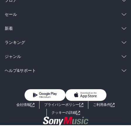
フロア
総合
コミック
セール
ラノベ
小説
総合
コミック
新着
雑誌・グラビア
ビジネス・実用
ラノベ
小説
総合
コミック
ランキング
BL・TL
雑誌・グラビア
ビジネス・実用
ラノベ
小説
総合
コミック
ジャンル
BL・TL
雑誌・グラビア
ビジネス・実用
ラノベ
小説
コミック
男性コミック
ヘルプ&サポート
BL・TL
雑誌・グラビア
ビジネス・実用
女性コミック
コミック誌
初めての方へ
ヘルプ
BL・TL
ライトノベル
男子向けラノベ
よくあるご質問
お問い合わせ
会社情報
プライバシーポリシー
ご利用条件
女子向けラノベ
小説
利用規約
クッキーの詳細
国内小説
海外小説