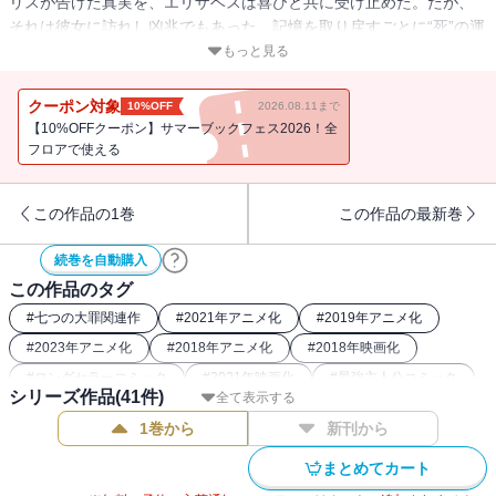
リスが告げた真実を、エリザベスは喜びと共に受け止めた。だが、
それは彼女に訪れし凶兆でもあった。記憶を取り戻すごとに“死”の運
命へと近づいていく想い人の姿に、メリオダスは苦悩し、絶望の淵
もっと見る
に沈む。迫りくる再びの破滅を避けるべく、〈大罪〉は勝算なき戦
いの渦中へ！！
クーポン対象
10%OFF
2026.08.11まで
【10%OFFクーポン】サマーブックフェス2026！全
フロアで使える
この作品の1巻
この作品の最新巻
続巻を自動購入
この作品のタグ
#
七つの大罪関連作
#
2021年アニメ化
#
2019年アニメ化
#
2023年アニメ化
#
2018年アニメ化
#
2018年映画化
#
ロングセラーコミック
#
2021年映画化
#
最強主人公コミック
シリーズ作品(
41
件)
全て表示する
#
ファンタジー漫画
#
本格ファンタジー漫画
#
講談社漫画賞
1巻から
新刊から
まとめてカート