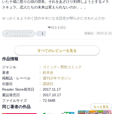
いた十戒に怒り心頭の団長。それをあざけり利用しようとするメラ
スキュラ。恋人たちの未来は変えられないのか。。。

せっかく＆ようやく話のキモになる設定が明らかにされたんだか
ら、そこをもっと深堀すればいいと思うんだけど、団長の闇の力＆
続きを読む
メラスキュラ、雑に扱われるヘルブラムにディアンヌ（涙）、そし
ブクログレビューは
投稿日
:
2023.11.21
1
てまた闘級インフレの仲間討ちといろいろ盛りすぎだと思うんだよ
いいねできません
なあ。そしてほとんどが予定調和のパターン芸。

それっぽい描写が無くなってたからすっかり忘れてたけど、団長が
すべてのレビューを見る
感情無くした件は（設定上）まだ生きとったし。。。
作品情報
ジャンル
:
コミック
-
男性コミック
著者
:
鈴木央
掲載誌・レーベル
:
週刊少年マガジン
出版社
:
講談社
Reader Store発売日
:
2017.11.17
書誌発売日
:
2017.10.17
ファイルサイズ
:
72.5MB
同じ著者の作品
もっと見る