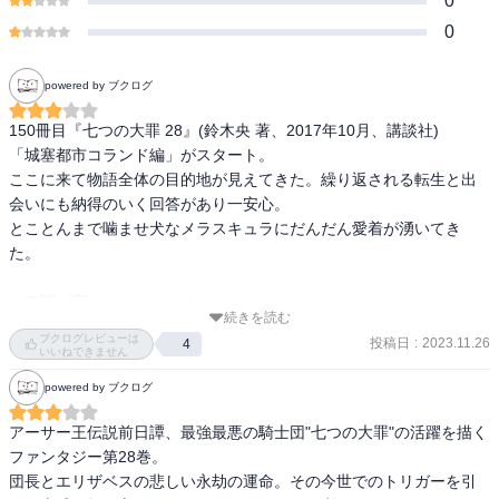
0
0
powered by ブクログ
150冊目『七つの大罪 28』(鈴木央 著、2017年10月、講談社)

「城塞都市コランド編」がスタート。

ここに来て物語全体の目的地が見えてきた。繰り返される転生と出
会いにも納得のいく回答があり一安心。

とことんまで噛ませ犬なメラスキュラにだんだん愛着が湧いてき
た。

〈口調が変わった だけかよ…？〉
続きを読む
ブクログレビューは
投稿日
:
2023.11.26
4
いいねできません
powered by ブクログ
アーサー王伝説前日譚、最強最悪の騎士団"七つの大罪"の活躍を描く
ファンタジー第28巻。

団長とエリザベスの悲しい永劫の運命。その今世でのトリガーを引