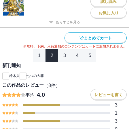
試し読み
お気に入り
あらすじを見る
まとめてカート
※無料、予約、入荷通知のコンテンツはカートに追加されません。
1
2
3
4
5
新刊通知
鈴木央
七つの大罪
この作品のレビュー
（
8
件）
4.0
レビューを書く
平均
3
1
3