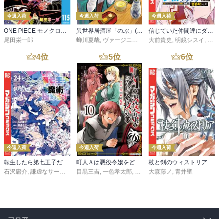
今週入荷
今週入荷
今週入荷
ONE PIECE モノクロ版 115
異世界居酒屋「のぶ」(22)
信じていた仲間達にダンジョン奥地で殺されかけたがギフト『無限ガチャ』でレベル９９９９の仲間達を手に入れて元パーティーメンバーと世界に復讐＆『ざまぁ！』します！（２３）
尾田栄一郎
蝉川夏哉
,
ヴァージニア二等兵
大前貴史
,
転
,
明鏡シスイ
,
ｔｅ
4
位
5
位
6
位
今週入荷
今週入荷
今週入荷
転生したら第七王子だったので、気ままに魔術を極めます（２４）
町人Ａは悪役令嬢をどうしても救いたい ～どぶと空と氷の姫君～１０【電子書店共通特典イラスト付】
杖と剣のウィストリア（１６）
石沢庸介
,
謙虚なサークル
,
メル。
目黒三吉
,
一色孝太郎
,
Parum
大森藤ノ
,
青井聖