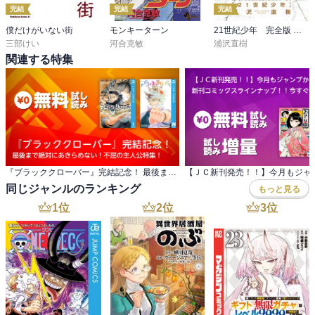
完結
完結
完結
僕だけがいない街
モンキーターン
21世紀少年 完全版 デジタル Ver.
三部けい
河合克敏
浦沢直樹
関連する特集
『ブラッククローバー』完結記念！ 最後まで絶対にあきらめない！不屈の主人公特集！
同じジャンルのランキング
もっと見る
1
位
2
位
3
位