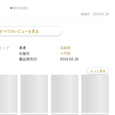
続きを読む
玲欧の大学から近い短大にしたって、将来そんな決め方でいいのかな
ないからってそれはちょっと違う気がした。ハッピーエンドだけどな
投稿日
:
2019.01.19
つ目の探偵の話の方が好きだった。
すべてのレビューを見る
ミック
著者
:
花緒莉
出版社
:
小学館
書誌発売日
:
2015.02.26
もっと見る