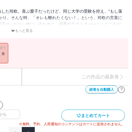
格した玲欧。喜ぶ愛子だったけど、同じ大学の受験を控え、“もし落
ばかり。そんな時、「オレも離れたくない！」という、玲欧の言葉に
愛子はふたり一緒にいるために、必死のラストスパート！ところが、
もっと見る
11まで
！全
この作品の最新巻
続巻を自動購入
から
まとめてカート
※無料、予約、入荷通知のコンテンツはカートに追加されません。