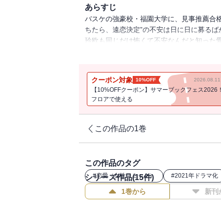
あらすじ
バスケの強豪校・福園大学に、見事推薦合
ちたら、遠恋決定”の不安は日に日に募る
玲欧も同じだけ怖くて不安なんだと知った
受験当日に・・・！?
クーポン対象
10%OFF
2026.08.
【10%OFFクーポン】サマーブックフェス2026
フロアで使える
この作品の1巻
この作品のタグ
#
恋愛（女性コミック）
#
2021年ドラマ化
シリーズ作品(
15
件)
1巻から
新刊