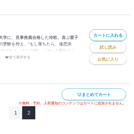
――！？愛子と玲欧に最大のピンチ到
には予想もしない展開がまってい
カートに入れる
大学に、見事推薦合格した玲欧。喜ぶ愛子
の受験を控え、“もし落ちたら、遠恋決
試し読み
募るばかり。そんな時、「オレも離れたく
の言葉に玲欧も同じだけ怖くて不安なんだ
全て表示する
お気に入り
一緒にいるために、必死のラストスパー
日に・・・！?
まとめてカート
※無料、予約、入荷通知のコンテンツはカートに追加されません。
1
2