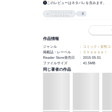
このレビューはネタバレを含みます。
最終巻。大学受験失敗してその後の進路を
ブクログレビューは
ってすごい疑問に思っちゃった。離れたく
0
いいねできません
んか微妙だった。後半は読みきりが2つ。2
作品情報
ジャンル
:
コミック
-
女性コ
掲載誌・レーベル
:
Ｃｈｅｅｓｅ！
Reader Store発売日
:
2015.05.01
ファイルサイズ
:
41.5MB
同じ著者の作品
続巻入荷