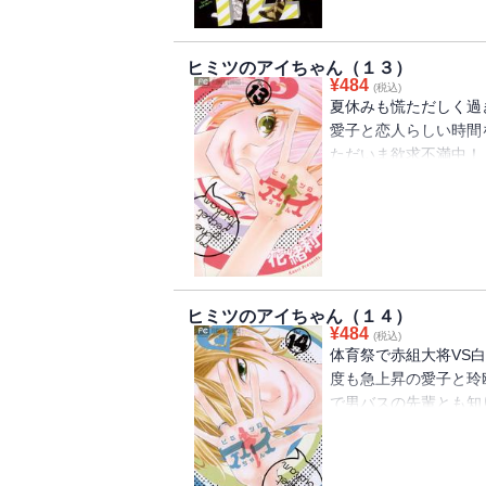
玲欧にとってすごくい
遠距離恋愛という事実
ヒミツのアイちゃん（１３）
¥
484
(税込)
まさかの遠恋！？
夏休みも慌ただしく過
どーする愛子！！？？
愛子と恋人らしい時間
ただいま欲求不満中！
「アイツ、俺が彼氏だ
さらには、秋の体育祭
赤組大将と白組大将と
久々のライバルモード
玲欧のイライラはMAX
ヒミツのアイちゃん（１４）
¥
484
(税込)
「ねだってせがんでく
体育祭で赤組大将VS
キスもエッチもしてや
度も急上昇の愛子と玲
玲欧の反撃スタートに愛
で男バスの先輩とも知
時、愛子のバイト先の
ケイト。舞として仕事
いつから玲欧とつき合