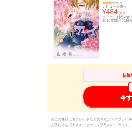
(
2
)
レビューを書く
¥
484
(税込)
クーポン利用対象
2015年05月01日
新規
今す
※この商品はタブレットなど大きなディスプレイを
文字だけを拡大することや、文字列のハイライト、