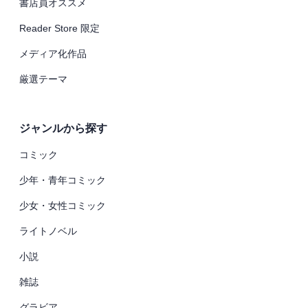
書店員オススメ
Reader Store 限定
メディア化作品
厳選テーマ
ジャンルから探す
コミック
少年・青年コミック
少女・女性コミック
ライトノベル
小説
雑誌
グラビア