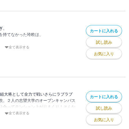
い話だと分かっている一方、
が愛子に重くのしかかって・・・！？
ぎ、
カートに入れる
を持てなかった玲欧は、
試し読み
ってコト、忘れてんじゃねーか？」
全て表示する
お気に入り
で、
して対決することになった二人！
に盛り上がる愛子とは裏腹に、
！！
るまで、
白組大将として全力で戦いさらにラブラブ
カートに入れる
んねーから！」
欧。２人の志望大学のオープンキャンパス
子は･･･！？
り合ってテンション上がりまくり！そんな
試し読み
メイド喫茶に体験メイドとして入ってきた
全て表示する
を教えることになったけど ”センパイは
お気に入り
ってんすか？” と訊かれ大パニック！！