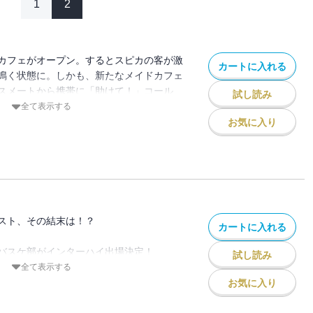
1
2
カフェがオープン。するとスピカの客が激
カートに入れる
鳴く状態に。しかも、新たなメイドカフェ
スメートから携帯に「助けて！」コール
試し読み
ェ、なんかおかしーぞ！？
全て表示する
アイコが立ち上がる！！
お気に入り
スト、その結末は！？
カートに入れる
バスケ部がインターハイ出場決定！
試し読み
たが、試合直前、
全て表示する
第で、玲欧の県外の福園大学への推薦が決
お気に入り
福園大学への推薦が、