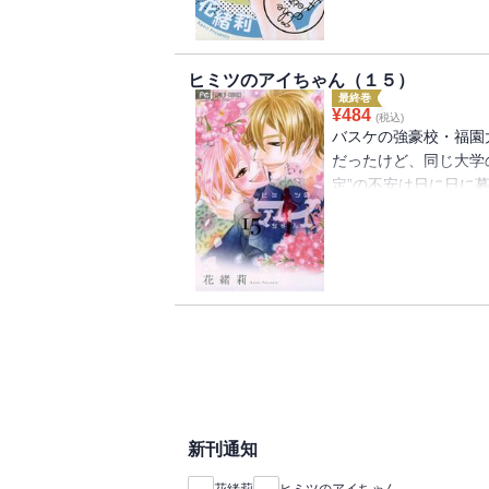
バレてる！？マジか―
来！！ところが、そこ
た・・・！？
ヒミツのアイちゃん（１５）
最終巻
¥
484
(税込)
バスケの強豪校・福園
だったけど、同じ大学
定”の不安は日に日に
ない！」という、玲欧
と知った愛子はふたり
ト！ところが、受験当
新刊通知
花緒莉
ヒミツのアイちゃん