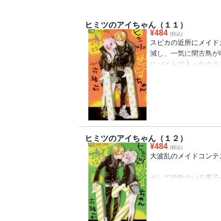
ヒミツのアイちゃん（１１）
¥
484
(税込)
スピカの近所にメイド
減し、一気に閑古鳥が
にバイトで入ったクラ
が！！このメイドカフ
スピカ最大のピンチに
ヒミツのアイちゃん（１２）
¥
484
(税込)
大波乱のメイドコンテ
そして玲欧のいる男子
喜び激励する愛子だっ
インターハイの結果次
まると知ってしまう。
バスケの強豪校である