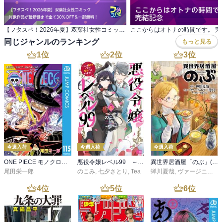
【フタスペ！2026年夏】双葉社女性コミック 対象作品が最新巻まで全て30％OFF＆一部無料！
ここからはオトナの時間です。 完
同じジャンルのランキング
もっと見る
1
位
2
位
3
位
今週入荷
今週入荷
今週入荷
ONE PIECE モノクロ版 115
悪役令嬢レベル99 ～私は裏ボスですが魔王ではありません～ その６
異世界居酒屋「のぶ」(22)
尾田栄一郎
のこみ
,
七夕さとり
,
Tea
蝉川夏哉
,
ヴァージニア二等兵
4
位
5
位
6
位