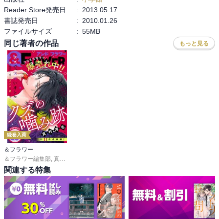
Reader Store発売日
:
2013.05.17
書誌発売日
:
2010.01.26
ファイルサイズ
:
55MB
同じ著者の作品
もっと見る
続巻入荷
＆フラワー
＆フラワー編集部
,
真村澪生
,
もりなかもなか
,
芒其之一
,
小出真朱
,
深山くのえ
,
笹
関連する特集