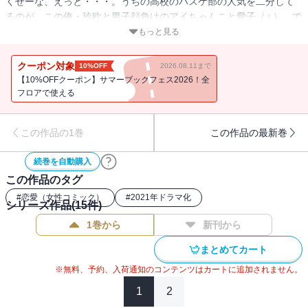
くせーな、えっと・・・。うちの高校のバスケ部の人気を二分して
るのが、この俺・玲欧と男子顔負けのアイちゃんこと愛子（♀）。で
も、ラブレターの数もバスケの腕も俺が圧勝なわけ。そんなある
もっと見る
日、男バスの連中に誘われていったメイドカフェで、サイコーに可
愛いメイドの舞サンに一目ボレ！！ところがカノジョは、あの愛子
クーポン対象
10%OFF
2026.08.11まで
だった――！？！？！？続きは・・・あーもう読めばわかるんで！
【10%OFFクーポン】サマーブックフェス2026！全
ていうか自分の恋バナ語るとか、ハズいだろ！！
フロアで使える
この作品の1巻
この作品の最新巻
続巻を自動購入
この作品のタグ
#
恋愛（女性コミック）
#
2021年ドラマ化
シリーズ作品(
15
件)
1巻から
新刊から
まとめてカート
※無料、予約、入荷通知のコンテンツはカートに追加されません。
1
2