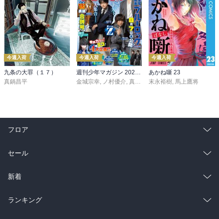
今週入荷
今週入荷
今週入荷
九条の大罪（１７）
週刊少年マガジン 2026年36・37号[2026年8月5日発売]
あかね噺 23
真鍋昌平
金城宗幸
,
ノ村優介
,
真島ヒロ
末永裕樹
,
宮島礼吏
,
馬上鷹将
,
新川直司
,
久
フロア
総合
コミック
セール
ラノベ
小説
総合
コミック
新着
雑誌・グラビア
ビジネス・実用
ラノベ
小説
総合
コミック
ランキング