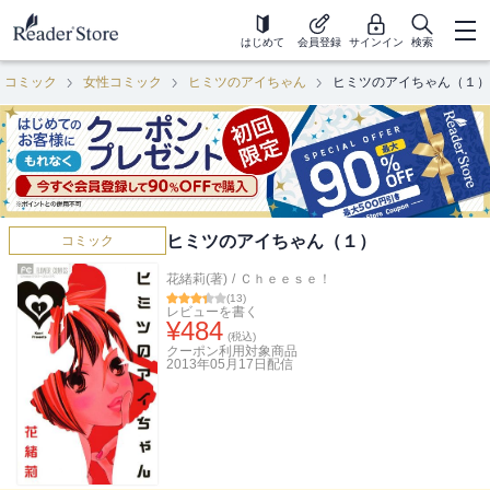
はじめて
会員登録
サインイン
検索
コミック
女性コミック
ヒミツのアイちゃん
ヒミツのアイちゃん（１）
ヒミツのアイちゃん（１）
コミック
花緒莉(著)
/
Ｃｈｅｅｓｅ！
(
13
)
レビューを書く
¥
484
(税込)
クーポン利用対象商品
2013年05月17日
配信