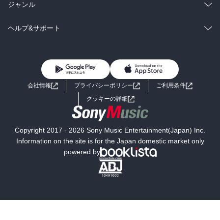
BL・TL
雑誌・グラビア
ビジネス・実用
ラノベ
小説
総合
コミック
ジャンル
BL・TL
雑誌・グラビア
ビジネス・実用
ラノベ
小説
コミック
男性コミック
ヘルプ&サポート
BL・TL
雑誌・グラビア
ビジネス・実用
女性コミック
コミック誌
初めての方へ
ヘルプ
BL・TL
ライトノベル
男子向けラノベ
よくあるご質問
お問い合わせ
会社情報
プライバシーポリシー
ご利用条件
女子向けラノベ
小説
利用規約
クッキーの詳細
国内小説
海外小説
Copyright 2017 - 2026 Sony Music Entertainment(Japan) Inc.
ミステリー
SF
Information on the site is for the Japan domestic market only
powered by
歴史・時代小説
文学
雑誌
グラビア写真集
ボーイズラブ
ティーンズラブ