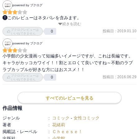
powered by ブクログ
このレビューはネタバレを含みます。
続きを読む
無料アプリ。この作者さんの他の作品を前に読んで合わないなって
ブクログレビューは
思ってたから期待しないで読んだら、思ってたより面白かった。ズ
投稿日
:
2019.01.10
0
いいねできません
ラしてメイク変えただけで気付かない程になるのかなとか思ったけ
powered by ブクログ
ど、案外早くネタバラシしたから良かった。個人的に玲欧が好き。
でもこの漫画に出てくる男の子みんないい。愛子のお兄ちゃん達と
小学館の少女漫画って短編多いイメージですが、これは長編です。 
かもっと出てこないかな。
キャラがカッコカワイイ！！割とエロくて良いですね～不動のラブ
ラブカップルが好きな方にはおススメ！！
ブクログレビューは
投稿日
:
2016.06.29
0
いいねできません
すべてのレビューを見る
作品情報
ジャンル
:
コミック
-
女性コミック
著者
:
花緒莉
掲載誌・レーベル
:
Ｃｈｅｅｓｅ！
出版社
:
小学館