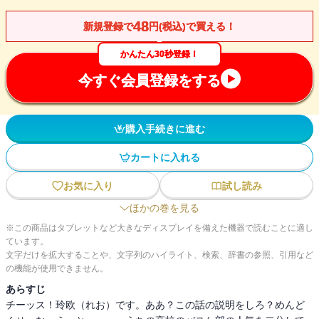
48
新規登録で
円(税込)で買える！
かんたん30秒登録！
今すぐ会員登録をする
購入手続きに進む
カートに入れる
お気に入り
試し読み
ほかの巻を見る
※この商品はタブレットなど大きなディスプレイを備えた機器で読むことに適し
ています。
文字だけを拡大することや、文字列のハイライト、検索、辞書の参照、引用など
の機能が使用できません。
あらすじ
チーッス！玲欧（れお）です。ああ？この話の説明をしろ？めんど