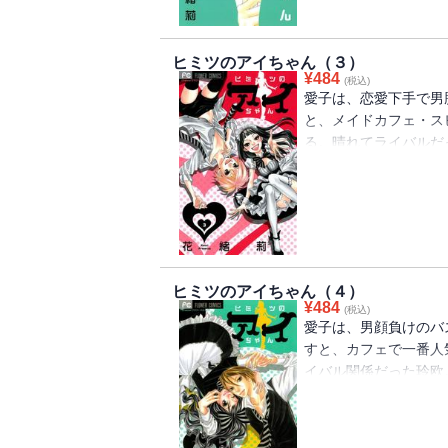
イテンションラブコメ
ヒミツのアイちゃん（３）
¥
484
(税込)
愛子は、恋愛下手で男
と、メイドカフェ・ス
る。晴れてライバルだ
愛子。けれど、学校で
る。そんな時、メイド
がやってきた！巧は玲
テ期到来・・・けど喜
体が愛子だと気づいて
る。オレってそんなに
ヒミツのアイちゃん（４）
第３巻！！
¥
484
(税込)
愛子は、男顔負けのバ
すと、カフェで一番人
イバル関係だった玲欧
ミツにしている。とこ
されて・・・？一方、
という約束をしていた