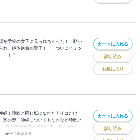
場を学校の女子に見られちゃった！ 動か
カートに入れる
られ、絶体絶命の愛子！！ ついにヒミツ
・・！？
試し読み
お気に入り
沖縄！玲欧と同じ班になれたアイコだけ
カートに入れる
！案の定、沖縄についてもなかなか玲欧と
し、巧と郁が修学旅行後に引っ越すと聞い
試し読み
うしても巧と郁を邪険に扱え
全て表示する