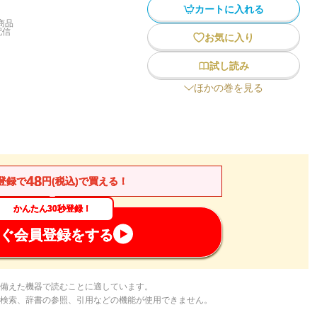
カートに入れる
商品
配信
お気に入り
試し読み
ほかの巻を見る
48
登録で
円(税込)で買える！
かんたん30秒登録！
ぐ会員登録をする
備えた機器で読むことに適しています。
検索、辞書の参照、引用などの機能が使用できません。