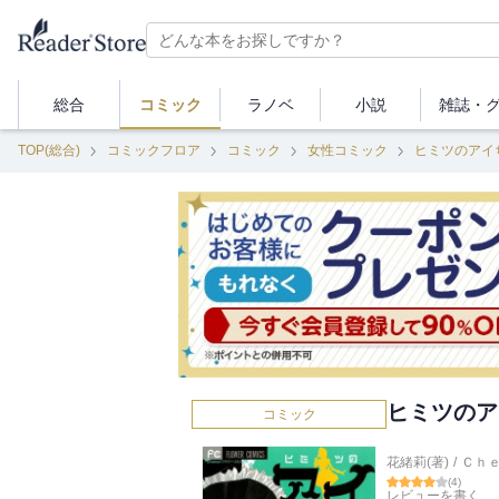
総合
コミック
ラノベ
小説
雑誌・
TOP(総合)
コミックフロア
コミック
女性コミック
ヒミツのアイ
ヒミツのア
コミック
花緒莉(著)
/
Ｃｈ
(
4
)
レビューを書く