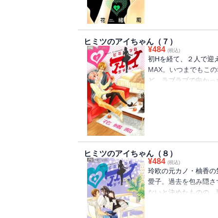
注意です!!
ヒミツのアイちゃん（７）
¥
484
(税込)
初Hを経て、２人で迎
MAX。いつまでもこ
ど、ラブラブで向かっ
ノ!!しかも玲欧と元
そうで・・・？一難去
玲欧の恋路の行方は!?
ヒミツのアイちゃん（８）
¥
484
(税込)
玲欧の元カノ・柚香の
愛子。過去を包み隠さ
ないと決めたものの、
いという不安をどうし
歩、恋人としてのステ