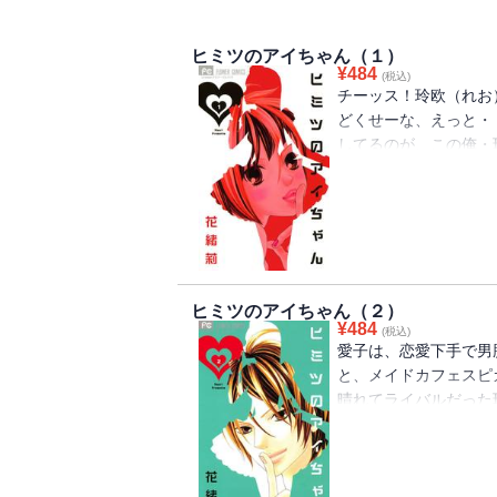
ヒミツのアイちゃん（１）
¥
484
(税込)
チーッス！玲欧（れお
どくせーな、えっと・
してるのが、この俺・
（♀）。でも、ラブレ
そんなある日、男バス
サイコーに可愛いメイ
ョは、あの愛子だった
めばわかるんで！てい
ろ！！
ヒミツのアイちゃん（２）
¥
484
(税込)
愛子は、恋愛下手で男
と、メイドカフェスピ
晴れてライバルだった
ど、学校ではカレカノ
時、メイドカフェに新
アタックする郁に、愛
して・・・？「オレっ