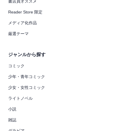
書店員オススメ
Reader Store 限定
メディア化作品
厳選テーマ
ジャンルから探す
コミック
少年・青年コミック
少女・女性コミック
ライトノベル
小説
雑誌
グラビア