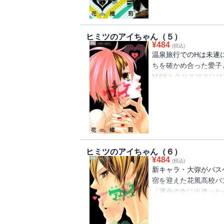
て・・・？
ヒミツのアイちゃん（５）
¥
484
(税込)
温泉旅行でのHは未遂
ちを確かめ合った愛子
MAX！クリスマスに
愛子は巧に怪我をさせ
まだまだ愛子をあきら
玲欧は、独占欲から愛
は幸せなクリスマスを
ツのハイテンションラ
ヒミツのアイちゃん（６）
¥
484
(税込)
新キャラ・大弥がバス
宿を迎えた花風高校バ
「運命の女に出逢った
みに反応してしまう愛
合宿を経て、大晦日に