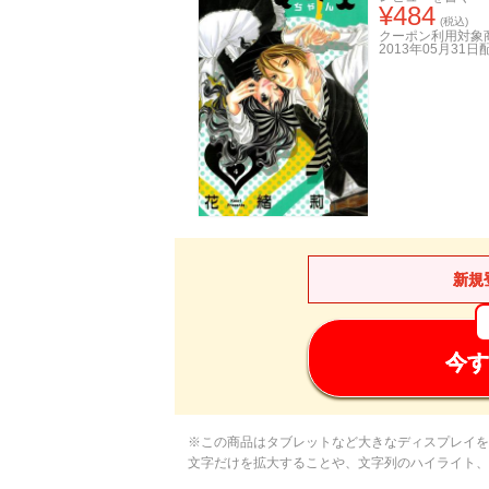
¥
484
(税込)
クーポン利用対象
2013年05月31日
新規
今す
※この商品はタブレットなど大きなディスプレイを
文字だけを拡大することや、文字列のハイライト、