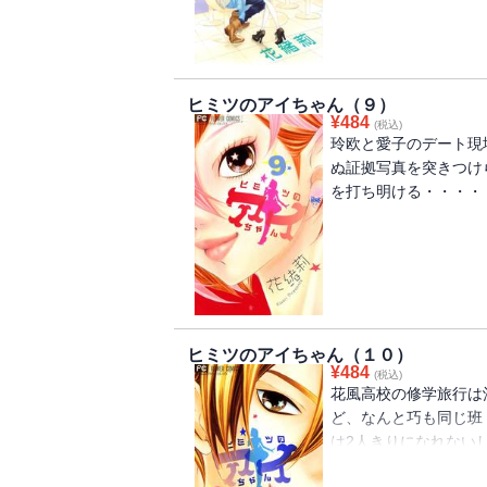
ヒミツのアイちゃん（９）
¥
484
(税込)
玲欧と愛子のデート現
ぬ証拠写真を突きつけ
を打ち明ける・・・・
ヒミツのアイちゃん（１０）
¥
484
(税込)
花風高校の修学旅行は
ど、なんと巧も同じ班
は2人きりになれない
てしまったアイコはど