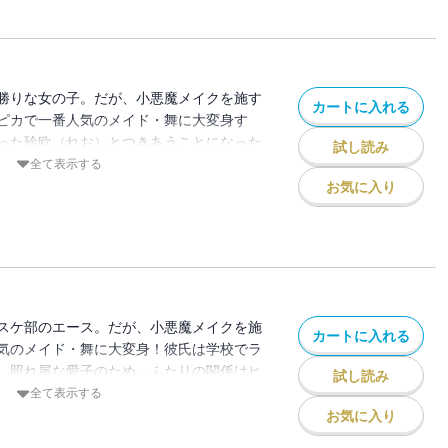
第２巻！！
勝りな女の子。だが、小悪魔メイクを施す
カートに入れる
ピカで一番人気のメイド・舞に大変身す
った玲欧（れお）とつきあうことになった
試し読み
はカレカノになったことはヒミツにして
全て表示する
カフェに新しいバイト・郁＆巧（たくみ）
お気に入り
欧の前で、「舞」が好みだと堂々宣言！モ
んでもいられない？巧はなんと「舞」の正
いるようで・・・？「いきなりモテても困
無防備なのか？」ハイテンションラブコメ
スケ部のエース。だが、小悪魔メイクを施
カートに入れる
気のメイド・舞に大変身！彼氏は学校でラ
。照れ屋な愛子のため、ふたりの関係はヒ
試し読み
ろが、バイト先の巧にバレて、さらに告白
全て表示する
玲欧と試合に勝ったら、「愛子をあげる」
お気に入り
愛子。見事男バスが地区大会で優勝し