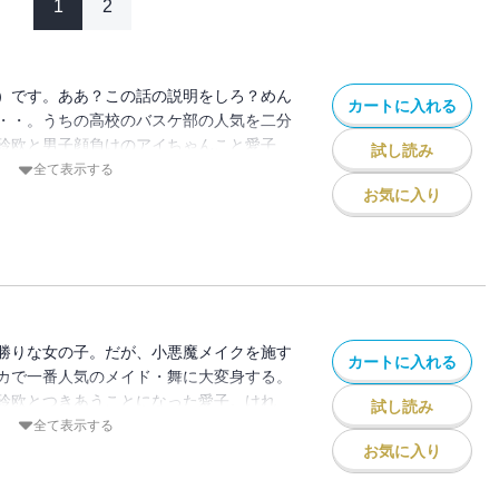
1
2
）です。ああ？この話の説明をしろ？めん
カートに入れる
・・。うちの高校のバスケ部の人気を二分
玲欧と男子顔負けのアイちゃんこと愛子
試し読み
ターの数もバスケの腕も俺が圧勝なわけ。
全て表示する
の連中に誘われていったメイドカフェで、
お気に入り
ドの舞サンに一目ボレ！！ところがカノジ
――！？！？！？続きは・・・あーもう読
うか自分の恋バナ語るとか、ハズいだ
勝りな女の子。だが、小悪魔メイクを施す
カートに入れる
カで一番人気のメイド・舞に大変身する。
玲欧とつきあうことになった愛子。けれ
試し読み
になったことはヒミツにしてる。そんな
全て表示する
しいバイト・郁がやってきた！玲欧に猛烈
お気に入り
子はイライラ。持ち前の負けず嫌いが爆発
てこんなにやきもちやきだったっけ？」ハ