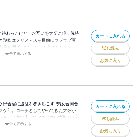
に終わったけど、お互いを大切に想う気持
カートに入れる
と玲欧はクリスマスを目前にラブラブ度
は玲欧の家でついに・・・？そんな矢先、
試し読み
てしまい、彼の世話をすることに・・・。
全て表示する
めたとは思えない巧の言動にやきもきする
お気に入り
子とケンカになってしまう。果たして２人
迎えることができるのか！？周りにはヒミ
ブコメディ第５巻！
ケ部合宿に波乱を巻き起こす!!男女合同合
カートに入れる
スケ部。コーチとしてやってきた大弥が
かも」と言い出して!?ついつい大弥のから
試し読み
子に、玲欧は・・・？でもでも、大波乱の
全て表示する
はついに２人が・・・！ドキドキ過剰に要
お気に入り