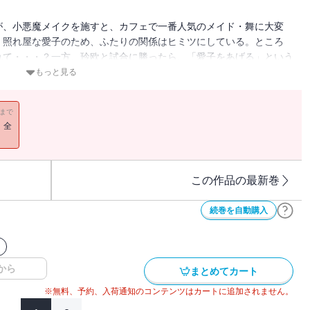
が、小悪魔メイクを施すと、カフェで一番人気のメイド・舞に大変
。照れ屋な愛子のため、ふたりの関係はヒミツにしている。ところ
れて・・・？一方、玲欧と試合に勝ったら、「愛子をあげる」という
会で優勝して・・・？
もっと見る
11まで
！全
この作品の最新巻
続巻を自動購入
から
まとめてカート
※無料、予約、入荷通知のコンテンツはカートに追加されません。