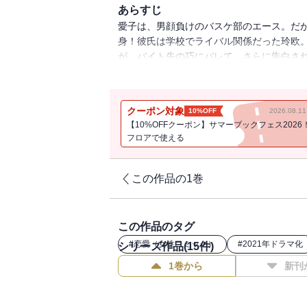
あらすじ
愛子は、男顔負けのバスケ部のエース。だ
身！彼氏は学校でライバル関係だった玲欧
が、バイト先の巧にバレて、さらに告白さ
約束をしていた愛子。見事男バスが地区大
クーポン対象
10%OFF
2026.08.
【10%OFFクーポン】サマーブックフェス2026
フロアで使える
この作品の1巻
この作品のタグ
#
恋愛（女性コミック）
#
2021年ドラマ化
シリーズ作品(
15
件)
1巻から
新刊