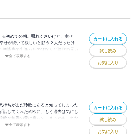
える初めての朝。照れくさいけど、幸せ
カートに入れる
の幸せが続いて欲しいと願う２人だったけ
た初詣先で出逢ったのはなんと玲欧の元カ
試し読み
カノの間にはなんだかワケありな過去があり
全て表示する
ってまた一難！一筋縄ではいかない愛子と
お気に入り
気持ちがまだ玲欧にあると知ってしまった
カートに入れる
ず話してくれた玲欧に、もう過去は気にし
玲欧が柚香の元に戻ってしまうかもしれな
試し読み
てもぬぐいきれない愛子は・・・。一歩一
全て表示する
ップを登っていく愛子と玲欧の正念場！
お気に入り