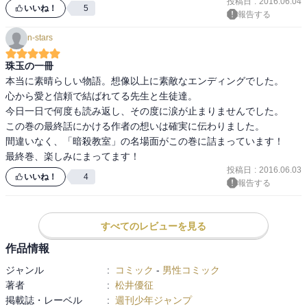
投稿日
:
2016.06.04
が、この先にこそ作品全体の真価が発揮されるのではないかと望み
いいね！
5
報告する
たくなっています。

n-stars
願わくは、かつて見たことのない素晴らしいエンディングでありま
すように…。
珠玉の一冊
本当に素晴らしい物語。想像以上に素敵なエンディングでした。

心から愛と信頼で結ばれてる先生と生徒達。

今日一日で何度も読み返し、その度に涙が止まりませんでした。

この巻の最終話にかける作者の想いは確実に伝わりました。

間違いなく、「暗殺教室」の名場面がこの巻に詰まっています！

最終巻、楽しみにまってます！
投稿日
:
2016.06.03
いいね！
4
報告する
すべてのレビューを見る
作品情報
ジャンル
:
コミック
-
男性コミック
著者
:
松井優征
掲載誌・レーベル
:
週刊少年ジャンプ