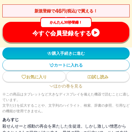
46
新規登録で
円(税込)で買える！
かんたん30秒登録！
今すぐ会員登録をする
購入手続きに進む
カートに入れる
お気に入り
試し読み
ほかの巻を見る
※この商品はタブレットなど大きなディスプレイを備えた機器で読むことに適し
ています。
文字だけを拡大することや、文字列のハイライト、検索、辞書の参照、引用など
の機能が使用できません。
あらすじ
殺せんせーと感動の再会を果たした生徒達。しかし激しい憎悪から