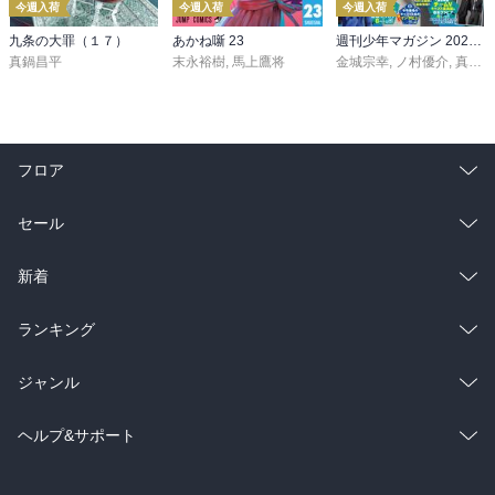
今週入荷
今週入荷
今週入荷
九条の大罪（１７）
あかね噺 23
週刊少年マガジン 2026年36・37号[2026年8月5日発売]
真鍋昌平
末永裕樹
,
馬上鷹将
金城宗幸
,
ノ村優介
,
真島ヒロ
フロア
総合
コミック
セール
ラノベ
小説
総合
コミック
新着
雑誌・グラビア
ビジネス・実用
ラノベ
小説
総合
コミック
ランキング
BL・TL
雑誌・グラビア
ビジネス・実用
ラノベ
小説
総合
コミック
ジャンル
BL・TL
雑誌・グラビア
ビジネス・実用
ラノベ
小説
コミック
男性コミック
ヘルプ&サポート
BL・TL
雑誌・グラビア
ビジネス・実用
女性コミック
コミック誌
初めての方へ
ヘルプ