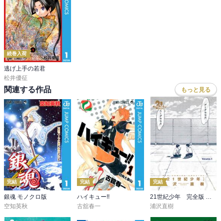
続巻入荷
逃げ上手の若君
松井優征
関連する作品
もっと見る
完結
完結
完結
銀魂 モノクロ版
ハイキュー!!
21世紀少年 完全版 デジタル Ver.
空知英秋
古舘春一
浦沢直樹