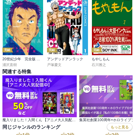
完結
完結
完結
20世紀少年 完全版 デジタル Ver.
アンデッドアンラック
もやしもん
浦沢直樹
戸塚慶文
石川雅之
関連する特集
魔入りました！入間くん 【アニメ大人気配信中】
同じジャンルのランキング
もっと見る