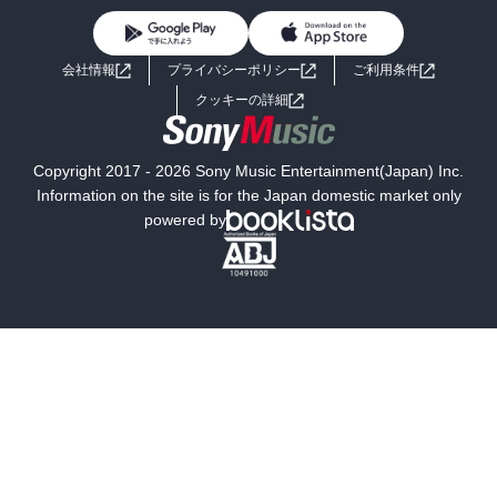
BL・TL
ライトノベル
男子向けラノベ
よくあるご質問
お問い合わせ
会社情報
プライバシーポリシー
ご利用条件
女子向けラノベ
小説
利用規約
クッキーの詳細
国内小説
海外小説
Copyright 2017 - 2026 Sony Music Entertainment(Japan) Inc.
ミステリー
SF
Information on the site is for the Japan domestic market only
powered by
歴史・時代小説
文学
雑誌
グラビア写真集
ボーイズラブ
ティーンズラブ
人文・思想・歴史
社会・政治・法律
ビジネス・経済
サイエンス・テクノロジー