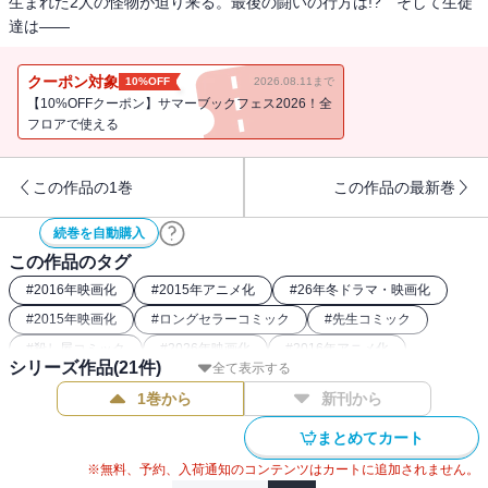
生まれた2人の怪物が迫り来る。最後の闘いの行方は!? そして生徒
達は――
クーポン対象
10%OFF
2026.08.11まで
【10%OFFクーポン】サマーブックフェス2026！全
フロアで使える
この作品の1巻
この作品の最新巻
続巻を自動購入
この作品のタグ
#
2016年映画化
#
2015年アニメ化
#
26年冬ドラマ・映画化
#
2015年映画化
#
ロングセラーコミック
#
先生コミック
#
殺し屋コミック
#
2026年映画化
#
2016年アニメ化
シリーズ作品(
21
件)
全て表示する
1巻から
新刊から
まとめてカート
※無料、予約、入荷通知のコンテンツはカートに追加されません。