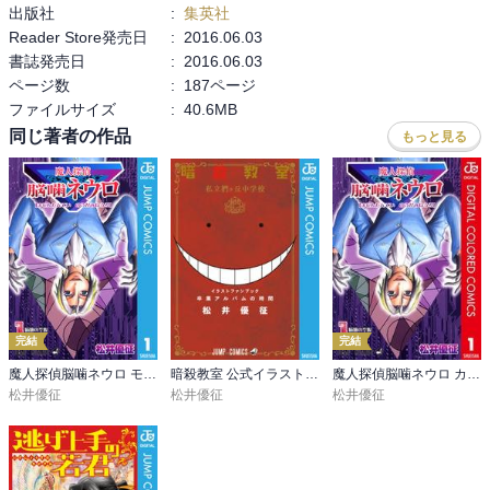
出版社
:
集英社
Reader Store発売日
:
2016.06.03
書誌発売日
:
2016.06.03
ページ数
:
187ページ
ファイルサイズ
:
40.6MB
同じ著者の作品
もっと見る
完結
完結
魔人探偵脳噛ネウロ モノクロ版
暗殺教室 公式イラストファンブック 卒業アルバムの時間
魔人探偵脳噛ネウロ カラー版
松井優征
松井優征
松井優征