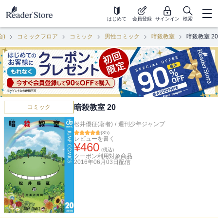
はじめて
会員登録
サインイン
検索
合)
コミックフロア
コミック
男性コミック
暗殺教室
暗殺教室 20
暗殺教室 20
コミック
松井優征(著者)
/
週刊少年ジャンプ
(
35
)
レビューを書く
¥
460
(税込)
クーポン利用対象商品
2016年06月03日
配信