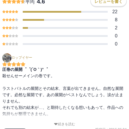
4.6
レビューを書く
平均
22
8
2
0
0
ロップイヤー
圧巻の展開゜゜(´O｀)°゜
殺せんせーメインの巻です。

ラストバトルの展開とその結末、言葉が出てきません。自然な展開
です。必然な展開です。あの展開がベストなんでしょう。涙が止ま
りません。

それでも別の結末が…、と期待したくなる想いもあって、作品への
気持ちが整理できません。

続きを読む
この巻でラストであったとしても問題ない仕上がりではあります