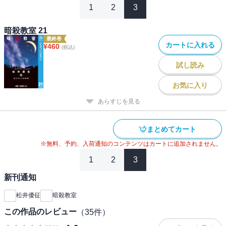
1
2
3
暗殺教室 21
最終巻
カートに入れる
¥
460
(税込)
試し読み
お気に入り
あらすじを見る
まとめてカート
※無料、予約、入荷通知のコンテンツはカートに追加されません。
1
2
3
新刊通知
松井優征
暗殺教室
この作品のレビュー
（
35
件）