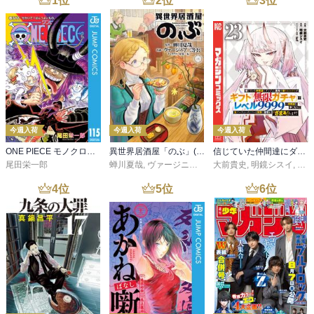
1
位
2
位
3
位
今週入荷
今週入荷
今週入荷
ONE PIECE モノクロ版 115
異世界居酒屋「のぶ」(22)
信じていた仲間達にダンジョン奥地で殺されかけたがギフト『無限ガチャ』でレベル９９９９の仲間達を手に入れて元パーティーメンバーと世界に復讐＆『ざまぁ！』します！（２３）
尾田栄一郎
蝉川夏哉
,
ヴァージニア二等兵
大前貴史
,
転
,
明鏡シスイ
,
ｔｅ
4
位
5
位
6
位