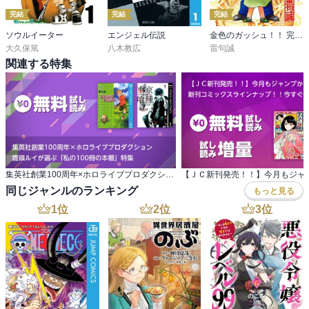
完結
完結
完結
ソウルイーター
エンジェル伝説
金色のガッシュ！！ 完全版
大久保篤
八木教広
雷句誠
関連する特集
集英社創業100周年×ホロライブプロダクション 鷹嶺ルイが選ぶ「私の100冊の本棚」特集
同じジャンルのランキング
もっと見る
1
位
2
位
3
位