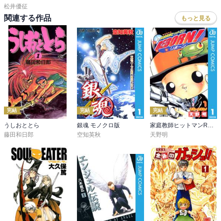
松井優征
関連する作品
もっと見る
完結
完結
完結
うしおととら
銀魂 モノクロ版
家庭教師ヒットマンREBORN! モノクロ版
藤田和日郎
空知英秋
天野明