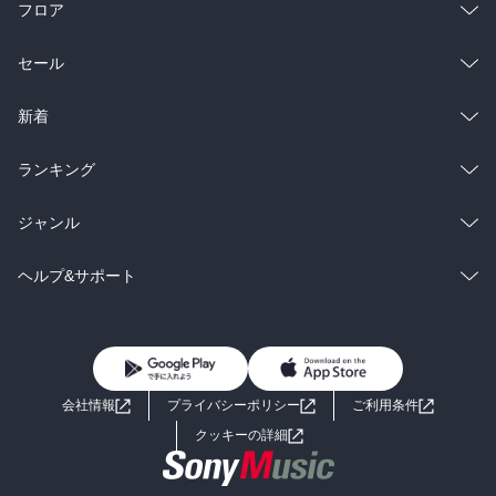
フロア
総合
コミック
セール
ラノベ
小説
総合
コミック
新着
雑誌・グラビア
ビジネス・実用
ラノベ
小説
総合
コミック
ランキング
BL・TL
雑誌・グラビア
ビジネス・実用
ラノベ
小説
総合
コミック
ジャンル
BL・TL
雑誌・グラビア
ビジネス・実用
ラノベ
小説
コミック
男性コミック
ヘルプ&サポート
BL・TL
雑誌・グラビア
ビジネス・実用
女性コミック
コミック誌
初めての方へ
ヘルプ
BL・TL
ライトノベル
男子向けラノベ
よくあるご質問
お問い合わせ
会社情報
プライバシーポリシー
ご利用条件
女子向けラノベ
小説
利用規約
クッキーの詳細
国内小説
海外小説