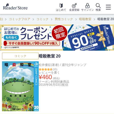
はじめて
会員登録
サインイン
検索
合)
コミックフロア
コミック
男性コミック
暗殺教室
暗殺教室 20
暗殺教室 20
コミック
松井優征(著者)
/
週刊少年ジャンプ
(
35
)
レビューを書く
¥
460
(税込)
クーポン利用対象商品
2016年06月03日
配信