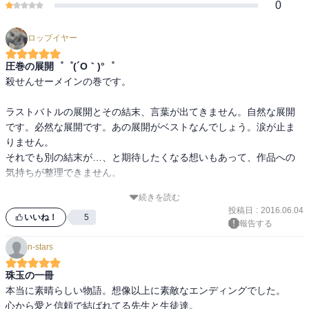
0
ロップイヤー
圧巻の展開゜゜(´O｀)°゜
殺せんせーメインの巻です。

ラストバトルの展開とその結末、言葉が出てきません。自然な展開
です。必然な展開です。あの展開がベストなんでしょう。涙が止ま
りません。

それでも別の結末が…、と期待したくなる想いもあって、作品への
気持ちが整理できません。

続きを読む
この巻でラストであったとしても問題ない仕上がりではあります
投稿日
:
2016.06.04
が、この先にこそ作品全体の真価が発揮されるのではないかと望み
いいね！
5
報告する
たくなっています。

n-stars
願わくは、かつて見たことのない素晴らしいエンディングでありま
すように…。
珠玉の一冊
本当に素晴らしい物語。想像以上に素敵なエンディングでした。

心から愛と信頼で結ばれてる先生と生徒達。
