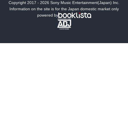
Copyright 2017 - 2026 Sony Music Entertainment(Japan) Inc.
ミステリー
SF
Information on the site is for the Japan domestic market only
powered by
歴史・時代小説
文学
雑誌
グラビア写真集
ボーイズラブ
ティーンズラブ
人文・思想・歴史
社会・政治・法律
ビジネス・経済
サイエンス・テクノロジー
コンピュータ・情報
くらし・家庭
料理・酒
ファッション・美容・ダイエット
ホビー&カルチャー
スポーツ・アウトドア
地図・ガイド
エンターテイメント