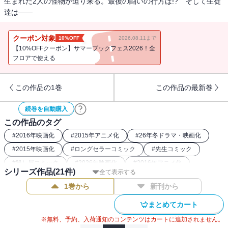
生まれた2人の怪物が迫り来る。最後の闘いの行方は!? そして生徒
達は――
クーポン対象
10%OFF
2026.08.11まで
【10%OFFクーポン】サマーブックフェス2026！全
フロアで使える
この作品の1巻
この作品の最新巻
続巻を自動購入
この作品のタグ
#
2016年映画化
#
2015年アニメ化
#
26年冬ドラマ・映画化
#
2015年映画化
#
ロングセラーコミック
#
先生コミック
#
殺し屋コミック
#
2026年映画化
#
2016年アニメ化
シリーズ作品(
21
件)
全て表示する
1巻から
新刊から
まとめてカート
※無料、予約、入荷通知のコンテンツはカートに追加されません。