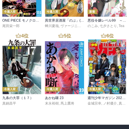
今週入荷
今週入荷
新着
ONE PIECE モノクロ版 115
異世界居酒屋「のぶ」(22)
悪役令嬢レベル99 ～私は裏ボスですが魔王ではありません～ その６
尾田栄一郎
蝉川夏哉
,
ヴァージニア二等兵
のこみ
,
転
,
七夕さとり
,
Tea
4
位
5
位
6
位
今週入荷
今週入荷
今週入荷
九条の大罪（１７）
あかね噺 23
週刊少年マガジン 2026年36・37号[2026年8月5日発売]
真鍋昌平
末永裕樹
,
馬上鷹将
金城宗幸
,
ノ村優介
,
真島ヒロ