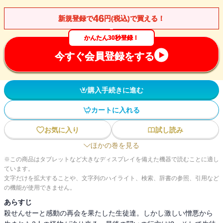
46
新規登録で
円(税込)で買える！
かんたん30秒登録！
今すぐ会員登録をする
購入手続きに進む
カートに入れる
お気に入り
試し読み
ほかの巻を見る
※この商品はタブレットなど大きなディスプレイを備えた機器で読むことに適し
ています。
文字だけを拡大することや、文字列のハイライト、検索、辞書の参照、引用など
の機能が使用できません。
あらすじ
殺せんせーと感動の再会を果たした生徒達。しかし激しい憎悪から