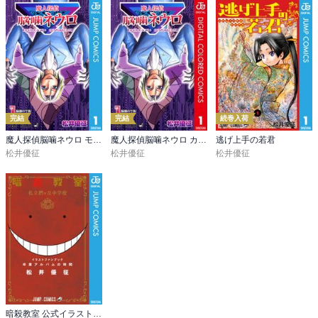
完結
完結
続巻入荷
魔人探偵脳噛ネウロ モノクロ版
魔人探偵脳噛ネウロ カラー版
逃げ上手の若君
松井優征
松井優征
松井優征
暗殺教室 公式イラストファンブック 卒業アルバムの時間