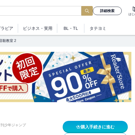
詳細検索
はじ
グラビア
ビジネス
・実用
BL・TL
タテヨミ
暗殺教室 2
週刊少年ジャンプ
購入手続きに進む