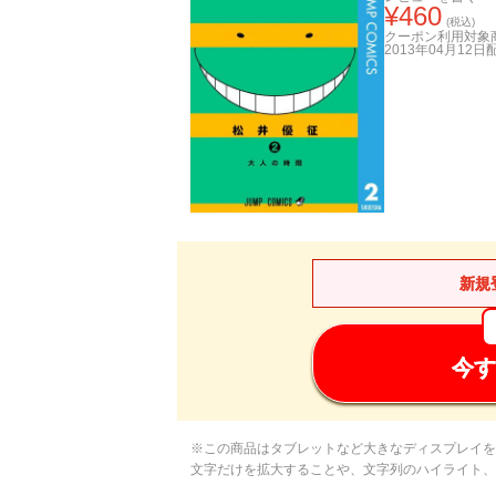
¥
460
(税込)
クーポン利用対象
2013年04月12日
新規
今す
※この商品はタブレットなど大きなディスプレイを
文字だけを拡大することや、文字列のハイライト、