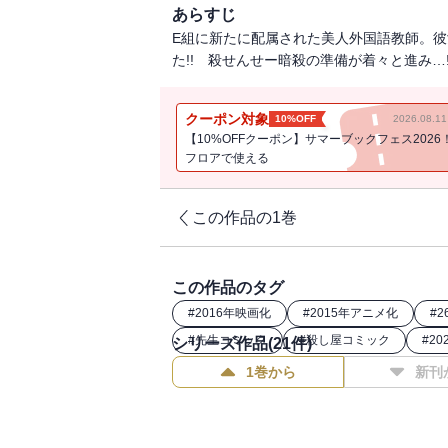
あらすじ
E組に新たに配属された美人外国語教師。
た!! 殺せんせー暗殺の準備が着々と進み…!
クーポン対象
10%OFF
2026.08.
【10%OFFクーポン】サマーブックフェス2026
フロアで使える
この作品の1巻
この作品のタグ
#
2016年映画化
#
2015年アニメ化
#
#
先生コミック
#
殺し屋コミック
#
20
シリーズ作品(
21
件)
1巻から
新刊