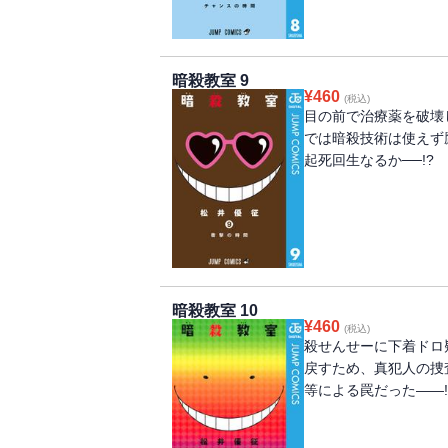
暗殺教室 9
¥
460
(税込)
目の前で治療薬を破壊
では暗殺技術は使えず
起死回生なるか──!?
暗殺教室 10
¥
460
(税込)
殺せんせーに下着ドロ
戻すため、真犯人の捜
等による罠だった――!