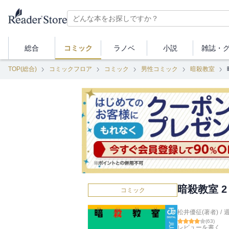
総合
コミック
ラノベ
小説
雑誌・
TOP(総合)
コミックフロア
コミック
男性コミック
暗殺教室
暗殺教室 2
コミック
松井優征(著者)
/
(
63
)
レビューを書く