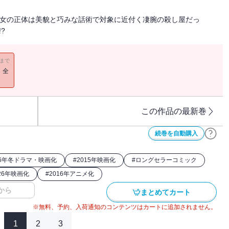
彼女の正体は美貌と巧みな話術で対象に近付く凄腕の殺し屋だっ
?
11まで
！全
この作品の最新巻
続巻を自動購入
26年冬ドラマ・映画化
#
2015年映画化
#
ロングセラーコミック
26年映画化
#
2016年アニメ化
から
まとめてカート
※無料、予約、入荷通知のコンテンツはカートに追加されません。
1
2
3