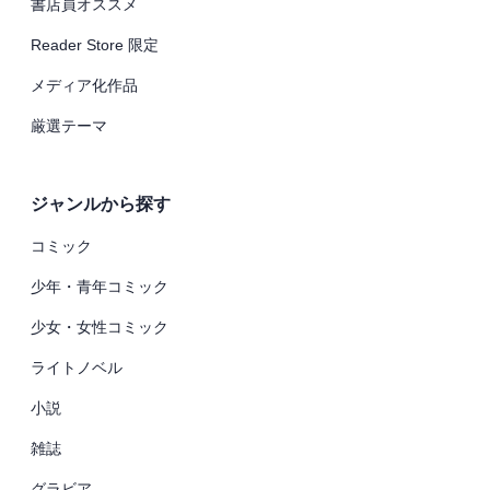
書店員オススメ
Reader Store 限定
メディア化作品
厳選テーマ
ジャンルから探す
コミック
少年・青年コミック
少女・女性コミック
ライトノベル
小説
雑誌
グラビア