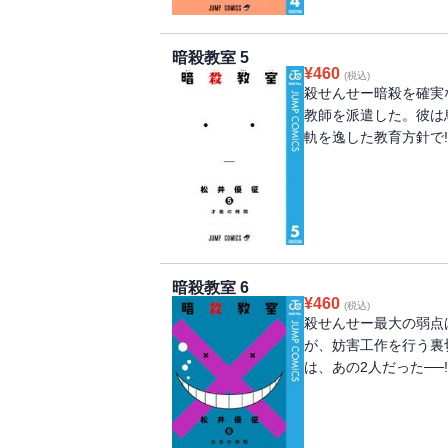
暗殺教室 5
¥
460
(税込)
殺せんせー暗殺を確実
教師を派遣した。彼は
軌を逸した教育方針で!
暗殺教室 6
¥
460
(税込)
殺せんせー最大の弱点
が、妨害工作を行う裏
は、あの2人だった──!