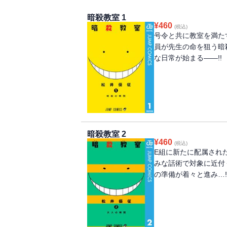
暗殺教室 1
¥
460
(税込)
号令と共に教室を満た
員が先生の命を狙う暗
な日常が始まる――!!
暗殺教室 2
¥
460
(税込)
E組に新たに配属され
みな話術で対象に近付
の準備が着々と進み…!