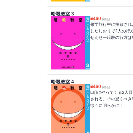
暗殺教室 3
¥
460
(税込)
修学旅行中に拉致され
したしおりで2人の行
せんせー暗殺の行方は!
暗殺教室 4
¥
460
(税込)
E組にやってくる2人
される、その驚くべき
徐々に明らかに!!