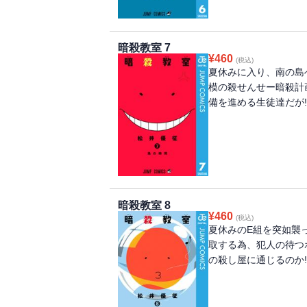
暗殺教室 7
¥
460
(税込)
夏休みに入り、南の島
模の殺せんせー暗殺計
備を進める生徒達だが!
暗殺教室 8
¥
460
(税込)
夏休みのE組を突如襲
取する為、犯人の待つ
の殺し屋に通じるのか!