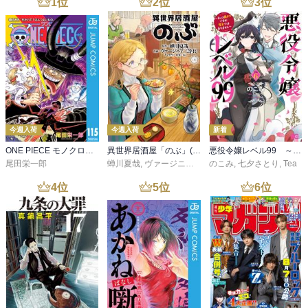
1
位
2
位
3
位
今週入荷
今週入荷
新着
ONE PIECE モノクロ版 115
異世界居酒屋「のぶ」(22)
悪役令嬢レベル99 ～私は裏ボスですが魔王ではありません～ その６
尾田栄一郎
蝉川夏哉
,
ヴァージニア二等兵
のこみ
,
転
,
七夕さとり
,
Tea
4
位
5
位
6
位