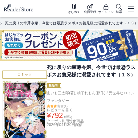
はじめて
会員登録
サインイン
検索
死に戻りの幸薄令嬢、今世では最恐ラスボスお義兄様に溺愛されてます（１３）
死に戻りの幸薄令嬢、今世では最恐ラス
ボスお義兄様に溺愛されてます（１３）
コミック
最新巻
山いも三太郎(著)
,
柚子れもん(原作)
/
異世界ヒロイン
ファンタジー
(
1
)
レビューを書く
¥
792
(税込)
クーポン利用対象商品
2026年04月30日
配信