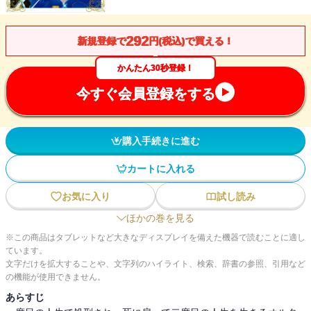
292
新規登録で
円(税込)で買える！
かんたん30秒登録！
今すぐ会員登録をする
購入手続きに進む
カートに入れる
お気に入り
試し読み
ほかの巻を見る
※この商品はタブレットなど大きなディスプレイを備えた機器で読むことに適し
ています。
文字だけを拡大することや、文字列のハイライト、検索、辞書の参照、引用など
の機能が使用できません。
あらすじ