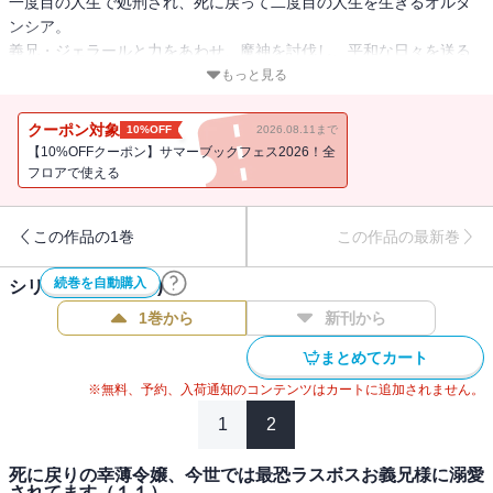
一度目の人生で処刑され、死に戻って二度目の人生を生きるオルタ
ンシア。
義兄・ジェラールと力をあわせ、魔神を討伐し、平和な日々を送る
ヴェリテ公爵家だったが、
もっと見る
ある時からオルタンシアは同じ悪夢を何度も見てうなされるよう
に…。
クーポン対象
10%OFF
2026.08.11まで
それは、父・ヴェリテ公爵が死んでしまうという内容だった。
【10%OFFクーポン】サマーブックフェス2026！全
フロアで使える
あまりにも繰り返す悪夢を女神に問い詰めたオルタンシアは
それが≪予知夢≫のようなものであると知る。
この作品の1巻
この作品の最新巻
父が亡くなってしまえば、強大な力を持ち、一度目の人生で世界を
滅ぼしてしまった兄が
続巻を自動購入
シリーズ作品(
13
件)
また暴走してしまう…！？
1巻から
新刊から
父の無事と兄の心の安寧を守るべく、オルタンシアは新しい女神の
まとめてカート
加護≪時間跳躍≫を使うのだが…。
家族への想いと、兄への愛が時をかける！
※無料、予約、入荷通知のコンテンツはカートに追加されません。
大人気、死に戻り兄妹ファンタジー第１３巻！
1
2
死に戻りの幸薄令嬢、今世では最恐ラスボスお義兄様に溺愛
されてます（１１）