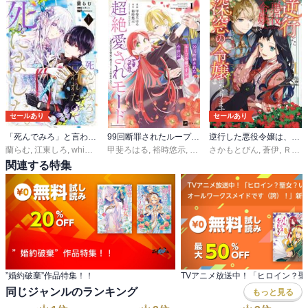
セールあり
セールあり
「死んでみろ」と言われたので死にました。
99回断罪されたループ令嬢ですが今世は「超絶愛されモード」ですって!?
逆行した悪役令嬢は、なぜか魔力を失ったので深窓の令嬢になります
蘭らむ
,
江東しろ
,
whimhalooo
甲斐ろはる
,
裕時悠示
,
ひだかなみ
さかもとびん
,
蒼伊
,
ＲＡＨＷＩＡ
関連する特集
”婚約破棄”作品特集！！
同じジャンルのランキング
もっと見る