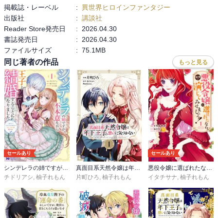
掲載誌・レーベル
:
異世界ヒロインファンタジー
出版社
:
講談社
Reader Store発売日
:
2026.04.30
書誌発売日
:
2026.04.30
ファイルサイズ
:
75.1MB
同じ著者の作品
もっと見る
セールあり
セールあり
シンデレラの姉ですが、不本意ながら王子と結婚することになりました～身代わり王太子妃は離宮でスローライフを満喫する～（コミック）
真面目系天然令嬢は年下王子の想いに気づかない
悪役令嬢に選ばれたなら、優雅に演じてみせましょう！(コミック)
チドリアシ
,
柚子れもん
片町ひろ
,
柚子れもん
イタチサナ
,
柚子れもん