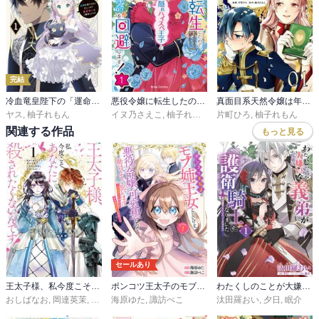
完結
冷血竜皇陛下の「運命の番」らしいですが、後宮に引きこもろうと思います ～幼竜を愛でるのに忙しいので皇后争いはご勝手にどうぞ～
悪役令嬢に転生したので、隠れハイスペ王子と破滅の運命を回避します！【単行本】
真面目系天然令嬢は年下王子の想いに気づかない【単話版】
ヤス
,
柚子れもん
イヌ乃さえこ
,
柚子れもん
片町ひろ
,
柚子れもん
関連する作品
もっと見る
セールあり
王太子様、私今度こそあなたに殺されたくないんです！ ～聖女に嵌められた貧乏令嬢、二度目は串刺し回避します！～
ポンコツ王太子のモブ姉王女らしいけど、悪役令嬢が可哀想なので助けようと思います～王女ルートがない！？なら作ればいいのよ！～@COMIC
わたくしのことが大嫌いな義弟が護衛騎士になりました
おしばなお
,
岡達英茉
,
先崎真琴
海原ゆた
,
諏訪ぺこ
汰田羅おい
,
夕日
,
眠介