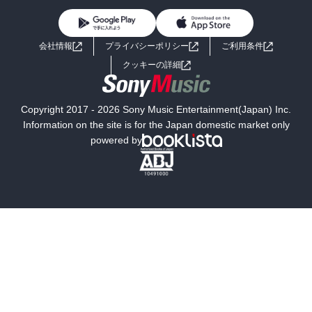
BL・TL
ライトノベル
男子向けラノベ
よくあるご質問
お問い合わせ
会社情報
プライバシーポリシー
ご利用条件
女子向けラノベ
小説
利用規約
クッキーの詳細
国内小説
海外小説
Copyright 2017 - 2026 Sony Music Entertainment(Japan) Inc.
ミステリー
SF
Information on the site is for the Japan domestic market only
powered by
歴史・時代小説
文学
雑誌
グラビア写真集
ボーイズラブ
ティーンズラブ
人文・思想・歴史
社会・政治・法律
ビジネス・経済
サイエンス・テクノロジー