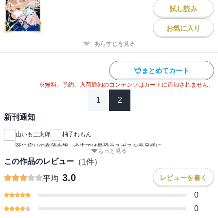
試し読み
お気に入り
あらすじを見る
まとめてカート
※無料、予約、入荷通知のコンテンツはカートに追加されません。
1
2
新刊通知
山いも三太郎
柚子れもん
死に戻りの幸薄令嬢、今世では最恐ラスボスお義兄様に
もっと見る
この作品のレビュー
（
1
件）
3.0
レビューを書く
平均
0
0