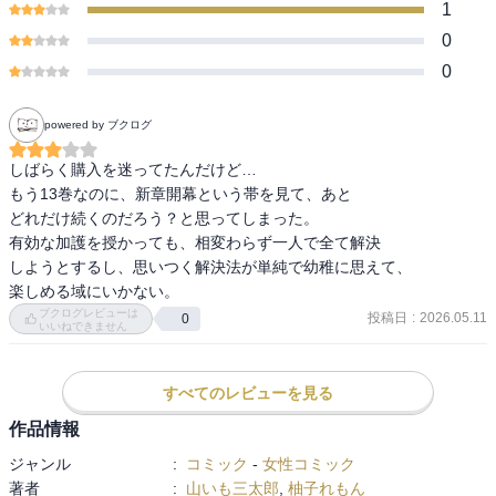
1
0
0
powered by ブクログ
しばらく購入を迷ってたんだけど…

もう13巻なのに、新章開幕という帯を見て、あと

どれだけ続くのだろう？と思ってしまった。

有効な加護を授かっても、相変わらず一人で全て解決

しようとするし、思いつく解決法が単純で幼稚に思えて、

楽しめる域にいかない。
ブクログレビューは
投稿日
:
2026.05.11
0
いいねできません
すべてのレビューを見る
作品情報
ジャンル
:
コミック
-
女性コミック
著者
:
山いも三太郎
,
柚子れもん