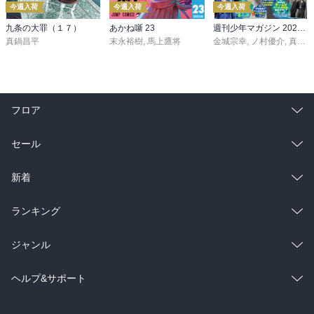
今週入荷
今週入荷
今週入荷
九条の大罪（１７）
あかね噺 23
週刊少年マガジン 2026年36・37号[2026年8月5日発売]
真鍋昌平
末永裕樹
,
馬上鷹将
金城宗幸
,
ノ村優介
,
真島ヒロ
フロア
総合
コミック
セール
ラノベ
小説
総合
コミック
新着
雑誌・グラビア
ビジネス・実用
ラノベ
小説
総合
コミック
ランキング
BL・TL
雑誌・グラビア
ビジネス・実用
ラノベ
小説
総合
コミック
ジャンル
BL・TL
雑誌・グラビア
ビジネス・実用
ラノベ
小説
コミック
男性コミック
ヘルプ&サポート
BL・TL
雑誌・グラビア
ビジネス・実用
女性コミック
コミック誌
初めての方へ
ヘルプ