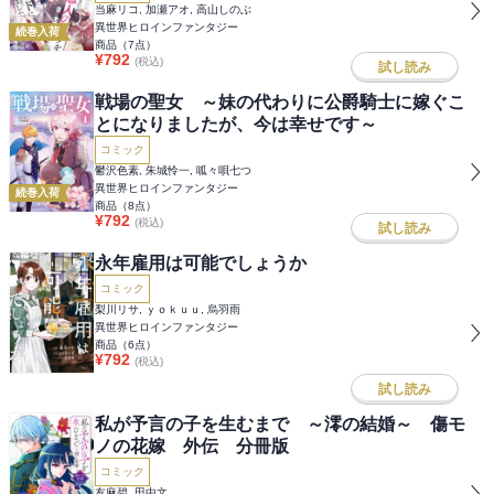
当麻リコ, 加瀬アオ, 高山しのぶ
異世界ヒロインファンタジー
続巻入荷
商品（
7
点）
¥
792
(税込)
試し読み
戦場の聖女 ～妹の代わりに公爵騎士に嫁ぐこ
とになりましたが、今は幸せです～
コミック
鬱沢色素, 朱城怜一, 呱々唄七つ
異世界ヒロインファンタジー
続巻入荷
商品（
8
点）
¥
792
(税込)
試し読み
永年雇用は可能でしょうか
コミック
梨川リサ, ｙｏｋｕｕ, 烏羽雨
異世界ヒロインファンタジー
商品（
6
点）
¥
792
(税込)
試し読み
私が予言の子を生むまで ～澪の結婚～ 傷モ
ノの花嫁 外伝 分冊版
コミック
友麻碧, 田中文