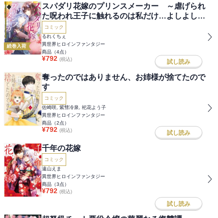
スパダリ花嫁のプリンスメーカー ～虐げられ
た呪われ王子に触れるのは私だけ…よしよしし
て育てたら一途に溺愛されました～
コミック
るれくちぇ
異世界ヒロインファンタジー
続巻入荷
商品（
4
点）
¥
792
(税込)
試し読み
奪ったのではありません、お姉様が捨てたので
す
コミック
佐崎咲, 紫彗冷泉, 祀花よう子
異世界ヒロインファンタジー
商品（
2
点）
¥
792
(税込)
試し読み
千年の花嫁
コミック
遠山えま
異世界ヒロインファンタジー
商品（
3
点）
¥
792
(税込)
試し読み