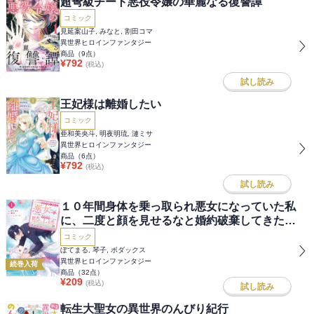
超弩級チート悪役令嬢の華麗なる復讐譚
コミック
見延案山子, みなと, 割田コマ
異世界ヒロインファンタジー
商品（
9
点）
¥
792
(税込)
試し読み
王妃様は離婚したい
コミック
亜和美央斗, 明夜明琉, 漣ミサ
異世界ヒロインファンタジー
商品（
6
点）
¥
792
(税込)
試し読み
１０年間身体を乗っ取られ悪女になっていた私
に、二度と顔を見せるなと婚約破棄してきた騎
士様が今日も縋ってくる 分冊版
コミック
ぼてまる, 琴子, ボダックス
異世界ヒロインファンタジー
続巻入荷
商品（
32
点）
¥
209
(税込)
試し読み
転生大聖女の異世界のんびり紀行