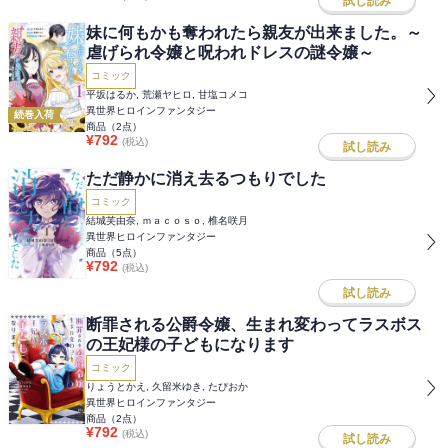
試し読み
妹に何もかも奪われたら親友が出来ました。～
虐げられ令嬢と呪われドレスの謎令嬢～
コミック
平坂はるか, 荒瀬ヤヒロ, 甘塩コメコ
異世界ヒロインファンタジー
続巻入荷
商品（
2
点）
¥
792
(税込)
試し読み
ただ静かに消え去るつもりでした
コミック
結城芙由奈, ｍａｃｏｓｏ, 椎名咲月
異世界ヒロインファンタジー
商品（
5
点）
¥
792
(税込)
試し読み
断罪される公爵令嬢、生まれ変わってラスボス
の王妃様の子どもになります
コミック
りょうとかえ, 久留米ゆき, たぴおか
異世界ヒロインファンタジー
商品（
2
点）
¥
792
(税込)
試し読み