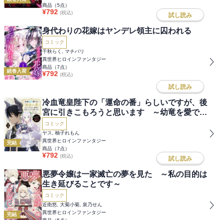
商品（
5
点）
¥
792
(税込)
試し読み
身代わりの花嫁はヤンデレ領主に囚われる
コミック
千秋らく, マチバリ
異世界ヒロインファンタジー
商品（
7
点）
続巻入荷
¥
792
(税込)
試し読み
冷血竜皇陛下の「運命の番」らしいですが、後
宮に引きこもろうと思います ～幼竜を愛でる
のに忙しいので皇后争いはご勝手にどうぞ～
コミック
ヤス, 柚子れもん
異世界ヒロインファンタジー
完結
商品（
7
点）
¥
792
(税込)
試し読み
悪夢令嬢は一家滅亡の夢を見た ～私の目的は
生き延びることです～
コミック
近衛悠, 大菊小菊, 泉乃せん
異世界ヒロインファンタジー
完結