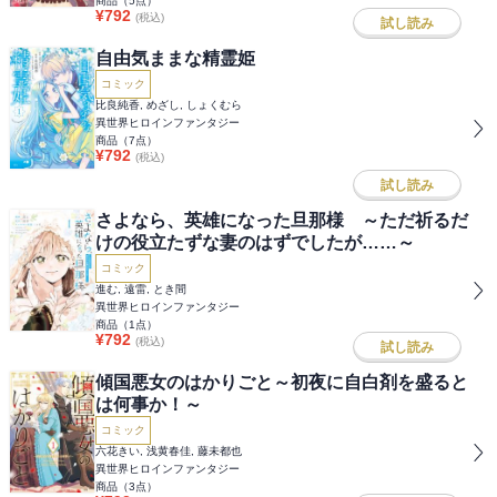
商品（
5
点）
¥
792
(税込)
試し読み
自由気ままな精霊姫
コミック
比良純香, めざし, しょくむら
異世界ヒロインファンタジー
商品（
7
点）
¥
792
(税込)
試し読み
さよなら、英雄になった旦那様 ～ただ祈るだ
けの役立たずな妻のはずでしたが……～
コミック
進む, 遠雷, とき間
異世界ヒロインファンタジー
商品（
1
点）
¥
792
(税込)
試し読み
傾国悪女のはかりごと～初夜に自白剤を盛ると
は何事か！～
コミック
六花きい, 浅黄春佳, 藤未都也
異世界ヒロインファンタジー
商品（
3
点）