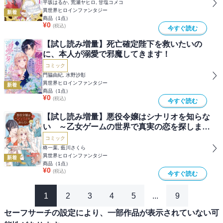
平坂はるか, 荒瀬ヤヒロ, 甘塩コメコ
異世界ヒロインファンタジー
新着
商品（
1
点）
¥
0
(税込)
今すぐ読む
【試し読み増量】死亡確定陛下を救いたいの
に、本人が溺愛で邪魔してきます！
コミック
門脇由紀, 水野沙彰
異世界ヒロインファンタジー
新着
商品（
1
点）
¥
0
(税込)
今すぐ読む
【試し読み増量】悪役令嬢はシナリオを知らな
い ～乙女ゲームの世界で真実の恋を探しま
す！～
コミック
柊一葉, 藍川さくら
異世界ヒロインファンタジー
新着
商品（
1
点）
¥
0
(税込)
今すぐ読む
1
2
3
4
5
...
9
セーフサーチの設定により、一部作品が表示されていない可