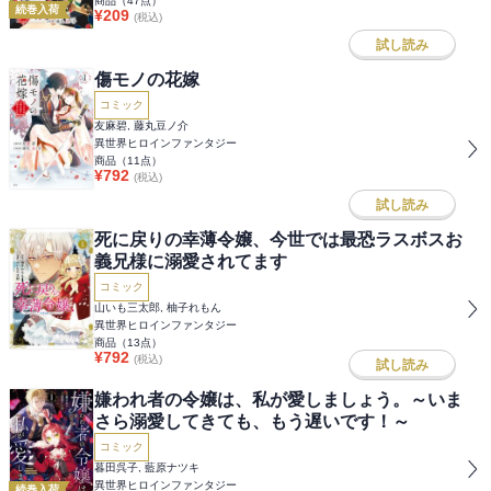
商品（
47
点）
続巻入荷
¥
209
(税込)
試し読み
傷モノの花嫁
コミック
友麻碧, 藤丸豆ノ介
異世界ヒロインファンタジー
商品（
11
点）
¥
792
(税込)
試し読み
死に戻りの幸薄令嬢、今世では最恐ラスボスお
義兄様に溺愛されてます
コミック
山いも三太郎, 柚子れもん
異世界ヒロインファンタジー
商品（
13
点）
¥
792
(税込)
試し読み
嫌われ者の令嬢は、私が愛しましょう。～いま
さら溺愛してきても、もう遅いです！～
コミック
暮田呉子, 藍原ナツキ
異世界ヒロインファンタジー
続巻入荷