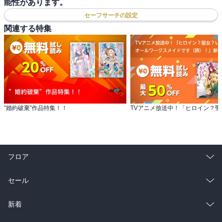
能性があります。
セーフサーチの設定
関連する特集
”婚約破棄”作品特集！！
フロア
総合
コミック
セール
ラノベ
小説
総合
コミック
新着