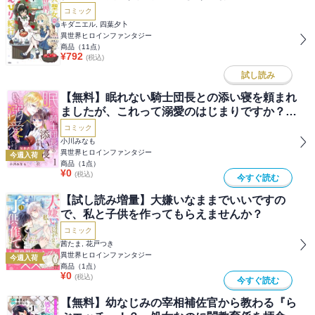
コミック
キダニエル, 四葉夕卜
異世界ヒロインファンタジー
商品（
11
点）
¥
792
(税込)
試し読み
【無料】眠れない騎士団長との添い寝を頼まれ
ましたが、これって溺愛のはじまりですか？
分冊版
コミック
小川みなも
異世界ヒロインファンタジー
今週入荷
商品（
1
点）
¥
0
(税込)
今すぐ読む
【試し読み増量】大嫌いなままでいいですの
で、私と子供を作ってもらえませんか？
コミック
茜たま, 花戸つき
異世界ヒロインファンタジー
今週入荷
商品（
1
点）
¥
0
(税込)
今すぐ読む
【無料】幼なじみの宰相補佐官から教わる『ら