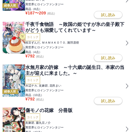
異世界ヒロインファンタジー
続巻入荷
商品（
8
点）
¥
187
〜
209
(税込)
試し読み
千夜千食物語 ～敗国の姫ですが氷の皇子殿下
がどうも溺愛してくれています～
コミック
枝豆ずんだ, ＭＡＭＡＫＯＴＯ, 鴉羽凛燈
異世界ヒロインファンタジー
商品（
4
点）
¥
792
(税込)
試し読み
水無月家の許嫁 ～十六歳の誕生日、本家の当
主が迎えに来ました。～
コミック
水辺チカ, 友麻碧, 花邑まい
異世界ヒロインファンタジー
続巻入荷
商品（
10
点）
¥
792
(税込)
試し読み
傷モノの花嫁 分冊版
コミック
友麻碧, 藤丸豆ノ介
異世界ヒロインファンタジー