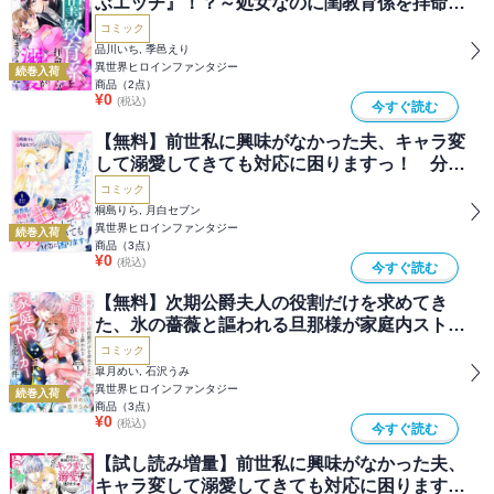
ぶエッチ』！？～処女なのに閨教育係を拝命し
たら、溺愛が始まりました～ 分冊版
コミック
品川いち, 季邑えり
異世界ヒロインファンタジー
続巻入荷
商品（
2
点）
¥
0
(税込)
今すぐ読む
【無料】前世私に興味がなかった夫、キャラ変
して溺愛してきても対応に困りますっ！ 分冊
版
コミック
桐島りら, 月白セブン
異世界ヒロインファンタジー
続巻入荷
商品（
3
点）
¥
0
(税込)
今すぐ読む
【無料】次期公爵夫人の役割だけを求めてき
た、氷の薔薇と謳われる旦那様が家庭内ストー
カーと化した件 分冊版
コミック
皐月めい, 石沢うみ
異世界ヒロインファンタジー
続巻入荷
商品（
3
点）
¥
0
(税込)
今すぐ読む
【試し読み増量】前世私に興味がなかった夫、
キャラ変して溺愛してきても対応に困ります