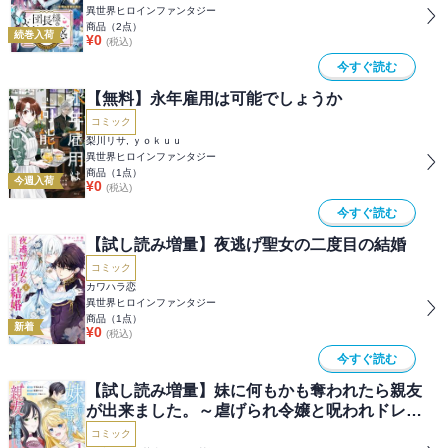
異世界ヒロインファンタジー
商品（
2
点）
続巻入荷
¥
0
(税込)
今すぐ読む
【無料】永年雇用は可能でしょうか
コミック
梨川リサ, ｙｏｋｕｕ
異世界ヒロインファンタジー
商品（
1
点）
今週入荷
¥
0
(税込)
今すぐ読む
【試し読み増量】夜逃げ聖女の二度目の結婚
コミック
カワハラ恋
異世界ヒロインファンタジー
商品（
1
点）
新着
¥
0
(税込)
今すぐ読む
【試し読み増量】妹に何もかも奪われたら親友
が出来ました。～虐げられ令嬢と呪われドレス
の謎令嬢～
コミック