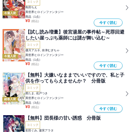
コミック
島田ちえ
異世界ヒロインファンタジー
今週入荷
商品（
1
点）
¥
0
(税込)
今すぐ読む
【試し読み増量】後宮湯屋の事件帖～死罪回避
したい崖っぷち薬師には謎が舞い込む～
コミック
優月アカネ, 奈津むぎちゃ
異世界ヒロインファンタジー
今週入荷
商品（
1
点）
¥
0
(税込)
今すぐ読む
【無料】大嫌いなままでいいですので、私と子
供を作ってもらえませんか？ 分冊版
コミック
茜たま, 花戸つき
異世界ヒロインファンタジー
続巻入荷
商品（
3
点）
¥
0
(税込)
今すぐ読む
【無料】団長様の甘い誘惑 分冊版
コミック
彩田ぐみ, 蓮実アラタ