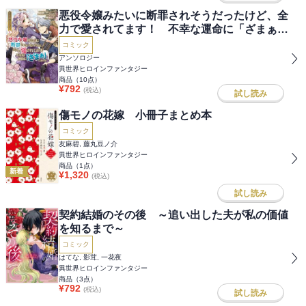
悪役令嬢みたいに断罪されそうだったけど、全
力で愛されてます！ 不幸な運命に「ざまぁ」
しますわ！ アンソロジーコミック
コミック
アンソロジー
異世界ヒロインファンタジー
商品（
10
点）
¥
792
(税込)
試し読み
傷モノの花嫁 小冊子まとめ本
コミック
友麻碧, 藤丸豆ノ介
異世界ヒロインファンタジー
商品（
1
点）
新着
¥
1,320
(税込)
試し読み
契約結婚のその後 ～追い出した夫が私の価値
を知るまで～
コミック
はてな, 影茸, 一花夜
異世界ヒロインファンタジー
商品（
3
点）
¥
792
(税込)
試し読み