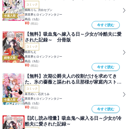
っ！
コミック
桐島りら, 月白セブン
異世界ヒロインファンタジー
今週入荷
商品（
1
点）
¥
0
(税込)
今すぐ読む
【無料】吸血鬼へ嫁入る日～少女が冷酷夫に愛
された記録～ 分冊版
コミック
島田ちえ
異世界ヒロインファンタジー
続巻入荷
商品（
3
点）
¥
0
(税込)
今すぐ読む
【無料】次期公爵夫人の役割だけを求めてき
た、氷の薔薇と謳われる旦那様が家庭内ストー
カーと化した件
コミック
皐月めい, 石沢うみ
異世界ヒロインファンタジー
今週入荷
商品（
1
点）
¥
0
(税込)
今すぐ読む
【試し読み増量】吸血鬼へ嫁入る日～少女が冷
酷夫に愛された記録～