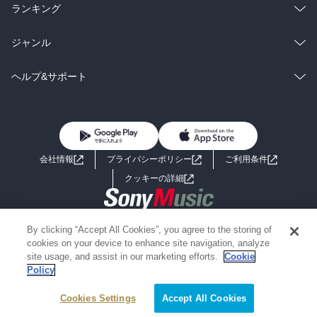
雑誌・グラビア
ビジネス・実用
ラノベ
小説
総合
コミック
ランキング
BL・TL
雑誌・グラビア
ビジネス・実用
ラノベ
小説
総合
コミック
ジャンル
BL・TL
雑誌・グラビア
ビジネス・実用
ラノベ
小説
コミック
男性コミック
ヘルプ&サポート
BL・TL
雑誌・グラビア
ビジネス・実用
女性コミック
コミック誌
初めての方へ
ヘルプ
BL・TL
ライトノベル
男子向けラノベ
よくあるご質問
お問い合わせ
会社情報
プライバシーポリシー
ご利用条件
女子向けラノベ
小説
利用規約
クッキーの詳細
国内小説
海外小説
Copyright 2017 - 2026 Sony Music Entertainment(Japan) Inc.
By clicking “Accept All Cookies”, you agree to the storing of
ミステリー
SF
Information on the site is for the Japan domestic market only
cookies on your device to enhance site navigation, analyze
powered by
site usage, and assist in our marketing efforts.
Cookie
Policy
歴史・時代小説
文学
Cookies Settings
絞り込み条件を変える
Accept All Cookies
雑誌
グラビア写真集