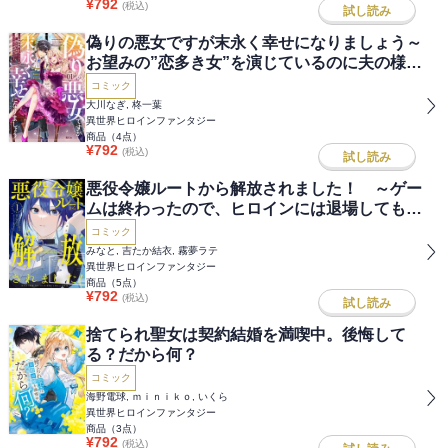
¥
792
(税込)
試し読み
偽りの悪女ですが末永く幸せになりましょう～
お望みの”恋多き女”を演じているのに夫の様子
がおかしい～
コミック
大川なぎ, 柊一葉
異世界ヒロインファンタジー
商品（
4
点）
¥
792
(税込)
試し読み
悪役令嬢ルートから解放されました！ ～ゲー
ムは終わったので、ヒロインには退場してもら
いましょうか～
コミック
みなと, 吉たか結衣, 霧夢ラテ
異世界ヒロインファンタジー
商品（
5
点）
¥
792
(税込)
試し読み
捨てられ聖女は契約結婚を満喫中。後悔して
る？だから何？
コミック
海野電球, ｍｉｎｉｋｏ, いくら
異世界ヒロインファンタジー
商品（
3
点）
¥
792
(税込)