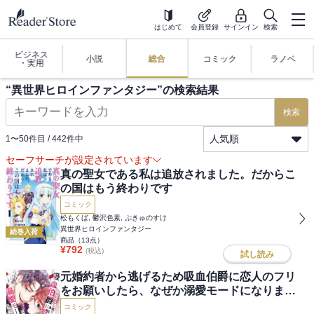
はじめて
会員登録
サインイン
検索
ビジネス
小説
総合
コミック
ラノベ
・実用
“
異世界ヒロインファンタジー
”の検索結果
検索
人気順
1
〜
50
件目 /
442
件中
セーフサーチが設定されています
真の聖女である私は追放されました。だからこ
の国はもう終わりです
コミック
松もくば, 鬱沢色素, ぷきゅのすけ
異世界ヒロインファンタジー
続巻入荷
商品（
13
点）
¥
792
(税込)
試し読み
元婚約者から逃げるため吸血伯爵に恋人のフリ
をお願いしたら、なぜか溺愛モードになりまし
た
コミック