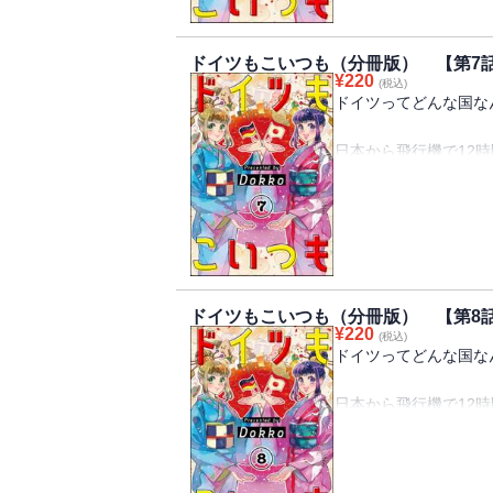
なんだか遠く感じてし
知りたくありませんか
ドイツもこいつも（分冊版） 【第7
¥
220
(税込)
「ドイツってこんな国
ドイツってどんな国な
イツのリアルを、ドイ
イフエッセイ！
日本から飛行機で12
あなたはドイツってど
※この作品は『PRIMO V
童話の世界のような、
います。重複購入にご
それとも文化が発展し
同じ地球上にあって、
なんだか遠く感じてし
知りたくありませんか
ドイツもこいつも（分冊版） 【第8
¥
220
(税込)
「ドイツってこんな国
ドイツってどんな国な
イツのリアルを、ドイ
イフエッセイ！
日本から飛行機で12
あなたはドイツってど
※この作品は『PRIMO V
童話の世界のような、
います。重複購入にご
それとも文化が発展し