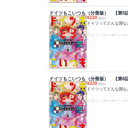
なんだか遠く感じてし
知りたくありませんか
ドイツもこいつも（分冊版） 【第5
¥
220
(税込)
「ドイツってこんな国
ドイツってどんな国な
イツのリアルを、ドイ
イフエッセイ！
日本から飛行機で12
あなたはドイツってど
※この作品は『PRIMO V
童話の世界のような、
ます。重複購入にご注
それとも文化が発展し
同じ地球上にあって、
なんだか遠く感じてし
知りたくありませんか
ドイツもこいつも（分冊版） 【第6
¥
220
(税込)
「ドイツってこんな国
ドイツってどんな国な
イツのリアルを、ドイ
イフエッセイ！
日本から飛行機で12
あなたはドイツってど
※この作品は『PRIMO V
童話の世界のような、
います。重複購入にご
それとも文化が発展し
同じ地球上にあって、