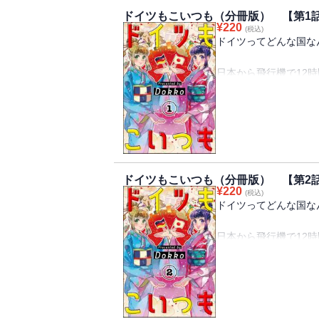
ドイツもこいつも（分冊版） 【第1
¥
220
(税込)
ドイツってどんな国な
日本から飛行機で12
あなたはドイツってど
童話の世界のような、
それとも文化が発展し
同じ地球上にあって、
なんだか遠く感じてし
知りたくありませんか
ドイツもこいつも（分冊版） 【第2
¥
220
(税込)
「ドイツってこんな国
ドイツってどんな国な
イツのリアルを、ドイ
イフエッセイ！
日本から飛行機で12
あなたはドイツってど
※この作品は『PRIMO V
童話の世界のような、
ます。重複購入にご注
それとも文化が発展し
同じ地球上にあって、
なんだか遠く感じてし