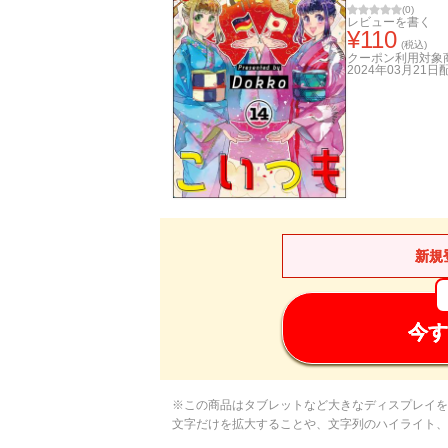
(
0
)
レビューを書く
¥
110
(税込)
クーポン利用対象
2024年03月21日
新規
今す
※この商品はタブレットなど大きなディスプレイを
文字だけを拡大することや、文字列のハイライト、