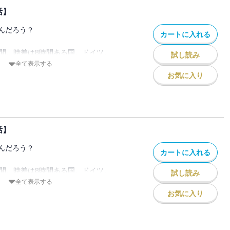
話】
んだろう？
カートに入れる
時間、時差は8時間ある国、ドイツ。
試し読み
んなイメージがありますか？
全て表示する
ロマンティックな国？
お気に入り
ている先進的な国？
同じ空の下繋がっているのに
まう、ドイツのこと
？
話】
なの!?」思わずツッコミたくなるようなド
んだろう？
カートに入れる
ツで生活する筆者がお届けする、リアルラ
時間、時差は8時間ある国、ドイツ。
試し読み
んなイメージがありますか？
全て表示する
ol.1』『PRIMO Vol.2』に収録されてい
ロマンティックな国？
お気に入り
意下さい。
ている先進的な国？
同じ空の下繋がっているのに
まう、ドイツのこと