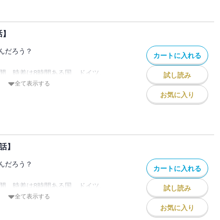
同じ空の下繋がっているのに
まう、ドイツのこと
？
話】
なの!?」思わずツッコミたくなるようなド
んだろう？
カートに入れる
ツで生活する筆者がお届けする、リアルラ
時間、時差は8時間ある国、ドイツ。
試し読み
んなイメージがありますか？
全て表示する
ol.17』『PRIMO Vol.18』に収録されて
ロマンティックな国？
お気に入り
注意下さい。
ている先進的な国？
同じ空の下繋がっているのに
まう、ドイツのこと
？
話】
なの!?」思わずツッコミたくなるようなド
んだろう？
カートに入れる
ツで生活する筆者がお届けする、リアルラ
時間、時差は8時間ある国、ドイツ。
試し読み
んなイメージがありますか？
全て表示する
ol.19』『PRIMO Vol.20』に収録されて
ロマンティックな国？
お気に入り
注意下さい。
ている先進的な国？