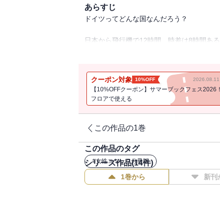
あらすじ
ドイツってどんな国なんだろう？
日本から飛行機で12時間、時差は8時間あ
あなたはドイツってどんなイメージがあり
童話の世界のような、ロマンティックな国
それとも文化が発展している先進的な国？
クーポン対象
10%OFF
2026.08.
同じ地球上にあって、同じ空の下繋がって
【10%OFFクーポン】サマーブックフェス2026
なんだか遠く感じてしまう、ドイツのこと
フロアで使える
知りたくありませんか？
「ドイツってこんな国なの!?」思わずツッ
この作品の1巻
けする、リアルライフエッセイ！
この作品のタグ
※この作品は『PRIMO Vol.29』に収
#
女性コミック分冊版
シリーズ作品(
14
件)
1巻から
新刊