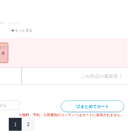
る国、ドイツ。
ますか？
もっと見る
？
11まで
いるのに
！全
コミたくなるようなドイツのリアルを、ドイツで生活する筆者がお届
この作品の最新巻
録されています。重複購入にご注意下さい。
から
まとめてカート
※無料、予約、入荷通知のコンテンツはカートに追加されません。
1
2