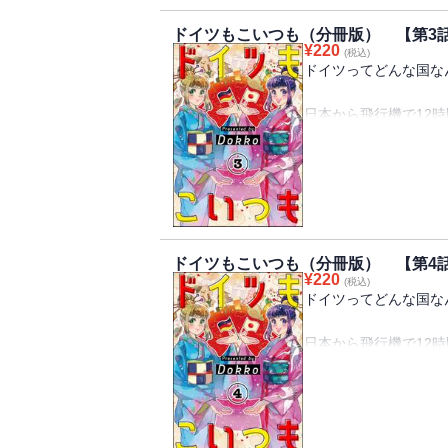
知りたくありませんか
ドイツもこいつも（分冊版） 【第3
¥
220
(税込)
「ドイツってこんな国
ドイツってどんな国な
イツのリアルを、ドイ
イフエッセイ！
日本から飛行機で12
あなたはドイツってど
※この作品は『PRIMO V
童話の世界のような、
ます。重複購入にご注
それとも文化が発展し
同じ地球上にあって、
なんだか遠く感じてし
知りたくありませんか
ドイツもこいつも（分冊版） 【第4
¥
220
(税込)
「ドイツってこんな国
ドイツってどんな国な
イツのリアルを、ドイ
イフエッセイ！
日本から飛行機で12
あなたはドイツってど
※この作品は『PRIMO V
童話の世界のような、
ます。重複購入にご注
それとも文化が発展し
同じ地球上にあって、