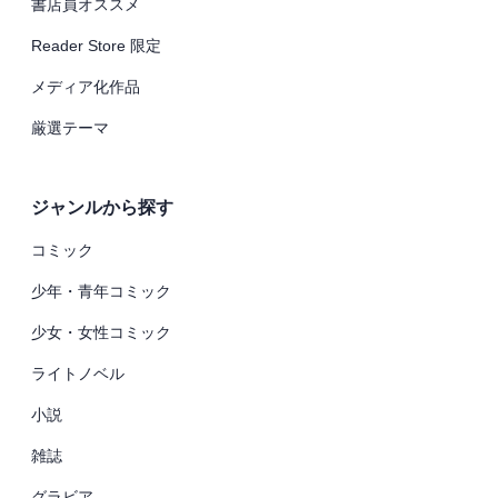
書店員オススメ
Reader Store 限定
メディア化作品
厳選テーマ
ジャンルから探す
コミック
少年・青年コミック
少女・女性コミック
ライトノベル
小説
雑誌
グラビア