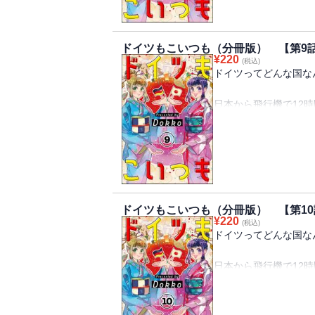
同じ地球上にあって、
なんだか遠く感じてし
知りたくありませんか
ドイツもこいつも（分冊版） 【第9
¥
220
(税込)
「ドイツってこんな国
ドイツってどんな国な
イツのリアルを、ドイ
イフエッセイ！
日本から飛行機で12
あなたはドイツってど
※この作品は『PRIMO V
童話の世界のような、
います。重複購入にご
それとも文化が発展し
同じ地球上にあって、
なんだか遠く感じてし
知りたくありませんか
ドイツもこいつも（分冊版） 【第10
¥
220
(税込)
「ドイツってこんな国
ドイツってどんな国な
イツのリアルを、ドイ
イフエッセイ！
日本から飛行機で12
あなたはドイツってど
※この作品は『PRIMO V
童話の世界のような、
います。重複購入にご
それとも文化が発展し