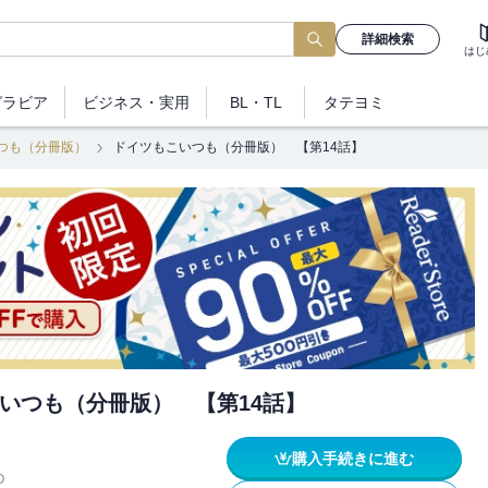
詳細検索
はじ
グラビア
ビジネス
・実用
BL・TL
タテヨミ
つも（分冊版）
ドイツもこいつも（分冊版） 【第14話】
いつも（分冊版） 【第14話】
購入手続きに進む
O