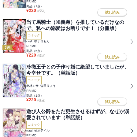
PRIMO
商品（
1
点）
¥
220
(税込)
試し読み
当て馬騎士（※義弟）を推しているだけなの
で、私への溺愛はお断りです！（分冊版）
コミック
へや, 柚子れもん
PRIMO
予約
商品（
5
点）
¥
220
(税込)
試し読み
冷徹王子との子作り婚に絶望していましたが、
今幸せです。（単話版）
コミック
此林ミサ, 森田りょう
PRIMO
商品（
1
点）
¥
220
(税込)
試し読み
遊び人公爵をただ更生させるはずが、なぜか溺
愛されています（単話版）
コミック
nagi, 柚原テイル
PRIMO