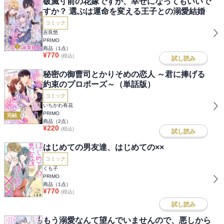
破滅寸前の花嫁ですが、幸せになってもいいで
すか？ 選ぶは運命を変える王子との溺愛結婚
コミック
吉良悠
PRIMO
商品（
1
点）
¥
770
(税込)
試し読み
秘密の御曹司とかりそめの恋人 ～君に捧げる
約束のプロポーズ～（単話版）
コミック
いちかわ有花
PRIMO
完結
商品（
2
点）
¥
220
(税込)
試し読み
はじめての男友達、はじめての××
コミック
くも子
PRIMO
商品（
1
点）
¥
770
(税込)
試し読み
もう溺愛なんて望んでいませんので、悪しから