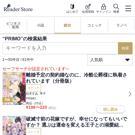
はじめて
会員登録
サインイン
検索
ビジネス
小説
総合
コミック
ラノベ
・実用
“
PRIMO
”の検索結果
検索
人気順
1
〜
50
件目 /
81
件中
セーフサーチが設定されています
離婚予定の契約婚なのに、冷酷公爵様に執着さ
れています（分冊版）
コミック
紡木すあ, 琴子
PRIMO
完結
商品（
25
点）
¥
198
〜
220
(税込)
試し読み
破滅寸前の花嫁ですが、幸せになってもいいで
すか？ 選ぶは運命を変える王子との溺愛結婚
（分冊版）
コミック