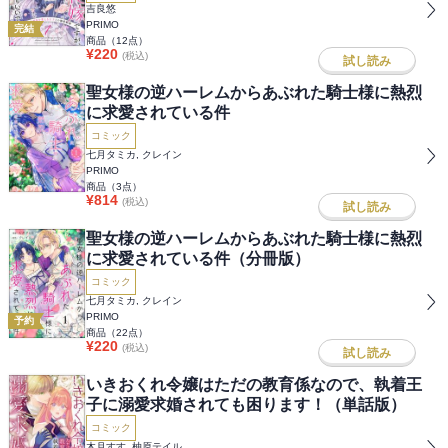
吉良悠
PRIMO
完結
商品（
12
点）
¥
220
(税込)
試し読み
聖女様の逆ハーレムからあぶれた騎士様に熱烈
に求愛されている件
コミック
七月タミカ, クレイン
PRIMO
商品（
3
点）
¥
814
(税込)
試し読み
聖女様の逆ハーレムからあぶれた騎士様に熱烈
に求愛されている件（分冊版）
コミック
七月タミカ, クレイン
PRIMO
予約
商品（
22
点）
¥
220
(税込)
試し読み
いきおくれ令嬢はただの教育係なので、執着王
子に溺愛求婚されても困ります！（単話版）
コミック
木月すす, 柚原テイル