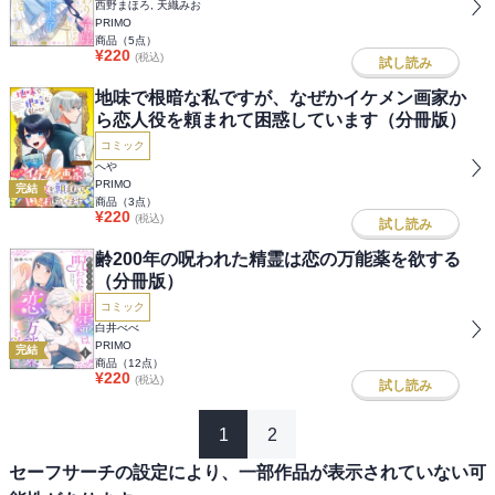
西野まほろ, 天織みお
PRIMO
商品（
5
点）
¥
220
(税込)
試し読み
地味で根暗な私ですが、なぜかイケメン画家か
ら恋人役を頼まれて困惑しています（分冊版）
コミック
へや
PRIMO
完結
商品（
3
点）
¥
220
(税込)
試し読み
齢200年の呪われた精霊は恋の万能薬を欲する
（分冊版）
コミック
白井べべ
PRIMO
完結
商品（
12
点）
¥
220
(税込)
試し読み
1
2
セーフサーチの設定により、一部作品が表示されていない可