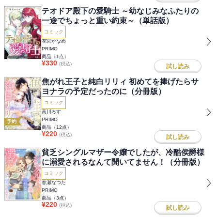
テオドア殿下の愛騎士 ～幼なじみなふたりの
一途でちょっと重い約束～（単話版）
コミック
花宮かなめ
PRIMO
商品（
1
点）
¥
330
(税込)
試し読み
焦がれ王子と純白リリィ 初めてを捧げたらサ
ヨナラの予定だったのに（分冊版）
コミック
高川ろす
PRIMO
予約
商品（
12
点）
¥
220
(税込)
試し読み
貧乏シングルマザー令嬢でしたが、冷酷侯爵様
に溺愛されるなんて聞いてません！（分冊版）
コミック
春瀬なつた
PRIMO
商品（
3
点）
¥
220
(税込)
試し読み