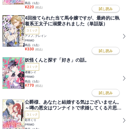
商品（
1
点）
¥
220
(税込)
試し読み
4回捨てられた当て馬令嬢ですが、最終的に執
着系王太子に溺愛されました（単話版）
コミック
アメノ, クレイン
PRIMO
商品（
1
点）
¥
330
(税込)
試し読み
妖怪くんと探す「好き」の話。
コミック
者鐘シイ
PRIMO
商品（
1
点）
¥
770
(税込)
試し読み
公爵様、あなたと結婚する気はございません。
～噂の悪女はワンナイトで求婚してくる片思い
公爵になびきたくない～（分冊版）
コミック
彩月くり
PRIMO