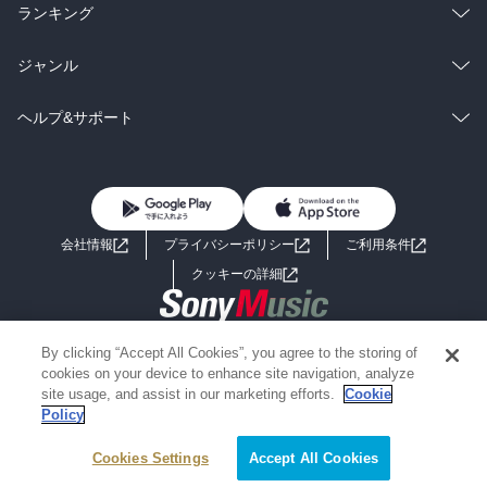
雑誌・グラビア
ビジネス・実用
ラノベ
小説
総合
コミック
ランキング
BL・TL
雑誌・グラビア
ビジネス・実用
ラノベ
小説
総合
コミック
ジャンル
BL・TL
雑誌・グラビア
ビジネス・実用
ラノベ
小説
コミック
男性コミック
ヘルプ&サポート
BL・TL
雑誌・グラビア
ビジネス・実用
女性コミック
コミック誌
初めての方へ
ヘルプ
BL・TL
ライトノベル
男子向けラノベ
よくあるご質問
お問い合わせ
会社情報
プライバシーポリシー
ご利用条件
女子向けラノベ
小説
利用規約
クッキーの詳細
国内小説
海外小説
Copyright 2017 - 2026 Sony Music Entertainment(Japan) Inc.
By clicking “Accept All Cookies”, you agree to the storing of
ミステリー
SF
Information on the site is for the Japan domestic market only
cookies on your device to enhance site navigation, analyze
powered by
site usage, and assist in our marketing efforts.
Cookie
Policy
歴史・時代小説
文学
Cookies Settings
絞り込み条件を変える
Accept All Cookies
雑誌
グラビア写真集