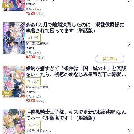
PRIMO
予約
商品（
1
点）
¥
220
(税込)
余命1カ月で離婚決意したのに、溺愛侯爵様に
執着されて困ってます（単話版）
コミック
館乃愛, 当麻咲来
PRIMO
商品（
1
点）
¥
330
(税込)
試し読み
婚約が嫌すぎて「条件は一国一城の主」と冗談
をいったら、初恋の幼なじみ皇帝陛下に溺愛求
婚されてしまいました（分冊版）
コミック
稔里昴, 冬月光輝
PRIMO
予約
商品（
4
点）
¥
220
(税込)
拝啓黒騎士王子様、キスで更新の婚約契約なん
てハードル激高です！（単話版）
コミック
山吹子, 柚原テイル