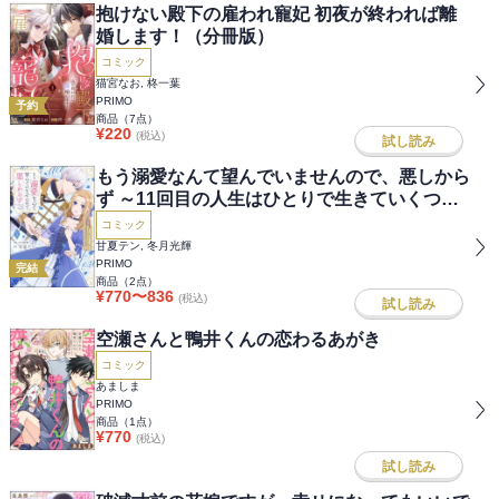
抱けない殿下の雇われ寵妃 初夜が終われば離
婚します！（分冊版）
コミック
猫宮なお, 柊一葉
PRIMO
予約
商品（
7
点）
¥
220
(税込)
試し読み
もう溺愛なんて望んでいませんので、悪しから
ず ～11回目の人生はひとりで生きていくつも
りだったのに急に迫られても困ります～
コミック
甘夏テン, 冬月光輝
PRIMO
完結
商品（
2
点）
¥
770
〜
836
(税込)
試し読み
空瀬さんと鴨井くんの恋わるあがき
コミック
あましま
PRIMO
商品（
1
点）
¥
770
(税込)
試し読み