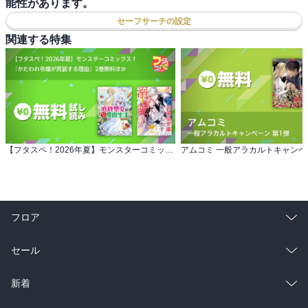
能性があります。
セーフサーチの設定
関連する特集
【フタスペ！2026年夏】モンスターコミックスｆ 『かたわれ令嬢が男装する理由』2巻無料ほか
アムコミ 一般アラカルトキャンペ
フロア
総合
コミック
セール
ラノベ
小説
総合
コミック
新着