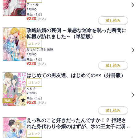
アマハル
PRIMO
商品（
1
点）
¥
220
(税込)
試し読み
政略結婚の裏側 ～最悪な運命を呪った瞬間に
転機が訪れました～（単話版）
コミック
みけだて, 冬月光輝
PRIMO
商品（
1
点）
¥
220
(税込)
試し読み
はじめての男友達、はじめての××（分冊版）
コミック
くも子
PRIMO
商品（
6
点）
完結
¥
220
(税込)
試し読み
えっ私のこと好きだったんですか！？ 拒絶さ
れた身代わり令嬢のはずが、氷の王太子に溺愛
されてるみたいです（分冊版）
コミック