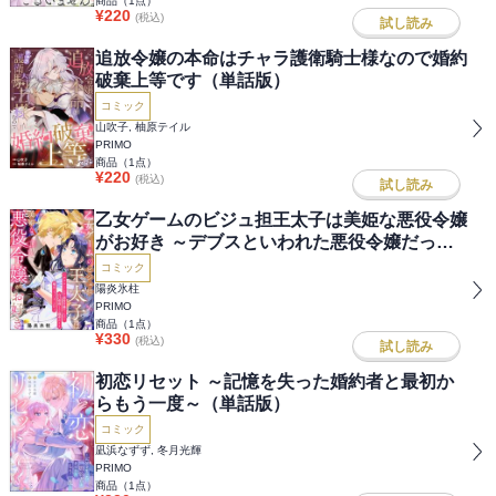
商品（
1
点）
¥
220
(税込)
試し読み
追放令嬢の本命はチャラ護衛騎士様なので婚約
破棄上等です（単話版）
コミック
山吹子, 柚原テイル
PRIMO
商品（
1
点）
¥
220
(税込)
試し読み
乙女ゲームのビジュ担王太子は美姫な悪役令嬢
がお好き ～デブスといわれた悪役令嬢だった
のに、自己管理したら溺愛ルート確定しちゃい
コミック
ました！？～（単話版）
陽炎氷柱
PRIMO
商品（
1
点）
¥
330
(税込)
試し読み
初恋リセット ～記憶を失った婚約者と最初か
らもう一度～（単話版）
コミック
凪浜なずず, 冬月光輝
PRIMO
商品（
1
点）