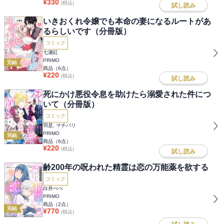
¥
330
(税込)
試し読み
いきおくれ令嬢でも本命の妻になるルートがあ
るらしいです（分冊版）
コミック
七瀬紅
PRIMO
完結
商品（
6
点）
¥
220
(税込)
試し読み
死にかけ悪役令息を助けたら溺愛された件につ
いて（分冊版）
コミック
羽是, マチバリ
PRIMO
完結
商品（
6
点）
¥
220
(税込)
試し読み
齢200年の呪われた精霊は恋の万能薬を欲する
コミック
白井べべ
PRIMO
商品（
2
点）
完結
¥
770
(税込)