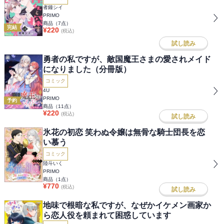
者鐘シイ
PRIMO
商品（
7
点）
完結
¥
220
(税込)
試し読み
勇者の私ですが、敵国魔王さまの愛されメイド
になりました（分冊版）
コミック
4U
PRIMO
予約
商品（
11
点）
¥
220
(税込)
試し読み
氷花の初恋 笑わぬ令嬢は無骨な騎士団長を恋
い慕う
コミック
陸斗いく
PRIMO
商品（
1
点）
¥
770
(税込)
試し読み
地味で根暗な私ですが、なぜかイケメン画家か
ら恋人役を頼まれて困惑しています