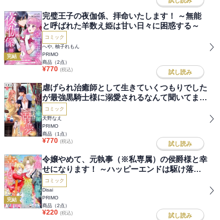
試し読み
完璧王子の夜伽係、拝命いたします！ ～無能
と呼ばれた羊数え姫は甘い日々に困惑する～
コミック
へや, 柚子れもん
PRIMO
完結
商品（
2
点）
¥
770
(税込)
試し読み
虐げられ治癒師として生きていくつもりでした
が最強黒騎士様に溺愛されるなんて聞いてませ
ん！
コミック
天野なえ
PRIMO
商品（
1
点）
¥
770
(税込)
試し読み
令嬢やめて、元執事（※私専属）の侯爵様と幸
せになります！ ～ハッピーエンドは駆け落ち
から～（単話版）
コミック
Disai
PRIMO
完結
商品（
2
点）
¥
220
(税込)
試し読み