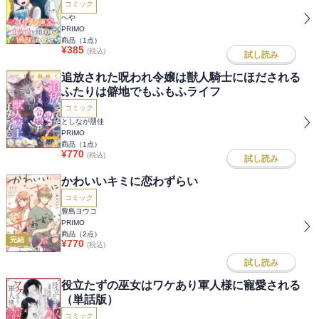
コミック
へや
PRIMO
商品（
1
点）
¥
385
(税込)
試し読み
追放された呪われ令嬢は獣人騎士にほだされる
ふたりは僻地でもふもふライフ
コミック
としなが朋佳
PRIMO
商品（
1
点）
¥
770
(税込)
試し読み
かわいいキミに恋わずらい
コミック
豊島ヨウコ
PRIMO
商品（
2
点）
完結
¥
770
(税込)
試し読み
役立たずの巫女はワケあり軍人様に寵愛される
（単話版）
コミック