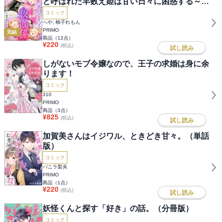
と呼ばれた羊数え姫は甘い日々に困惑する～
（分冊版）
コミック
へや, 柚子れもん
PRIMO
完結
商品（
12
点）
¥
220
(税込)
試し読み
しがないモブ令嬢なので、王子の求婚は身に余
ります！
コミック
310
PRIMO
商品（
3
点）
¥
825
(税込)
試し読み
加賀美さんはイジワル、ときどき甘々。（単話
版）
コミック
バニラ梨央
PRIMO
商品（
1
点）
¥
220
(税込)
試し読み
妖怪くんと探す「好き」の話。（分冊版）
コミック