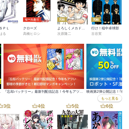
セールあり
完結
完結
ＳＰＬ
クローズ
よろしくメカドック
行け！稲中卓球部
はる
高橋ヒロシ
次原隆二
古谷実
覚ます『ブルーロック』フェア！
『忘却バッテリー』最新刊配信記念！今年もアツい 野球の季節がきた！新旧野球マンガキャンペーン！
もっと見る
3
位
4
位
5
位
6
位