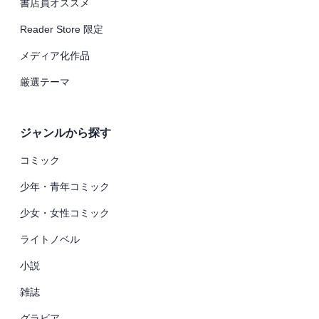
書店員オススメ
Reader Store 限定
メディア化作品
厳選テーマ
ジャンルから探す
コミック
少年・青年コミック
少女・女性コミック
ライトノベル
小説
雑誌
グラビア