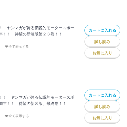
クトＤの高橋涼介が仕掛けたこのカーニバ
！ 最高の舞台に、今、降り立つ！！
！ ヤンマガが誇る伝説的モータースポー
カートに入れる
年！！ 待望の新装版第２３巻！！
試し読み
ルクライム決着！
全て表示する
り」を楽しめ‥‥。公道における最高峰ド
お気に入り
北条豪が本能全開で勝負する！ 体のシン
ル！！ 走り屋にとって最高の檜舞台で、
けて競い合う！！
カートに入れる
！！ ヤンマガが誇る伝説的モータースポ
周年！！ 待望の新装版、最終巻！！
試し読み
、ダウンヒル決戦！ バトルは選ばれた人
全て表示する
お気に入り
領域、想像を絶する世界へ！ プロジェク