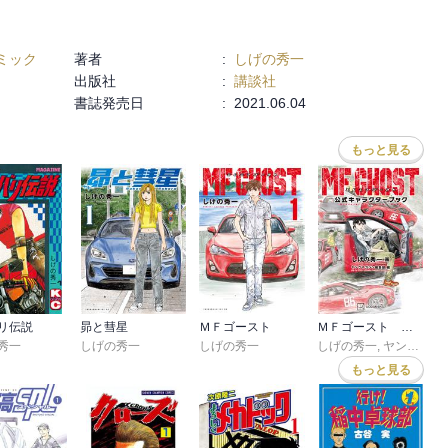
ミック
著者
:
しげの秀一
出版社
:
講談社
書誌発売日
:
2021.06.04
もっと見る
リ伝説
昴と彗星
ＭＦゴースト
ＭＦゴースト 公式キャラクターブック
秀一
しげの秀一
しげの秀一
しげの秀一
,
ヤングマガジン編集部
もっと見る