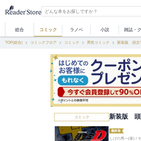
総合
コミック
ラノベ
小説
雑誌・
TOP(総合)
コミックフロア
コミック
男性コミック
新装版 頭文
新装版 頭
コミック
最終巻
しげの秀一(著)
/