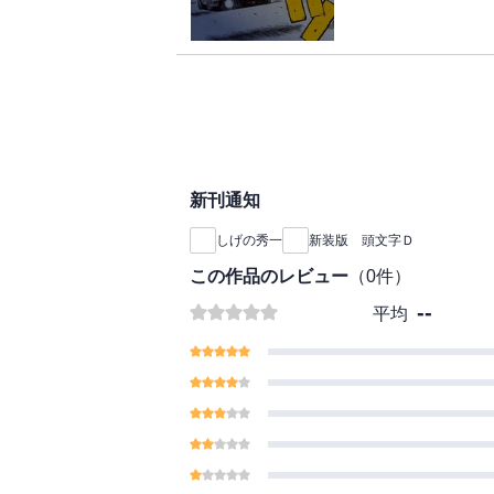
トＤ・藤原拓海vs.
を駆る二人が激突する
死闘の果て、関東エリ
を熱狂させた公道最速
新刊通知
しげの秀一
新装版 頭文字Ｄ
この作品のレビュー
（
0
件）
--
平均