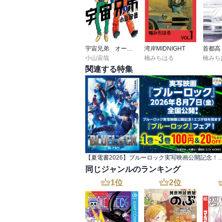
宇宙兄弟 オールカラー版
湾岸MIDNIGHT
首都高
小山宙哉
楠みちはる
楠みち
関連する特集
【夏電書2026】ブルーロック実写映画公開記念！ エゴが目を
同じジャンルのランキング
1
位
2
位