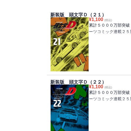
新装版 頭文字Ｄ（２１）
¥
1,100
(税込)
累計５０００万部突破
ーツコミック連載２５
「赤城の白い彗星」高
を果たす！ 同じ女性
と対決するために！
地元でも限界まで攻め
する、涼介と北条凛。
られなかった凛の悲痛
新装版 頭文字Ｄ（２２）
なって、涼介に襲いか
¥
1,100
(税込)
累計５０００万部突破
ーツコミック連載２５
神奈川エリア最終戦！
ー！！ プロジェクト
ル！ 最速の座を懸け
関東各地の峠で速いと