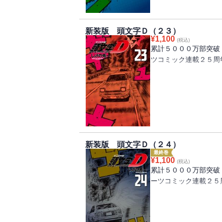
が始まる！ プロジェ
ルは、ついに最終章へ
新装版 頭文字Ｄ（２３）
¥
1,100
(税込)
累計５０００万部突破
ツコミック連載２５周
神奈川エリア最終戦ヒ
勝つために「最高の走
ライバー、高橋啓介と
が沸騰する究極のバト
持てる力のすべてをか
新装版 頭文字Ｄ（２４）
最終巻
¥
1,100
(税込)
累計５０００万部突破
ーツコミック連載２５
神奈川エリア最終戦は
間だけがたどりつける