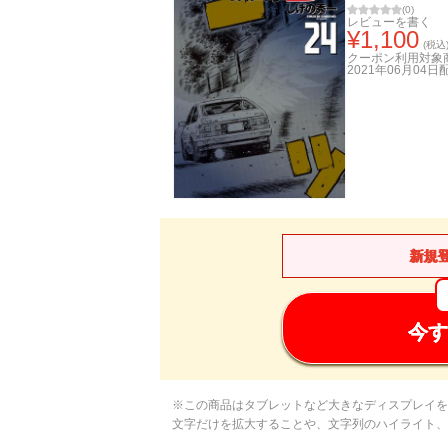
(
0
)
レビューを書く
¥
1,100
(税込
クーポン利用対象
2021年06月04日
新規
今す
※この商品はタブレットなど大きなディスプレイを
文字だけを拡大することや、文字列のハイライト、