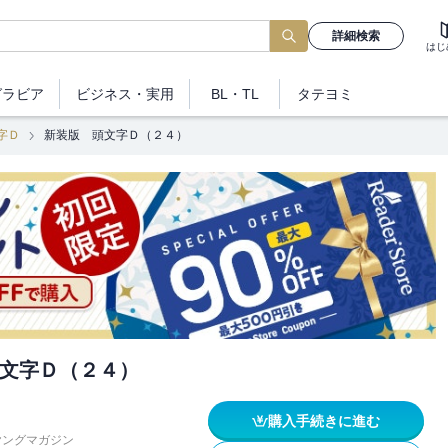
詳細検索
はじ
グラビア
ビジネス
・実用
BL・TL
タテヨミ
字Ｄ
新装版 頭文字Ｄ（２４）
文字Ｄ（２４）
購入手続きに進む
ヤングマガジン