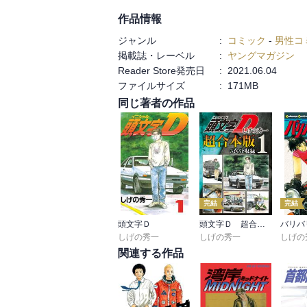
作品情報
ジャンル
:
コミック
-
男性コ
掲載誌・レーベル
:
ヤングマガジン
Reader Store発売日
:
2021.06.04
ファイルサイズ
:
171MB
同じ著者の作品
完結
完結
頭文字Ｄ
頭文字Ｄ 超合本版
バリバ
しげの秀一
しげの秀一
しげの
関連する作品