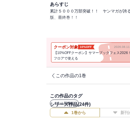
あらすじ
累計５０００万部突破！！ ヤンマガが誇
版、最終巻！！
神奈川エリア最終戦は、ダウンヒル決戦！
へ！ プロジェクトＤ・藤原拓海vs.サイ
死闘の果て、関東エリアの頂点に立つのは
クーポン対象
10%OFF
2026.08.
【10%OFFクーポン】サマーブックフェス2026
フロアで使える
この作品の1巻
この作品のタグ
#
走り屋漫画
シリーズ作品(
24
件)
1巻から
新刊