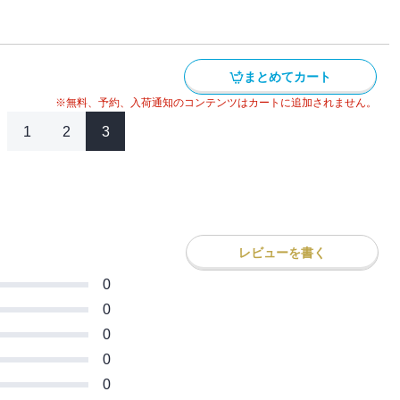
サイドワインダー・乾信司！ 共にハチロク
！！
アの頂点に立つのはどっちだ！？ 全世界
伝説、堂々完結！！
まとめてカート
※無料、予約、入荷通知のコンテンツはカートに追加されません。
1
2
3
レビューを書く
0
0
0
0
0