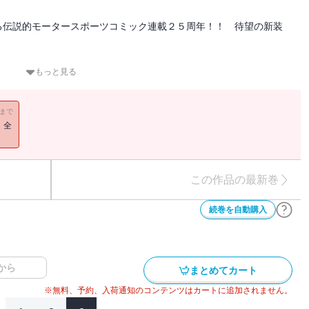
る伝説的モータースポーツコミック連載２５周年！！ 待望の新装
 バトルは選ばれた人間だけがたどりつける領域、想像を絶する世界
もっと見る
ドワインダー・乾信司！ 共にハチロクを駆る二人が激突する！！
どっちだ！？ 全世界を熱狂させた公道最速伝説、堂々完結！！
11まで
！全
この作品の最新巻
続巻を自動購入
から
まとめてカート
※無料、予約、入荷通知のコンテンツはカートに追加されません。