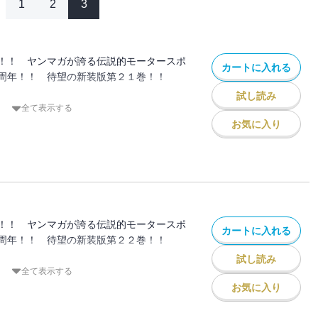
1
2
3
！！ ヤンマガが誇る伝説的モータースポ
カートに入れる
周年！！ 待望の新装版第２１巻！！
試し読み
橋涼介が、神奈川エリアで一戦限りの復活
全て表示する
を愛した因縁の相手、「死神」こと北条凛
お気に入り
られることのない超高速ステージでバトル
「心の底からおまえが好きなんだ」 叶え
な想いが、必殺の一撃＜サイドプレス＞と
かる！
！！ ヤンマガが誇る伝説的モータースポ
カートに入れる
周年！！ 待望の新装版第２２巻！！
試し読み
 プロジェクトＤvs.サイドワインダ
全て表示する
Ｄ無敗神話ゆえに実現できた一大カーニバ
お気に入り
た決戦の時、迫る！
いわれた走り屋達の、頂点を決めるバトル