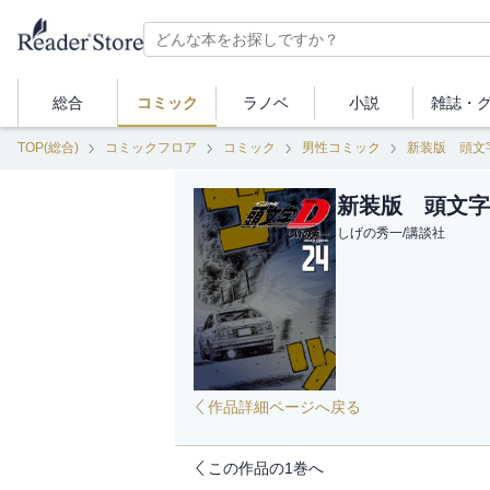
総合
コミック
ラノベ
小説
雑誌・
TOP(総合)
コミックフロア
コミック
男性コミック
新装版 頭文
新装版 頭文字
しげの秀一
/
講談社
作品詳細ページへ戻る
この作品の1巻へ