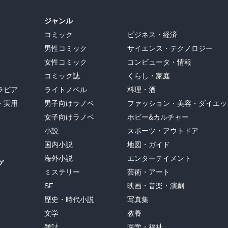
ジャンル
コミック
ビジネス・経済
男性コミック
サイエンス・テクノロジー
女性コミック
コンピュータ・情報
コミック誌
くらし・家庭
ラビア
ライトノベル
料理・酒
・実用
男子向けラノベ
ファッション・美容・ダイエッ
女子向けラノベ
ホビー&カルチャー
小説
スポーツ・アウトドア
国内小説
地図・ガイド
海外小説
エンターテイメント
グ
ミステリー
芸術・アート
SF
映画・音楽・演劇
歴史・時代小説
写真集
文学
教養
雑誌
医学・福祉