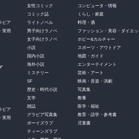
女性コミック
コンピュータ・情報
コミック誌
くらし・家庭
ラビア
ライトノベル
料理・酒
・実用
男子向けラノベ
ファッション・美容・ダイエッ
女子向けラノベ
ホビー&カルチャー
小説
スポーツ・アウトドア
国内小説
地図・ガイド
海外小説
エンターテイメント
グ
ミステリー
芸術・アート
SF
映画・音楽・演劇
歴史・時代小説
写真集
文学
教養
雑誌
医学・福祉
ラビア
グラビア写真集
教育・語学・参考書
・実用
ボーイズラブ
児童書
ティーンズラブ