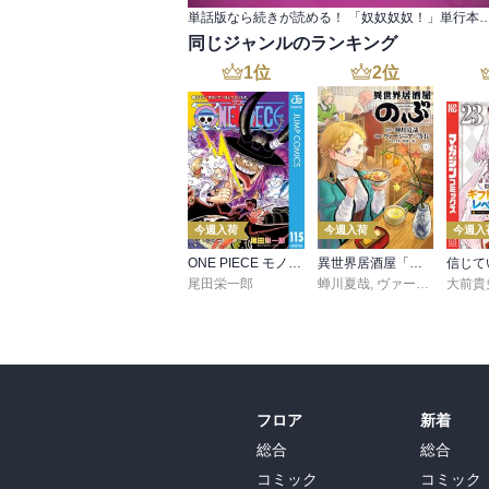
単話版なら続きが読める！ 「奴奴奴奴！」単行
同じジャンルのランキング
1
位
2
位
今週入荷
今週入荷
今週入
ONE PIECE モノクロ版 115
異世界居酒屋「のぶ」(22)
尾田栄一郎
蝉川夏哉
,
ヴァージニア二等兵
大前貴
フロア
新着
総合
総合
コミック
コミック