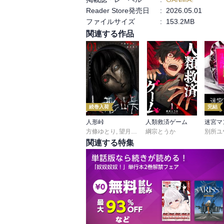
Reader Store発売日
:
2026.05.01
ファイルサイズ
:
153.2MB
関連する作品
続巻入荷
完結
人形峠
人類救済ゲーム
迷宮マ
方條ゆとり
,
望月菓子
綱宗とうか
別所ユ
関連する特集