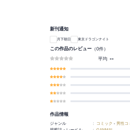
新刊通知
月下朝日
東京ドラゴンナイト
この作品のレビュー
（
0
件）
--
平均
作品情報
ジャンル
:
コミック
-
男性コ
掲載誌・レーベル
:
GANMA!