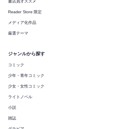
書店員オススメ
Reader Store 限定
メディア化作品
厳選テーマ
ジャンルから探す
コミック
少年・青年コミック
少女・女性コミック
ライトノベル
小説
雑誌
グラビア