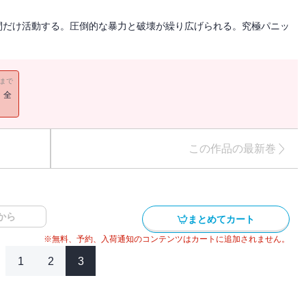
間だけ活動する。圧倒的な暴力と破壊が繰り広げられる。究極パニッ
11まで
！全
この作品の最新巻
から
まとめてカート
※無料、予約、入荷通知のコンテンツはカートに追加されません。
1
2
3