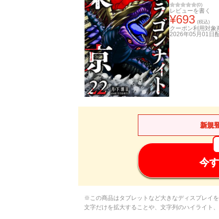
(
0
)
レビューを書く
¥
693
(税込)
クーポン利用対象
2026年05月01日
新規
今す
※この商品はタブレットなど大きなディスプレイを
文字だけを拡大することや、文字列のハイライト、