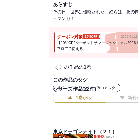
あらすじ
その日、世界は侵略された。奴らは、夜の
クマンガ！
クーポン対象
10%OFF
2026.08.
【10%OFFクーポン】サマーブックフェス2026
フロアで使える
この作品の1巻
この作品のタグ
#
パニック・サバイバル系コミック
シリーズ作品(
22
件)
1巻から
新刊
東京ドラゴンナイト（２１）
¥
693
(税込)