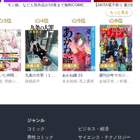
本2巻解禁フェア
「モン娘」など人気作品が10巻まで無料COMIC リュウWEB8周年夏休みSUPER SALE 2
もっと見る
3
位
4
位
5
位
6
位
荷
今週入荷
今週入荷
今週入荷
信じていた仲間達にダンジョン奥地で殺されかけたがギフト『無限ガチャ』でレベル９９９９の仲間達を手に入れて元パーティーメンバーと世界に復讐＆『ざまぁ！』します！（２３）
九条の大罪（１７）
あかね噺 23
週刊少年マガジン 2026年36・37号[2026年8月5日発売]
史
,
,
転
明鏡シスイ
,
真鍋昌平
ｔｅｆ
末永裕樹
,
馬上鷹将
金城宗幸
,
ノ村優介
,
真
ジャンル
コミック
ビジネス・経済
男性コミック
サイエンス・テクノロジー