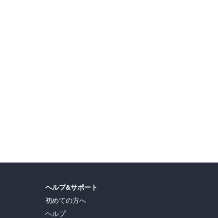
【AKITA電子祭り 夏の陣】チャンピオン！ 少年コミック準新作フェア
劣等生の俺が皇女達の子作り相手に選ばれた理由 【フルカラー】【電子単行本】配信記念
島ヒロ
,
宮島礼吏
,
新川直司
,
久世蘭
,
田中ドリル
,
御手元
,
吉河美希
,
鈴木央
,
ヒロユキ
,
ヘルプ&サポート
初めての方へ
ヘルプ