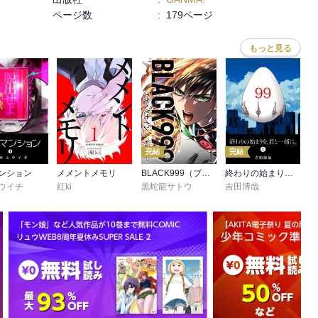
ページ数
:
179ページ
もっと見る
完結
完結
ンション
メメントメモリ
BLACK999（ブラックナイン）
終わりの始まりを、君と一緒に。
ウイチ
紅ki
黒蛇龍サトウ
吉田博哉