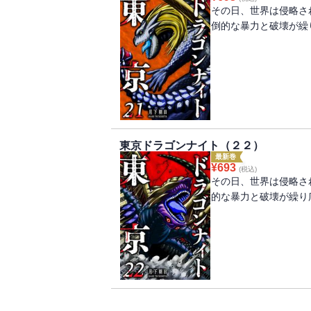
その日、世界は侵略さ
倒的な暴力と破壊が繰
東京ドラゴンナイト（２２）
最新巻
¥
693
(税込)
その日、世界は侵略さ
的な暴力と破壊が繰り