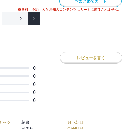
まとめてカート
※無料、予約、入荷通知のコンテンツはカートに追加されません。
1
2
3
レビューを書く
0
0
0
0
0
ミック
著者
:
月下朝日
出版社
:
GANMA!