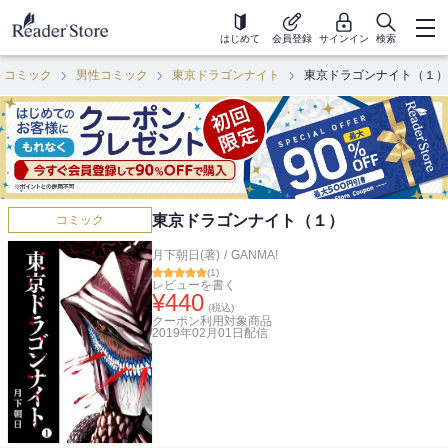
はじめて
会員登録
サインイン
検索
コミック
男性コミック
東京ドラゴンナイト
東京ドラゴンナイト（１）
東京ドラゴンナイト（１）
コミック
月下朝日(著)
/
GANMA!
(
1
)
レビューを書く
¥
440
(税込)
クーポン利用対象商品
2019年02月01日
配信