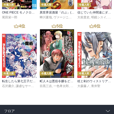
今週入荷
今週入荷
今週入荷
ONE PIECE モノクロ版 115
異世界居酒屋「のぶ」(22)
信じていた仲間達にダンジョン奥地で殺されかけたがギフト『無限ガチャ』でレベル９９９９の仲間達を手に入れて元パーティーメンバーと世界に復讐＆『ざまぁ！』します！（２３）
尾田栄一郎
蝉川夏哉
,
ヴァージニア二等兵
大前貴史
,
転
,
明鏡シスイ
,
ｔｅ
4
位
5
位
6
位
今週入荷
今週入荷
今週入荷
転生したら第七王子だったので、気ままに魔術を極めます（２４）
町人Ａは悪役令嬢をどうしても救いたい ～どぶと空と氷の姫君～１０【電子書店共通特典イラスト付】
杖と剣のウィストリア（１６）
石沢庸介
,
謙虚なサークル
,
メル。
目黒三吉
,
一色孝太郎
,
Parum
大森藤ノ
,
青井聖
フロア