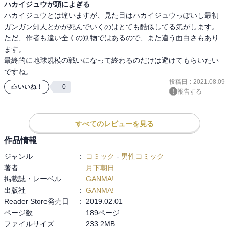
ハカイジュウが頭によぎる
ハカイジュウとは違いますが、見た目はハカイジュウっぽいし最初
ガンガン知人とかが死んでいくのはとても酷似してる気がします。

ただ、作者も違い全くの別物ではあるので、また違う面白さもあり
ます。

最終的に地球規模の戦いになって終わるのだけは避けてもらいたい
ですね。
投稿日
:
2021.08.09
いいね！
0
報告する
すべてのレビューを見る
作品情報
ジャンル
:
コミック
-
男性コミック
著者
:
月下朝日
掲載誌・レーベル
:
GANMA!
出版社
:
GANMA!
Reader Store発売日
:
2019.02.01
ページ数
:
189ページ
ファイルサイズ
:
233.2MB