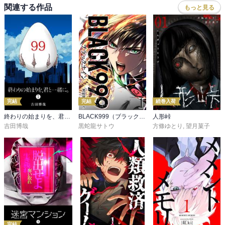
関連する作品
もっと見る
完結
完結
続巻入荷
終わりの始まりを、君と一緒に。
BLACK999（ブラックナイン）
人形峠
吉田博哉
黒蛇龍サトウ
方條ゆとり
,
望月菓子
完結