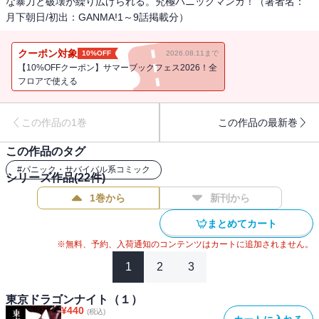
な暴力と破壊が繰り広げられる。究極パニックマンガ！（著者名：
月下朝日/初出：GANMA!1～9話掲載分）
クーポン対象
10%OFF
2026.08.11まで
【10%OFFクーポン】サマーブックフェス2026！全
フロアで使える
この作品の1巻
この作品の最新巻
この作品のタグ
#
パニック・サバイバル系コミック
シリーズ作品(
22
件)
1巻から
新刊から
まとめてカート
※無料、予約、入荷通知のコンテンツはカートに追加されません。
1
2
3
東京ドラゴンナイト（１）
¥
440
(税込)