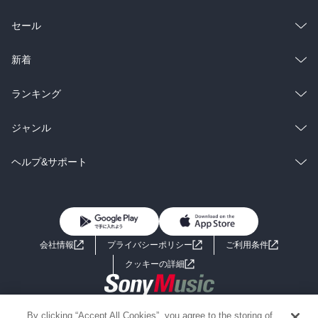
総合
コミック
セール
ラノベ
小説
総合
コミック
新着
雑誌・グラビア
ビジネス・実用
ラノベ
小説
総合
コミック
ランキング
BL・TL
雑誌・グラビア
ビジネス・実用
ラノベ
小説
総合
コミック
ジャンル
BL・TL
雑誌・グラビア
ビジネス・実用
ラノベ
小説
コミック
男性コミック
ヘルプ&サポート
BL・TL
雑誌・グラビア
ビジネス・実用
女性コミック
コミック誌
初めての方へ
ヘルプ
BL・TL
ライトノベル
男子向けラノベ
よくあるご質問
お問い合わせ
会社情報
プライバシーポリシー
ご利用条件
女子向けラノベ
小説
利用規約
クッキーの詳細
国内小説
海外小説
Copyright 2017 - 2026 Sony Music Entertainment(Japan) Inc.
By clicking “Accept All Cookies”, you agree to the storing of