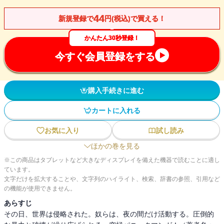
44
新規登録で
円(税込)で買える！
かんたん30秒登録！
今すぐ会員登録をする
購入手続きに進む
カートに入れる
お気に入り
試し読み
ほかの巻を見る
※この商品はタブレットなど大きなディスプレイを備えた機器で読むことに適し
ています。
文字だけを拡大することや、文字列のハイライト、検索、辞書の参照、引用など
の機能が使用できません。
あらすじ
その日、世界は侵略された。奴らは、夜の間だけ活動する。圧倒的