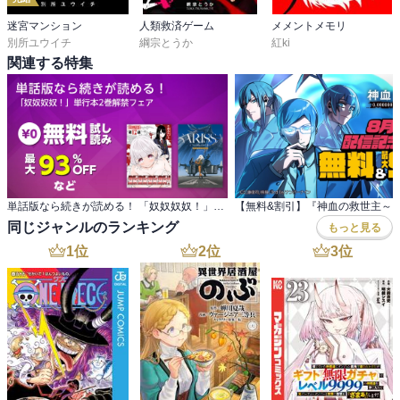
迷宮マンション
人類救済ゲーム
メメントメモリ
別所ユウイチ
綱宗とうか
紅ki
関連する特集
単話版なら続きが読める！ 「奴奴奴奴！」単行本2巻解禁フェア
同じジャンルのランキング
もっと見る
1
位
2
位
3
位