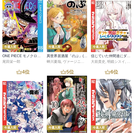
今週入荷
今週入荷
今週入荷
ONE PIECE モノクロ版 115
異世界居酒屋「のぶ」(22)
信じていた仲間達にダンジョン奥地で殺されかけたがギフト『無限ガチャ』でレベル９９９９の仲間達を手に入れて元パーティーメンバーと世界に復讐＆『ざまぁ！』します！（２３）
尾田栄一郎
蝉川夏哉
,
ヴァージニア二等兵
大前貴史
,
転
,
明鏡シスイ
,
ｔｅ
4
位
5
位
6
位
今週入荷
今週入荷
今週入荷