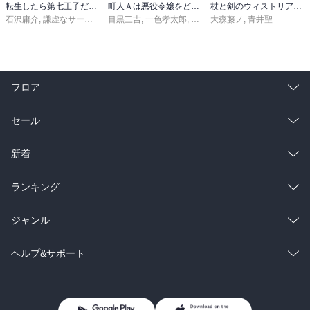
転生したら第七王子だったので、気ままに魔術を極めます（２４）
町人Ａは悪役令嬢をどうしても救いたい ～どぶと空と氷の姫君～１０【電子書店共通特典イラスト付】
杖と剣のウィストリア（１６）
石沢庸介
,
謙虚なサークル
,
メル。
目黒三吉
,
一色孝太郎
,
Parum
大森藤ノ
,
青井聖
フロア
総合
コミック
セール
ラノベ
小説
総合
コミック
新着
雑誌・グラビア
ビジネス・実用
ラノベ
小説
総合
コミック
ランキング
BL・TL
雑誌・グラビア
ビジネス・実用
ラノベ
小説
総合
コミック
ジャンル
BL・TL
雑誌・グラビア
ビジネス・実用
ラノベ
小説
コミック
男性コミック
ヘルプ&サポート
BL・TL
雑誌・グラビア
ビジネス・実用
女性コミック
コミック誌
初めての方へ
ヘルプ