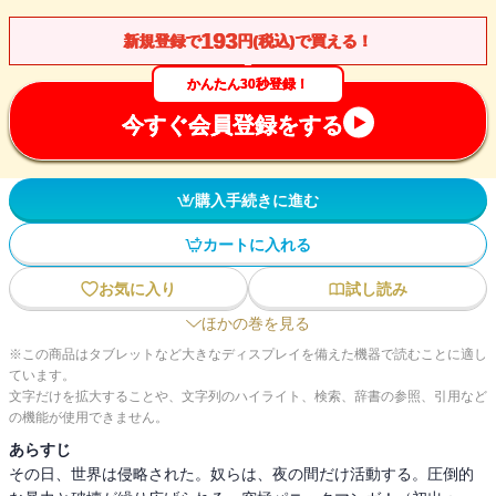
193
新規登録で
円(税込)で買える！
かんたん30秒登録！
今すぐ会員登録をする
購入手続きに進む
カートに入れる
お気に入り
試し読み
ほかの巻を見る
※この商品はタブレットなど大きなディスプレイを備えた機器で読むことに適し
ています。
文字だけを拡大することや、文字列のハイライト、検索、辞書の参照、引用など
の機能が使用できません。
あらすじ
その日、世界は侵略された。奴らは、夜の間だけ活動する。圧倒的