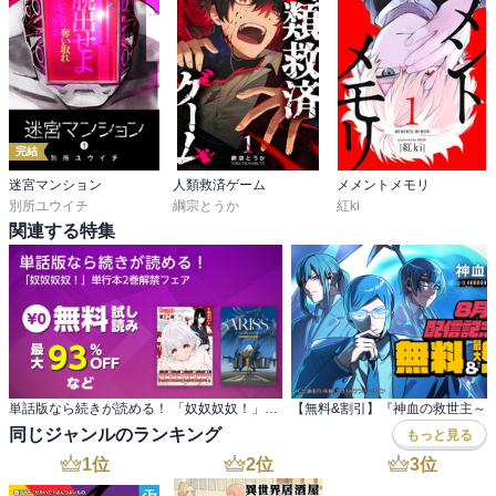
完結
迷宮マンション
人類救済ゲーム
メメントメモリ
別所ユウイチ
綱宗とうか
紅ki
関連する特集
単話版なら続きが読める！ 「奴奴奴奴！」単行本2巻解禁フェア
同じジャンルのランキング
もっと見る
1
位
2
位
3
位