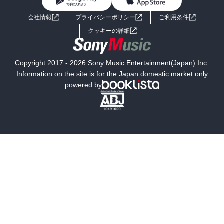
BL・TL
ライトノベル
男子向けラノベ
よくあるご質問
お問い合わせ
会社情報
プライバシーポリシー
ご利用条件
女子向けラノベ
小説
利用規約
クッキーの詳細
国内小説
海外小説
Copyright 2017 - 2026 Sony Music Entertainment(Japan) Inc.
ミステリー
SF
Information on the site is for the Japan domestic market only
powered by
歴史・時代小説
文学
雑誌
グラビア写真集
ボーイズラブ
ティーンズラブ
人文・思想・歴史
社会・政治・法律
ビジネス・経済
サイエンス・テクノロジー
コンピュータ・情報
くらし・家庭