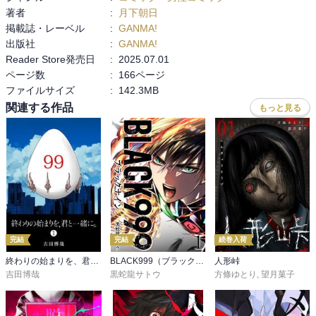
著者
:
月下朝日
掲載誌・レーベル
:
GANMA!
出版社
:
GANMA!
Reader Store発売日
:
2025.07.01
ページ数
:
166ページ
ファイルサイズ
:
142.3MB
関連する作品
もっと見る
完結
完結
続巻入荷
終わりの始まりを、君と一緒に。
BLACK999（ブラックナイン）
人形峠
吉田博哉
黒蛇龍サトウ
方條ゆとり
,
望月菓子