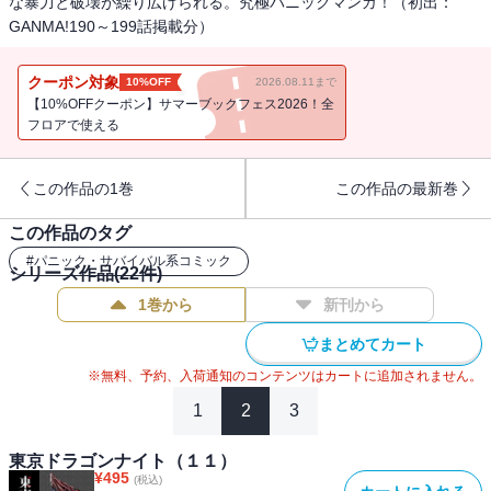
な暴力と破壊が繰り広げられる。究極パニックマンガ！（初出：
GANMA!190～199話掲載分）
クーポン対象
10%OFF
2026.08.11まで
【10%OFFクーポン】サマーブックフェス2026！全
フロアで使える
この作品の1巻
この作品の最新巻
この作品のタグ
#
パニック・サバイバル系コミック
シリーズ作品(
22
件)
1巻から
新刊から
まとめてカート
※無料、予約、入荷通知のコンテンツはカートに追加されません。
1
2
3
東京ドラゴンナイト（１１）
¥
495
(税込)