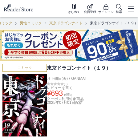
はじめて
会員登録
サインイン
検索
コミック
男性コミック
東京ドラゴンナイト
東京ドラゴンナイト（１９）
東京ドラゴンナイト（１９）
コミック
月下朝日(著)
/
GANMA!
(
0
)
レビューを書く
¥
693
(税込)
クーポン利用対象商品
2025年07月01日
配信