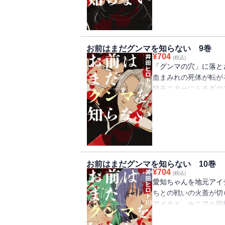
碑の秘密、グンマの不
ションにグンマを語り
お前はまだグンマを知らない 9巻
¥
704
(税込)
「グンマの穴」に落と
血まみれの死体が転が
時モニターにトチギの
は「トチギの穴」だっ
実な徒となるための訓
お前はまだグンマを知らない 10巻
¥
704
(税込)
愛知ちゃんを地元アイ
ちとの戦いの火蓋が切
アイチと、ケニアと同
い。劣勢に立たされる