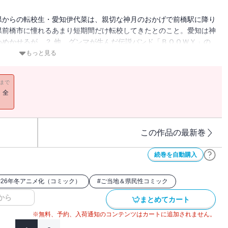
県からの転校生・愛知伊代菜は、親切な神月のおかげで前橋駅に降り
県前橋市に憧れるあまり短期間だけ転校してきたとのこと。愛知は神
めかせるが…？ 他、グンマが生んだ伝説バンド「ＢＯＯＷＹ」の
事の秘密、伊香保温泉のディープスポットなどを収録。
もっと見る
11まで
！全
この作品の最新巻
続巻を自動購入
#
26年冬アニメ化（コミック）
#
ご当地＆県民性コミック
から
まとめてカート
※無料、予約、入荷通知のコンテンツはカートに追加されません。