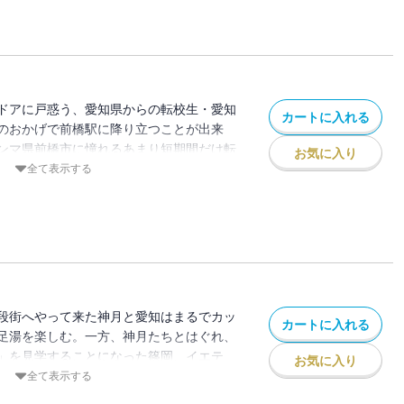
ドアに戸惑う、愛知県からの転校生・愛知
カートに入れる
のおかげで前橋駅に降り立つことが出来
ンマ県前橋市に憧れるあまり短期間だけ転
お気に入り
愛知は神月に懐き、篠岡、イエティ、一矢
全て表示する
…？ 他、グンマが生んだ伝説バンド「Ｂ
る真実、グンマの恐るべき伝統行事の秘
ープスポットなどを収録。
段街へやって来た神月と愛知はまるでカッ
カートに入れる
足湯を楽しむ。一方、神月たちとはぐれ、
」を見学することになった篠岡、イエテ
お気に入り
あまりのインパクトに変わり果ててしま
全て表示する
マのドライブスルー事情、特別史跡上野三