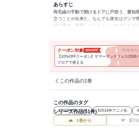
あらすじ
両毛線の手動で開けるドアに戸惑う、愛知
立つことが出来た。なんでも彼女はグンマ
月に懐き、篠岡、イエティ、一矢の心をざわ
知られざる真実、グンマの恐るべき伝統行
クーポン対象
10%OFF
2026.08.
【10%OFFクーポン】サマーブックフェス2026
フロアで使える
この作品の1巻
この作品のタグ
#
2026年アニメ化
#
2018年アニメ化
シリーズ作品(
11
件)
1巻から
新刊