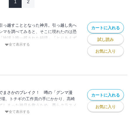
1
2
引っ越すこととなった神月。引っ越し先へ
カートに入れる
ンマを調べてみると、そこに現れたのは恐
「地球上唯一残された秘境」「とりあえず
試し読み
」等々。一体グンマとはどんな地なのか？
全て表示する
ろうとしているのか？ グンマ在住の作者
お気に入り
す知られざる「グンマの真実」。全国区で
ＰＶを突破した今一番話題のＷＥＢ漫画がつ
でまさかのブレイク！ 噂の「グンマ漫
カートに入れる
登場。トチギの工作員の手にかかり、高崎
てしまった神月を救うため、轟らクラスメ
お気に入り
！ 合言葉は「おのれトチギ！」。白衣大
全て表示する
チギ兵がおり……?? 他、世界遺産登録で
場」編収録！