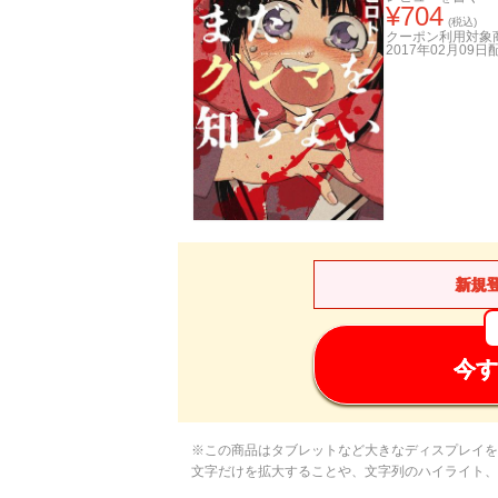
¥
704
(税込)
クーポン利用対象
2017年02月09日
新規
今す
※この商品はタブレットなど大きなディスプレイを
文字だけを拡大することや、文字列のハイライト、