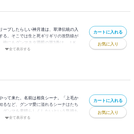
リープしたらしい神月達は、草津伝統の入
カートに入れる
する。そこでは生と死ギリギリの攻防線が
 他にもグンマネタ満載の第3巻は、ＪＫ
お気に入り
轟一矢、二矢といったキャラクターの内情
全て表示する
やって来た。名前は相良シーナ。「上毛か
カートに入れる
知るなど、グンマ愛に溢れるシーナはたち
。グンマを素晴らしくしたいという気持ち
お気に入り
立候補することを決めたシーナだが、ニイ
全て表示する
かと篠岡は疑いの目を向け、対立候補とし
着は「上毛かるた」でつけることになった