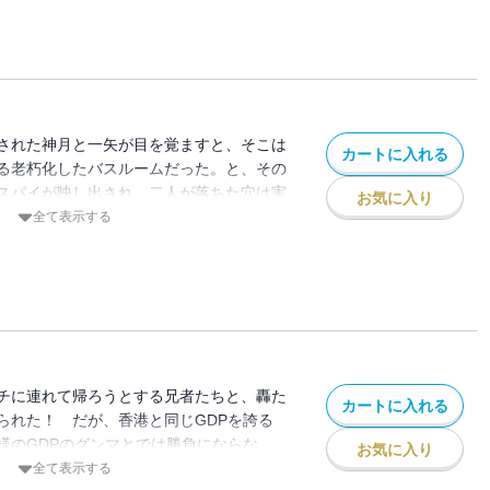
動産の真実等々、８巻目も濃密＆ハイテン
尽くす！
された神月と一矢が目を覚ますと、そこは
カートに入れる
る老朽化したバスルームだった。と、その
スパイが映し出され、二人が落ちた穴は実
お気に入り
たことが知らされる。これからトチギに忠
全て表示する
練をするとのことだが・・・？
チに連れて帰ろうとする兄者たちと、轟た
カートに入れる
られた！ だが、香港と同じGDPを誇る
様のGDPのグンマとでは勝負にならな
お気に入り
グンマは必死の戦うが、ついに轟は膝を付
全て表示する