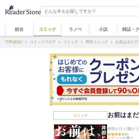
総合
コミック
ラノベ
小説
雑誌・
TOP(総合)
コミックフロア
コミック
男性コミック
お前はまだグ
お前はまだ
コミック
井田ヒロト(著)
/
(
4
)
レビューを書く