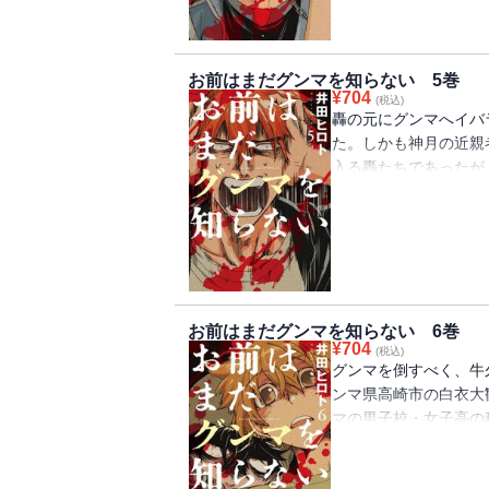
のだが……？
お前はまだグンマを知らない 5巻
¥
704
(税込)
轟の元にグンマへイバ
た。しかも神月の近親
入る轟たちであったが
イバラキ少年・陣目研
は、いかにイバラキが
は思わず同情、励ます
お前はまだグンマを知らない 6巻
¥
704
(税込)
グンマを倒すべく、牛
ンマ県高崎市の白衣大
マの男子校・女子高の
秘密、ぐんまちゃんの