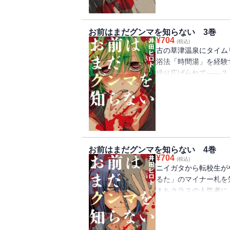
お前はまだグンマを知らない 3巻
¥
704
(税込)
古の草津温泉にタイム
浴法「時間湯」を経験
繰り広げられて――？
Ｊの篠岡、イエティ、
にも迫っていく。
お前はまだグンマを知らない 4巻
¥
704
(税込)
ニイガタから転校生が
るた」のマイナー札を
まちクラスの人気者に
が高まり、生徒会長に
ガタのスパイではない
て神月を擁立する。決