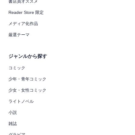
書店員オススメ
Reader Store 限定
メディア化作品
厳選テーマ
ジャンルから探す
コミック
少年・青年コミック
少女・女性コミック
ライトノベル
小説
雑誌
グラビア