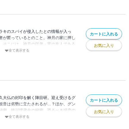
ラキのスパイが侵入したとの情報が入っ
カートに入れる
者が匿っているとのこと。神月の家に押し
、そこには、神月の従弟・実の友人である
お気に入り
がいた。スパイであることを否定した陣目
全て表示する
魅力に乏しいかを涙ながらに語り、轟たち
ことに……。
久大仏の封印を解く陣目研。迎え受けるグ
カートに入れる
観音は劣勢に立たされるが…？ほか、グン
秘密、徳川埋蔵金の秘密、恐るべき嬬恋の
お気に入り
秘密などなど、グンマネタ超満載！
全て表示する