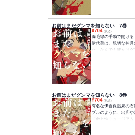
お前はまだグンマを知らない 7巻
¥
704
(税込)
両毛線の手動で開ける
伊代菜は、親切な神月
た。なんでも彼女はグ
校してきたとのこと。
の心をざわめかせるが
ＯＯＷＹ」の知られざ
密、伊香保温泉のディ
お前はまだグンマを知らない 8巻
¥
704
(税込)
有名な伊香保温泉の石
プルのように、出店や
「命と性ミュージアム
ィ、一矢はその展示の
い・・・？ 他、グン