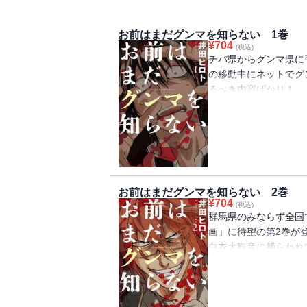
お前はまだグンマを知らない 1巻
¥
704
(税込)
チバ県からグンマ県に
の移動中にネットでグ
るべき内容ばかり！ 
一番いい装備で行け
彼の身に何が降りかか
が圧倒的熱量で描き出
話題集中！ 100万
いに刊行!!
お前はまだグンマを知らない 2巻
¥
704
(税込)
群馬県のみならず全国
画」に待望の第2巻が
白衣大観音に捕らわれ
イト達が立ち上がった
観音の中には9人のト
盛り上がる「富岡製糸