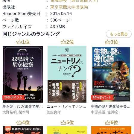
著者
:
電機學校（東京電機大学）
出版社
:
東京電機大学出版局
Reader Store発売日
:
2015.05.16
ページ数
:
306ページ
ファイルサイズ
:
43.7MB
同じジャンルのランキング
もっと見る
1
位
2
位
3
位
20%ポイント
20%ポイント
星を楽しむ 双眼鏡で星空観察
ニュートリノってナンダ？-やさしく知る素粒子・ニュートリノ・重力波
生物の謎と進化論を楽しむ本
大野裕明
,
榎本司
荒舩良孝
中原英臣
,
佐川峻
4
位
5
位
6
位