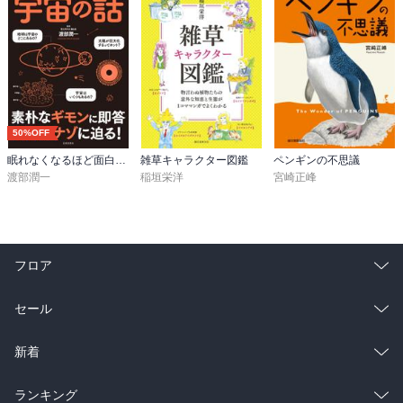
50%OFF
眠れなくなるほど面白い 図解 宇宙の話
雑草キャラクター図鑑
ペンギンの不思議
渡部潤一
稲垣栄洋
宮崎正峰
フロア
総合
コミック
セール
ラノベ
小説
総合
コミック
新着
雑誌・グラビア
ビジネス・実用
ラノベ
小説
総合
コミック
ランキング