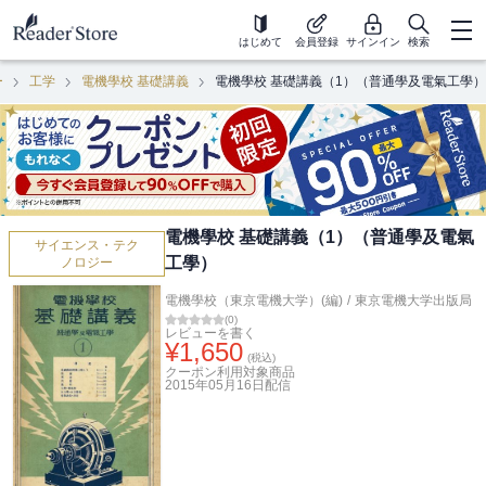
はじめて
会員登録
サインイン
検索
ー
工学
電機學校 基礎講義
電機學校 基礎講義（1）（普通學及電氣工學）
電機學校 基礎講義（1）（普通學及電氣
サイエンス・テク
工學）
ノロジー
電機學校（東京電機大学）(編)
/
東京電機大学出版局
(
0
)
レビューを書く
¥
1,650
(税込)
クーポン利用対象商品
2015年05月16日
配信