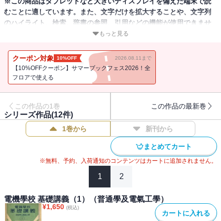
※この商品はタブレットなど大きいディスプレイを備えた端末で読
むことに適しています。また、文字だけを拡大することや、文字列
のハイライト、検索、辞書の参照、引用などの機能が使用できませ
ん。
もっと見る
1928年に刊行された「私立電機學校」（東京電機大学の前身）の通
クーポン対象
10%OFF
2026.08.11まで
信制テキスト。
【10%OFFクーポン】サマーブックフェス2026！全
フロアで使える
この作品の1巻
この作品の最新巻
シリーズ作品(
12
件)
1巻から
新刊から
まとめてカート
※無料、予約、入荷通知のコンテンツはカートに追加されません。
1
2
電機學校 基礎講義（1）（普通學及電氣工學）
¥
1,650
(税込)
カートに入れる