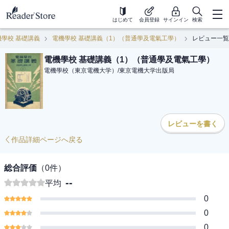
はじめて
会員登録
サインイン
検索
機學校 基礎講義
電機學校 基礎講義（1）（普通學及電氣工學）
レビュー一覧
電機學校 基礎講義（1）（普通學及電氣工學）
電機學校（東京電機大学）
/
東京電機大学出版局
レビューを書く
作品詳細ページへ戻る
総合評価
（
0
件）
--
平均
0
0
0