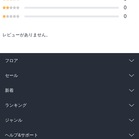
0
0
レビューがありません。
フロア
総合
コミック
セール
ラノベ
小説
総合
コミック
新着
雑誌・グラビア
ビジネス・実用
ラノベ
小説
総合
コミック
ランキング
BL・TL
雑誌・グラビア
ビジネス・実用
ラノベ
小説
総合
コミック
ジャンル
BL・TL
雑誌・グラビア
ビジネス・実用
ラノベ
小説
コミック
男性コミック
ヘルプ&サポート