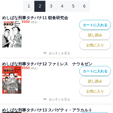
1
2
3
4
5
6
めしばな刑事タチバナ11 朝食研究会
¥
550
(税込)
カートに入れる
試し読み
お気に入り
あらすじを見る
めしばな刑事タチバナ12 ファミレス ナウ＆ゼン
¥
550
(税込)
カートに入れる
試し読み
お気に入り
あらすじを見る
めしばな刑事タチバナ13 スパゲティ・アラカルト