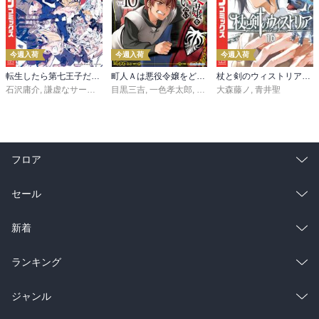
今週入荷
今週入荷
今週入荷
転生したら第七王子だったので、気ままに魔術を極めます（２４）
町人Ａは悪役令嬢をどうしても救いたい ～どぶと空と氷の姫君～１０【電子書店共通特典イラスト付】
杖と剣のウィストリア（１６）
石沢庸介
,
謙虚なサークル
,
メル。
目黒三吉
,
一色孝太郎
,
Parum
大森藤ノ
,
青井聖
フロア
総合
コミック
セール
ラノベ
小説
総合
コミック
新着
雑誌・グラビア
ビジネス・実用
ラノベ
小説
総合
コミック
ランキング
BL・TL
雑誌・グラビア
ビジネス・実用
ラノベ
小説
総合
コミック
ジャンル