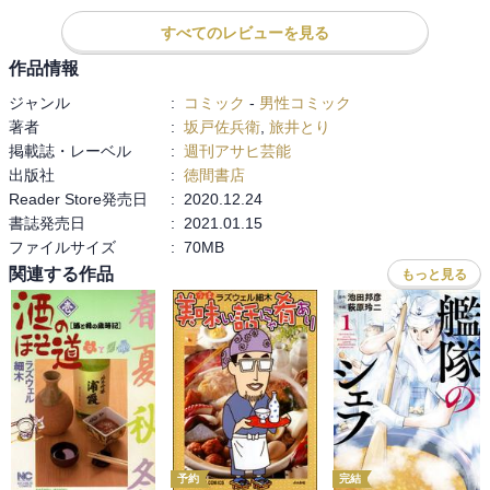
すべてのレビューを見る
作品情報
ジャンル
:
コミック
-
男性コミック
著者
:
坂戸佐兵衛
,
旅井とり
掲載誌・レーベル
:
週刊アサヒ芸能
出版社
:
徳間書店
Reader Store発売日
:
2020.12.24
書誌発売日
:
2021.01.15
ファイルサイズ
:
70MB
関連する作品
もっと見る
予約
完結