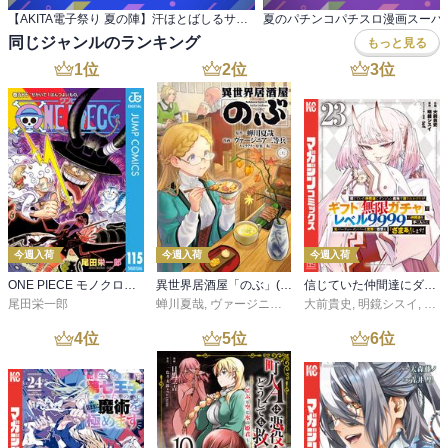
【AKITA電子祭り 夏の陣】汗ほとばしるサッカ ー＆テニス漫画！「カンピオーニ」最新3巻 他発売
夏のパチンコパチスロ漫画スーパ
同じジャンルのランキング
もっと見る
1
位
2
位
3
位
今週入荷
今週入荷
今週入荷
ONE PIECE モノクロ版 115
異世界居酒屋「のぶ」(22)
信じていた仲間達にダンジョン奥地で殺されかけたがギフト『無限ガチャ』でレベル９９９９の仲間達を手に入れて元パーティーメンバーと世界に復讐＆『ざまぁ！』します！（２３）
尾田栄一郎
蝉川夏哉
,
ヴァージニア二等兵
大前貴史
,
転
,
明鏡シスイ
,
ｔｅ
4
位
5
位
6
位