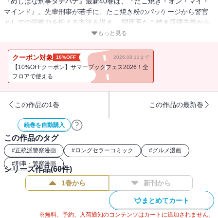
『めしばな刑事タチバナ』最新40巻は、『たこ焼き・オン・マイ・
マインド』。先輩刑事が若手に、たこ焼き粉のパッケージから警官
としての洞察力を鍛える方法を説き、 関西系たこ焼き原理主義から
卒業する男が咆哮、辛味部がワールドワイドなたこ焼きを創作す
もっと見る
る。たこのないたこ焼きで”たこ焼きの本質”に迫り、冷凍たこ焼きや
世界のたこ焼きの最前線を語る表題作ほか、チョコミント箱アイス2
クーポン対象
10%OFF
2026.08.11まで
択問題に揺れる女心を描く、満腹中枢直撃の12編！
【10%OFFクーポン】サマーブックフェス2026！全
フロアで使える
この作品の1巻
この作品の最新巻
続巻を自動購入
この作品のタグ
#
正統派警察漫画
#
ロングセラーコミック
#
グルメ漫画
#
刑事・警察漫画
シリーズ作品(
60
件)
1巻から
新刊から
まとめてカート
※無料、予約、入荷通知のコンテンツはカートに追加されません。