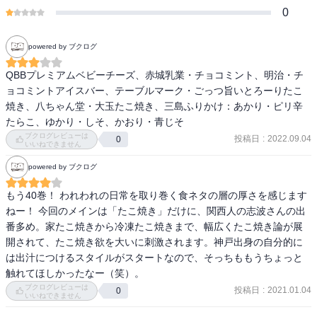
0
powered by ブクログ
QBBプレミアムベビーチーズ、赤城乳業・チョコミント、明治・チ
ョコミントアイスバー、テーブルマーク・ごっつ旨いとろーりたこ
焼き、八ちゃん堂・大玉たこ焼き、三島ふりかけ：あかり・ピリ辛
たらこ、ゆかり・しそ、かおり・青じそ
ブクログレビューは
投稿日
:
2022.09.04
0
いいねできません
powered by ブクログ
もう40巻！ われわれの日常を取り巻く食ネタの層の厚さを感じます
ねー！ 今回のメインは「たこ焼き」だけに、関西人の志波さんの出
番多め。家たこ焼きから冷凍たこ焼きまで、幅広くたこ焼き論が展
開されて、たこ焼き欲を大いに刺激されます。神戸出身の自分的に
は出汁につけるスタイルがスタートなので、そっちももうちょっと
触れてほしかったなー（笑）。
ブクログレビューは
投稿日
:
2021.01.04
0
いいねできません