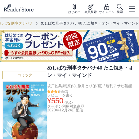
はじめて
会員登録
サインイン
検索
しばな刑事タチバナ
めしばな刑事タチバナ40 たこ焼き・オン・マイ・マインド
めしばな刑事タチバナ40 たこ焼き・オ
ン・マイ・マインド
コミック
坂戸佐兵衛(原作)
,
旅井とり(作画)
/
週刊アサヒ芸能
(
2
)
レビューを書く
¥
550
(税込)
クーポン利用対象商品
2020年12月24日
配信