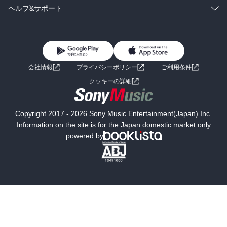
BL・TL
雑誌・グラビア
ビジネス・実用
ラノベ
小説
コミック
男性コミック
ヘルプ&サポート
BL・TL
雑誌・グラビア
ビジネス・実用
女性コミック
コミック誌
初めての方へ
ヘルプ
BL・TL
ライトノベル
男子向けラノベ
よくあるご質問
お問い合わせ
会社情報
プライバシーポリシー
ご利用条件
女子向けラノベ
小説
利用規約
クッキーの詳細
国内小説
海外小説
Copyright 2017 - 2026 Sony Music Entertainment(Japan) Inc.
ミステリー
SF
Information on the site is for the Japan domestic market only
powered by
歴史・時代小説
文学
雑誌
グラビア写真集
ボーイズラブ
ティーンズラブ
人文・思想・歴史
社会・政治・法律