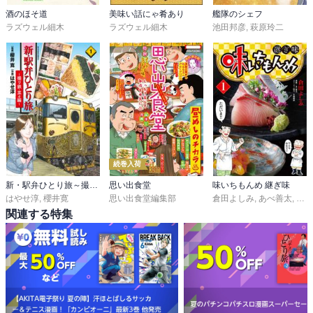
酒のほそ道
美味い話にゃ肴あり
艦隊のシェフ
ラズウェル細木
ラズウェル細木
池田邦彦
,
萩原玲二
続巻入荷
新・駅弁ひとり旅～撮り鉄・菜々編～
思い出食堂
味いちもんめ 継ぎ味
はやせ淳
,
櫻井寛
思い出食堂編集部
倉田よしみ
,
あべ善太
,
久部
関連する特集