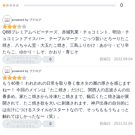
0
powered by ブクログ
QBBプレミアムベビーチーズ、赤城乳業・チョコミント、明治・チ
ョコミントアイスバー、テーブルマーク・ごっつ旨いとろーりたこ
焼き、八ちゃん堂・大玉たこ焼き、三島ふりかけ：あかり・ピリ辛
たらこ、ゆかり・しそ、かおり・青じそ
ブクログレビューは
投稿日
:
2022.09.04
0
いいねできません
powered by ブクログ
もう40巻！ われわれの日常を取り巻く食ネタの層の厚さを感じます
ねー！ 今回のメインは「たこ焼き」だけに、関西人の志波さんの出
番多め。家たこ焼きから冷凍たこ焼きまで、幅広くたこ焼き論が展
開されて、たこ焼き欲を大いに刺激されます。神戸出身の自分的に
は出汁につけるスタイルがスタートなので、そっちももうちょっと
触れてほしかったなー（笑）。
ブクログレビューは
投稿日
:
2021.01.04
0
いいねできません