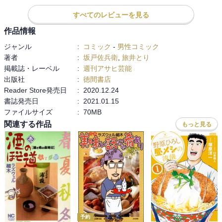
すべてのレビューを見る
作品情報
ジャンル
:
コミック
-
男性コミック
著者
:
坂戸佐兵衛
,
旅井とり
掲載誌・レーベル
:
週刊アサヒ芸能
出版社
:
徳間書店
Reader Store発売日
:
2020.12.24
書誌発売日
:
2021.01.15
ファイルサイズ
:
70MB
関連する作品
もっと見る
予約