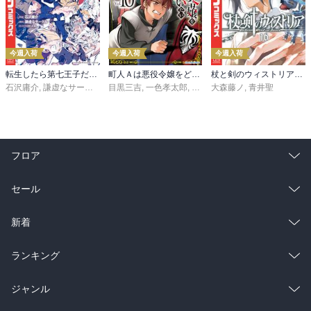
今週入荷
今週入荷
今週入荷
転生したら第七王子だったので、気ままに魔術を極めます（２４）
町人Ａは悪役令嬢をどうしても救いたい ～どぶと空と氷の姫君～１０【電子書店共通特典イラスト付】
杖と剣のウィストリア（１６）
石沢庸介
,
謙虚なサークル
,
メル。
目黒三吉
,
一色孝太郎
,
Parum
大森藤ノ
,
青井聖
フロア
総合
コミック
セール
ラノベ
小説
総合
コミック
新着
雑誌・グラビア
ビジネス・実用
ラノベ
小説
総合
コミック
ランキング
BL・TL
雑誌・グラビア
ビジネス・実用
ラノベ
小説
総合
コミック
ジャンル