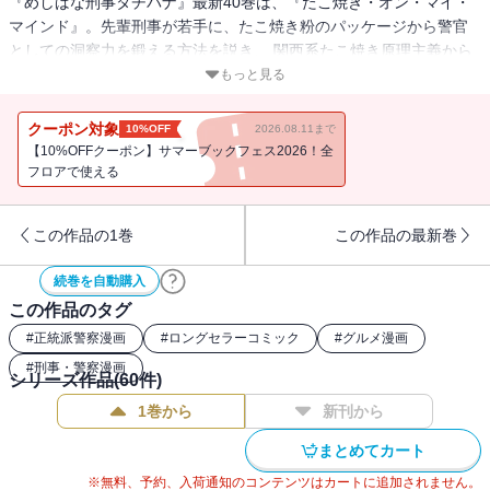
『めしばな刑事タチバナ』最新40巻は、『たこ焼き・オン・マイ・
マインド』。先輩刑事が若手に、たこ焼き粉のパッケージから警官
としての洞察力を鍛える方法を説き、 関西系たこ焼き原理主義から
卒業する男が咆哮、辛味部がワールドワイドなたこ焼きを創作す
もっと見る
る。たこのないたこ焼きで”たこ焼きの本質”に迫り、冷凍たこ焼きや
世界のたこ焼きの最前線を語る表題作ほか、チョコミント箱アイス2
クーポン対象
10%OFF
2026.08.11まで
択問題に揺れる女心を描く、満腹中枢直撃の12編！
【10%OFFクーポン】サマーブックフェス2026！全
フロアで使える
この作品の1巻
この作品の最新巻
続巻を自動購入
この作品のタグ
#
正統派警察漫画
#
ロングセラーコミック
#
グルメ漫画
#
刑事・警察漫画
シリーズ作品(
60
件)
1巻から
新刊から
まとめてカート
※無料、予約、入荷通知のコンテンツはカートに追加されません。