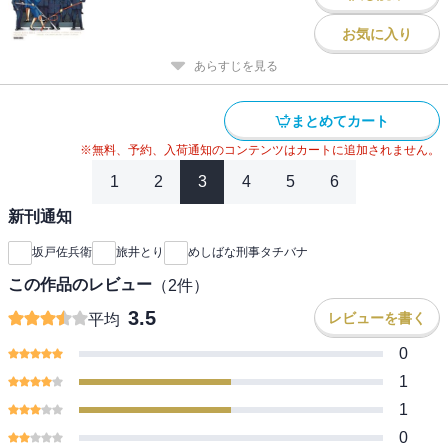
お気に入り
あらすじを見る
まとめてカート
※無料、予約、入荷通知のコンテンツはカートに追加されません。
1
2
3
4
5
6
新刊通知
坂戸佐兵衛
旅井とり
めしばな刑事タチバナ
この作品のレビュー
（
2
件）
3.5
レビューを書く
平均
0
1
1
0