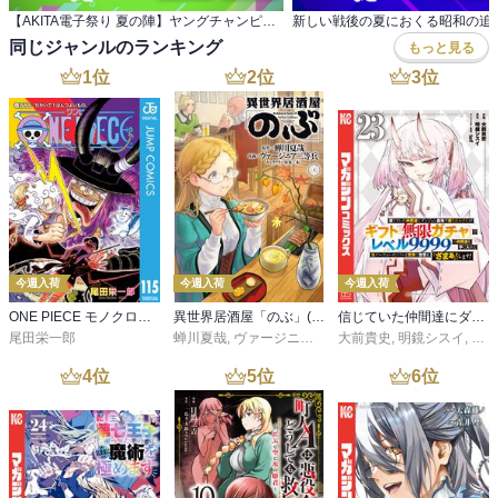
【AKITA電子祭り 夏の陣】ヤングチャンピオン ＆チャンピオンRED男性向けコミック準新作フェア
同じジャンルのランキング
もっと見る
1
位
2
位
3
位
今週入荷
今週入荷
今週入荷
ONE PIECE モノクロ版 115
異世界居酒屋「のぶ」(22)
信じていた仲間達にダンジョン奥地で殺されかけたがギフト『無限ガチャ』でレベル９９９９の仲間達を手に入れて元パーティーメンバーと世界に復讐＆『ざまぁ！』します！（２３）
尾田栄一郎
蝉川夏哉
,
ヴァージニア二等兵
大前貴史
,
転
,
明鏡シスイ
,
ｔｅ
4
位
5
位
6
位