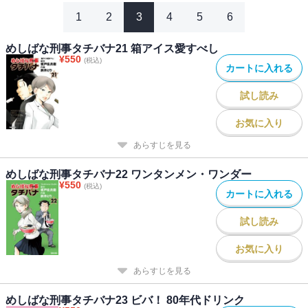
1
2
3
4
5
6
めしばな刑事タチバナ21 箱アイス愛すべし
¥
550
(税込)
カートに入れる
試し読み
お気に入り
あらすじを見る
めしばな刑事タチバナ22 ワンタンメン・ワンダー
¥
550
(税込)
カートに入れる
試し読み
お気に入り
あらすじを見る
めしばな刑事タチバナ23 ビバ！ 80年代ドリンク