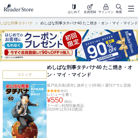
はじめて
会員登録
サインイン
検索
しばな刑事タチバナ
めしばな刑事タチバナ40 たこ焼き・オン・マイ・マインド
めしばな刑事タチバナ40 たこ焼き・オ
ン・マイ・マインド
コミック
坂戸佐兵衛(原作)
,
旅井とり(作画)
/
週刊アサヒ芸能
(
2
)
レビューを書く
¥
550
(税込)
クーポン利用対象商品
2020年12月24日
配信