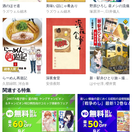
酒のほそ道
美味い話にゃ肴あり
野原ひろし 昼メシの流儀
ラズウェル細木
ラズウェル細木
塚原洋一
,
臼井儀人
続巻入荷
らーめん再遊記
深夜食堂
新・駅弁ひとり旅～撮り鉄・菜々編～
久部緑郎
,
河合単
安倍夜郎
はやせ淳
,
櫻井寛
関連する特集