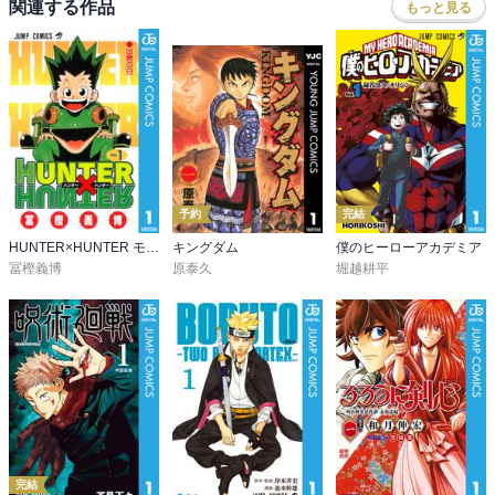
関連する作品
もっと見る
予約
完結
HUNTER×HUNTER モノクロ版
キングダム
僕のヒーローアカデミア
冨樫義博
原泰久
堀越耕平
完結