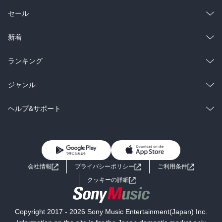
総合
コミック
セール
ラノベ
小説
総合
コミック
新着
雑誌・グラビア
ビジネス・実用
ラノベ
小説
総合
コミック
ランキング
BL・TL
雑誌・グラビア
ビジネス・実用
ラノベ
小説
総合
コミック
ジャンル
BL・TL
雑誌・グラビア
ビジネス・実用
ラノベ
小説
コミック
男性コミック
ヘルプ&サポート
BL・TL
雑誌・グラビア
ビジネス・実用
女性コミック
コミック誌
初めての方へ
ヘルプ
BL・TL
ライトノベル
男子向けラノベ
よくあるご質問
お問い合わせ
会社情報
プライバシーポリシー
ご利用条件
女子向けラノベ
小説
利用規約
クッキーの詳細
国内小説
海外小説
Copyright 2017 - 2026 Sony Music Entertainment(Japan) Inc.
ミステリー
SF