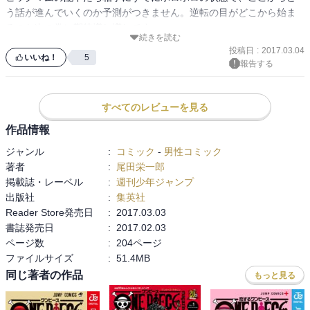
う話が進んでいくのか予測がつきません。逆転の目がどこから始ま
るのか次の巻に期待増し増しです♪

続きを読む
投稿日
:
2017.03.04
✴839話の扉絵。こういう遊び心は大スキです。
いいね！
5
報告する
すべてのレビューを見る
作品情報
ジャンル
:
コミック
-
男性コミック
著者
:
尾田栄一郎
掲載誌・レーベル
:
週刊少年ジャンプ
出版社
:
集英社
Reader Store発売日
:
2017.03.03
書誌発売日
:
2017.02.03
ページ数
:
204ページ
ファイルサイズ
:
51.4MB
同じ著者の作品
もっと見る