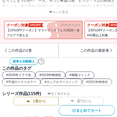
なってしまうのか!? 一方、サンジ奪還の為、ビッグ・マムの幹部と
戦うルフィ達の運命は如何に!? “ひとつなぎの大秘宝”を巡る海洋冒
険ロマン!!
もっと見る
クーポン対象
クーポン対象
10%OFF
2026.08.11まで
30%
【10%OFFクーポン】サマーブックフェス2026！全
【30%OFFクーポ
フロアで使える
440冊以上対象
この作品の1巻
この作品の最新巻
続巻を自動購入
この作品のタグ
#
2026年ドラマ化
#
2019年映画化
#
海賊コミック
#
平成のベストセラー
#
ロングセラーコミック
#
2022年映画化
#
2025年ストア人気コミック
#
2016年アニメ化
シリーズ作品(
115
件)
全て表示する
#
週刊少年ジャンプ（00年代）
#
2023年ドラマ化
1巻から
新刊から
#
ONEPIECE関連作
#
最強主人公コミック
#
週刊少年ジャンプ（90年代）
#
26年春ドラマ・映画化
まとめてカート