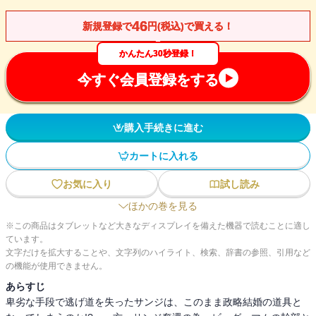
46
新規登録で
円(税込)で買える！
かんたん30秒登録！
今すぐ会員登録をする
購入手続きに進む
カートに入れる
お気に入り
試し読み
ほかの巻を見る
※この商品はタブレットなど大きなディスプレイを備えた機器で読むことに適し
ています。
文字だけを拡大することや、文字列のハイライト、検索、辞書の参照、引用など
の機能が使用できません。
あらすじ
卑劣な手段で逃げ道を失ったサンジは、このまま政略結婚の道具と