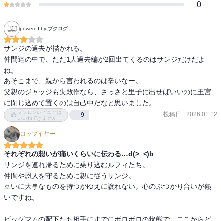
0
powered by ブクログ
サンジの過去が描かれる。

仲間達の中で、ただ1人過去編が2回出てくるのはサンジだけだよ
ね。

あそこまで、親から言われるのは辛いなー。

父親のジャッジも失敗作なら、さっさと里子に出せばいいのに王宮
に閉じ込めて置くのは自己中だなと思いました。
ブクログレビューは
投稿日
:
2026.01.12
9
いいねできません
ロップイヤー
それぞれの想いが痛いくらいに伝わる…d(>_<)b
サンジを連れ帰るために乗り込むルフィたち。

仲間や恩人を守るために親に従うサンジ。

互いに大事なものを持つがゆえに譲れない。心のぶつかり合いが熱
いですね。

ビッグマムの配下たち相手にすでにボロボロの状態で、ここからど