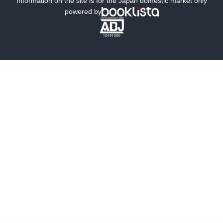
Information on the site is for the Japan domestic market only
powered by
歴史・時代小説
文学
雑誌
グラビア写真集
ボーイズラブ
ティーンズラブ
人文・思想・歴史
社会・政治・法律
ビジネス・経済
サイエンス・テクノロジー
コンピュータ・情報
くらし・家庭
料理・酒
ファッション・美容・ダイエット
ホビー&カルチャー
スポーツ・アウトドア
地図・ガイド
エンターテイメント