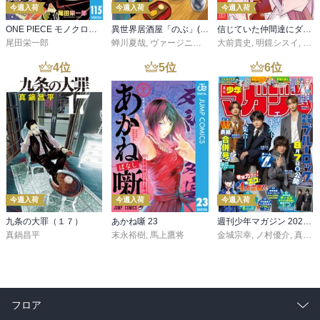
今週入荷
今週入荷
今週入荷
ONE PIECE モノクロ版 115
異世界居酒屋「のぶ」(22)
信じていた仲間達にダンジョン奥地で殺されかけたがギフト『無限ガチャ』でレベル９９９９の仲間達を手に入れて元パーティーメンバーと世界に復讐＆『ざまぁ！』します！（２３）
尾田栄一郎
蝉川夏哉
,
ヴァージニア二等兵
大前貴史
,
転
,
明鏡シスイ
,
ｔｅ
4
位
5
位
6
位
今週入荷
今週入荷
今週入荷
九条の大罪（１７）
あかね噺 23
週刊少年マガジン 2026年36・37号[2026年8月5日発売]
真鍋昌平
末永裕樹
,
馬上鷹将
金城宗幸
,
ノ村優介
,
真島ヒロ
フロア