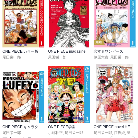
完結
ONE PIECE カラー版
ONE PIECE magazine
恋するワンピース
尾田栄一郎
尾田栄一郎
伊原大貴
,
尾田栄一郎
ONE PIECE キャラクターリミックス
ONE PIECE学園
ONE PIECE novel HEROINES
尾田栄一郎
小路壮平
,
尾田栄一郎
尾田栄一郎
,
江坂純
,
諏訪さやか