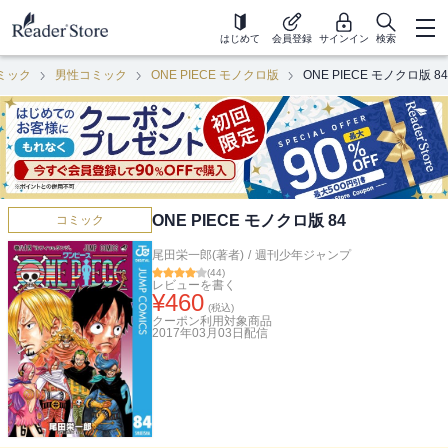
はじめて
会員登録
サインイン
検索
ミック
男性コミック
ONE PIECE モノクロ版
ONE PIECE モノクロ版 84
ONE PIECE モノクロ版 84
コミック
尾田栄一郎(著者)
/
週刊少年ジャンプ
(
44
)
レビューを書く
¥
460
(税込)
クーポン利用対象商品
2017年03月03日
配信