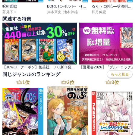
呪術廻戦
BORUTO-ボルト- -TWO BLUE VORTEX-
るろうに剣心―明治剣客浪漫譚・北海道編―
芥見下々
岸本斉史
,
池本幹雄
和月伸宏
関連する特集
【30%OFFクーポン】集英社 ＪＣ新刊発売記念 440冊以上対象
同じジャンルのランキング
もっと見る
1
位
2
位
3
位