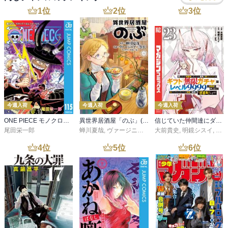
1
位
2
位
3
位
今週入荷
今週入荷
今週入荷
ONE PIECE モノクロ版 115
異世界居酒屋「のぶ」(22)
信じていた仲間達にダンジョン奥地で殺されかけたがギフト『無限ガチャ』でレベル９９９９の仲間達を手に入れて元パーティーメンバーと世界に復讐＆『ざまぁ！』します！（２３）
尾田栄一郎
蝉川夏哉
,
ヴァージニア二等兵
大前貴史
,
転
,
明鏡シスイ
,
ｔｅ
4
位
5
位
6
位