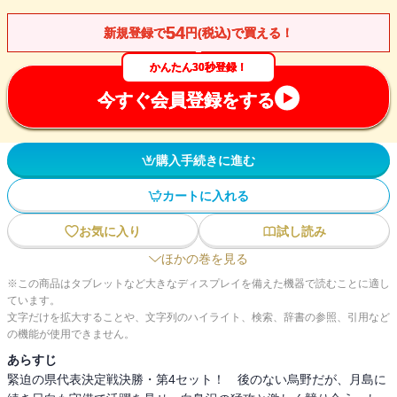
54
新規登録で
円(税込)で買える！
かんたん30秒登録！
今すぐ会員登録をする
購入手続きに進む
カートに入れる
お気に入り
試し読み
ほかの巻を見る
※この商品はタブレットなど大きなディスプレイを備えた機器で読むことに適し
ています。
文字だけを拡大することや、文字列のハイライト、検索、辞書の参照、引用など
の機能が使用できません。
あらすじ
緊迫の県代表決定戦決勝・第4セット！ 後のない烏野だが、月島に