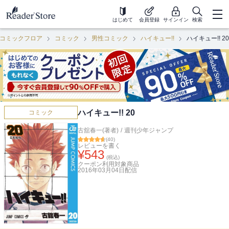
はじめて
会員登録
サインイン
検索
コミックフロア
コミック
男性コミック
ハイキュー!!
ハイキュー!! 20
ハイキュー!! 20
コミック
古舘春一(著者)
/
週刊少年ジャンプ
(
40
)
レビューを書く
¥
543
(税込)
クーポン利用対象商品
2016年03月04日
配信