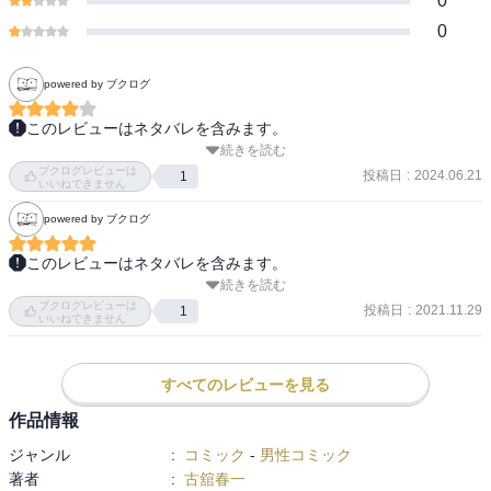
0
0
powered by ブクログ
このレビューはネタバレを含みます。
続きを読む
感想

ブクログレビューは
白熱の試合はまだまだ続く！

投稿日
:
2024.06.21
1
いいねできません
powered by ブクログ
あらすじ

白鳥沢は終盤にブレイクされたが、地力を見せて、24-24のデュース
このレビューはネタバレを含みます。
に持ち込む。烏野はギリギリで4セット目を取って、セットカウント
続きを読む
影山が久しぶりにかっこいい。

2-2。5セット目に入り、影山が体力の限界を迎えてアウト、月島も
ブクログレビューは
「俺が何かに絶望するとしたら、バレーができなくなった時だけ
投稿日
:
2021.11.29
1
牛若のアタックで指を負傷して交代。
いいねできません
だ」って！！

そーでなくっちゃ！！

すべてのレビューを見る
日向も影山も、ロードワークでウシワカに余裕でついていくくらい
作品情報
スタミナもスピードもあるんだらかなー。

ジャンル
:
コミック
-
男性コミック
著者
:
古舘春一
日向影山コンビ、試合終盤になってやっと本格始動か？！
