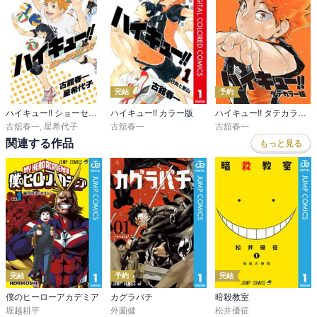
完結
予約
ハイキュー!! ショーセツバン!!
ハイキュー!! カラー版
ハイキュー!! タテカラー版
古舘春一
,
星希代子
古舘春一
古舘春一
関連する作品
もっと見る
完結
予約
完結
僕のヒーローアカデミア
カグラバチ
暗殺教室
堀越耕平
外薗健
松井優征