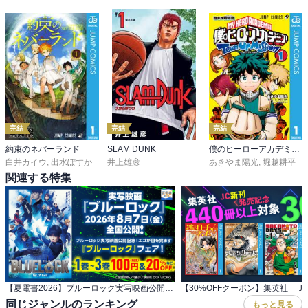
完結
完結
完結
約束のネバーランド
SLAM DUNK
僕のヒーローアカデミア チームアップミッション
白井カイウ
,
出水ぽすか
井上雄彦
あきやま陽光
,
堀越耕平
関連する特集
【夏電書2026】ブルーロック実写映画公開記念！ エゴが目を覚ます『ブルーロック』フェア！
同じジャンルのランキング
もっと見る