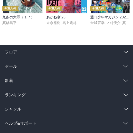
今週入荷
今週入荷
今週入荷
九条の大罪（１７）
あかね噺 23
週刊少年マガジン 2026年36・37号[2026年8月5日発売]
真鍋昌平
末永裕樹
,
馬上鷹将
金城宗幸
,
ノ村優介
,
真島ヒロ
フロア
総合
コミック
セール
ラノベ
小説
総合
コミック
新着
雑誌・グラビア
ビジネス・実用
ラノベ
小説
総合
コミック
ランキング
BL・TL
雑誌・グラビア
ビジネス・実用
ラノベ
小説
総合
コミック
ジャンル
BL・TL
雑誌・グラビア
ビジネス・実用
ラノベ
小説
コミック
男性コミック
ヘルプ&サポート