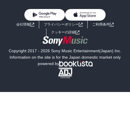
BL・TL
雑誌・グラビア
ビジネス・実用
女性コミック
コミック誌
初めての方へ
ヘルプ
BL・TL
ライトノベル
男子向けラノベ
よくあるご質問
お問い合わせ
会社情報
プライバシーポリシー
ご利用条件
女子向けラノベ
小説
利用規約
クッキーの詳細
国内小説
海外小説
Copyright 2017 - 2026 Sony Music Entertainment(Japan) Inc.
ミステリー
SF
Information on the site is for the Japan domestic market only
powered by
歴史・時代小説
文学
雑誌
グラビア写真集
ボーイズラブ
ティーンズラブ
人文・思想・歴史
社会・政治・法律
ビジネス・経済
サイエンス・テクノロジー