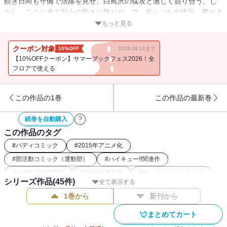
続き日向も守備で活躍を見せ、白鳥沢の猛攻と激しく競り合う。し
かし、ここに来て影山の動きに陰りが…!? 崖っぷちの状況、覆せる
のか!!
もっと見る
クーポン対象
10%OFF
2026.08.11まで
【10%OFFクーポン】サマーブックフェス2026！全
フロアで使える
この作品の1巻
この作品の最新巻
続巻を自動購入
この作品のタグ
#
バディコミック
#
2015年アニメ化
#
部活動コミック（運動部）
#
ハイキュー!!関連作
#
小学館漫画賞受賞
#
2.5次元舞台化
#
ロングセラーコミック
シリーズ作品(
45
件)
全て表示する
#
スポーツ漫画
#
バレー漫画
#
2016年アニメ化
1巻から
新刊から
#
2020年アニメ化
#
2024年映画化
まとめてカート