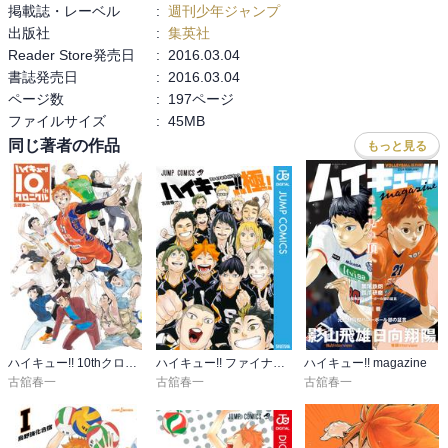
掲載誌・レーベル
:
週刊少年ジャンプ
出版社
:
集英社
王者白鳥沢と互角に試合してるよね？

Reader Store発売日
:
2016.03.04
だからと言ってこのまま県代表になるなんてうまくいきすぎと思う
書誌発売日
:
2016.03.04
から、ギリギリのところで負けると予想。

ページ数
:
197ページ
そして、それをバネにさらに強いチームになることを期待。

ファイルサイズ
:
45MB
あ、でもそうなると3年生は引退か…。

それは寂しい。
同じ著者の作品
もっと見る
ハイキュー!! 10thクロニクル
ハイキュー!! ファイナルガイドブック 排球極！
ハイキュー!! magazine
古舘春一
古舘春一
古舘春一