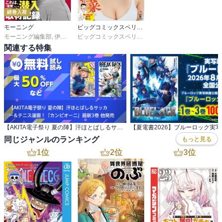
続巻入荷
モーニング
ビッグコミックスペリオール
モーニング編集部
,
伊咲智太
,
オオイシヒロト
,
森高夕次
ビッグコミックスペリオール編集部
,
足立金太郎
,
出端祐大
,
江
関連する特集
【AKITA電子祭り 夏の陣】汗ほとばしるサッカ ー＆テニス漫画！「カンピオーニ」最新3巻 他発売
同じジャンルのランキング
もっと見る
1
位
2
位
3
位