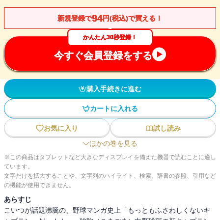
94
新規登録で
円(税込)で買える！
かんたん30秒登録！
今すぐ会員登録をする
購入手続きに進む
カートに入れる
お気に入り
試し読み
ほかの巻を見る
※この商品はタブレットなど大きなディスプレイを備えた機器で読むことに適し
ています。
文字だけを拡大することや、文字列のハイライト、検索、辞書の参照、引用など
の機能が使用できません。
あらすじ
こいつが話題沸騰の、野球マンガ史上「もっともふさわしくないキ