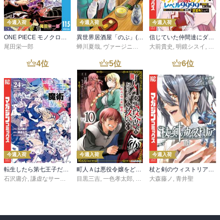
今週入荷
今週入荷
今週入荷
ONE PIECE モノクロ版 115
異世界居酒屋「のぶ」(22)
信じていた仲間達にダンジョン奥地で殺されかけたがギフト『無限ガチャ』でレベル９９９９の仲間達を手に入れて元パーティーメンバーと世界に復讐＆『ざまぁ！』します！（２３）
尾田栄一郎
蝉川夏哉
,
ヴァージニア二等兵
大前貴史
,
転
,
明鏡シスイ
,
ｔｅ
4
位
5
位
6
位
今週入荷
今週入荷
今週入荷
転生したら第七王子だったので、気ままに魔術を極めます（２４）
町人Ａは悪役令嬢をどうしても救いたい ～どぶと空と氷の姫君～１０【電子書店共通特典イラスト付】
杖と剣のウィストリア（１６）
石沢庸介
,
謙虚なサークル
,
メル。
目黒三吉
,
一色孝太郎
,
Parum
大森藤ノ
,
青井聖