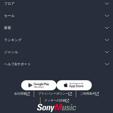
フロア
総合
コミック
セール
ラノベ
小説
総合
コミック
新着
雑誌・グラビア
ビジネス・実用
ラノベ
小説
総合
コミック
ランキング
BL・TL
雑誌・グラビア
ビジネス・実用
ラノベ
小説
総合
コミック
ジャンル
BL・TL
雑誌・グラビア
ビジネス・実用
ラノベ
小説
コミック
男性コミック
ヘルプ&サポート
BL・TL
雑誌・グラビア
ビジネス・実用
女性コミック
コミック誌
初めての方へ
ヘルプ
BL・TL
ライトノベル
男子向けラノベ
よくあるご質問
お問い合わせ
会社情報
プライバシーポリシー
ご利用条件
女子向けラノベ
小説
利用規約
クッキーの詳細
国内小説
海外小説