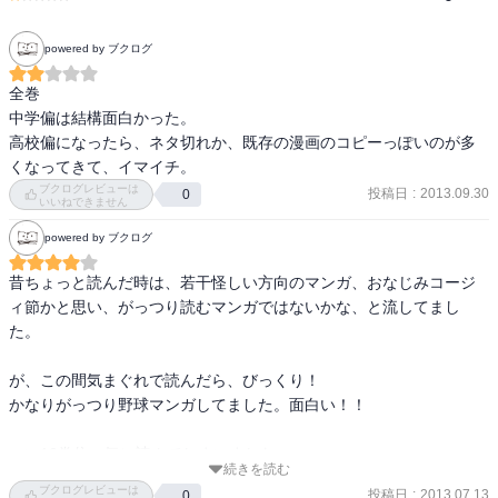
powered by ブクログ
全巻

中学偏は結構面白かった。

高校偏になったら、ネタ切れか、既存の漫画のコピーっぽいのが多
くなってきて、イマイチ。
ブクログレビューは
投稿日
:
2013.09.30
0
いいねできません
powered by ブクログ
昔ちょっと読んだ時は、若干怪しい方向のマンガ、おなじみコージ
ィ節かと思い、がっつり読むマンガではないかな、と流してまし
た。

が、この間気まぐれで読んだら、びっくり！

かなりがっつり野球マンガしてました。面白い！！

つい10巻位一気に読んでしまいました。

続きを読む
好きなスポーツマンガの上位に一気にランクインです。
ブクログレビューは
投稿日
:
2013.07.13
0