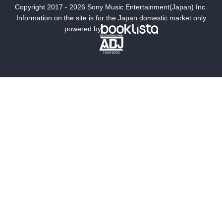
Copyright 2017 - 2026 Sony Music Entertainment(Japan) Inc.
ミステリー
SF
Information on the site is for the Japan domestic market only
powered by
歴史・時代小説
文学
雑誌
グラビア写真集
ボーイズラブ
ティーンズラブ
人文・思想・歴史
社会・政治・法律
ビジネス・経済
サイエンス・テクノロジー
コンピュータ・情報
くらし・家庭
料理・酒
ファッション・美容・ダイエット
ホビー&カルチャー
スポーツ・アウトドア