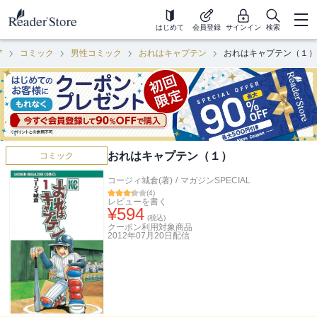
はじめて
会員登録
サインイン
検索
ア
コミック
男性コミック
おれはキャプテン
おれはキャプテン（１）
おれはキャプテン（１）
コミック
コージィ城倉(著)
/
マガジンSPECIAL
(
4
)
レビューを書く
¥
594
(税込)
クーポン利用対象商品
2012年07月20日
配信