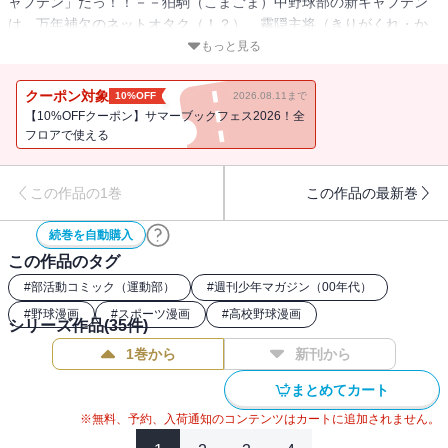
ャプテン」だっ！！－－狛駒（こまごま）中野球部の新キャプテン
は、万年補欠のネットオタク（！？）、霧隠主将（きりがくれ・か
ずまさ）である。引きこもりの荒療治としてキャプテンに任命され
もっと見る
たカズマサは、頼りなさを払拭（ふっしょく）したとたん、鬼キャ
プテンの本領発揮！掲（かか）げたクラブの目標は、なんと「打っ
クーポン対象
10%OFF
2026.08.11まで
て打って打ち勝つチーム」……！？超・中学生級ぶっちぎりの野球
【10%OFFクーポン】サマーブックフェス2026！全
伝説、プレイボール！
フロアで使える
この作品の1巻
この作品の最新巻
続巻を自動購入
この作品のタグ
#
部活動コミック（運動部）
#
週刊少年マガジン（00年代）
#
野球漫画
#
スポーツ漫画
#
高校野球漫画
シリーズ作品(
35
件)
1巻から
新刊から
まとめてカート
※無料、予約、入荷通知のコンテンツはカートに追加されません。