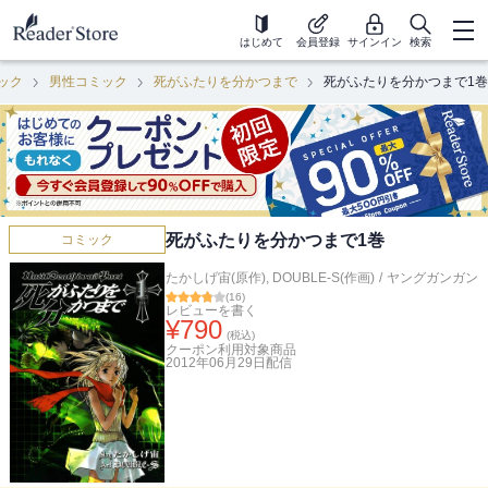
はじめて
会員登録
サインイン
検索
ック
男性コミック
死がふたりを分かつまで
死がふたりを分かつまで1巻
死がふたりを分かつまで1巻
コミック
たかしげ宙(原作)
,
DOUBLE-S(作画)
/
ヤングガンガン
(
16
)
レビューを書く
¥
790
(税込)
クーポン利用対象商品
2012年06月29日
配信