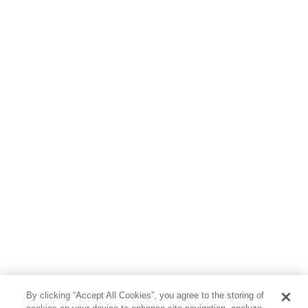
料理・酒
ファッション・美容・ダイエット
ホビー&カルチャー
スポーツ・アウトドア
地図・ガイド
エンターテイメント
芸術・アート
映画・音楽・演劇
写真集
教養
医学・福祉
教育・語学・参考書
児童書
By clicking “Accept All Cookies”, you agree to the storing of