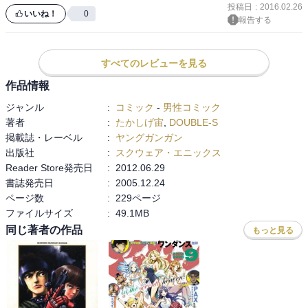
投稿日
:
2016.02.26
時代を間違えてこの平和な時代に産まれてきた剣の天才が剣の技術
いいね！
0
報告する
を突き詰めて行く

生き様が描かれている作品です。次第と様々な才能が集ってくる中
で色々な作品との

すべてのレビューを見る
クロスオーバーもでてきますが、この作品が一番絵も綺麗だし面白
作品情報
いです。

漸く26巻で完結しました。毎回発売になるのが楽しみでしたが面白
ジャンル
:
コミック
-
男性コミック
かったです。

著者
:
たかしげ宙
,
DOUBLE-S
おすすめです。
掲載誌・レーベル
:
ヤングガンガン
出版社
:
スクウェア・エニックス
Reader Store発売日
:
2012.06.29
書誌発売日
:
2005.12.24
ページ数
:
229ページ
ファイルサイズ
:
49.1MB
同じ著者の作品
もっと見る