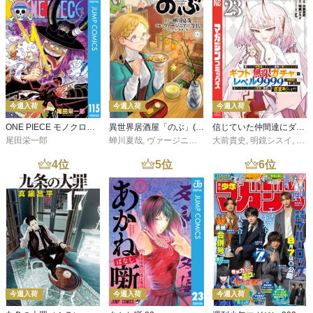
今週入荷
今週入荷
今週入荷
ONE PIECE モノクロ版 115
異世界居酒屋「のぶ」(22)
信じていた仲間達にダンジョン奥地で殺されかけたがギフト『無限ガチャ』でレベル９９９９の仲間達を手に入れて元パーティーメンバーと世界に復讐＆『ざまぁ！』します！（２３）
尾田栄一郎
蝉川夏哉
,
ヴァージニア二等兵
大前貴史
,
転
,
明鏡シスイ
,
ｔｅ
4
位
5
位
6
位
今週入荷
今週入荷
今週入荷