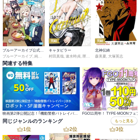
完結
完結
ブルーアーカイブ公式4コマ ぶるーあーかいぶっ！
キャタピラー
北神伝綺
ブルーアーカイブ
,
純粋な不純物
村田真哉
,
速水時貞
,
匣咲いすか
森美夏
,
大塚英志
関連する特集
映画第2弾公開記念！｢機動警察パトレイバー｣ほか ロボット・SF漫画キャンペーン
FGO11周年！ TYPE-MOONフェア
同じジャンルのランキング
もっと見る
1
位
2
位
3
位