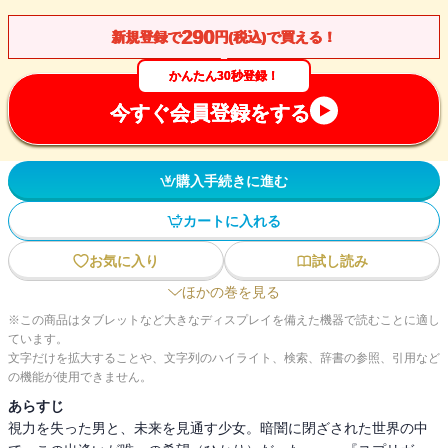
290
新規登録で
円(税込)で買える！
かんたん30秒登録！
今すぐ会員登録をする
購入手続きに進む
カートに入れる
お気に入り
試し読み
ほかの巻を見る
※この商品はタブレットなど大きなディスプレイを備えた機器で読むことに適し
ています。
文字だけを拡大することや、文字列のハイライト、検索、辞書の参照、引用など
の機能が使用できません。
あらすじ
視力を失った男と、未来を見通す少女。暗闇に閉ざされた世界の中