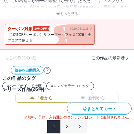
で、この出逢いが唯一の希望（ひかり）だった――。『スプリガ
ン』のたかしげ宙＆コミック界の超新星DOUBLE-S、最強タッグが
贈るロマンティック・ハードアクション!!
もっと見る
クーポン対象
10%OFF
2026.08.11まで
【10%OFFクーポン】サマーブックフェス2026！全
フロアで使える
この作品の1巻
この作品の最新巻
続巻を自動購入
この作品のタグ
#
ハードボイルド漫画
#
ロングセラーコミック
シリーズ作品(
26
件)
1巻から
新刊から
まとめてカート
※無料、予約、入荷通知のコンテンツはカートに追加されません。
1
2
3