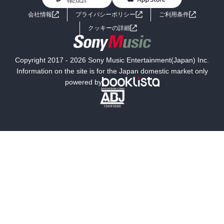
BL・TL
ライトノベル
男子向けラノベ
よくあるご質問
お問い合わせ
会社情報
プライバシーポリシー
ご利用条件
女子向けラノベ
小説
利用規約
クッキーの詳細
国内小説
海外小説
Copyright 2017 - 2026 Sony Music Entertainment(Japan) Inc.
ミステリー
SF
Information on the site is for the Japan domestic market only
powered by
歴史・時代小説
文学
雑誌
グラビア写真集
ボーイズラブ
ティーンズラブ
人文・思想・歴史
社会・政治・法律
ビジネス・経済
サイエンス・テクノロジー
コンピュータ・情報
くらし・家庭