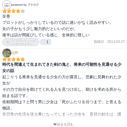
powered by ブクログ
全巻

プロットがしっかりしているので話に迷いがなく読みやすい。

女の子がもう少し魅力的だといいのだが。

後半は話が間延びしている感じ、全体的に惜しい
ブクログレビューは
投稿日
:
2013.03.27
1
いいねできません
北野
時代を間違えて生まれてきた剣の鬼と、将来の可能性を見通せる少
女の話
起こりうる将来を見通せる少女の力が露見し、悲劇に見舞われた少
女が

その力で自分を助けてくれる人を見つけ出し、助けを求める所から
始まる話です。

依頼期間は？と問う男に少女は「死がふたりを分つまで」と答える
物語、

非日常の生活を送る事になってしまった少女を、盲目の剣士は、護
りまた日常の生活を

続きを読む
取り戻すために闘っていくという話。
