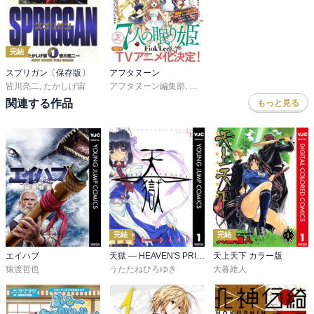
完結
スプリガン〔保存版〕
アフタヌーン
皆川亮二
,
たかしげ宙
アフタヌーン編集部
,
ＦｉｏｋＬｅｅ
,
山口つばさ
,
城
関連する作品
もっと見る
完結
完結
エイハブ
天獄 ― HEAVEN'S PRISON ―
天上天下 カラー版
猿渡哲也
うたたねひろゆき
大暮維人