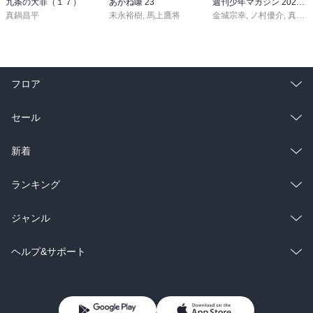
九条の大罪（１７）
あかね噺 23
週刊少年マガジン 2026年36・37号[2026年8月5日発売]
真鍋昌平
末永裕樹
,
馬上鷹将
金城宗幸
,
ノ村優介
,
真島ヒロ
フロア
総合
コミック
セール
ラノベ
小説
総合
コミック
新着
雑誌・グラビア
ビジネス・実用
ラノベ
小説
総合
コミック
ランキング
BL・TL
雑誌・グラビア
ビジネス・実用
ラノベ
小説
総合
コミック
ジャンル
BL・TL
雑誌・グラビア
ビジネス・実用
ラノベ
小説
コミック
男性コミック
ヘルプ&サポート
BL・TL
雑誌・グラビア
ビジネス・実用
女性コミック
コミック誌
初めての方へ
ヘルプ