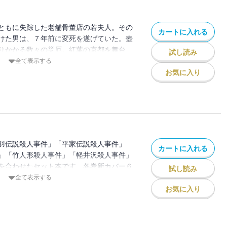
ともに失踪した老舗骨董店の若夫人。その
カートに入れる
けた男は、７年前に変死を遂げていた。壺
りかかる数々の災厄。紅葉の京都を舞台
試し読み
が蠱惑の壺を巡る事件の謎を解き明か
全て表示する
よる書き下ろし自作解説と、京都生まれ京
お気に入り
ター・小林由枝によるカラーイラスト舞台
路―浅見光彦と歩く―」を収録。
羽伝説殺人事件」「平家伝説殺人事件」
カートに入れる
」「竹人形殺人事件」「軽井沢殺人事件」
を合わせたセット本です。各巻新カバー６
試し読み
説殺人事件＞古書店で見つけた一冊の本。
全て表示する
た時、“後鳥羽伝説”の殺人劇の幕は切って
お気に入り
る名探偵浅見光彦が誕生！＜平家伝説殺人
萌子は、三年間で一億五千万になる仕事と
装結婚をするが・・・。浅見光彦シリーズ