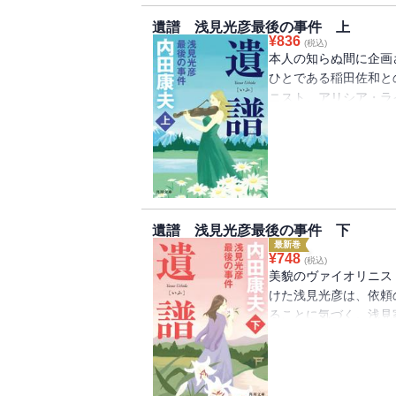
最強のヒロイン佐和が
遺譜 浅見光彦最後の事件 上
イオリニスト千恵子の
¥
836
(税込)
説の国・高千穂に隠さ
本人の知らぬ間に企画
と誘う。＜竹人形殺人
ひとである稲田佐和と
れた。発端は、父親が
ニスト、アリシア・ラ
兄の窮地を救うために
る。一度は断ったもの
ンチキ商法で世間を騒
ートが行われる丹波篠
オデコ」と謎の言葉を
譜を捜索するが、手が
浅見が初の競演。＜浅
れ浅見に嫌疑がかかり
この本は浅見光彦シリ
読みにならないでくだ
の本」と言い残して病
遺譜 浅見光彦最後の事件 下
くれた詩織がたよれる
最新巻
¥
748
(税込)
美貌のヴァイオリニス
けた浅見光彦は、依頼
ることに気づく。浅見
陽一郎の暗躍。真相を
祖母から明かされた哀
70年の時を経て甦る
断とは――。国民的名