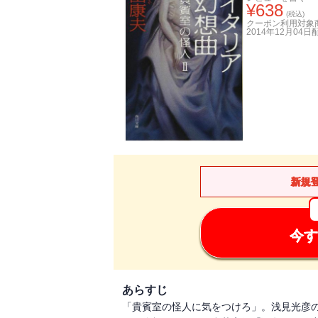
¥
638
(税込)
クーポン利用対象
2014年12月04日
新規
今す
あらすじ
「貴賓室の怪人に気をつけろ」。浅見光彦