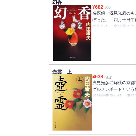
幻香
¥
682
(税込)
名探偵・浅見光彦のも
ぼった。「四月十日午
でないと、私は死ぬこ
件に巻き込まれた浅見
との奇妙な符合に気づ
競争の暗部。手探りで
たる香りで名探偵の嗅
壺霊 上
¥
638
(税込)
浅見光彦に錦秋の京都
グルメレポートという
老舗骨董店の娘・伊丹
した母・佳奈を捜して
切り神社といわれる安
する内容に、見知らぬ
鎖を浅見は断ち切れる