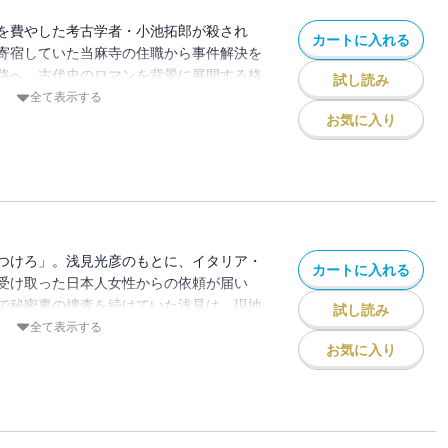
を費やした考古学者・小池拓郎が殺され
カートに入れる
寄宿していた当麻寺の住職から事件解決を
路へ。古代史のロマンを背景に展開する格
試し読み
全て表示する
お気に入り
つけろ」。浅見光彦のもとに、イタリア・
カートに入れる
受け取った日本人女性からの依頼が届い
で秘密裏の捜査を続けていた浅見は、現地
試し読み
件に巻き込まれてしまう。事件の背後に見
全て表示する
の秘密、ダ・ヴィンチが残した謎、そして
お気に入り
？名探偵・浅見光彦が二千年の禁忌に挑
ー叙事詩。