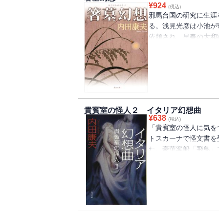
¥
924
(税込)
邪馬台国の研究に生涯
る。浅見光彦は小池が
依頼され、早春の大和
調高い文芸ミステリ。
貴賓室の怪人２ イタリア幻想曲
¥
638
(税込)
「貴賓室の怪人に気を
トスカーナで怪文書を
た。豪華客船「飛鳥」
で日本人画家の怪死事
え隠れする「聖骸布」
貴賓室の怪人の正体は
む！ 壮大なミステリ