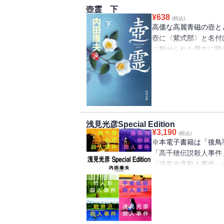
壺霊 下
¥
638
(税込)
高価な高麗青磁の壺と
壺に〈紫式部〉と名付
に魅せられた男女に降
に、名探偵・浅見光彦
す！ 巻末には著者に
都育ちのイラストレー
探訪記「京都 空想迷
浅見光彦Special Edition
¥
3,190
(税込)
※本電子書籍は「後鳥
「高千穂伝説殺人事件
「浅見光彦殺人事件」
点も収録。＜後鳥羽伝
彼女がその本を手にし
落とされた！ 華麗な
事件＞銀座ホステス・
いう言葉に誘われ、偽