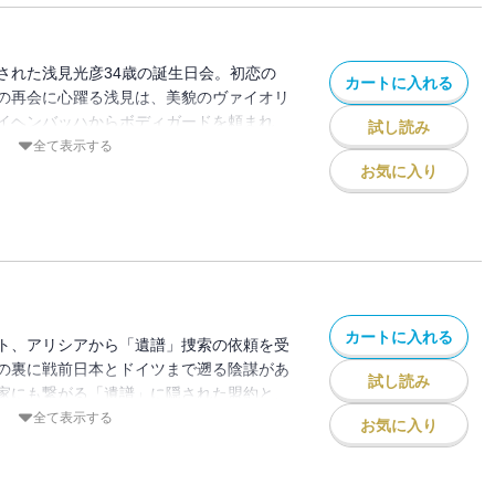
登場！＜高千穂伝説殺人事件＞美貌のヴァ
父が謎の言葉を残して失踪した。神話と伝
れた秘密が、浅見光彦と千恵子を彼の地へ
された浅見光彦34歳の誕生日会。初恋の
カートに入れる
事件＞浅見陽一郎刑事局長が苦境に立たさ
の再会に心躍る浅見は、美貌のヴァイオリ
馴染みの女性に贈った竹人形。弟の光彦は
イヘンバッハからボディガードを頼まれ
試し読み
、北陸へと旅立つ！＜軽井沢殺人事件＞イ
の、陽一郎からの要請でアリシアのコンサ
全て表示する
がせた会社幹部が事故死した。「ホトケの
山に赴くことに。彼の地で彼女の祖母の遺
お気に入り
残して。信濃のコロンボ竹村警部と名探偵
かりである「インヴェ」に繋がる男が殺さ
見光彦殺人事件＞※著者からのお願い――
!? 国民的名探偵〈最後〉の事件
ーズを３冊以上お読みになった方以外はお
さい。詩織の母はいまわの際に「トランプ
死。続いて父も非業の死を遂げた。途方に
のは浅見光彦だけ・・・。
カートに入れる
ト、アリシアから「遺譜」捜索の依頼を受
の裏に戦前日本とドイツまで遡る陰謀があ
試し読み
家にも繋がる「遺譜」に隠された盟約と、
確かめるため赴いたドイツで、アリシアの
全て表示する
お気に入り
しい事実は浅見の大義と正義を揺るがす。
陰謀に、浅見家の人間として下す究極の決
探偵が迎える衝撃的ラスト！