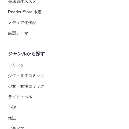
書店員オススメ
Reader Store 限定
メディア化作品
厳選テーマ
ジャンルから探す
コミック
少年・青年コミック
少女・女性コミック
ライトノベル
小説
雑誌
グラビア