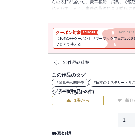
らの依頼が届いた。豪華客船「飛鳥」で秘
込まれてしまう。事件の背後に見え隠れす
の正体は？名探偵・浅見光彦が二千年の禁
クーポン対象
10%OFF
2026.08.
【10%OFFクーポン】サマーブックフェス2026
フロアで使える
この作品の1巻
この作品のタグ
#
浅見光彦関連作
#
日本のミステリー・サ
#
内田康夫
シリーズ作品(
58
件)
1巻から
新刊
1
箸墓幻想