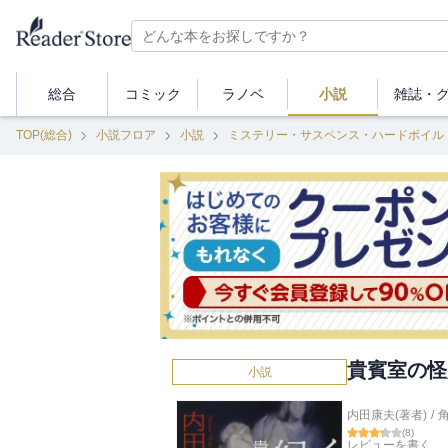
総合
コミック
ラノベ
小説
雑誌・
TOP(総合)
小説フロア
小説
ミステリー・サスペンス・ハードボイル
貴賓室の怪
小説
内田康夫(著者)
/
(
8
)
レビューを書く