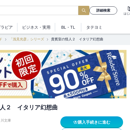
詳細検索
はじ
グラビア
ビジネス
・実用
BL・TL
タテヨミ
ド
「浅見光彦」シリーズ
貴賓室の怪人２ イタリア幻想曲
人２ イタリア幻想曲
角川文庫
購入手続きに進む