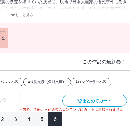
密裏の捜査を続けていた浅見は、現地で日本人画家の怪死事件に巻き
る「聖骸布」の秘密、ダ・ヴィンチが残した謎、そして貴賓室の怪人
忌に挑む！ 壮大なミステリー叙事詩。
もっと見る
11まで
！全
この作品の最新巻
スペンス小説
#
浅見光彦（角川文庫）
#
ロングセラー小説
から
まとめてカート
※無料、予約、入荷通知のコンテンツはカートに追加されません。
2
3
4
5
6