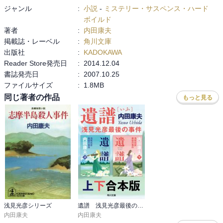
ジャンル
:
小説
-
ミステリー・サスペンス・ハード
ボイルド
著者
:
内田康夫
掲載誌・レーベル
:
角川文庫
出版社
:
KADOKAWA
Reader Store発売日
:
2014.12.04
書誌発売日
:
2007.10.25
ファイルサイズ
:
1.8MB
同じ著者の作品
もっと見る
浅見光彦シリーズ
遺譜 浅見光彦最後の事件【上下 合本版】
内田康夫
内田康夫