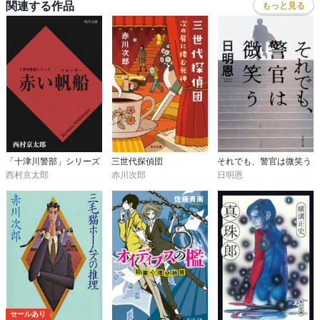
関連する作品
もっと見る
「十津川警部」シリーズ
三世代探偵団
それでも、警官は微笑う
西村京太郎
赤川次郎
日明恩
セールあり