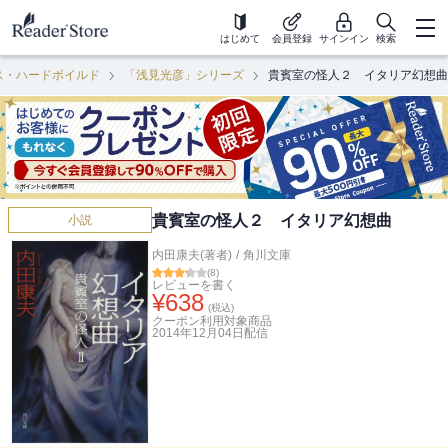
はじめて
会員登録
サインイン
検索
ス・ハードボイルド
「浅見光彦」シリーズ
貴賓室の怪人２ イタリア幻想曲
貴賓室の怪人２ イタリア幻想曲
小説
内田康夫(著者)
/
角川文庫
(
8
)
レビューを書く
¥
638
(税込)
クーポン利用対象商品
2014年12月04日
配信