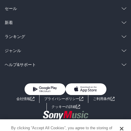
総合
コミック
セール
ラノベ
小説
総合
コミック
新着
雑誌・グラビア
ビジネス・実用
ラノベ
小説
総合
コミック
ランキング
BL・TL
雑誌・グラビア
ビジネス・実用
ラノベ
小説
総合
コミック
ジャンル
BL・TL
雑誌・グラビア
ビジネス・実用
ラノベ
小説
コミック
男性コミック
ヘルプ&サポート
BL・TL
雑誌・グラビア
ビジネス・実用
女性コミック
コミック誌
初めての方へ
ヘルプ
BL・TL
ライトノベル
男子向けラノベ
よくあるご質問
お問い合わせ
会社情報
プライバシーポリシー
ご利用条件
女子向けラノベ
小説
利用規約
クッキーの詳細
国内小説
海外小説
Copyright 2017 - 2026 Sony Music Entertainment(Japan) Inc.
By clicking “Accept All Cookies”, you agree to the storing of