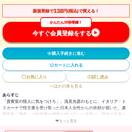
138
新規登録で
円(税込)で買える！
かんたん30秒登録！
今すぐ会員登録をする
購入手続きに進む
カートに入れる
お気に入り
試し読み
ほかの巻を見る
あらすじ
「貴賓室の怪人に気をつけろ」。浅見光彦のもとに、イタリア・ト
スカーナで怪文書を受け取った日本人女性からの依頼が届いた。豪
華客船「飛鳥」で秘密裏の捜査を続けていた浅見は、現地で日本人
画家の怪死事件に巻き込まれてしまう。事件の背後に見え隠れする
もっと見る
「聖骸布」の秘密、ダ・ヴィンチが残した謎、そして貴賓室の怪人