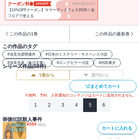
の正体は？名探偵・浅見光彦が二千年の禁忌に挑む！ 壮大なミス
クーポン対象
10%OFF
2026.08.11まで
テリー叙事詩。
【10%OFFクーポン】サマーブックフェス2026！全
フロアで使える
この作品の1巻
この作品の最新巻
この作品のタグ
#
浅見光彦関連作
#
日本のミステリー・サスペンス小説
#
浅見光彦（角川文庫）
#
ロングセラー小説
#
内田康夫
シリーズ作品(
58
件)
1巻から
新刊から
まとめてカート
※無料、予約、入荷通知のコンテンツはカートに追加されません。
1
2
3
4
5
6
崇徳伝説殺人事件
¥
594
(税込)
カートに入れる