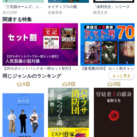
「三毛猫ホームズ」シリーズ
オイディプスの檻
「由利先生」シリーズ
赤川次郎
佐藤青南
横溝正史
関連する特集
【20％ポイントバック＆一部セット割引】 人気長編小説対象
【夏電書2026】 セット割キャン
同じジャンルのランキング
もっと見る
1
位
2
位
3
位