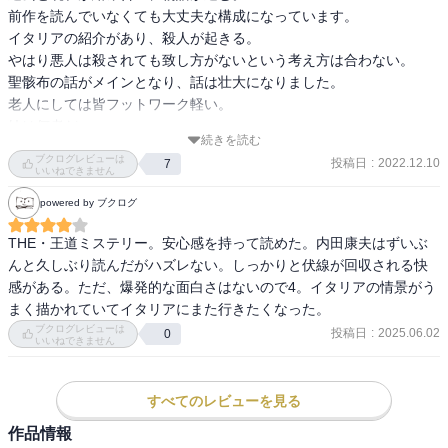
前作を読んでいなくても大丈夫な構成になっています。

イタリアの紹介があり、殺人が起きる。

やはり悪人は殺されても致し方がないという考え方は合わない。

聖骸布の話がメインとなり、話は壮大になりました。

老人にしては皆フットワーク軽い。

妹は何者だ。
続きを読む
ブクログレビューは
投稿日
:
2022.12.10
7
いいねできません
powered by ブクログ
THE・王道ミステリー。安心感を持って読めた。内田康夫はずいぶ
んと久しぶり読んだがハズレない。しっかりと伏線が回収される快
感がある。ただ、爆発的な面白さはないので4。イタリアの情景がう
まく描かれていてイタリアにまた行きたくなった。
ブクログレビューは
投稿日
:
2025.06.02
0
いいねできません
すべてのレビューを見る
作品情報