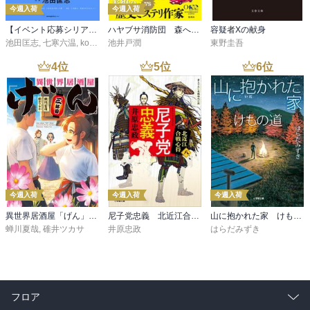
今週入荷
今週入荷
【イベント応募シリアルコード付】池田匡志出演・オーディオフォトブック「あの日」SPECIAL EDITION（音声／動画付）
ハヤブサ消防団 森へつづく道
容疑者Xの献身
池田匡志
,
七寒六温
,
konoko58
池井戸潤
,
村崎キコ
東野圭吾
4
位
5
位
6
位
今週入荷
今週入荷
今週入荷
異世界居酒屋「げん」三杯目
尼子党忠義 北近江合戦心得〈八〉
山に抱かれた家 けもの道
蝉川夏哉
,
碓井ツカサ
井原忠政
はらだみずき
フロア