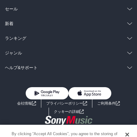
総合
コミック
セール
ラノベ
小説
総合
コミック
新着
雑誌・グラビア
ビジネス・実用
ラノベ
小説
総合
コミック
ランキング
BL・TL
雑誌・グラビア
ビジネス・実用
ラノベ
小説
総合
コミック
ジャンル
BL・TL
雑誌・グラビア
ビジネス・実用
ラノベ
小説
コミック
男性コミック
ヘルプ&サポート
BL・TL
雑誌・グラビア
ビジネス・実用
女性コミック
コミック誌
初めての方へ
ヘルプ
BL・TL
ライトノベル
男子向けラノベ
よくあるご質問
お問い合わせ
会社情報
プライバシーポリシー
ご利用条件
女子向けラノベ
小説
利用規約
クッキーの詳細
国内小説
海外小説
Copyright 2017 - 2026 Sony Music Entertainment(Japan) Inc.
By clicking “Accept All Cookies”, you agree to the storing of