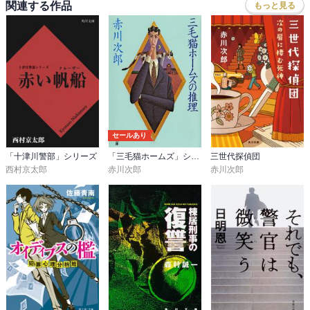
関連する作品
もっと見る
セールあり
「十津川警部」シリーズ
「三毛猫ホームズ」シリーズ
三世代探偵団
西村京太郎
赤川次郎
赤川次郎