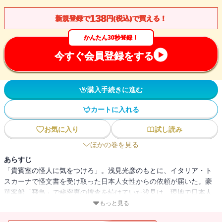
138
新規登録で
円(税込)で買える！
かんたん30秒登録！
今すぐ会員登録をする
購入手続きに進む
カートに入れる
お気に入り
試し読み
ほかの巻を見る
あらすじ
「貴賓室の怪人に気をつけろ」。浅見光彦のもとに、イタリア・ト
スカーナで怪文書を受け取った日本人女性からの依頼が届いた。豪
華客船「飛鳥」で秘密裏の捜査を続けていた浅見は、現地で日本人
画家の怪死事件に巻き込まれてしまう。事件の背後に見え隠れする
もっと見る
「聖骸布」の秘密、ダ・ヴィンチが残した謎、そして貴賓室の怪人