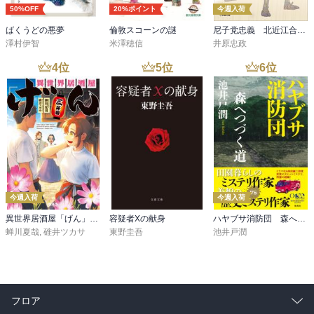
50%OFF
20%ポイント
今週入荷
ばくうどの悪夢
倫敦スコーンの謎
尼子党忠義 北近江合戦心得〈八〉
澤村伊智
米澤穂信
井原忠政
4
位
5
位
6
位
今週入荷
今週入荷
異世界居酒屋「げん」三杯目
容疑者Xの献身
ハヤブサ消防団 森へつづく道
蝉川夏哉
,
碓井ツカサ
東野圭吾
池井戸潤
フロア