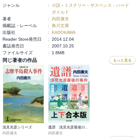
ジャンル
:
小説
-
ミステリー・サスペンス・ハード
ボイルド
著者
:
内田康夫
掲載誌・レーベル
:
角川文庫
出版社
:
KADOKAWA
Reader Store発売日
:
2014.12.04
書誌発売日
:
2007.10.25
ファイルサイズ
:
1.8MB
同じ著者の作品
もっと見る
浅見光彦シリーズ
遺譜 浅見光彦最後の事件【上下 合本版】
内田康夫
内田康夫