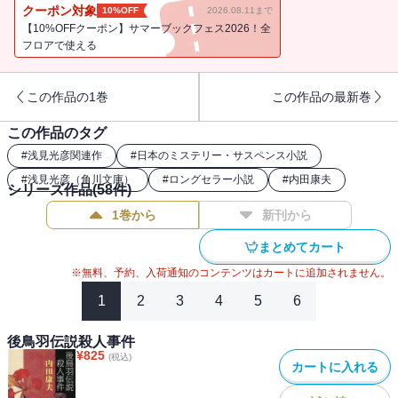
の正体は？名探偵・浅見光彦が二千年の禁忌に挑む！ 壮大なミス
クーポン対象
10%OFF
2026.08.11まで
テリー叙事詩。
【10%OFFクーポン】サマーブックフェス2026！全
フロアで使える
この作品の1巻
この作品の最新巻
この作品のタグ
#
浅見光彦関連作
#
日本のミステリー・サスペンス小説
#
浅見光彦（角川文庫）
#
ロングセラー小説
#
内田康夫
シリーズ作品(
58
件)
1巻から
新刊から
まとめてカート
※無料、予約、入荷通知のコンテンツはカートに追加されません。
1
2
3
4
5
6
後鳥羽伝説殺人事件
¥
825
(税込)
カートに入れる