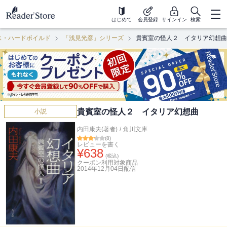
はじめて
会員登録
サインイン
検索
ス・ハードボイルド
「浅見光彦」シリーズ
貴賓室の怪人２ イタリア幻想曲
貴賓室の怪人２ イタリア幻想曲
小説
内田康夫(著者)
/
角川文庫
(
8
)
レビューを書く
¥
638
(税込)
クーポン利用対象商品
2014年12月04日
配信