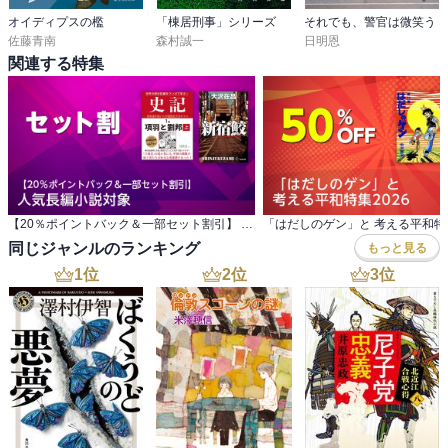
オイディプスの檻
「棟居刑事」シリーズ
それでも、警官は微笑う
佐藤青南
森村誠一
日明恩
関連する特集
【20％ポイントバック＆一部セット割引】 人気長編小説対象
「はだしのゲン」と 考える平和特集
同じジャンルのランキング
もっと見る
1
位
2
位
3
位