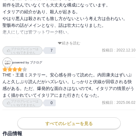
前作を読んでいなくても大丈夫な構成になっています。

イタリアの紹介があり、殺人が起きる。

やはり悪人は殺されても致し方がないという考え方は合わない。

聖骸布の話がメインとなり、話は壮大になりました。

老人にしては皆フットワーク軽い。

妹は何者だ。
続きを読む
ブクログレビューは
投稿日
:
2022.12.10
7
いいねできません
powered by ブクログ
THE・王道ミステリー。安心感を持って読めた。内田康夫はずいぶ
んと久しぶり読んだがハズレない。しっかりと伏線が回収される快
感がある。ただ、爆発的な面白さはないので4。イタリアの情景がう
まく描かれていてイタリアにまた行きたくなった。
ブクログレビューは
投稿日
:
2025.06.02
0
いいねできません
すべてのレビューを見る
作品情報